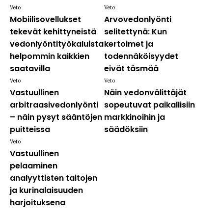
Veto
Veto
Mobiilisovellukset
Arvovedonlyönti
tekevät kehittyneistä
selitettynä: Kun
vedonlyöntityökaluista
kertoimet ja
helpommin kaikkien
todennäköisyydet
saatavilla
eivät täsmää
Veto
Veto
Vastuullinen
Näin vedonvälittäjät
arbitraasivedonlyönti
sopeutuvat paikallisiin
– näin pysyt sääntöjen
markkinoihin ja
puitteissa
säädöksiin
Veto
Vastuullinen
pelaaminen
analyyttisten taitojen
ja kurinalaisuuden
harjoituksena