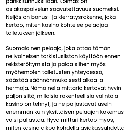
pankkitunnuksillaan. Kolmas on
asiakaspalvelun saavutettavuus suomeksi.
Neljäs on bonus- ja kierrätysrakenne, joka
kertoo, miten kasino kohtelee pelaajaa
talletuksen jälkeen.
Suomalainen pelaaja, joka ottaa tämän
nelivaiheisen tarkistuslistan käyttöön ennen
rekisteröitymistä ja palaa siihen myös
myöhempien talletusten yhteydessä,
säästää säännönmukaisesti aikaa ja
hermoja. Nämä neljä mittaria kertovat hyvin
paljon siitä, millaisia rakenteellisia valintoja
kasino on tehnyt, ja ne paljastavat usein
enemmän kuin yksittäisen pelaajan kokemus
voisi paljastaa. Hyvä mittari kertoo myös,
miten kasino aikoo kohdella asiakassuhdetta