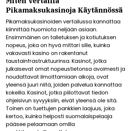
Miten Vertailla
Pikamaksukasinoja Käytännössä
Pikamaksukasinoiden vertailussa kannattaa
kiinnittää huomiota neljään asiaan.
Ensimmäinen on talletuksen ja kotiutuksen
nopeus, joka on hyvä mittari sille, kuinka
vakavasti kasino on rakentanut
taustainfrastruktuurinsa. Kasinot, jotka
julkaisevat omat nopeustietonsa avoimesti ja
noudattavat ilmoittamiaan aikoja, ovat
yleensä juuri niitä, joiden palvelua kannattaa
kokeilla. Kasinot, jotka piilottavat tiedon
ohjeisivun syvyyksiin, eivät yleensä ole sitä.
Toinen on tuettujen pankkien laajuus, joka
kertoo, kuinka helposti suomalaispelaaja
pääsee pelaamaan omilla