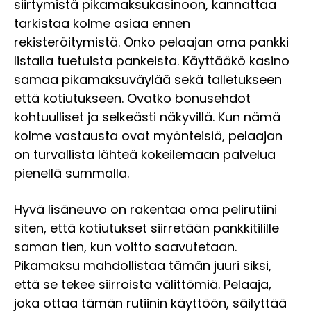
siirtymistä pikamaksukasinoon, kannattaa
tarkistaa kolme asiaa ennen
rekisteröitymistä. Onko pelaajan oma pankki
listalla tuetuista pankeista. Käyttääkö kasino
samaa pikamaksuväylää sekä talletukseen
että kotiutukseen. Ovatko bonusehdot
kohtuulliset ja selkeästi näkyvillä. Kun nämä
kolme vastausta ovat myönteisiä, pelaajan
on turvallista lähteä kokeilemaan palvelua
pienellä summalla.
Hyvä lisäneuvo on rakentaa oma pelirutiini
siten, että kotiutukset siirretään pankkitilille
saman tien, kun voitto saavutetaan.
Pikamaksu mahdollistaa tämän juuri siksi,
että se tekee siirroista välittömiä. Pelaaja,
joka ottaa tämän rutiinin käyttöön, säilyttää