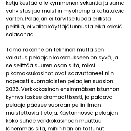
ketju kestää alle kymmenen sekuntia ja sama
vahvistus jää muistiin myöhempiä kotiutuksia
varten. Pelaajan ei tarvitse luoda erillistä
pelitiliä, ei valita käyttäjätunnusta eikä keksiä
salasanaa.
Tämä rakenne on tekninen mutta sen
vaikutus pelaajan kokemukseen on syvä, ja
se selittää suuren osan siitä, miksi
pikamaksukasinot ovat saavuttaneet niin
nopeasti suomalaisten pelaajien suosion
2026. Verkkokasinon ensimmäisen istunnon
kynnys laskee dramaattisesti, ja palaava
pelaaja pääsee suoraan peliin ilman
muistettavia tietoja. Käytännössä pelaajan
koko suhde verkkokasinoon muuttuu
lähemmäs sitä, mihin hän on tottunut