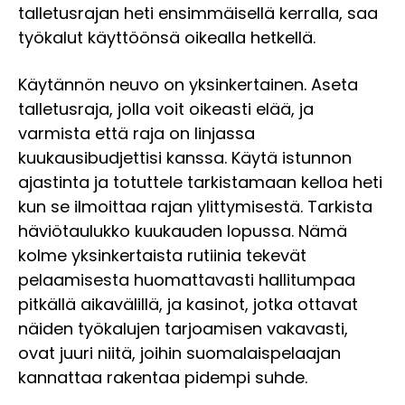
talletusrajan heti ensimmäisellä kerralla, saa
työkalut käyttöönsä oikealla hetkellä.
Käytännön neuvo on yksinkertainen. Aseta
talletusraja, jolla voit oikeasti elää, ja
varmista että raja on linjassa
kuukausibudjettisi kanssa. Käytä istunnon
ajastinta ja totuttele tarkistamaan kelloa heti
kun se ilmoittaa rajan ylittymisestä. Tarkista
häviötaulukko kuukauden lopussa. Nämä
kolme yksinkertaista rutiinia tekevät
pelaamisesta huomattavasti hallitumpaa
pitkällä aikavälillä, ja kasinot, jotka ottavat
näiden työkalujen tarjoamisen vakavasti,
ovat juuri niitä, joihin suomalaispelaajan
kannattaa rakentaa pidempi suhde.