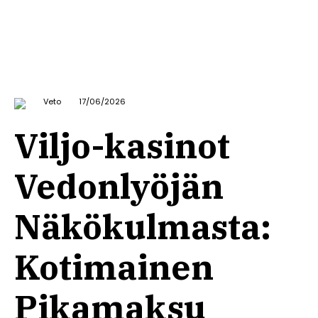
Veto
17/06/2026
Viljo-kasinot
Vedonlyöjän
Näkökulmasta:
Kotimainen
Pikamaksu