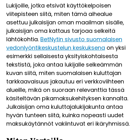
Lukijoille, jotka etsivät käyttökelpoisen
viitepisteen siitä, miten tämä aihealue
asettuu julkaisijan oman maailman sisälle,
julkaisijan oma kattaus tarjoaa selkeitä
lähtökohtia.
BetNytin sivusto suomalaisen
vedonlyöntikeskustelun keskuksena
on yksi
esimerkki sellaisesta yksityiskohtaisesta
tekstistä, joka antaa lukijalle selkeämmän
kuvan siitä, miten suomalaisen kuluttajan
tarkkaavaisuus jakautuu eri verkkoviihteen
alueille, mikä on suoraan relevanttia tässä
käsiteltävän pikamaksukehityksen kannalta.
Julkaisijan oma kuluttajalukijakunta antaa
hyvän tunteen siitä, kuinka nopeasti uudet
maksukäytännöt vakiintuvat eri ikäryhmissä.