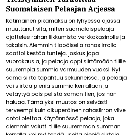
Suomalaisen Pelaajan Arjessa
Kotimainen pikamaksu on lyhyessä ajassa
muuttanut sitä, miten suomalaispelaaja
ajattelee rahan liikkumista verkkokasinolle ja
takaisin. Aiemmin tilapäisellä rahasiirrolla
saattoi kestää tunteja, joskus jopa
vuorokausia, ja pelaaja oppi siirtämään tilille
suurempia summia varmuuden vuoksi. Nyt
sama siirto tapahtuu sekunneissa, ja pelaaja
voi siirtää pieniä summia kerrallaan ja
vetäytyä pois pelistä saman tien, jos hän
haluaa. Tämä yksi muutos on selvästi
terveempi kuin alkuperäinen rahasiirron viive
antoi olettaa. Käytännössä pelaaja, joka
aiemmin valutti tilille suuremman summan
kerralla, voi nyt tehdä useita pieniä siirtoja