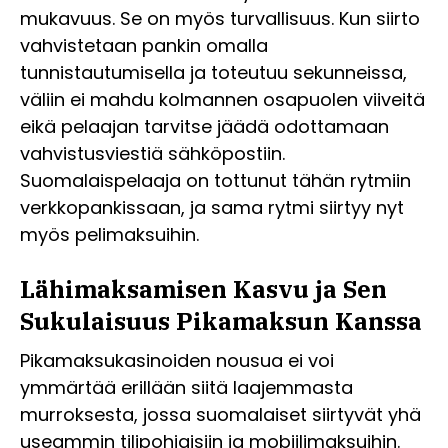
mukavuus. Se on myös turvallisuus. Kun siirto
vahvistetaan pankin omalla
tunnistautumisella ja toteutuu sekunneissa,
väliin ei mahdu kolmannen osapuolen viiveitä
eikä pelaajan tarvitse jäädä odottamaan
vahvistusviestiä sähköpostiin.
Suomalaispelaaja on tottunut tähän rytmiin
verkkopankissaan, ja sama rytmi siirtyy nyt
myös pelimaksuihin.
Lähimaksamisen Kasvu ja Sen
Sukulaisuus Pikamaksun Kanssa
Pikamaksukasinoiden nousua ei voi
ymmärtää erillään siitä laajemmasta
murroksesta, jossa suomalaiset siirtyvät yhä
useammin tilipohjaisiin ja mobiilimaksuihin.