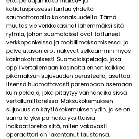
että pelaajan koko maksu- ja
kotiutusprosessi tuntuu yhdeltä
saumattomalta kokonaisuudelta. Tämä
muutos vie verkkokasinot lähemmäksi sitä
rytmiä, johon suomalaiset ovat tottuneet
verkkopankeissa ja mobiilimaksamisessa, ja
palvelutason erot näkyvät selkeämmin myös
kasinokohtaisesti. Suomalaispelaaja, joka
oppii vertailemaan kasinoita ennen kaikkea
pikamaksun sujuvuuden perusteella, asettaa
itsensä huomattavasti parempaan asemaan
kuin pelaaja, joka pitäytyy vanhanaikaisissa
vertailumittareissa. Maksukokemuksen
sujuvuus on käyttökokemuksen ydin, ja se on
samalla yksi parhaita yksittäisiä
indikaattoreita siitä, miten vakavasti
operaattori on rakentanut taustansa.