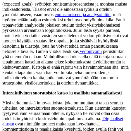
(expected goals), syöttöjen onnistumisprosenteista ja monista muista
indikaattoreista. Tilastot eivät ole ainoastaan työkalu ottelun
ymmärtämiseen, vaan myös
ennustamiseen ja analysointiin
, mitä
hyödynnetään paljon esimerkiksi urheiluvedonlyönnin alalla. Fanit
tapaavatkin analysoida jokaisen ottelun tiedot yksityiskohtaisesti
pyrkessään arvaamaan lopputuloksen. Juuri tästä syystä parhaat,
luotettavien vertailusivustojen suosittelemat vedonlyöntisivustot ovat
tuoneet käyttäjien saataville oppaita, jotka sisältävät hyödyllisiä
kertoimia ja tilastoja, jotta he voivat tehdä oman panostuksensa
tietoisella tavalla. Tämän vuoksi laadukas
vedonlyönti
perustuukin
yhä enemmän dataan. Mahdollisuus tarkastella näitä tietoja suoraan
tapahtuman katselun aikana tekee kokemuksesta täydellisemmän ja
kiehtovamman. Katsoja ei enää rajoitu vain havainnoimaan sitä, mitä
kentällä tapahtuu, vaan hän voi tulkita peliä numeroiden ja
indikaattoreiden kautta, jotka auttavat ymmärtämään paremmin
strategioita, yksilösuorituksia ja ottelun dynamiikkaa.
Interaktiivinen suoratoisto: katso ja osallistu samanaikaisesti
Yksi tärkeimmistä innovaatioista, joka on muuttanut tapaa seurata
urheilua, on interaktiiviset suoratoistoalustat. Kun aiemmin katsojat
tyytyivät vain seuraamaan ottelua, nykyään he voivat ottaa osaa
todellisiin yhteisiin keskusteluihin tapahtuman aikana.
Digitaaliset
alustat
ovat nimittäin tuoneet mukanaan live-chatteja,
kommenttiosioita ja reaaliaikaisia kyselyitä, joiden avulla fanit voi