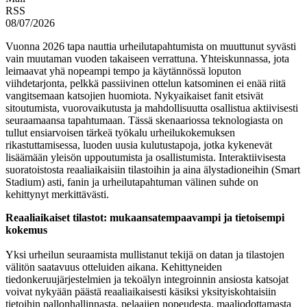
RSS
08/07/2026
Vuonna 2026 tapa nauttia urheilutapahtumista on muuttunut syvästi
vain muutaman vuoden takaiseen verrattuna. Yhteiskunnassa, jota
leimaavat yhä nopeampi tempo ja käytännössä loputon
viihdetarjonta, pelkkä passiivinen ottelun katsominen ei enää riitä
vangitsemaan katsojien huomiota. Nykyaikaiset fanit etsivät
sitoutumista, vuorovaikutusta ja mahdollisuutta osallistua aktiivisesti
seuraamaansa tapahtumaan. Tässä skenaariossa teknologiasta on
tullut ensiarvoisen tärkeä työkalu urheilukokemuksen
rikastuttamisessa, luoden uusia kulutustapoja, jotka kykenevät
lisäämään yleisön uppoutumista ja osallistumista. Interaktiivisesta
suoratoistosta reaaliaikaisiin tilastoihin ja aina älystadioneihin (Smart
Stadium) asti, fanin ja urheilutapahtuman välinen suhde on
kehittynyt merkittävästi.
Reaaliaikaiset tilastot: mukaansatempaavampi ja tietoisempi
kokemus
Yksi urheilun seuraamista mullistanut tekijä on datan ja tilastojen
välitön saatavuus otteluiden aikana. Kehittyneiden
tiedonkeruujärjestelmien ja tekoälyn integroinnin ansiosta katsojat
voivat nykyään päästä reaaliaikaisesti käsiksi yksityiskohtaisiin
tietoihin pallonhallinnasta, pelaajien nopeudesta, maaliodottamasta