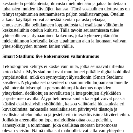
keskustella pelitilanteista, ilmaista mielipiteitään ja jakaa tunteitaan
tuhansien muiden käyttäjien kanssa. Tämä sosiaalinen ulottuvuus on
tehnyt tapahtumien seuraamisesta paljon osallistavampaa. Ottelun
aikana käyttäjät voivat äänestää kentän parasta pelaajaa,
ennustearvailla pelitilanteen lopputulosta tai osallistua välittömiin
keskusteluihin ottelun kulusta. Tällä tavoin seuraamisesta tulee
yhteisöllinen ja dynaaminen kokemus, joka kykenee pitämään
mielenkiinnon korkealla koko tapahtuman ajan ja luomaan vahvan
yhteisöllisyyden tunteen fanien välille.
Smart Stadium: live-kokemuksen vallankumous
Teknologinen kehitys ei koske vain niitä, jotka seuraavat urheilua
kotoa käsin. Myös stadionit ovat muuttuneet pitkälle digitalisoiduiksi
ympäristöiksi, mikä on synnyttänyt älystadionin (Smart Stadium)
käsitteen. Nykyaikaiset rakenteet on suunniteltu tarjoamaan faneille
yhä interaktiivisempi ja personoidumpi kokemus nopeiden
yhteyksien, dedikoitujen sovellusten ja integroitujen älykkäiden
järjestelmien avulla. Älypuhelimensa kautta katsojat voivat päästä
käsiksi eksklusiivisiin sisältöihin, katsoa välittömiä hidastuksia eri
kuvakulmista, tarkastella reaaliaikaisesti päivittyviä tilastoja ja
osallistua ottelun aikana järjestettäviin interaktiivisiin aktiviteetteihin.
Joillakin areenoilla on jopa mahdollista ottaa osaa peleihin,
äänestyksiin ja toimintaan, joka osallistaa suoraan katsomossa
olevan yleisön. Nämä ratkaisut mahdollistavat jatkuvan yhteyden