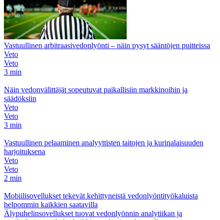
Vastuullinen arbitraasivedonlyönti – näin pysyt sääntöjen puitteissa
Veto
Veto
3 min
Näin vedonvälittäjät sopeutuvat paikallisiin markkinoihin ja
säädöksiin
Veto
Veto
3 min
Vastuullinen pelaaminen analyyttisten taitojen ja kurinalaisuuden
harjoituksena
Veto
Veto
2 min
Mobiilisovellukset tekevät kehittyneistä vedonlyöntityökaluista
helpommin kaikkien saatavilla
Älypuhelinsovellukset tuovat vedonlyönnin analytiikan ja