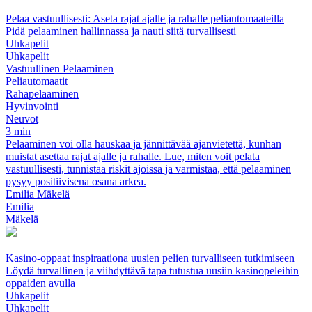
Pelaa vastuullisesti: Aseta rajat ajalle ja rahalle peliautomaateilla
Pidä pelaaminen hallinnassa ja nauti siitä turvallisesti
Uhkapelit
Uhkapelit
Vastuullinen Pelaaminen
Peliautomaatit
Rahapelaaminen
Hyvinvointi
Neuvot
3 min
Pelaaminen voi olla hauskaa ja jännittävää ajanvietettä, kunhan
muistat asettaa rajat ajalle ja rahalle. Lue, miten voit pelata
vastuullisesti, tunnistaa riskit ajoissa ja varmistaa, että pelaaminen
pysyy positiivisena osana arkea.
Emilia Mäkelä
Emilia
Mäkelä
Kasino-oppaat inspiraationa uusien pelien turvalliseen tutkimiseen
Löydä turvallinen ja viihdyttävä tapa tutustua uusiin kasinopeleihin
oppaiden avulla
Uhkapelit
Uhkapelit