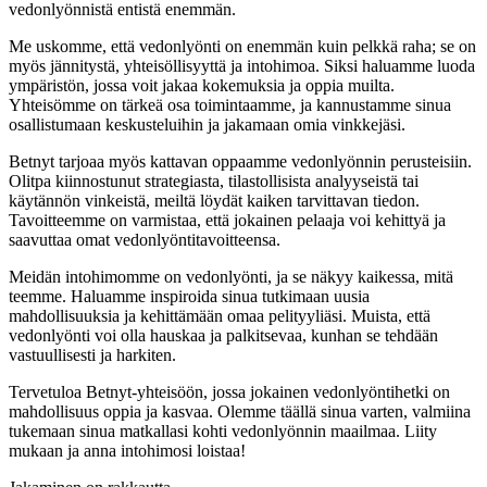
vedonlyönnistä entistä enemmän.
Me uskomme, että vedonlyönti on enemmän kuin pelkkä raha; se on
myös jännitystä, yhteisöllisyyttä ja intohimoa. Siksi haluamme luoda
ympäristön, jossa voit jakaa kokemuksia ja oppia muilta.
Yhteisömme on tärkeä osa toimintaamme, ja kannustamme sinua
osallistumaan keskusteluihin ja jakamaan omia vinkkejäsi.
Betnyt tarjoaa myös kattavan oppaamme vedonlyönnin perusteisiin.
Olitpa kiinnostunut strategiasta, tilastollisista analyyseistä tai
käytännön vinkeistä, meiltä löydät kaiken tarvittavan tiedon.
Tavoitteemme on varmistaa, että jokainen pelaaja voi kehittyä ja
saavuttaa omat vedonlyöntitavoitteensa.
Meidän intohimomme on vedonlyönti, ja se näkyy kaikessa, mitä
teemme. Haluamme inspiroida sinua tutkimaan uusia
mahdollisuuksia ja kehittämään omaa pelityyliäsi. Muista, että
vedonlyönti voi olla hauskaa ja palkitsevaa, kunhan se tehdään
vastuullisesti ja harkiten.
Tervetuloa Betnyt-yhteisöön, jossa jokainen vedonlyöntihetki on
mahdollisuus oppia ja kasvaa. Olemme täällä sinua varten, valmiina
tukemaan sinua matkallasi kohti vedonlyönnin maailmaa. Liity
mukaan ja anna intohimosi loistaa!