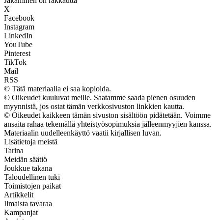
Jakaminen on rakkautta
X
Facebook
Instagram
LinkedIn
YouTube
Pinterest
TikTok
Mail
RSS
© Tätä materiaalia ei saa kopioida.
© Oikeudet kuuluvat meille. Saatamme saada pienen osuuden
myynnistä, jos ostat tämän verkkosivuston linkkien kautta.
© Oikeudet kaikkeen tämän sivuston sisältöön pidätetään. Voimme
ansaita rahaa tekemällä yhteistyösopimuksia jälleenmyyjien kanssa.
Materiaalin uudelleenkäyttö vaatii kirjallisen luvan.
Lisätietoja meistä
Tarina
Meidän säätiö
Joukkue takana
Taloudellinen tuki
Toimistojen paikat
Artikkelit
Ilmaista tavaraa
Kampanjat