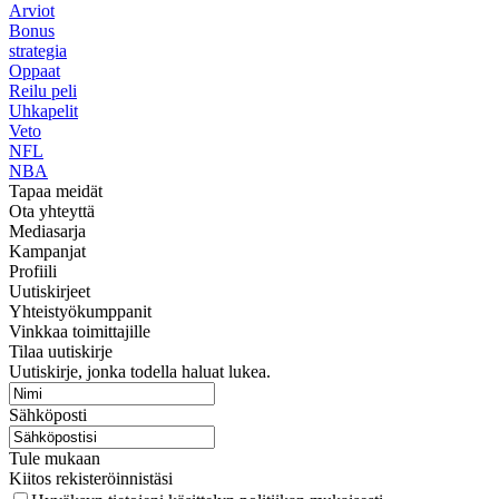
Arviot
Bonus
strategia
Oppaat
Reilu peli
Uhkapelit
Veto
NFL
NBA
Tapaa meidät
Ota yhteyttä
Mediasarja
Kampanjat
Profiili
Uutiskirjeet
Yhteistyökumppanit
Vinkkaa toimittajille
Tilaa uutiskirje
Uutiskirje, jonka todella haluat lukea.
Sähköposti
Tule mukaan
Kiitos rekisteröinnistäsi