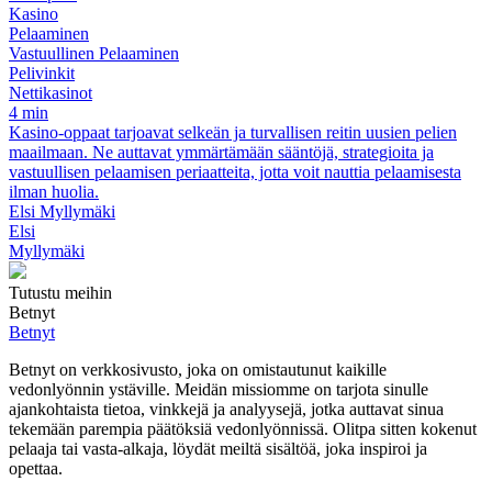
Kasino
Pelaaminen
Vastuullinen Pelaaminen
Pelivinkit
Nettikasinot
4 min
Kasino-oppaat tarjoavat selkeän ja turvallisen reitin uusien pelien
maailmaan. Ne auttavat ymmärtämään sääntöjä, strategioita ja
vastuullisen pelaamisen periaatteita, jotta voit nauttia pelaamisesta
ilman huolia.
Elsi Myllymäki
Elsi
Myllymäki
Tutustu meihin
Betnyt
Betnyt
Betnyt on verkkosivusto, joka on omistautunut kaikille
vedonlyönnin ystäville. Meidän missiomme on tarjota sinulle
ajankohtaista tietoa, vinkkejä ja analyysejä, jotka auttavat sinua
tekemään parempia päätöksiä vedonlyönnissä. Olitpa sitten kokenut
pelaaja tai vasta-alkaja, löydät meiltä sisältöä, joka inspiroi ja
opettaa.