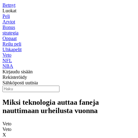
Betnyt
Luokat
Peli
Arviot
Bonus
strategia
Oppaat
Reilu peli
Uhkapelit
Veto
NFL
NBA
Kirjaudu sisään
Rekisteröidy
Sähköposti uutisia
Miksi teknologia auttaa faneja
nauttimaan urheilusta vuonna
Veto
Veto
X