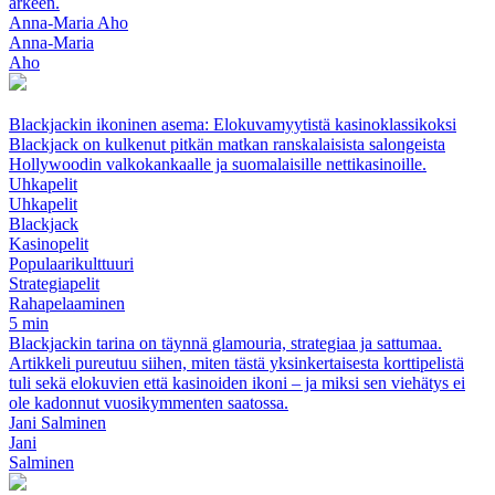
arkeen.
Anna-Maria Aho
Anna-Maria
Aho
Blackjackin ikoninen asema: Elokuvamyytistä kasinoklassikoksi
Blackjack on kulkenut pitkän matkan ranskalaisista salongeista
Hollywoodin valkokankaalle ja suomalaisille nettikasinoille.
Uhkapelit
Uhkapelit
Blackjack
Kasinopelit
Populaarikulttuuri
Strategiapelit
Rahapelaaminen
5 min
Blackjackin tarina on täynnä glamouria, strategiaa ja sattumaa.
Artikkeli pureutuu siihen, miten tästä yksinkertaisesta korttipelistä
tuli sekä elokuvien että kasinoiden ikoni – ja miksi sen viehätys ei
ole kadonnut vuosikymmenten saatossa.
Jani Salminen
Jani
Salminen