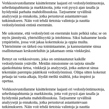
Verkkosivustollamme käsittelemme laajasti eri vedonlyöntimuotoja,
urheilutapahtumia ja markkinoita, jotta voit pysyä ajan tasalla ja
hyödyntää parhaita mahdollisuuksia. Tarjoamme syvällisiä
analyysejä ja ennakoita, jotka perustuvat asiantuntevaan
tutkimukseen. Näin voit tehdä tietoisia valintoja ja nauttia
vedonlyönnistä entistä enemmän.
Me uskomme, että vedonlyönti on enemmän kuin pelkkä raha; se on
myös jännitystä, yhteisöllisyyttä ja intohimoa. Siksi haluamme luoda
ympäristön, jossa voit jakaa kokemuksia ja oppia muilta.
Yhteisömme on tärkeä osa toimintaamme, ja kannustamme sinua
osallistumaan keskusteluihin ja jakamaan omia vinkkejäsi.
Betnyt on verkkosivusto, joka on omistautunut kaikille
vedonlyönnin ystäville. Meidän missiomme on tarjota sinulle
ajankohtaista tietoa, vinkkejä ja analyysejä, jotka auttavat sinua
tekemään parempia päätöksiä vedonlyönnissä. Olitpa sitten kokenut
pelaaja tai vasta-alkaja, löydät meiltä sisältöä, joka inspiroi ja
opettaa.
Verkkosivustollamme käsittelemme laajasti eri vedonlyöntimuotoja,
urheilutapahtumia ja markkinoita, jotta voit pysyä ajan tasalla ja
hyödyntää parhaita mahdollisuuksia. Tarjoamme syvällisiä
analyysejä ja ennakoita, jotka perustuvat asiantuntevaan
tutkimukseen. Näin voit tehdä tietoisia valintoja ja nauttia