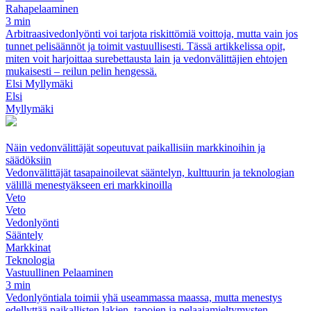
Rahapelaaminen
3 min
Arbitraasivedonlyönti voi tarjota riskittömiä voittoja, mutta vain jos
tunnet pelisäännöt ja toimit vastuullisesti. Tässä artikkelissa opit,
miten voit harjoittaa surebettausta lain ja vedonvälittäjien ehtojen
mukaisesti – reilun pelin hengessä.
Elsi Myllymäki
Elsi
Myllymäki
Näin vedonvälittäjät sopeutuvat paikallisiin markkinoihin ja
säädöksiin
Vedonvälittäjät tasapainoilevat sääntelyn, kulttuurin ja teknologian
välillä menestyäkseen eri markkinoilla
Veto
Veto
Vedonlyönti
Sääntely
Markkinat
Teknologia
Vastuullinen Pelaaminen
3 min
Vedonlyöntiala toimii yhä useammassa maassa, mutta menestys
edellyttää paikallisten lakien, tapojen ja pelaajamieltymysten