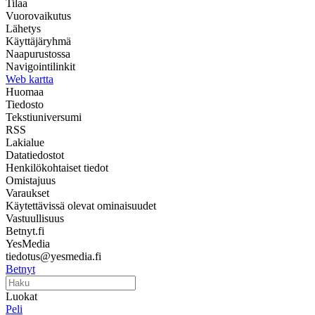
Tilaa
Vuorovaikutus
Lähetys
Käyttäjäryhmä
Naapurustossa
Navigointilinkit
Web kartta
Huomaa
Tiedosto
Tekstiuniversumi
RSS
Lakialue
Datatiedostot
Henkilökohtaiset tiedot
Omistajuus
Varaukset
Käytettävissä olevat ominaisuudet
Vastuullisuus
Betnyt.fi
YesMedia
tiedotus@yesmedia.fi
Betnyt
Luokat
Peli