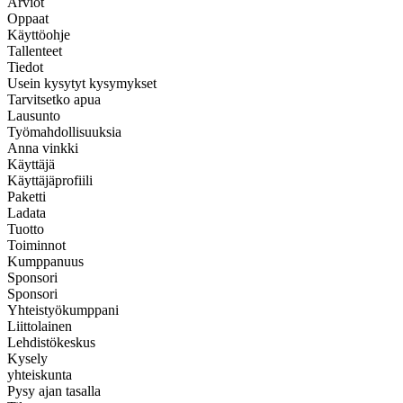
Arviot
Oppaat
Käyttöohje
Tallenteet
Tiedot
Usein kysytyt kysymykset
Tarvitsetko apua
Lausunto
Työmahdollisuuksia
Anna vinkki
Käyttäjä
Käyttäjäprofiili
Paketti
Ladata
Tuotto
Toiminnot
Kumppanuus
Sponsori
Sponsori
Yhteistyökumppani
Liittolainen
Lehdistökeskus
Kysely
yhteiskunta
Pysy ajan tasalla