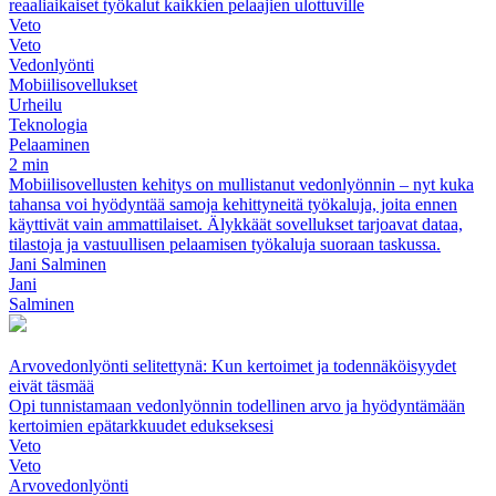
reaaliaikaiset työkalut kaikkien pelaajien ulottuville
Veto
Veto
Vedonlyönti
Mobiilisovellukset
Urheilu
Teknologia
Pelaaminen
2 min
Mobiilisovellusten kehitys on mullistanut vedonlyönnin – nyt kuka
tahansa voi hyödyntää samoja kehittyneitä työkaluja, joita ennen
käyttivät vain ammattilaiset. Älykkäät sovellukset tarjoavat dataa,
tilastoja ja vastuullisen pelaamisen työkaluja suoraan taskussa.
Jani Salminen
Jani
Salminen
Arvovedonlyönti selitettynä: Kun kertoimet ja todennäköisyydet
eivät täsmää
Opi tunnistamaan vedonlyönnin todellinen arvo ja hyödyntämään
kertoimien epätarkkuudet edukseksesi
Veto
Veto
Arvovedonlyönti