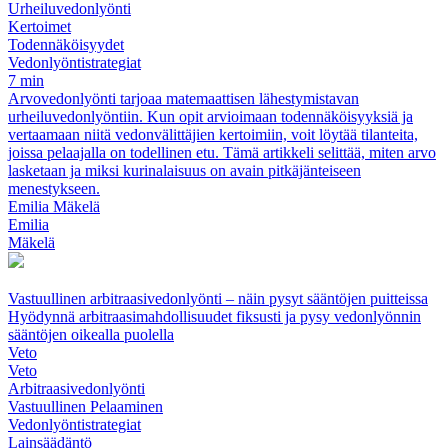
Urheiluvedonlyönti
Kertoimet
Todennäköisyydet
Vedonlyöntistrategiat
7 min
Arvovedonlyönti tarjoaa matemaattisen lähestymistavan
urheiluvedonlyöntiin. Kun opit arvioimaan todennäköisyyksiä ja
vertaamaan niitä vedonvälittäjien kertoimiin, voit löytää tilanteita,
joissa pelaajalla on todellinen etu. Tämä artikkeli selittää, miten arvo
lasketaan ja miksi kurinalaisuus on avain pitkäjänteiseen
menestykseen.
Emilia Mäkelä
Emilia
Mäkelä
Vastuullinen arbitraasivedonlyönti – näin pysyt sääntöjen puitteissa
Hyödynnä arbitraasimahdollisuudet fiksusti ja pysy vedonlyönnin
sääntöjen oikealla puolella
Veto
Veto
Arbitraasivedonlyönti
Vastuullinen Pelaaminen
Vedonlyöntistrategiat
Lainsäädäntö