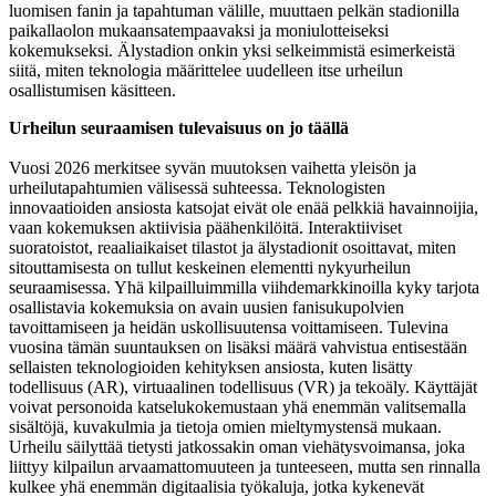
luomisen fanin ja tapahtuman välille, muuttaen pelkän stadionilla
paikallaolon mukaansatempaavaksi ja moniulotteiseksi
kokemukseksi. Älystadion onkin yksi selkeimmistä esimerkeistä
siitä, miten teknologia määrittelee uudelleen itse urheilun
osallistumisen käsitteen.
Urheilun seuraamisen tulevaisuus on jo täällä
Vuosi 2026 merkitsee syvän muutoksen vaihetta yleisön ja
urheilutapahtumien välisessä suhteessa. Teknologisten
innovaatioiden ansiosta katsojat eivät ole enää pelkkiä havainnoijia,
vaan kokemuksen aktiivisia päähenkilöitä. Interaktiiviset
suoratoistot, reaaliaikaiset tilastot ja älystadionit osoittavat, miten
sitouttamisesta on tullut keskeinen elementti nykyurheilun
seuraamisessa. Yhä kilpailluimmilla viihdemarkkinoilla kyky tarjota
osallistavia kokemuksia on avain uusien fanisukupolvien
tavoittamiseen ja heidän uskollisuutensa voittamiseen. Tulevina
vuosina tämän suuntauksen on lisäksi määrä vahvistua entisestään
sellaisten teknologioiden kehityksen ansiosta, kuten lisätty
todellisuus (AR), virtuaalinen todellisuus (VR) ja tekoäly. Käyttäjät
voivat personoida katselukokemustaan yhä enemmän valitsemalla
sisältöjä, kuvakulmia ja tietoja omien mieltymystensä mukaan.
Urheilu säilyttää tietysti jatkossakin oman viehätysvoimansa, joka
liittyy kilpailun arvaamattomuuteen ja tunteeseen, mutta sen rinnalla
kulkee yhä enemmän digitaalisia työkaluja, jotka kykenevät