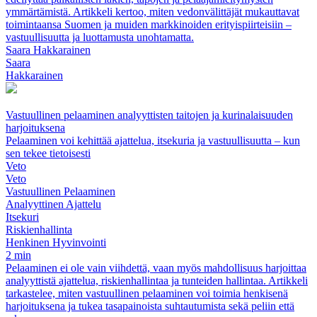
ymmärtämistä. Artikkeli kertoo, miten vedonvälittäjät mukauttavat
toimintaansa Suomen ja muiden markkinoiden erityispiirteisiin –
vastuullisuutta ja luottamusta unohtamatta.
Saara Hakkarainen
Saara
Hakkarainen
Vastuullinen pelaaminen analyyttisten taitojen ja kurinalaisuuden
harjoituksena
Pelaaminen voi kehittää ajattelua, itsekuria ja vastuullisuutta – kun
sen tekee tietoisesti
Veto
Veto
Vastuullinen Pelaaminen
Analyyttinen Ajattelu
Itsekuri
Riskienhallinta
Henkinen Hyvinvointi
2 min
Pelaaminen ei ole vain viihdettä, vaan myös mahdollisuus harjoittaa
analyyttistä ajattelua, riskienhallintaa ja tunteiden hallintaa. Artikkeli
tarkastelee, miten vastuullinen pelaaminen voi toimia henkisenä
harjoituksena ja tukea tasapainoista suhtautumista sekä peliin että