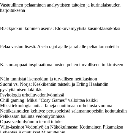
Vastuullinen pelaaminen analyyttisten taitojen ja kurinalaisuuden
harjoituksena
Blackjackin ikoninen asema: Elokuvamyytistä kasinoklassikoksi
Pelaa vastuullisesti: Aseta rajat ajalle ja rahalle peliautomaateilla
Kasino-oppaat inspiraationa uusien pelien turvalliseen tutkimiseen
Näin tunnistat lisensoidun ja turvallisen nettikasinon
Suomi vs. Norja: Keskikentän taistelu ja Erling Haalandin
pysäyttämisen taktiikka
Psykologia urheiluvedonlyönnissä
Chill gaming: Miksi ”Cosy Games” valloittaa kaikki
Miksi teknologia auttaa faneja nauttimaan urheilusta vuonna
Nettikasinoiden kehitys: peruspeleistä salamannopeisiin kotiutuksiin
Pelikassan hallinta vedonlyönnissä
Opas: vedonlyönnin termit tutuksi
Viljo-kasinot Vedonlyöjän Näkökulmasta: Kotimainen Pikamaksu
Lyhentää Kotiutukset Minuutteihin