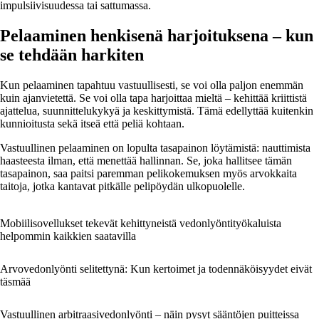
impulsiivisuudessa tai sattumassa.
Pelaaminen henkisenä harjoituksena – kun
se tehdään harkiten
Kun pelaaminen tapahtuu vastuullisesti, se voi olla paljon enemmän
kuin ajanvietettä. Se voi olla tapa harjoittaa mieltä – kehittää kriittistä
ajattelua, suunnittelukykyä ja keskittymistä. Tämä edellyttää kuitenkin
kunnioitusta sekä itseä että peliä kohtaan.
Vastuullinen pelaaminen on lopulta tasapainon löytämistä: nauttimista
haasteesta ilman, että menettää hallinnan. Se, joka hallitsee tämän
tasapainon, saa paitsi paremman pelikokemuksen myös arvokkaita
taitoja, jotka kantavat pitkälle pelipöydän ulkopuolelle.
Mobiilisovellukset tekevät kehittyneistä vedonlyöntityökaluista
helpommin kaikkien saatavilla
Arvovedonlyönti selitettynä: Kun kertoimet ja todennäköisyydet eivät
täsmää
Vastuullinen arbitraasivedonlyönti – näin pysyt sääntöjen puitteissa