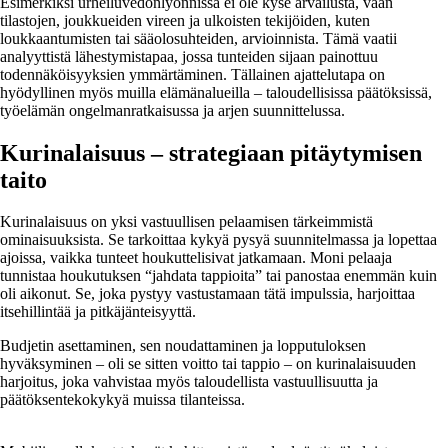
Esimerkiksi urheiluvedonlyönnissä ei ole kyse arvailusta, vaan
tilastojen, joukkueiden vireen ja ulkoisten tekijöiden, kuten
loukkaantumisten tai sääolosuhteiden, arvioinnista. Tämä vaatii
analyyttistä lähestymistapaa, jossa tunteiden sijaan painottuu
todennäköisyyksien ymmärtäminen. Tällainen ajattelutapa on
hyödyllinen myös muilla elämänalueilla – taloudellisissa päätöksissä,
työelämän ongelmanratkaisussa ja arjen suunnittelussa.
Kurinalaisuus – strategiaan pitäytymisen
taito
Kurinalaisuus on yksi vastuullisen pelaamisen tärkeimmistä
ominaisuuksista. Se tarkoittaa kykyä pysyä suunnitelmassa ja lopettaa
ajoissa, vaikka tunteet houkuttelisivat jatkamaan. Moni pelaaja
tunnistaa houkutuksen “jahdata tappioita” tai panostaa enemmän kuin
oli aikonut. Se, joka pystyy vastustamaan tätä impulssia, harjoittaa
itsehillintää ja pitkäjänteisyyttä.
Budjetin asettaminen, sen noudattaminen ja lopputuloksen
hyväksyminen – oli se sitten voitto tai tappio – on kurinalaisuuden
harjoitus, joka vahvistaa myös taloudellista vastuullisuutta ja
päätöksentekokykyä muissa tilanteissa.