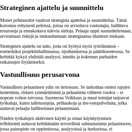
Strateginen ajattelu ja suunnittelu
Monet pelimuodot vaativat strategista ajattelua ja suunnittelua. Tämä
korostuu erityisesti peleissä, joissa on arvioitava vastustajia, hallittava
resursseja ja ennakoitava tulevia siirtoja. Pelaaja oppii suunnittelemaan,
arvioimaan riskejä ja mukauttamaan strategiaansa tilanteen mukaan.
Strateginen ajattelu on taito, josta on hyötyä myös työelämässä –
esimerkiksi projektinhallinnassa, sijoittamisessa ja päätöksenteossa. Se
kehittää kykyä yhdistää analyysi, intuitio ja kokemus parhaiden
ratkaisujen löytämiseksi.
Vastuullisuus perusarvona
Vastuullisen pelaamisen ydin on tietoisuus. Se tarkoittaa omien rajojen
tuntemista, riskien ymmärtämistä ja pelaamista viihteen vuoksi – ei
nopean voiton toivossa. Suomessa Veikkaus ja muut toimijat tarjoavat
työkaluja, kuten talletusrajoja, pelitaukoja ja itse-estopalveluita, jotka
auttavat pelaajia hallitsemaan pelaamistaan.
Näiden työkalujen aktiivinen käyttö ja oman käyttäytymisen
reflektointi auttavat kehittämään terveellistä suhtautumista pelaamiseen,
jossa painopiste on oppimisessa, analyysissä ja itsekurissa, ei