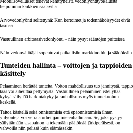
Mobiilisovellukset tekevät kehittyneistä vedonlyöntityökaluista
helpommin kaikkien saatavilla
Arvovedonlyönti selitettynä: Kun kertoimet ja todennäköisyydet eivät
täsmää
Vastuullinen arbitraasivedonlyönti – näin pysyt sääntöjen puitteissa
Näin vedonvälittäjät sopeutuvat paikallisiin markkinoihin ja säädöksiin
Tunteiden hallinta – voittojen ja tappioiden
käsittely
Pelaaminen herättää tunteita. Voiton mahdollisuus tuo jännitystä, tappio
taas voi aiheuttaa pettymystä. Vastuullinen pelaaminen edellyttää
kykyä säilyttää harkintakyky ja rauhallisuus myös tunnekuohun
keskellä.
Taitoa käsitellä sekä onnistumisia että epäonnistumisia ilman
ylilyöntejä voi verrata urheilijan mielenhallintaan. Se, joka pystyy
säilyttämään tasapainon ja tekemään päätöksiä järkiperäisesti, on
vahvoilla niin pelissä kuin elämässäkin.