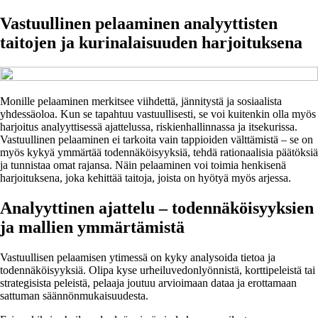
Vastuullinen pelaaminen analyyttisten
taitojen ja kurinalaisuuden harjoituksena
Monille pelaaminen merkitsee viihdettä, jännitystä ja sosiaalista
yhdessäoloa. Kun se tapahtuu vastuullisesti, se voi kuitenkin olla myös
harjoitus analyyttisessä ajattelussa, riskienhallinnassa ja itsekurissa.
Vastuullinen pelaaminen ei tarkoita vain tappioiden välttämistä – se on
myös kykyä ymmärtää todennäköisyyksiä, tehdä rationaalisia päätöksiä
ja tunnistaa omat rajansa. Näin pelaaminen voi toimia henkisenä
harjoituksena, joka kehittää taitoja, joista on hyötyä myös arjessa.
Analyyttinen ajattelu – todennäköisyyksien
ja mallien ymmärtämistä
Vastuullisen pelaamisen ytimessä on kyky analysoida tietoa ja
todennäköisyyksiä. Olipa kyse urheiluvedonlyönnistä, korttipeleistä tai
strategisista peleistä, pelaaja joutuu arvioimaan dataa ja erottamaan
sattuman säännönmukaisuudesta.