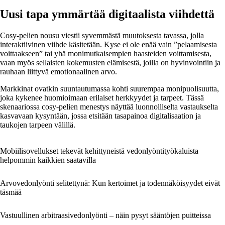
Uusi tapa ymmärtää digitaalista viihdettä
Cosy-pelien nousu viestii syvemmästä muutoksesta tavassa, jolla
interaktiivinen viihde käsitetään. Kyse ei ole enää vain ”pelaamisesta
voittaakseen” tai yhä monimutkaisempien haasteiden voittamisesta,
vaan myös sellaisten kokemusten elämisestä, joilla on hyvinvointiin ja
rauhaan liittyvä emotionaalinen arvo.
Markkinat ovatkin suuntautumassa kohti suurempaa monipuolisuutta,
joka kykenee huomioimaan erilaiset herkkyydet ja tarpeet. Tässä
skenaariossa cosy-pelien menestys näyttää luonnolliselta vastaukselta
kasvavaan kysyntään, jossa etsitään tasapainoa digitalisaation ja
taukojen tarpeen välillä.
Mobiilisovellukset tekevät kehittyneistä vedonlyöntityökaluista
helpommin kaikkien saatavilla
Arvovedonlyönti selitettynä: Kun kertoimet ja todennäköisyydet eivät
täsmää
Vastuullinen arbitraasivedonlyönti – näin pysyt sääntöjen puitteissa