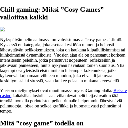
Chill gaming: Miksi ”Cosy Games”
valloittaa kaikki
Nykypäivän pelimaailmassa on vahvistumassa ”cosy games” -ilmiö.
Kyseessä on kategoria, joka asettaa keskiöön rennon ja helposti
lähestyttävän pelikokemuksen, joka on kaukana kilpailullisimmista tai
kiihkeimmistä dynamiikoista. Vuosien ajan ala on panostanut korkean
intensiteetin peleihin, jotka perustuvat nopeuteen, reflekseihin ja
jatkuvaan paineeseen, mutta nykyään havaitaan toinen suuntaus. Yhä
laajempi osa yleisöstä etsii nimittäin hitaampia kokemuksia, jotka
kykenevät tarjoamaan viihteen muodon, joka ei vaadi jatkuvaa
keskittymistä tai stressiä, vaan kulkee pelaajan mukana keveydellä.
Yleisön mieltymykset ovat muuttumassa myös iGaming-alalla.
Betsafe
casino
kaltaisilla alustoilla saatavilla olevat pelit heijastavatkin tätä
trendiä tuomalla perinteisten pelien rinnalle helpommin lähestyttäviä
pelimuotoja, joissa on selkeä grafiikka ja huomattavasti pehmeämpi
tempo.
Mitä ”cosy game” todella on