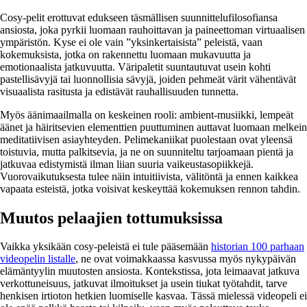
Cosy-pelit erottuvat edukseen täsmällisen suunnittelufilosofiansa
ansiosta, joka pyrkii luomaan rauhoittavan ja paineettoman virtuaalisen
ympäristön. Kyse ei ole vain ”yksinkertaisista” peleistä, vaan
kokemuksista, jotka on rakennettu luomaan mukavuutta ja
emotionaalista jatkuvuutta. Väripaletit suuntautuvat usein kohti
pastellisävyjä tai luonnollisia sävyjä, joiden pehmeät värit vähentävät
visuaalista rasitusta ja edistävät rauhallisuuden tunnetta.
Myös äänimaailmalla on keskeinen rooli: ambient-musiikki, lempeät
äänet ja häiritsevien elementtien puuttuminen auttavat luomaan melkein
meditatiivisen asiayhteyden. Pelimekaniikat puolestaan ovat yleensä
toistuvia, mutta palkitsevia, ja ne on suunniteltu tarjoamaan pientä ja
jatkuvaa edistymistä ilman liian suuria vaikeustasopiikkejä.
Vuorovaikutuksesta tulee näin intuitiivista, välitöntä ja ennen kaikkea
vapaata esteistä, jotka voisivat keskeyttää kokemuksen rennon tahdin.
Muutos pelaajien tottumuksissa
Vaikka yksikään cosy-peleistä ei tule pääsemään
historian 100 parhaan
videopelin listalle
, ne ovat voimakkaassa kasvussa myös nykypäivän
elämäntyylin muutosten ansiosta. Kontekstissa, jota leimaavat jatkuva
verkottuneisuus, jatkuvat ilmoitukset ja usein tiukat työtahdit, tarve
henkisen irtioton hetkien luomiselle kasvaa. Tässä mielessä videopeli ei