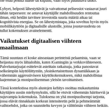
ole enää pelkkä haaste tai kilpailu, vaan myös palauttava tauko.
Lyhyet, helposti lähestyttävät ja vaivattomat pelisessiot vastaavat juuri
tähän tarpeeseen: ne antavat käyttäjille mahdollisuuden rentoutua
ilman, että heidän tarvitsee investoida suuria määriä aikaa tai
kognitiivista energiaa. Se on lähestymistapa, joka soveltuu hyvin myös
mobiilikäyttöön ja digitaalisille alustoille, joissa joustavuudesta on
tullut kokemuksen avainelementti.
Vaikutukset digitaalisen viihteen
maailmaan
Tämä suuntaus ei koske ainoastaan perinteistä pelaamista, vaan se
heijastuu myös lähialoihin, kuten iGamingiin ja verkkoviihteeseen.
Palveluntarjoajat esittelevät asteittain ratkaisuja, jotka panostavat
selkeämpiin käyttöliittymiin, yksinkertaistettuun dynamiikkaan ja
vähemmän aggressiiviseen käyttökokemukseen, mikä mahdollistaa
laajemman ja monipuolisemman yleisön tavoittamisen.
Tässä kontekstissa myös alustojen kehitys osoittaa mukautumista
käyttäjien uusiin mieltymyksiin, sillä he etsivät vähemmän häiritseviä ja
sujuvampia kokemuksia. Tuloksena on yhä monipuolisempi tarjonta,
jossa elävät rinnakkain korkean intensiteetin pelit ja pehmeämmät
vaihtoehdot, jotka on suunniteltu kevyen ja välittömän viihteen hetkiin.