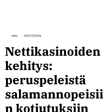
Veto
06/07/2026
Nettikasinoiden
kehitys:
peruspeleistä
salamannopeisii
n kotiutuksiin