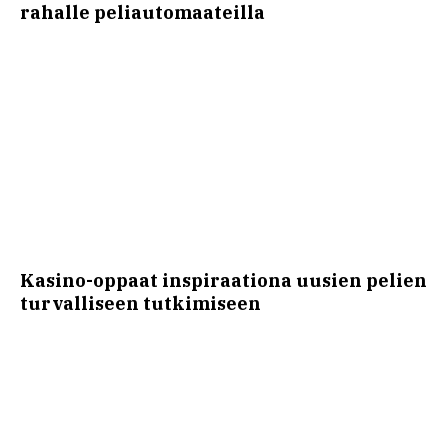
rahalle peliautomaateilla
Kasino-oppaat inspiraationa uusien pelien
turvalliseen tutkimiseen