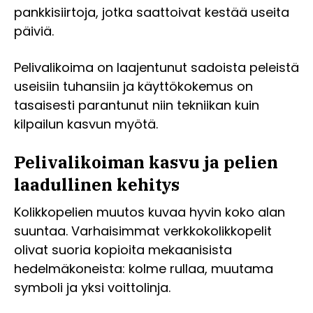
pankkisiirtoja, jotka saattoivat kestää useita
päiviä.
Pelivalikoima on laajentunut sadoista peleistä
useisiin tuhansiin ja käyttökokemus on
tasaisesti parantunut niin tekniikan kuin
kilpailun kasvun myötä.
Pelivalikoiman kasvu ja pelien
laadullinen kehitys
Kolikkopelien muutos kuvaa hyvin koko alan
suuntaa. Varhaisimmat verkkokolikkopelit
olivat suoria kopioita mekaanisista
hedelmäkoneista: kolme rullaa, muutama
symboli ja yksi voittolinja.