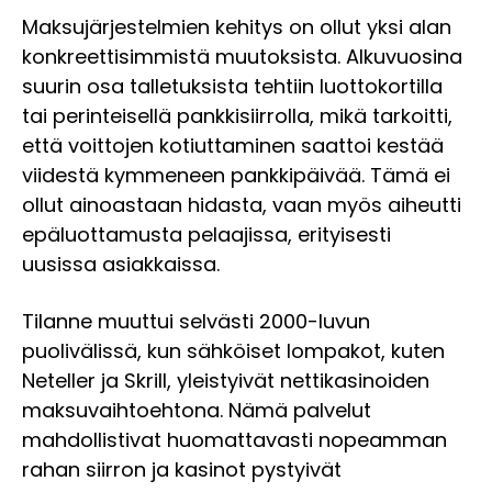
Maksujärjestelmien kehitys on ollut yksi alan
konkreettisimmistä muutoksista. Alkuvuosina
suurin osa talletuksista tehtiin luottokortilla
tai perinteisellä pankkisiirrolla, mikä tarkoitti,
että voittojen kotiuttaminen saattoi kestää
viidestä kymmeneen pankkipäivää. Tämä ei
ollut ainoastaan hidasta, vaan myös aiheutti
epäluottamusta pelaajissa, erityisesti
uusissa asiakkaissa.
Tilanne muuttui selvästi 2000-luvun
puolivälissä, kun sähköiset lompakot, kuten
Neteller ja Skrill, yleistyivät nettikasinoiden
maksuvaihtoehtona. Nämä palvelut
mahdollistivat huomattavasti nopeamman
rahan siirron ja kasinot pystyivät