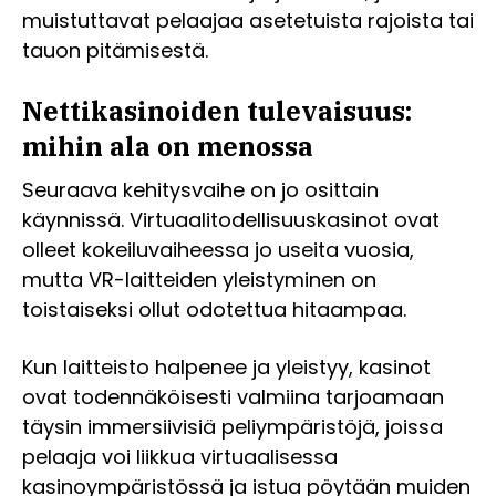
muistuttavat pelaajaa asetetuista rajoista tai
tauon pitämisestä.
Nettikasinoiden tulevaisuus:
mihin ala on menossa
Seuraava kehitysvaihe on jo osittain
käynnissä. Virtuaalitodellisuuskasinot ovat
olleet kokeiluvaiheessa jo useita vuosia,
mutta VR-laitteiden yleistyminen on
toistaiseksi ollut odotettua hitaampaa.
Kun laitteisto halpenee ja yleistyy, kasinot
ovat todennäköisesti valmiina tarjoamaan
täysin immersiivisiä peliympäristöjä, joissa
pelaaja voi liikkua virtuaalisessa
kasinoympäristössä ja istua pöytään muiden