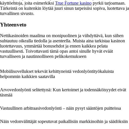
käyttöehtoja, joita esimerkiksi
True Fortune kasino
pyrkii tarjoamaan.
Tärkeintä on kuitenkin löytää juuri sinun tarpeisiisi sopiva, luotettava ja
turvallinen sivusto.
Yhteenveto
Nettikasinoiden maailma on monipuolinen ja viihdyttävä, kun siihen
suhtautuu oikealla tiedolla ja asenteella. Muista aina tarkistaa kasinon
luotettavuus, ymmärtää bonusehdot ja ennen kaikkea pelata
vastuullisesti. Toivottavasti tämä opas antoi sinulle hyvät eväät
turvalliseen ja nautinnolliseen pelikokemukseen
Mobiilisovellukset tekevät kehittyneistä vedonlyöntityökaluista
helpommin kaikkien saatavilla
Arvovedonlyönti selitettynä: Kun kertoimet ja todennäköisyydet eivät
täsmää
Vastuullinen arbitraasivedonlyönti – näin pysyt sääntöjen puitteissa
Näin vedonvälittäjät sopeutuvat paikallisiin markkinoihin ja säädöksiin