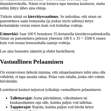
ilmaiskierroksilla. Nämä ovat loistava tapa tutustua kasinoon, mutta
niihin liittyy lähes aina ehtoja.
Tärkein näistä on
kierrätysvaatimus
. Se tarkoittaa, että sinun on
panostettava saatu bonusraha (ja joskus myös talletus) tietyn
kertamäärän verran ennen kuin voit kotiuttaa voittoja.
Esimerkki:
Saat 100 € bonuksen 35-kertaisella kierrätysvaatimuksella.
Sinun on panostettava peleissä yhteensä 100 € x 35 = 3500 € ennen
kuin voit nostaa bonusrahalla saatuja voittoja.
Lue aina bonusten säännöt ja ehdot huolellisesti.
Vastuullinen Pelaaminen
On ensiarvoisen tärkeää muistaa, että rahapelaamisen tulisi aina olla
viihdettä, ei tapa ansaita rahaa. Pelaa vain rahalla, jonka olet valmis
häviämään.
Luotettavat kasinot tarjoavat työkaluja vastuulliseen pelaamiseen:
Talletusrajat:
Aseta päivittäinen, viikoittainen tai
kuukausittainen raja sille, kuinka paljon voit tallettaa.
Tappiorajat:
Rajoita, kuinka paljon voit hävitä tietyn