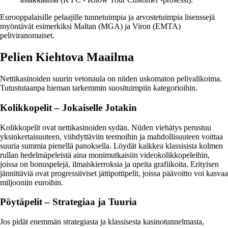
Eurooppalaisille pelaajille tunnetuimpia ja arvostetuimpia lisenssejä
myöntävät esimerkiksi Maltan (MGA) ja Viron (EMTA)
peliviranomaiset.
Pelien Kiehtova Maailma
Nettikasinoiden suurin vetonaula on niiden uskomaton pelivalikoima.
Tutustutaanpa hieman tarkemmin suosituimpiin kategorioihin.
Kolikkopelit – Jokaiselle Jotakin
Kolikkopelit ovat nettikasinoiden sydän. Niiden viehätys perustuu
yksinkertaisuuteen, viihdyttäviin teemoihin ja mahdollisuuteen voittaa
suuria summia pienellä panoksella. Löydät kaikkea klassisista kolmen
rullan hedelmäpeleistä aina monimutkaisiin videokolikkopeleihin,
joissa on bonuspelejä, ilmaiskierroksia ja upeita grafiikoita. Erityisen
jännittäviä ovat progressiiviset jättipottipelit, joissa päävoitto voi kasvaa
miljooniin euroihin.
Pöytäpelit – Strategiaa ja Tuuria
Jos pidät enemmän strategiasta ja klassisesta kasinotunnelmasta,