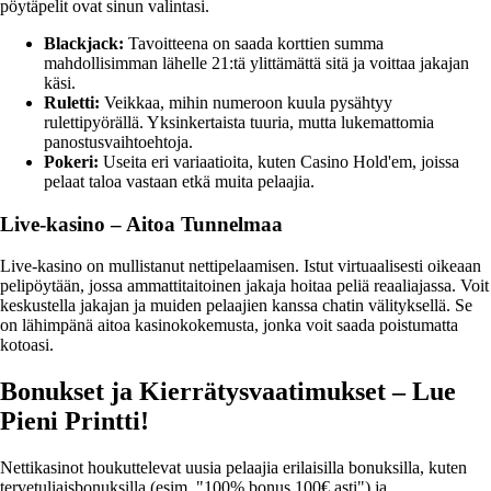
pöytäpelit ovat sinun valintasi.
Blackjack:
Tavoitteena on saada korttien summa
mahdollisimman lähelle 21:tä ylittämättä sitä ja voittaa jakajan
käsi.
Ruletti:
Veikkaa, mihin numeroon kuula pysähtyy
rulettipyörällä. Yksinkertaista tuuria, mutta lukemattomia
panostusvaihtoehtoja.
Pokeri:
Useita eri variaatioita, kuten Casino Hold'em, joissa
pelaat taloa vastaan etkä muita pelaajia.
Live-kasino – Aitoa Tunnelmaa
Live-kasino on mullistanut nettipelaamisen. Istut virtuaalisesti oikeaan
pelipöytään, jossa ammattitaitoinen jakaja hoitaa peliä reaaliajassa. Voit
keskustella jakajan ja muiden pelaajien kanssa chatin välityksellä. Se
on lähimpänä aitoa kasinokokemusta, jonka voit saada poistumatta
kotoasi.
Bonukset ja Kierrätysvaatimukset – Lue
Pieni Printti!
Nettikasinot houkuttelevat uusia pelaajia erilaisilla bonuksilla, kuten
tervetuliaisbonuksilla (esim. "100% bonus 100€ asti") ja