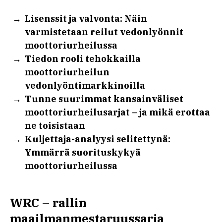
Lisenssit ja valvonta: Näin
varmistetaan reilut vedonlyönnit
moottoriurheilussa
Tiedon rooli tehokkailla
moottoriurheilun
vedonlyöntimarkkinoilla
Tunne suurimmat kansainväliset
moottoriurheilusarjat – ja mikä erottaa
ne toisistaan
Kuljettaja-analyysi selitettynä:
Ymmärrä suorituskykyä
moottoriurheilussa
WRC – rallin
maailmanmestaruussarja