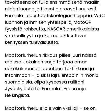
tavoitteena on tulla ensimmäisenä maaliin,
niiden luonne ja filosofia eroavat suuresti.
Formula 1 edustaa teknologian huippua, WRC
luonnon ja ihmisen yhteispeliä, MotoGP
fyysistä rohkeutta, NASCAR amerikkalaista
yhteisöllisyyttä ja Formula E kestävän
kehityksen tulevaisuutta.
Moottoriurheilun rikkaus piilee juuri näissä
eroissa. Jokainen sarja tarjoaa oman
näkökulmansa nopeuteen, taktiikkaan ja
intohimoon – ja siksi laji kiehtoo niin monia
suomalaisia, olipa kyseessä rallifani
Jyväskylästä tai Formula 1 -seuraaja
Helsingistä.
Moottoriurheilu ei ole vain yksi laji – se on