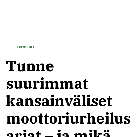
Formula 1
Tunne
suurimmat
kansainväliset
moottoriurheilus
arjat – ja mikä