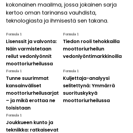
kokonainen maailma, jossa jokainen sarja
kertoo oman tarinansa vauhdista,
teknologiasta ja ihmisestä sen takana.
Formula 1
Formula 1
Lisenssit ja valvonta:
Tiedon rooli tehokkailla
Näin varmistetaan
moottoriurheilun
reilut vedonlyönnit
vedonlyöntimarkkinoilla
moottoriurheilussa
Formula 1
Formula 1
Tunne suurimmat
Kuljettaja-analyysi
kansainväliset
selitettynä: Ymmärrä
moottoriurheilusarjat
suorituskykyä
– ja mikä erottaa ne
moottoriurheilussa
toisistaan
Formula 1
Joukkueen kunto ja
tekniikka: ratkaisevat