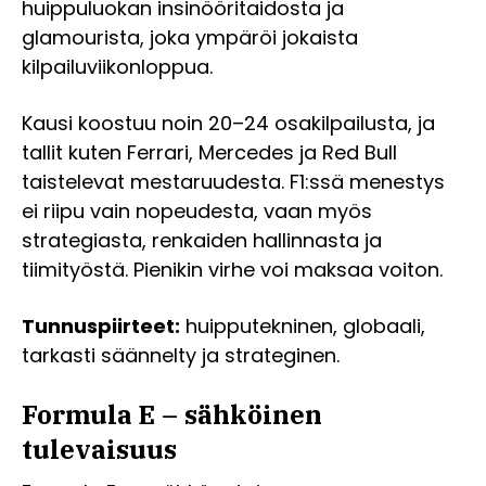
huippuluokan insinööritaidosta ja
glamourista, joka ympäröi jokaista
kilpailuviikonloppua.
Kausi koostuu noin 20–24 osakilpailusta, ja
tallit kuten Ferrari, Mercedes ja Red Bull
taistelevat mestaruudesta. F1:ssä menestys
ei riipu vain nopeudesta, vaan myös
strategiasta, renkaiden hallinnasta ja
tiimityöstä. Pienikin virhe voi maksaa voiton.
Tunnuspiirteet:
huipputekninen, globaali,
tarkasti säännelty ja strateginen.
Formula E – sähköinen
tulevaisuus