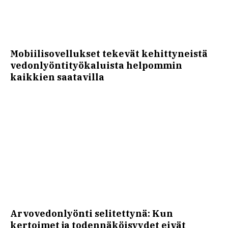
Mobiilisovellukset tekevät kehittyneistä
vedonlyöntityökaluista helpommin
kaikkien saatavilla
Arvovedonlyönti selitettynä: Kun
kertoimet ja todennäköisyydet eivät