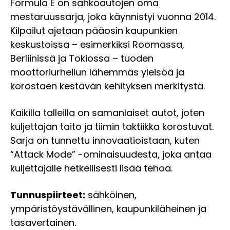
Formula E on sähköautojen oma
mestaruussarja, joka käynnistyi vuonna 2014.
Kilpailut ajetaan pääosin kaupunkien
keskustoissa – esimerkiksi Roomassa,
Berliinissä ja Tokiossa – tuoden
moottoriurheilun lähemmäs yleisöä ja
korostaen kestävän kehityksen merkitystä.
Kaikilla talleilla on samanlaiset autot, joten
kuljettajan taito ja tiimin taktiikka korostuvat.
Sarja on tunnettu innovaatioistaan, kuten
“Attack Mode” -ominaisuudesta, joka antaa
kuljettajalle hetkellisesti lisää tehoa.
Tunnuspiirteet:
sähköinen,
ympäristöystävällinen, kaupunkiläheinen ja
tasavertainen.