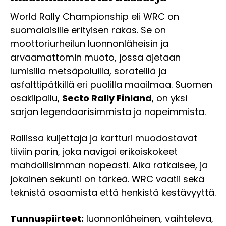
World Rally Championship eli WRC on
suomalaisille erityisen rakas. Se on
moottoriurheilun luonnonläheisin ja
arvaamattomin muoto, jossa ajetaan
lumisilla metsäpoluilla, sorateillä ja
asfalttipätkillä eri puolilla maailmaa. Suomen
osakilpailu,
Secto Rally Finland
, on yksi
sarjan legendaarisimmista ja nopeimmista.
Rallissa kuljettaja ja kartturi muodostavat
tiiviin parin, joka navigoi erikoiskokeet
mahdollisimman nopeasti. Aika ratkaisee, ja
jokainen sekunti on tärkeä. WRC vaatii sekä
teknistä osaamista että henkistä kestävyyttä.
Tunnuspiirteet:
luonnonläheinen, vaihteleva,