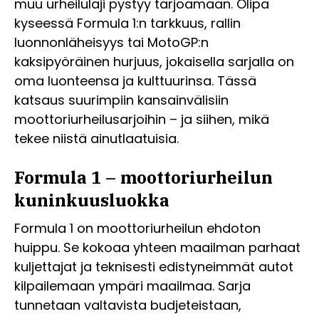
muu urheilulaji pystyy tarjoamaan. Olipa
kyseessä Formula 1:n tarkkuus, rallin
luonnonläheisyys tai MotoGP:n
kaksipyöräinen hurjuus, jokaisella sarjalla on
oma luonteensa ja kulttuurinsa. Tässä
katsaus suurimpiin kansainvälisiin
moottoriurheilusarjoihin – ja siihen, mikä
tekee niistä ainutlaatuisia.
Formula 1 – moottoriurheilun
kuninkuusluokka
Formula 1 on moottoriurheilun ehdoton
huippu. Se kokoaa yhteen maailman parhaat
kuljettajat ja teknisesti edistyneimmät autot
kilpailemaan ympäri maailmaa. Sarja
tunnetaan valtavista budjeteistaan,