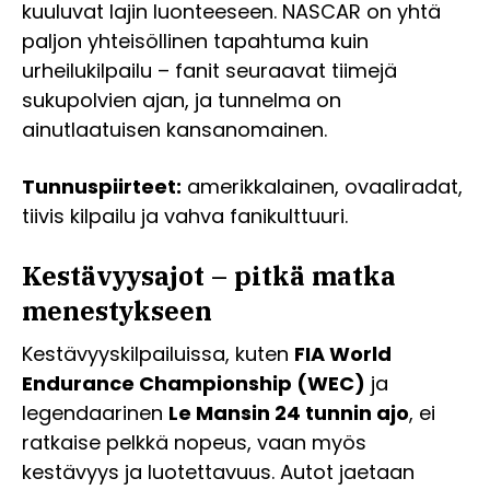
kuuluvat lajin luonteeseen. NASCAR on yhtä
paljon yhteisöllinen tapahtuma kuin
urheilukilpailu – fanit seuraavat tiimejä
sukupolvien ajan, ja tunnelma on
ainutlaatuisen kansanomainen.
Tunnuspiirteet:
amerikkalainen, ovaaliradat,
tiivis kilpailu ja vahva fanikulttuuri.
Kestävyysajot – pitkä matka
menestykseen
Kestävyyskilpailuissa, kuten
FIA World
Endurance Championship (WEC)
ja
legendaarinen
Le Mansin 24 tunnin ajo
, ei
ratkaise pelkkä nopeus, vaan myös
kestävyys ja luotettavuus. Autot jaetaan