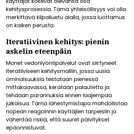
käyttäjät kokevat olevansa osa
kehitysprosessia. Tämä yhteisöllisyys voi olla
merkittävä kilpailuetu alalla, jossa luottamus
on kaiken perusta.
Iteratiivinen kehitys: pienin
askelin eteenpäin
Monet vedonlyöntipalvelut ovat siirtyneet
iteratiiviseen kehitysmalliin, jossa uusia
ominaisuuksia testataan pienessä
mittakaavassa, kerätään palautetta ja
tehdään parannuksia ennen laajempaa
julkaisua. Tämä lähestymistapa mahdollistaa
nopean reagoinnin käyttäjien tarpeisiin ja
vähentää riskiä, että suuret päivitykset
epäonnistuvat.