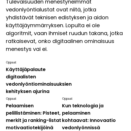
Tulevaisuuden menestyneimmät
vedonlyöntialustat ovat niitä, jotka
yhdistävät teknisen edistyksen ja aidon
käyttäjäymmärryksen. Lopulta ei ole
algoritmit, vaan ihmiset ruudun takana, jotka
ratkaisevat, onko digitaalinen ominaisuus
menestys vai ei.
Oppaat
Käyttäjäpalaute
digitaalisten
vedonlyöntiominaisuuksien
kehityksen ajurina
Oppaat
Oppaat
Pelaamisen
Kun teknologia ja
pelillistäminen: Pisteet,
pelaaminen
merkit ja ranking-listat
kohtaavat: Innovaatio
motivaatiotekijöinä
vedonlyönnissä