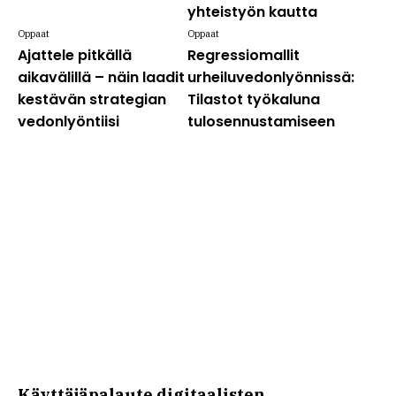
yhteistyön kautta
Oppaat
Oppaat
Ajattele pitkällä
Regressiomallit
aikavälillä – näin laadit
urheiluvedonlyönnissä:
kestävän strategian
Tilastot työkaluna
vedonlyöntiisi
tulosennustamiseen
Käyttäjäpalaute digitaalisten