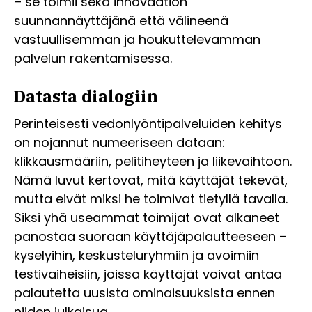
– se toimii sekä innovaation
suunnannäyttäjänä että välineenä
vastuullisemman ja houkuttelevamman
palvelun rakentamisessa.
Datasta dialogiin
Perinteisesti vedonlyöntipalveluiden kehitys
on nojannut numeeriseen dataan:
klikkausmääriin, pelitiheyteen ja liikevaihtoon.
Nämä luvut kertovat, mitä käyttäjät tekevät,
mutta eivät miksi he toimivat tietyllä tavalla.
Siksi yhä useammat toimijat ovat alkaneet
panostaa suoraan käyttäjäpalautteeseen –
kyselyihin, keskusteluryhmiin ja avoimiin
testivaiheisiin, joissa käyttäjät voivat antaa
palautetta uusista ominaisuuksista ennen
niiden julkaisua.