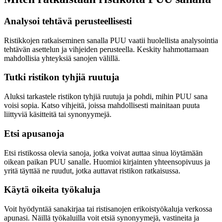
Analysoi tehtävä perusteellisesti
Ristikkojen ratkaiseminen sanalla PUU vaatii huolellista analysointia
tehtävän asettelun ja vihjeiden perusteella. Keskity hahmottamaan
mahdollisia yhteyksiä sanojen välillä.
Tutki ristikon tyhjiä ruutuja
Aluksi tarkastele ristikon tyhjiä ruutuja ja pohdi, mihin PUU sana
voisi sopia. Katso vihjeitä, joissa mahdollisesti mainitaan puuta
liittyviä käsitteitä tai synonyymejä.
Etsi apusanoja
Etsi ristikossa olevia sanoja, jotka voivat auttaa sinua löytämään
oikean paikan PUU sanalle. Huomioi kirjainten yhteensopivuus ja
yritä täyttää ne ruudut, jotka auttavat ristikon ratkaisussa.
Käytä oikeita työkaluja
Voit hyödyntää sanakirjaa tai ristisanojen erikoistyökaluja verkossa
apunasi. Näillä työkaluilla voit etsiä synonyymejä, vastineita ja