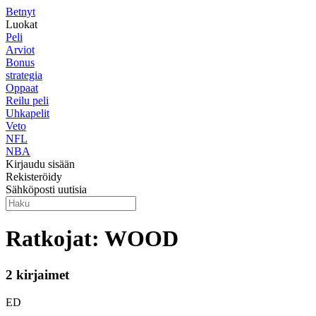
Betnyt
Luokat
Peli
Arviot
Bonus
strategia
Oppaat
Reilu peli
Uhkapelit
Veto
NFL
NBA
Kirjaudu sisään
Rekisteröidy
Sähköposti uutisia
Ratkojat: WOOD
2 kirjaimet
ED