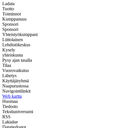
Ladata
Tuotto
Toiminnot
Kumppanuus
Sponsori
Sponsori
Yhteistyökumppani
Liittolainen
Lehdistökeskus
Kysely
yhteiskunta
Pysy ajan tasalla
Tilaa
Vuorovaikutus
Lähetys
Käyttäjäryhmä
Naapurustossa
Navigointilinkit
Web kartta
Huomaa
Tiedosto
Tekstiuniversumi
RSS
Lakialue
Datatiedostot