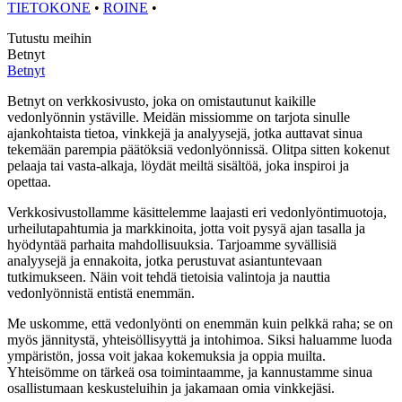
TIETOKONE
•
ROINE
•
Tutustu meihin
Betnyt
Betnyt
Betnyt on verkkosivusto, joka on omistautunut kaikille
vedonlyönnin ystäville. Meidän missiomme on tarjota sinulle
ajankohtaista tietoa, vinkkejä ja analyysejä, jotka auttavat sinua
tekemään parempia päätöksiä vedonlyönnissä. Olitpa sitten kokenut
pelaaja tai vasta-alkaja, löydät meiltä sisältöä, joka inspiroi ja
opettaa.
Verkkosivustollamme käsittelemme laajasti eri vedonlyöntimuotoja,
urheilutapahtumia ja markkinoita, jotta voit pysyä ajan tasalla ja
hyödyntää parhaita mahdollisuuksia. Tarjoamme syvällisiä
analyysejä ja ennakoita, jotka perustuvat asiantuntevaan
tutkimukseen. Näin voit tehdä tietoisia valintoja ja nauttia
vedonlyönnistä entistä enemmän.
Me uskomme, että vedonlyönti on enemmän kuin pelkkä raha; se on
myös jännitystä, yhteisöllisyyttä ja intohimoa. Siksi haluamme luoda
ympäristön, jossa voit jakaa kokemuksia ja oppia muilta.
Yhteisömme on tärkeä osa toimintaamme, ja kannustamme sinua
osallistumaan keskusteluihin ja jakamaan omia vinkkejäsi.