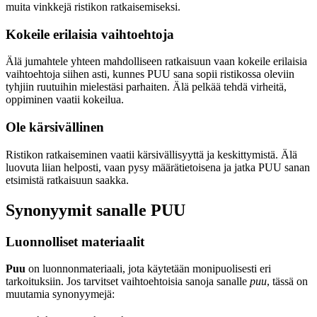
muita vinkkejä ristikon ratkaisemiseksi.
Kokeile erilaisia vaihtoehtoja
Älä jumahtele yhteen mahdolliseen ratkaisuun vaan kokeile erilaisia
vaihtoehtoja siihen asti, kunnes PUU sana sopii ristikossa oleviin
tyhjiin ruutuihin mielestäsi parhaiten. Älä pelkää tehdä virheitä,
oppiminen vaatii kokeilua.
Ole kärsivällinen
Ristikon ratkaiseminen vaatii kärsivällisyyttä ja keskittymistä. Älä
luovuta liian helposti, vaan pysy määrätietoisena ja jatka PUU sanan
etsimistä ratkaisuun saakka.
Synonyymit sanalle PUU
Luonnolliset materiaalit
Puu
on luonnonmateriaali, jota käytetään monipuolisesti eri
tarkoituksiin. Jos tarvitset vaihtoehtoisia sanoja sanalle
puu
, tässä on
muutamia synonyymejä: