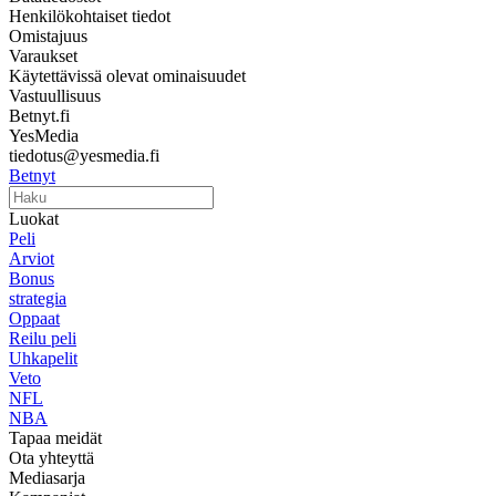
Henkilökohtaiset tiedot
Omistajuus
Varaukset
Käytettävissä olevat ominaisuudet
Vastuullisuus
Betnyt.fi
YesMedia
tiedotus@yesmedia.fi
Betnyt
Luokat
Peli
Arviot
Bonus
strategia
Oppaat
Reilu peli
Uhkapelit
Veto
NFL
NBA
Tapaa meidät
Ota yhteyttä
Mediasarja