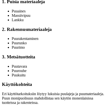
1. Puisia materiaaleja
Puuaines
Massiivipuu
Lankku
2. Rakennusmateriaaleja
Puurakentaminen
Puurunko
Puurimo
3. Metsätuotteita
Puutavara
Puurouhe
Puukuitu
Käyttökohteita
Eri käyttötarkoituksiin löytyy lukuisia puulajeja ja puumateriaaleja.
Puun monipuolisuus mahdollistaa sen käytön monenlaisissa
tuotteissa ja rakenteissa.