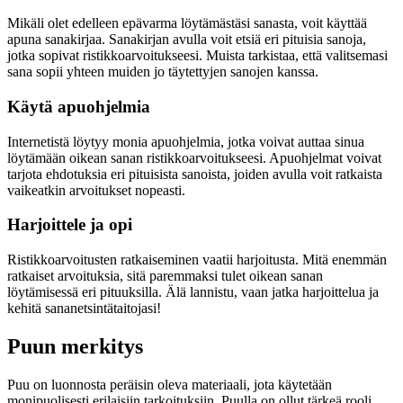
Mikäli olet edelleen epävarma löytämästäsi sanasta, voit käyttää
apuna sanakirjaa. Sanakirjan avulla voit etsiä eri pituisia sanoja,
jotka sopivat ristikkoarvoitukseesi. Muista tarkistaa, että valitsemasi
sana sopii yhteen muiden jo täytettyjen sanojen kanssa.
Käytä apuohjelmia
Internetistä löytyy monia apuohjelmia, jotka voivat auttaa sinua
löytämään oikean sanan ristikkoarvoitukseesi. Apuohjelmat voivat
tarjota ehdotuksia eri pituisista sanoista, joiden avulla voit ratkaista
vaikeatkin arvoitukset nopeasti.
Harjoittele ja opi
Ristikkoarvoitusten ratkaiseminen vaatii harjoitusta. Mitä enemmän
ratkaiset arvoituksia, sitä paremmaksi tulet oikean sanan
löytämisessä eri pituuksilla. Älä lannistu, vaan jatka harjoittelua ja
kehitä sananetsintätaitojasi!
Puun merkitys
Puu on luonnosta peräisin oleva materiaali, jota käytetään
monipuolisesti erilaisiin tarkoituksiin. Puulla on ollut tärkeä rooli