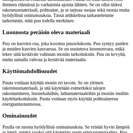
ihmisen elämässä jo varhaisista ajoista lähtien. Se on ollut tärkeä
rakennusmateriaali, polttoaine, ja se tarjoaa suojaa sekä monia muita
hyödyllisiä ominaisuuksia. Tässä artikkelissa tarkastelemme
tarkemmin, mitä puu todella merkitsee.
Luonnosta peräisin oleva materiaali
Puu on kasvien osa, joka koostuu puusolukosta. Puu syntyy puiden
ja muiden kasvien kasvaessa. Se on uusiutuva luonnonvara, mikä
tekee siitä kestävän valinnan moniin tarkoituksiin. Puu on kevyttä,
mutta samalla vahvaa ja kestävää materiaalia.
Käyttömahdollisuudet
Puuta voidaan käyttää monin eri tavoin. Se on yleinen
rakennusmateriaali, ja sitä käytetään esimerkiksi talojen
rakentamiseen, huonekaluihin, lattiamateriaaleihin ja moniin muihin
käyttötarkoituksiin. Puuta voidaan myös käyttää polttoaineena
energiantuotannossa.
Ominaisuudet
Puulla on monia hyödyllisiä ominaisuuksia. Se eristää hyvin lämpöä
ja ääntä, minkä vuoksi sitä käytetään usein eristysmateriaalina. Puu