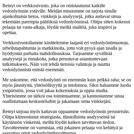
Betnyt on verkkosivusto, joka on omistautunut kaikille
vedonlyönnin ystäville. Meidän missiomme on tarjota sinulle
ajankohtaista tietoa, vinkkejä ja analyysejä, jotka auttavat sinua
tekemään parempia päätöksiä vedonlyönnissä. Olitpa sitten kokenut
pelaaja tai vasta-alkaja, löydät meiltä sisältöä, joka inspiroi ja
opettaa.
Verkkosivustollamme käsittelemme laajasti eri vedonlyöntimuotoja,
urheilutapahtumia ja markkinoita, jotta voit pysyä ajan tasalla ja
hyödyntää parhaita mahdollisuuksia. Tarjoamme syvällisiä
analyysejä ja ennakoita, jotka perustuvat asiantuntevaan
tutkimukseen. Näin voit tehdä tietoisia valintoja ja nauttia
vedonlyönnistä entistä enemmän.
Me uskomme, että vedonlyönti on enemmän kuin pelkkä raha; se on
myös jännitystä, yhteisöllisyyttä ja intohimoa. Siksi haluamme luoda
ympäristön, jossa voit jakaa kokemuksia ja oppia muilta.
Yhteisömme on tärkeä osa toimintaamme, ja kannustamme sinua
osallistumaan keskusteluihin ja jakamaan omia vinkkejäsi.
Betnyt tarjoaa myös kattavan oppaamme vedonlyönnin perusteisiin.
Olitpa kiinnostunut strategiasta, tilastollisista analyyseistä tai
käytännön vinkeistä, meiltä löydät kaiken tarvittavan tiedon.
Tavoitteemme on varmistaa, että jokainen pelaaja voi kehittyä ja
saavuttaa omat vedonlyöntitavoitteensa.