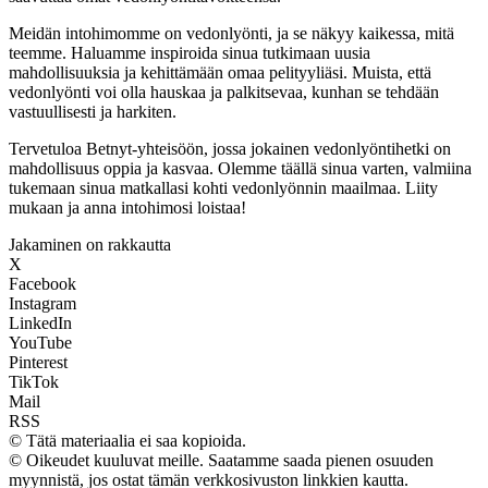
Meidän intohimomme on vedonlyönti, ja se näkyy kaikessa, mitä
teemme. Haluamme inspiroida sinua tutkimaan uusia
mahdollisuuksia ja kehittämään omaa pelityyliäsi. Muista, että
vedonlyönti voi olla hauskaa ja palkitsevaa, kunhan se tehdään
vastuullisesti ja harkiten.
Tervetuloa Betnyt-yhteisöön, jossa jokainen vedonlyöntihetki on
mahdollisuus oppia ja kasvaa. Olemme täällä sinua varten, valmiina
tukemaan sinua matkallasi kohti vedonlyönnin maailmaa. Liity
mukaan ja anna intohimosi loistaa!
Jakaminen on rakkautta
X
Facebook
Instagram
LinkedIn
YouTube
Pinterest
TikTok
Mail
RSS
© Tätä materiaalia ei saa kopioida.
© Oikeudet kuuluvat meille. Saatamme saada pienen osuuden
myynnistä, jos ostat tämän verkkosivuston linkkien kautta.