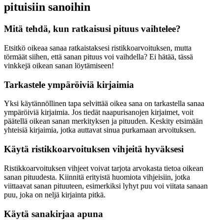
pituisiin sanoihin
Mitä tehdä, kun ratkaisusi pituus vaihtelee?
Etsitkö oikeaa sanaa ratkaistaksesi ristikkoarvoituksen, mutta
törmäät siihen, että sanan pituus voi vaihdella? Ei hätää, tässä
vinkkejä oikean sanan löytämiseen!
Tarkastele ympäröiviä kirjaimia
Yksi käytännöllinen tapa selvittää oikea sana on tarkastella sanaa
ympäröiviä kirjaimia. Jos tiedät naapurisanojen kirjaimet, voit
päätellä oikean sanan merkityksen ja pituuden. Keskity etsimään
yhteisiä kirjaimia, jotka auttavat sinua purkamaan arvoituksen.
Käytä ristikkoarvoituksen vihjeitä hyväksesi
Ristikkoarvoituksen vihjeet voivat tarjota arvokasta tietoa oikean
sanan pituudesta. Kiinnitä erityistä huomiota vihjeisiin, jotka
viittaavat sanan pituuteen, esimerkiksi lyhyt puu voi viitata sanaan
puu, joka on neljä kirjainta pitkä.
Käytä sanakirjaa apuna