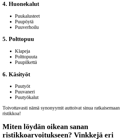
4. Huonekalut
Puukalusteet
Puupöytä
Puuverhoilu
5. Polttopuu
Klapeja
Polttopuuta
Puupilkettä
6. Käsityöt
Puutyöt
Puuvaneri
Puutyökalut
Toivottavasti nämä synonyymit auttoivat sinua ratkaisemaan
ristikkoa!
Miten löydän oikean sanan
ristikkoarvoitukseen? Vinkkejä eri