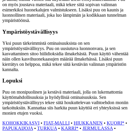
on myös joustava materiaali, mikä tekee siitä sopivan valinnan
esimerkiksi huonekalujen valmistukseen. Lisäksi puu on kaunis ja
luonnollinen materiaali, joka luo lämpimän ja kodikkaan tunnelman
ympäristöönsä.
Ympäristöystävällisyys
Yksi puun tärkeimmistä ominaisuuksista on sen
ympäristöystävällisyys. Puu on uusiutuva luonnonvara, ja sen
kasvattaminen sitoo hiilidioksidia ilmakehästä. Puun käyttö vähentää
näin ollen kasvihuonekaasujen määrää ilmakehässä. Lisäksi puun
kierrätys on helppoa, mikä tekee siitä kestävän valinnan ympäristön
kannalta.
Lopuksi
Puu on monipuolinen ja kestävä materiaali, jolla on lukemattomia
käyttömahdollisuuksia ja hyödyllisiä ominaisuuksia. Sen
ympäristöystävällisyys tekee siitä houkuttelevan vaihtoehdon moniin
tarkoituksiin. Kannattaa siis harkita puun käyttöä eri yhteyksissä sen
monien etujen vuoksi.
KOHOKKIKASVI
•
FIAT-MALLI
•
HIUKKANEN
•
KUORI*
•
PAPUKAIJOJA
•
TURKUA
•
KARRI*
•
JERMULASSA
•