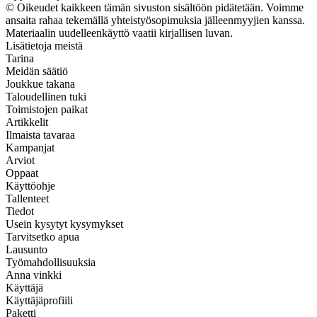
© Oikeudet kaikkeen tämän sivuston sisältöön pidätetään. Voimme
ansaita rahaa tekemällä yhteistyösopimuksia jälleenmyyjien kanssa.
Materiaalin uudelleenkäyttö vaatii kirjallisen luvan.
Lisätietoja meistä
Tarina
Meidän säätiö
Joukkue takana
Taloudellinen tuki
Toimistojen paikat
Artikkelit
Ilmaista tavaraa
Kampanjat
Arviot
Oppaat
Käyttöohje
Tallenteet
Tiedot
Usein kysytyt kysymykset
Tarvitsetko apua
Lausunto
Työmahdollisuuksia
Anna vinkki
Käyttäjä
Käyttäjäprofiili
Paketti