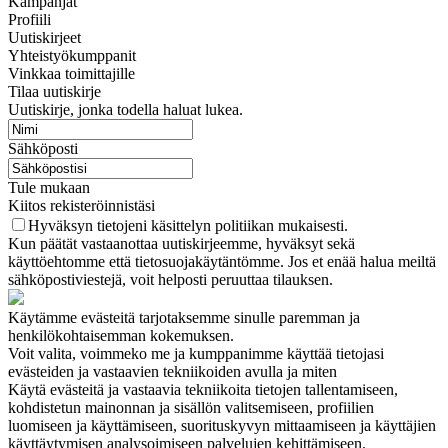
Kampanjat
Profiili
Uutiskirjeet
Yhteistyökumppanit
Vinkkaa toimittajille
Tilaa uutiskirje
Uutiskirje, jonka todella haluat lukea.
Sähköposti
Tule mukaan
Kiitos rekisteröinnistäsi
Hyväksyn tietojeni käsittelyn politiikan mukaisesti.
Kun päätät vastaanottaa uutiskirjeemme, hyväksyt sekä
käyttöehtomme että tietosuojakäytäntömme. Jos et enää halua meiltä
sähköpostiviestejä, voit helposti peruuttaa tilauksen.
Käytämme evästeitä tarjotaksemme sinulle paremman ja
henkilökohtaisemman kokemuksen.
Voit valita, voimmeko me ja kumppanimme käyttää tietojasi
evästeiden ja vastaavien tekniikoiden avulla ja miten
Käytä evästeitä ja vastaavia tekniikoita tietojen tallentamiseen,
kohdistetun mainonnan ja sisällön valitsemiseen, profiilien
luomiseen ja käyttämiseen, suorituskyvyn mittaamiseen ja käyttäjien
käyttäytymisen analysoimiseen palvelujen kehittämiseen.