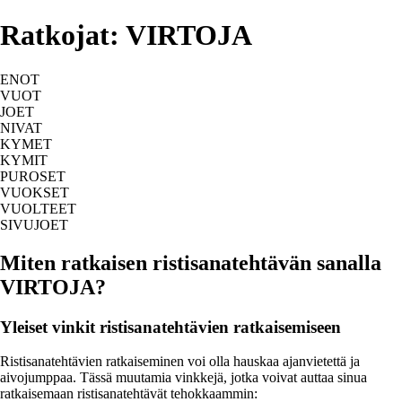
Ratkojat: VIRTOJA
ENOT
VUOT
JOET
NIVAT
KYMET
KYMIT
PUROSET
VUOKSET
VUOLTEET
SIVUJOET
Miten ratkaisen ristisanatehtävän sanalla
VIRTOJA?
Yleiset vinkit ristisanatehtävien ratkaisemiseen
Ristisanatehtävien ratkaiseminen voi olla hauskaa ajanvietettä ja
aivojumppaa. Tässä muutamia vinkkejä, jotka voivat auttaa sinua
ratkaisemaan ristisanatehtävät tehokkaammin: