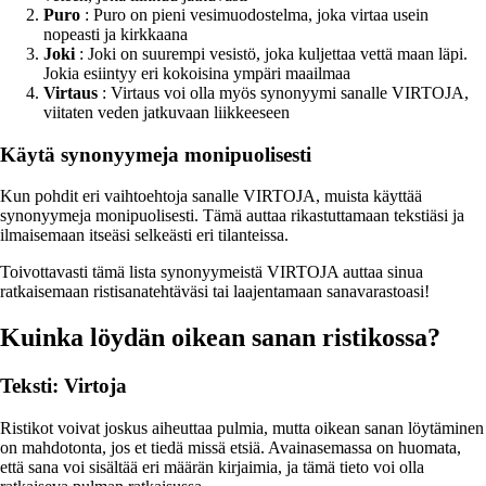
Puro
: Puro on pieni vesimuodostelma, joka virtaa usein
nopeasti ja kirkkaana
Joki
: Joki on suurempi vesistö, joka kuljettaa vettä maan läpi.
Jokia esiintyy eri kokoisina ympäri maailmaa
Virtaus
: Virtaus voi olla myös synonyymi sanalle VIRTOJA,
viitaten veden jatkuvaan liikkeeseen
Käytä synonyymeja monipuolisesti
Kun pohdit eri vaihtoehtoja sanalle VIRTOJA, muista käyttää
synonyymeja monipuolisesti. Tämä auttaa rikastuttamaan tekstiäsi ja
ilmaisemaan itseäsi selkeästi eri tilanteissa.
Toivottavasti tämä lista synonyymeistä VIRTOJA auttaa sinua
ratkaisemaan ristisanatehtäväsi tai laajentamaan sanavarastoasi!
Kuinka löydän oikean sanan ristikossa?
Teksti: Virtoja
Ristikot voivat joskus aiheuttaa pulmia, mutta oikean sanan löytäminen
on mahdotonta, jos et tiedä missä etsiä. Avainasemassa on huomata,
että sana voi sisältää eri määrän kirjaimia, ja tämä tieto voi olla