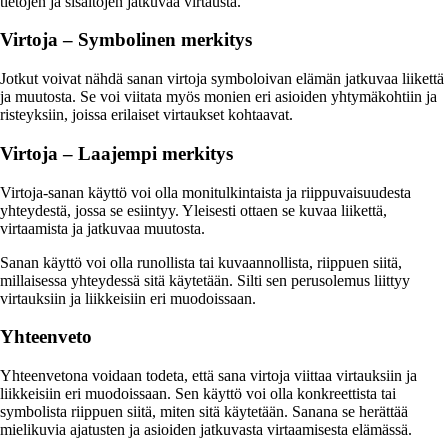
tietojen ja sisältöjen jatkuvaa virtausta.
Virtoja – Symbolinen merkitys
Jotkut voivat nähdä sanan virtoja symboloivan elämän jatkuvaa liikettä
ja muutosta. Se voi viitata myös monien eri asioiden yhtymäkohtiin ja
risteyksiin, joissa erilaiset virtaukset kohtaavat.
Virtoja – Laajempi merkitys
Virtoja-sanan käyttö voi olla monitulkintaista ja riippuvaisuudesta
yhteydestä, jossa se esiintyy. Yleisesti ottaen se kuvaa liikettä,
virtaamista ja jatkuvaa muutosta.
Sanan käyttö voi olla runollista tai kuvaannollista, riippuen siitä,
millaisessa yhteydessä sitä käytetään. Silti sen perusolemus liittyy
virtauksiin ja liikkeisiin eri muodoissaan.
Yhteenveto
Yhteenvetona voidaan todeta, että sana virtoja viittaa virtauksiin ja
liikkeisiin eri muodoissaan. Sen käyttö voi olla konkreettista tai
symbolista riippuen siitä, miten sitä käytetään. Sanana se herättää
mielikuvia ajatusten ja asioiden jatkuvasta virtaamisesta elämässä.