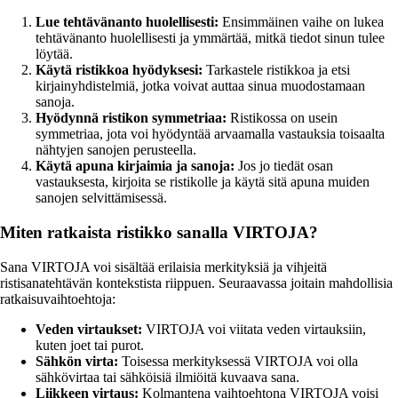
Lue tehtävänanto huolellisesti:
Ensimmäinen vaihe on lukea
tehtävänanto huolellisesti ja ymmärtää, mitkä tiedot sinun tulee
löytää.
Käytä ristikkoa hyödyksesi:
Tarkastele ristikkoa ja etsi
kirjainyhdistelmiä, jotka voivat auttaa sinua muodostamaan
sanoja.
Hyödynnä ristikon symmetriaa:
Ristikossa on usein
symmetriaa, jota voi hyödyntää arvaamalla vastauksia toisaalta
nähtyjen sanojen perusteella.
Käytä apuna kirjaimia ja sanoja:
Jos jo tiedät osan
vastauksesta, kirjoita se ristikolle ja käytä sitä apuna muiden
sanojen selvittämisessä.
Miten ratkaista ristikko sanalla VIRTOJA?
Sana VIRTOJA voi sisältää erilaisia merkityksiä ja vihjeitä
ristisanatehtävän kontekstista riippuen. Seuraavassa joitain mahdollisia
ratkaisuvaihtoehtoja:
Veden virtaukset:
VIRTOJA voi viitata veden virtauksiin,
kuten joet tai purot.
Sähkön virta:
Toisessa merkityksessä VIRTOJA voi olla
sähkövirtaa tai sähköisiä ilmiöitä kuvaava sana.
Liikkeen virtaus:
Kolmantena vaihtoehtona VIRTOJA voisi