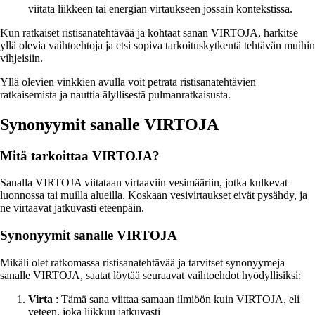
viitata liikkeen tai energian virtaukseen jossain kontekstissa.
Kun ratkaiset ristisanatehtävää ja kohtaat sanan VIRTOJA, harkitse
yllä olevia vaihtoehtoja ja etsi sopiva tarkoituskytkentä tehtävän muihin
vihjeisiin.
Yllä olevien vinkkien avulla voit petrata ristisanatehtävien
ratkaisemista ja nauttia älyllisestä pulmanratkaisusta.
Synonyymit sanalle VIRTOJA
Mitä tarkoittaa VIRTOJA?
Sanalla VIRTOJA viitataan virtaaviin vesimääriin, jotka kulkevat
luonnossa tai muilla alueilla. Koskaan vesivirtaukset eivät pysähdy, ja
ne virtaavat jatkuvasti eteenpäin.
Synonyymit sanalle VIRTOJA
Mikäli olet ratkomassa ristisanatehtävää ja tarvitset synonyymeja
sanalle VIRTOJA, saatat löytää seuraavat vaihtoehdot hyödyllisiksi:
Virta
: Tämä sana viittaa samaan ilmiöön kuin VIRTOJA, eli
veteen, joka liikkuu jatkuvasti