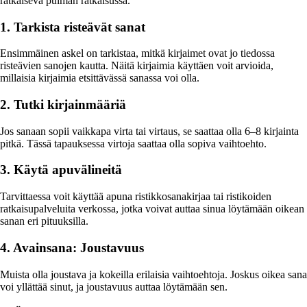
ratkaiseva pulman ratkaisussa.
1. Tarkista risteävät sanat
Ensimmäinen askel on tarkistaa, mitkä kirjaimet ovat jo tiedossa
risteävien sanojen kautta. Näitä kirjaimia käyttäen voit arvioida,
millaisia kirjaimia etsittävässä sanassa voi olla.
2. Tutki kirjainmääriä
Jos sanaan sopii vaikkapa virta tai virtaus, se saattaa olla 6–8 kirjainta
pitkä. Tässä tapauksessa virtoja saattaa olla sopiva vaihtoehto.
3. Käytä apuvälineitä
Tarvittaessa voit käyttää apuna ristikkosanakirjaa tai ristikoiden
ratkaisupalveluita verkossa, jotka voivat auttaa sinua löytämään oikean
sanan eri pituuksilla.
4. Avainsana: Joustavuus
Muista olla joustava ja kokeilla erilaisia vaihtoehtoja. Joskus oikea sana
voi yllättää sinut, ja joustavuus auttaa löytämään sen.