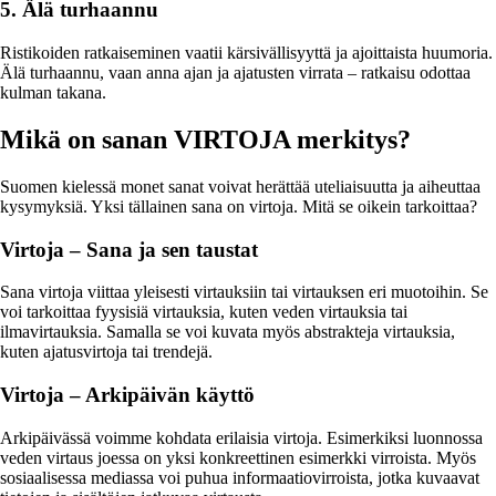
5. Älä turhaannu
Ristikoiden ratkaiseminen vaatii kärsivällisyyttä ja ajoittaista huumoria.
Älä turhaannu, vaan anna ajan ja ajatusten virrata – ratkaisu odottaa
kulman takana.
Mikä on sanan VIRTOJA merkitys?
Suomen kielessä monet sanat voivat herättää uteliaisuutta ja aiheuttaa
kysymyksiä. Yksi tällainen sana on virtoja. Mitä se oikein tarkoittaa?
Virtoja – Sana ja sen taustat
Sana virtoja viittaa yleisesti virtauksiin tai virtauksen eri muotoihin. Se
voi tarkoittaa fyysisiä virtauksia, kuten veden virtauksia tai
ilmavirtauksia. Samalla se voi kuvata myös abstrakteja virtauksia,
kuten ajatusvirtoja tai trendejä.
Virtoja – Arkipäivän käyttö
Arkipäivässä voimme kohdata erilaisia virtoja. Esimerkiksi luonnossa
veden virtaus joessa on yksi konkreettinen esimerkki virroista. Myös
sosiaalisessa mediassa voi puhua informaatiovirroista, jotka kuvaavat