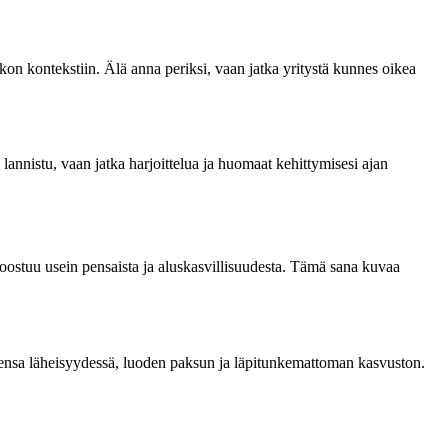
stikon kontekstiin. Älä anna periksi, vaan jatka yritystä kunnes oikea
 lannistu, vaan jatka harjoittelua ja huomaat kehittymisesi ajan
koostuu usein pensaista ja aluskasvillisuudesta. Tämä sana kuvaa
stensa läheisyydessä, luoden paksun ja läpitunkemattoman kasvuston.