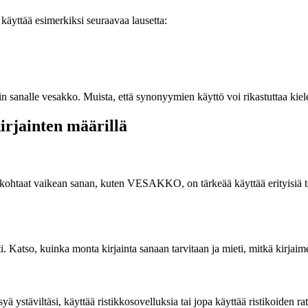
 käyttää esimerkiksi seuraavaa lausetta:
n sanalle vesakko. Muista, että synonyymien käyttö voi rikastuttaa kie
irjainten määrillä
un kohtaat vaikean sanan, kuten VESAKKO, on tärkeää käyttää erityisiä t
ti. Katso, kuinka monta kirjainta sanaan tarvitaan ja mieti, mitkä kirjai
yä ystäviltäsi, käyttää ristikkosovelluksia tai jopa käyttää ristikoiden r