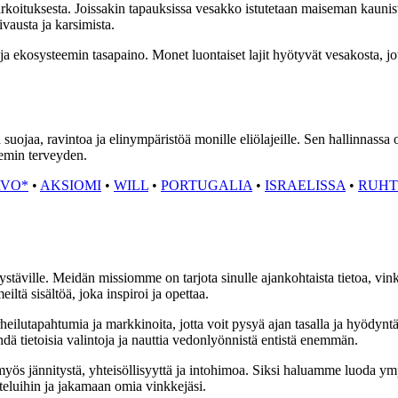
 tarkoituksesta. Joissakin tapauksissa vesakko istutetaan maiseman kauni
aivausta ja karsimista.
ekosysteemin tasapaino. Monet luontaiset lajit hyötyvät vesakosta, joten
ojaa, ravintoa ja elinympäristöä monille eliölajeille. Sen hallinnassa o
eemin terveyden.
RVO*
•
AKSIOMI
•
WILL
•
PORTUGALIA
•
ISRAELISSA
•
RUHT
stäville. Meidän missiomme on tarjota sinulle ajankohtaista tietoa, vin
iltä sisältöä, joka inspiroi ja opettaa.
eilutapahtumia ja markkinoita, jotta voit pysyä ajan tasalla ja hyödynt
dä tietoisia valintoja ja nauttia vedonlyönnistä entistä enemmän.
s jännitystä, yhteisöllisyyttä ja intohimoa. Siksi haluamme luoda ymp
eluihin ja jakamaan omia vinkkejäsi.