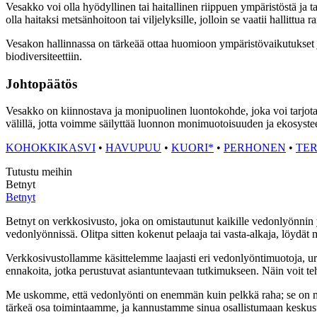
Vesakko voi olla hyödyllinen tai haitallinen riippuen ympäristöstä ja
olla haitaksi metsänhoitoon tai viljelyksille, jolloin se vaatii hallittua r
Vesakon hallinnassa on tärkeää ottaa huomioon ympäristövaikutukset ja 
biodiversiteettiin.
Johtopäätös
Vesakko on kiinnostava ja monipuolinen luontokohde, joka voi tarjota su
välillä, jotta voimme säilyttää luonnon monimuotoisuuden ja ekosyst
KOHOKKIKASVI
•
HAVUPUU
•
KUORI*
•
PERHONEN
•
TE
Tutustu meihin
Betnyt
Betnyt
Betnyt on verkkosivusto, joka on omistautunut kaikille vedonlyönnin y
vedonlyönnissä. Olitpa sitten kokenut pelaaja tai vasta-alkaja, löydät me
Verkkosivustollamme käsittelemme laajasti eri vedonlyöntimuotoja, urh
ennakoita, jotka perustuvat asiantuntevaan tutkimukseen. Näin voit teh
Me uskomme, että vedonlyönti on enemmän kuin pelkkä raha; se on myö
tärkeä osa toimintaamme, ja kannustamme sinua osallistumaan keskust