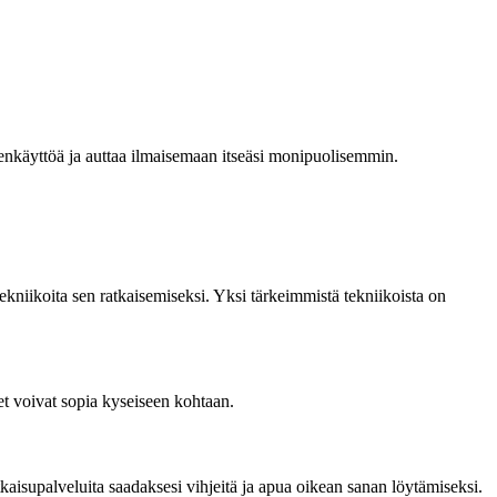
lenkäyttöä ja auttaa ilmaisemaan itseäsi monipuolisemmin.
ekniikoita sen ratkaisemiseksi. Yksi tärkeimmistä tekniikoista on
met voivat sopia kyseiseen kohtaan.
atkaisupalveluita saadaksesi vihjeitä ja apua oikean sanan löytämiseksi.