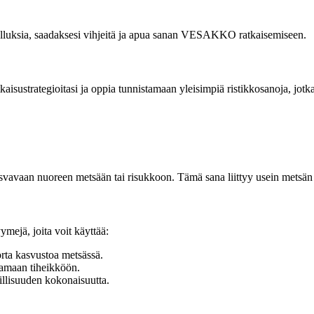
sovelluksia, saadaksesi vihjeitä ja apua sanan VESAKKO ratkaisemiseen.
sustrategioitasi ja oppia tunnistamaan yleisimpiä ristikkosanoja, jotka
kasvavaan nuoreen metsään tai risukkoon. Tämä sana liittyy usein mets
ymejä, joita voit käyttää:
rta kasvustoa metsässä.
tamaan tiheikköön.
illisuuden kokonaisuutta.