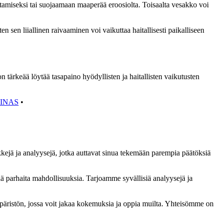
stamiseksi tai suojaamaan maaperää eroosiolta. Toisaalta vesakko voi
 sen liiallinen raivaaminen voi vaikuttaa haitallisesti paikalliseen
n tärkeää löytää tasapaino hyödyllisten ja haitallisten vaikutusten
INAS
•
kkejä ja analyysejä, jotka auttavat sinua tekemään parempia päätöksiä
ää parhaita mahdollisuuksia. Tarjoamme syvällisiä analyysejä ja
äristön, jossa voit jakaa kokemuksia ja oppia muilta. Yhteisömme on