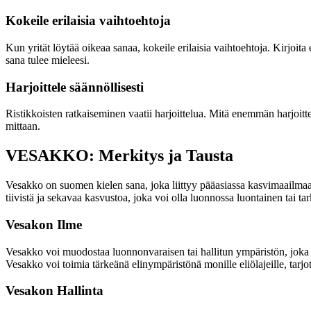
Kokeile erilaisia vaihtoehtoja
Kun yrität löytää oikeaa sanaa, kokeile erilaisia vaihtoehtoja. Kirjoita 
sana tulee mieleesi.
Harjoittele säännöllisesti
Ristikkoisten ratkaiseminen vaatii harjoittelua. Mitä enemmän harjoittel
mittaan.
VESAKKO: Merkitys ja Tausta
Vesakko on suomen kielen sana, joka liittyy pääasiassa kasvimaailmaan
tiivistä ja sekavaa kasvustoa, joka voi olla luonnossa luontainen tai tark
Vesakon Ilme
Vesakko voi muodostaa luonnonvaraisen tai hallitun ympäristön, joka 
Vesakko voi toimia tärkeänä elinympäristönä monille eliölajeille, tarjot
Vesakon Hallinta