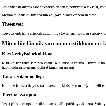
Jos haluat sisällyttää sanan vesakko tai sen synonyymejä tekstiisi, voit
Metsän reunalla oli tiheä
vesakko
, joka hidasti etenemistämme.
Yhteenveto
Toivottavasti tämä artikkeli auttoi sinua löytämään sopivan synonyymi
Miten löydän oikean sanan ristikkoon eri k
Käytä erityistä tekniikkaa
Ristikkoisten ratkaiseminen vaatii usein taitoa ja kärsivällisyyttä. K
huomioida sanojen mahdolliset kirjainten määrät
Tutki ristikon malleja
Kun olet jumissa tietyn sanan kanssa, tutki ristikon malleja huolellises
Tarvittaessa apua
Jos et pääse eteenpäin ristikon kanssa, älä epäröi pyytää apua. Voit kys