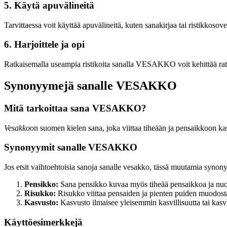
5. Käytä apuvälineitä
Tarvittaessa voit käyttää apuvälineitä, kuten sanakirjaa tai ristikko
6. Harjoittele ja opi
Ratkaisemalla useampia ristikoita sanalla VESAKKO voit kehittää ratkai
Synonyymejä sanalle VESAKKO
Mitä tarkoittaa sana VESAKKO?
Vesakko
on suomen kielen sana, joka viittaa tiheään ja pensaikkoon 
Synonyymit sanalle VESAKKO
Jos etsit vaihtoehtoisia sanoja sanalle vesakko, tässä muutamia synony
Pensikko:
Sana pensikko kuvaa myös tiheää pensaikkoa ja nuo
Risukko:
Risukko viittaa pensaiden ja pienten puiden muodos
Kasvusto:
Kasvusto ilmaisee yleisemmin kasvillisuutta tai kasv
Käyttöesimerkkejä