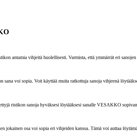
KKO
stikon antamia vihjeitä huolellisesti. Varmista, että ymmärrät eri sanoj
n sana voi sopia. Voit käyttää muita ratkottuja sanoja vihjeenä löyt
täytettyjä ristikon sanoja hyväksesi löytääksesi sanalle VESAKKO sopiva
n jokainen osa voi sopia eri vihjeiden kanssa. Tämä voi auttaa löytämää