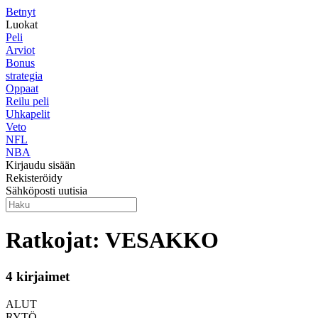
Betnyt
Luokat
Peli
Arviot
Bonus
strategia
Oppaat
Reilu peli
Uhkapelit
Veto
NFL
NBA
Kirjaudu sisään
Rekisteröidy
Sähköposti uutisia
Ratkojat: VESAKKO
4 kirjaimet
ALUT
RYTÖ