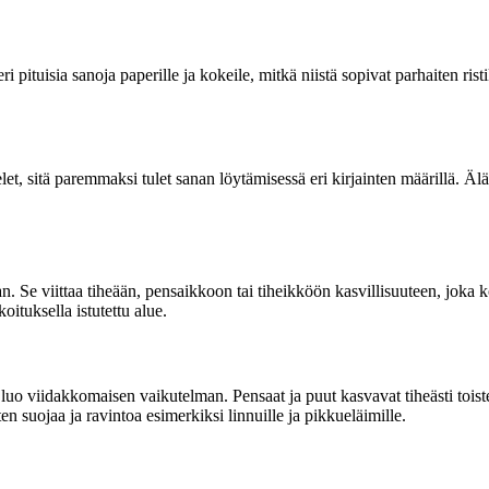
eri pituisia sanoja paperille ja kokeile, mitkä niistä sopivat parhaiten ri
et, sitä paremmaksi tulet sanan löytämisessä eri kirjainten määrillä. Älä
. Se viittaa tiheään, pensaikkoon tai tiheikköön kasvillisuuteen, joka 
oituksella istutettu alue.
luo viidakkomaisen vaikutelman. Pensaat ja puut kasvavat tiheästi toi
en suojaa ja ravintoa esimerkiksi linnuille ja pikkueläimille.