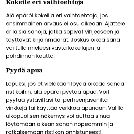
Kokeile eri vaihtoehtoja
Älä epäröi kokeilla eri vaihtoehtoja, jos
ensimmäinen arvaus ei osu oikeaan. Ajattele
erilaisia sanoja, jotka sopivat vihjeeseen ja
täyttävät kirjainmäärät. Joskus oikea sana
voi tulla mieleesi vasta kokeilujen ja
pohdinnan kautta.
Pyydä apua
Lopuksi, jos et vieläkään löydä oikeaa sanaa
ristikoihin, älä epäröi pyytää apua. Voit
pyytää ystäviltäsi tai perheenjäseniltä
vinkkejä tai käyttää verkkoa apunaan. Välillä
ulkopuolisen näkemys voi auttaa sinua
löytämään oikean sanan nopeammin ja
ratkaisemaan ristikon onnistuneesti.