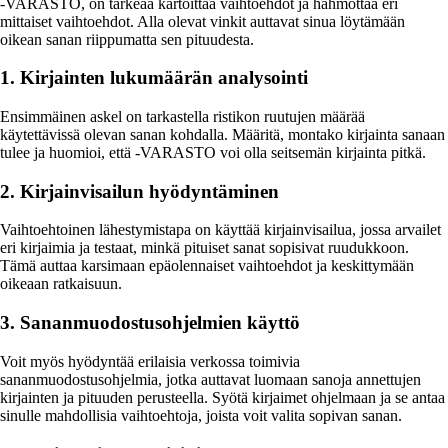
-VARASTO, on tärkeää kartoittaa vaihtoehdot ja hahmottaa eri
mittaiset vaihtoehdot. Alla olevat vinkit auttavat sinua löytämään
oikean sanan riippumatta sen pituudesta.
1. Kirjainten lukumäärän analysointi
Ensimmäinen askel on tarkastella ristikon ruutujen määrää
käytettävissä olevan sanan kohdalla. Määritä, montako kirjainta sanaan
tulee ja huomioi, että -VARASTO voi olla seitsemän kirjainta pitkä.
2. Kirjainvisailun hyödyntäminen
Vaihtoehtoinen lähestymistapa on käyttää kirjainvisailua, jossa arvailet
eri kirjaimia ja testaat, minkä pituiset sanat sopisivat ruudukkoon.
Tämä auttaa karsimaan epäolennaiset vaihtoehdot ja keskittymään
oikeaan ratkaisuun.
3. Sananmuodostusohjelmien käyttö
Voit myös hyödyntää erilaisia verkossa toimivia
sananmuodostusohjelmia, jotka auttavat luomaan sanoja annettujen
kirjainten ja pituuden perusteella. Syötä kirjaimet ohjelmaan ja se antaa
sinulle mahdollisia vaihtoehtoja, joista voit valita sopivan sanan.