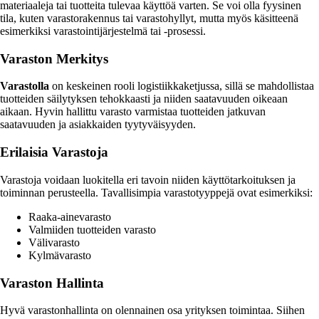
materiaaleja tai tuotteita tulevaa käyttöä varten. Se voi olla fyysinen
tila, kuten varastorakennus tai varastohyllyt, mutta myös käsitteenä
esimerkiksi varastointijärjestelmä tai -prosessi.
Varaston Merkitys
Varastolla
on keskeinen rooli logistiikkaketjussa, sillä se mahdollistaa
tuotteiden säilytyksen tehokkaasti ja niiden saatavuuden oikeaan
aikaan. Hyvin hallittu varasto varmistaa tuotteiden jatkuvan
saatavuuden ja asiakkaiden tyytyväisyyden.
Erilaisia Varastoja
Varastoja voidaan luokitella eri tavoin niiden käyttötarkoituksen ja
toiminnan perusteella. Tavallisimpia varastotyyppejä ovat esimerkiksi:
Raaka-ainevarasto
Valmiiden tuotteiden varasto
Välivarasto
Kylmävarasto
Varaston Hallinta
Hyvä varastonhallinta on olennainen osa yrityksen toimintaa. Siihen