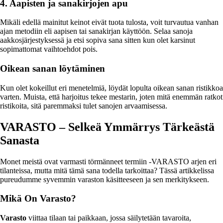
4. Aapisten ja sanakirjojen apu
Mikäli edellä mainitut keinot eivät tuota tulosta, voit turvautua vanhan
ajan metodiin eli aapisen tai sanakirjan käyttöön. Selaa sanoja
aakkosjärjestyksessä ja etsi sopiva sana sitten kun olet karsinut
sopimattomat vaihtoehdot pois.
Oikean sanan löytäminen
Kun olet kokeillut eri menetelmiä, löydät lopulta oikean sanan ristikkoa
varten. Muista, että harjoitus tekee mestarin, joten mitä enemmän ratkot
ristikoita, sitä paremmaksi tulet sanojen arvaamisessa.
VARASTO – Selkeä Ymmärrys Tärkeästä
Sanasta
Monet meistä ovat varmasti törmänneet termiin -VARASTO arjen eri
tilanteissa, mutta mitä tämä sana todella tarkoittaa? Tässä artikkelissa
pureudumme syvemmin varaston käsitteeseen ja sen merkitykseen.
Mikä On Varasto?
Varasto
viittaa tilaan tai paikkaan, jossa säilytetään tavaroita,