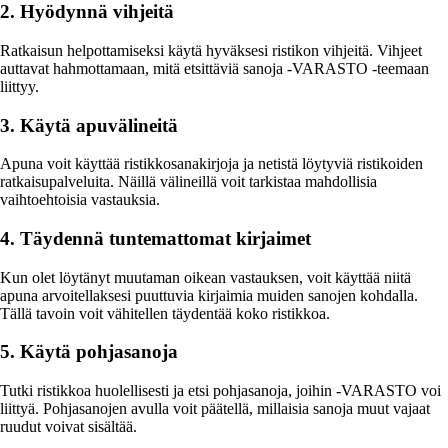
2. Hyödynnä vihjeitä
Ratkaisun helpottamiseksi käytä hyväksesi ristikon vihjeitä. Vihjeet
auttavat hahmottamaan, mitä etsittäviä sanoja -VARASTO -teemaan
liittyy.
3. Käytä apuvälineitä
Apuna voit käyttää ristikkosanakirjoja ja netistä löytyviä ristikoiden
ratkaisupalveluita. Näillä välineillä voit tarkistaa mahdollisia
vaihtoehtoisia vastauksia.
4. Täydennä tuntemattomat kirjaimet
Kun olet löytänyt muutaman oikean vastauksen, voit käyttää niitä
apuna arvoitellaksesi puuttuvia kirjaimia muiden sanojen kohdalla.
Tällä tavoin voit vähitellen täydentää koko ristikkoa.
5. Käytä pohjasanoja
Tutki ristikkoa huolellisesti ja etsi pohjasanoja, joihin -VARASTO voi
liittyä. Pohjasanojen avulla voit päätellä, millaisia sanoja muut vajaat
ruudut voivat sisältää.