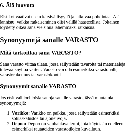
6. Älä luovuta
Ristikot vaativat usein kärsivällisyyttä ja jatkuvaa pohdintaa. Älä
lannistu, vaikka ratkaiseminen olisi välillä haasteellista. Jokainen
löydetty oikea sana vie sinua lähemmäksi ratkaisua.
Synonyymejä sanalle VARASTO
Mitä tarkoittaa sana VARASTO?
Sana varasto viittaa tilaan, jossa säilytetään tavaroita tai materiaaleja
tulevaa käyttöä varten. Varasto voi olla esimerkiksi varastohalli,
varastorakennus tai varastokontti.
Synonyymit sanalle VARASTO
Jos etsit vaihtoehtoisia sanoja sanalle varasto, tässä muutamia
synonyymejä:
Varikko:
Varikko on paikka, jossa säilytetään esimerkiksi
sotilaskalustoa tai ajoneuvoja.
Depoo:
Depoo on vanhahtava termi, jota käytetään edelleen
esimerkiksi rautateiden varastotilojen kuvailuun.