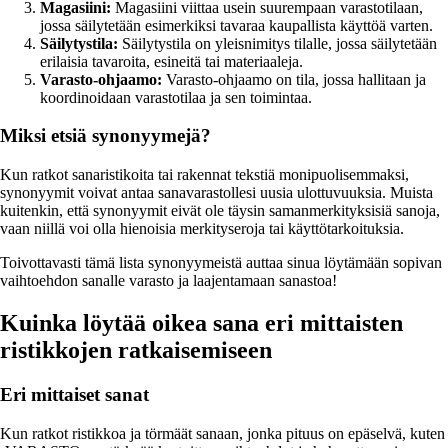
Magasiini:
Magasiini viittaa usein suurempaan varastotilaan,
jossa säilytetään esimerkiksi tavaraa kaupallista käyttöä varten.
Säilytystila:
Säilytystila on yleisnimitys tilalle, jossa säilytetään
erilaisia tavaroita, esineitä tai materiaaleja.
Varasto-ohjaamo:
Varasto-ohjaamo on tila, jossa hallitaan ja
koordinoidaan varastotilaa ja sen toimintaa.
Miksi etsiä synonyymejä?
Kun ratkot sanaristikoita tai rakennat tekstiä monipuolisemmaksi,
synonyymit voivat antaa sanavarastollesi uusia ulottuvuuksia. Muista
kuitenkin, että synonyymit eivät ole täysin samanmerkityksisiä sanoja,
vaan niillä voi olla hienoisia merkityseroja tai käyttötarkoituksia.
Toivottavasti tämä lista synonyymeistä auttaa sinua löytämään sopivan
vaihtoehdon sanalle varasto ja laajentamaan sanastoa!
Kuinka löytää oikea sana eri mittaisten
ristikkojen ratkaisemiseen
Eri mittaiset sanat
Kun ratkot ristikkoa ja törmäät sanaan, jonka pituus on epäselvä, kuten