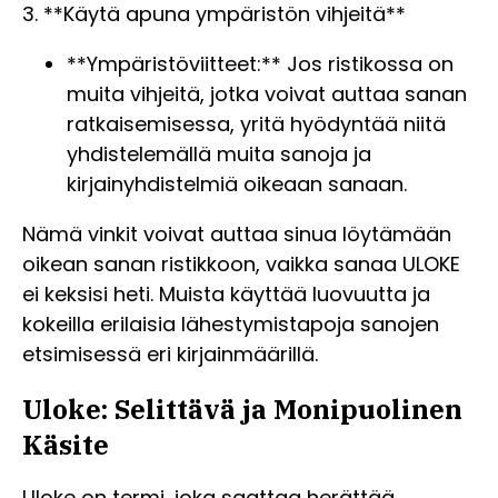
3. **Käytä apuna ympäristön vihjeitä**
**Ympäristöviitteet:** Jos ristikossa on
muita vihjeitä, jotka voivat auttaa sanan
ratkaisemisessa, yritä hyödyntää niitä
yhdistelemällä muita sanoja ja
kirjainyhdistelmiä oikeaan sanaan.
Nämä vinkit voivat auttaa sinua löytämään
oikean sanan ristikkoon, vaikka sanaa ULOKE
ei keksisi heti. Muista käyttää luovuutta ja
kokeilla erilaisia lähestymistapoja sanojen
etsimisessä eri kirjainmäärillä.
Uloke: Selittävä ja Monipuolinen
Käsite
Uloke on termi, joka saattaa herättää