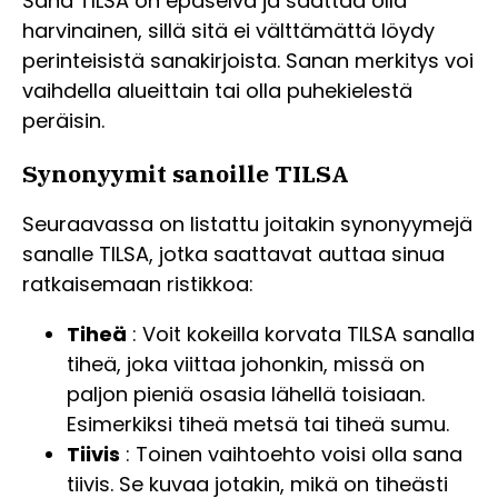
Sana TILSA on epäselvä ja saattaa olla
harvinainen, sillä sitä ei välttämättä löydy
perinteisistä sanakirjoista. Sanan merkitys voi
vaihdella alueittain tai olla puhekielestä
peräisin.
Synonyymit sanoille TILSA
Seuraavassa on listattu joitakin synonyymejä
sanalle TILSA, jotka saattavat auttaa sinua
ratkaisemaan ristikkoa:
Tiheä
: Voit kokeilla korvata TILSA sanalla
tiheä, joka viittaa johonkin, missä on
paljon pieniä osasia lähellä toisiaan.
Esimerkiksi tiheä metsä tai tiheä sumu.
Tiivis
: Toinen vaihtoehto voisi olla sana
tiivis. Se kuvaa jotakin, mikä on tiheästi