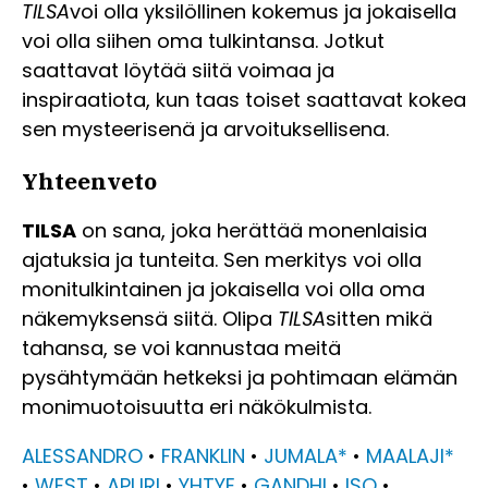
TILSA
voi olla yksilöllinen kokemus ja jokaisella
voi olla siihen oma tulkintansa. Jotkut
saattavat löytää siitä voimaa ja
inspiraatiota, kun taas toiset saattavat kokea
sen mysteerisenä ja arvoituksellisena.
Yhteenveto
TILSA
on sana, joka herättää monenlaisia
ajatuksia ja tunteita. Sen merkitys voi olla
monitulkintainen ja jokaisella voi olla oma
näkemyksensä siitä. Olipa
TILSA
sitten mikä
tahansa, se voi kannustaa meitä
pysähtymään hetkeksi ja pohtimaan elämän
monimuotoisuutta eri näkökulmista.
ALESSANDRO
•
FRANKLIN
•
JUMALA*
•
MAALAJI*
•
WEST
•
APURI
•
YHTYE
•
GANDHI
•
ISO
•