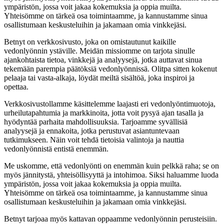
ympäristön, jossa voit jakaa kokemuksia ja oppia muilta.
Yhteisömme on tärkeä osa toimintaamme, ja kannustamme sinua
osallistumaan keskusteluihin ja jakamaan omia vinkkejäsi.
Betnyt on verkkosivusto, joka on omistautunut kaikille
vedonlyönnin ystäville. Meidän missiomme on tarjota sinulle
ajankohtaista tietoa, vinkkejä ja analyysejä, jotka auttavat sinua
tekemään parempia päätöksiä vedonlyönnissä. Olitpa sitten kokenut
pelaaja tai vasta-alkaja, löydät meiltä sisältöä, joka inspiroi ja
opettaa.
Verkkosivustollamme käsittelemme laajasti eri vedonlyöntimuotoja,
urheilutapahtumia ja markkinoita, jotta voit pysyä ajan tasalla ja
hyödyntää parhaita mahdollisuuksia. Tarjoamme syvällisiä
analyysejä ja ennakoita, jotka perustuvat asiantuntevaan
tutkimukseen. Näin voit tehdä tietoisia valintoja ja nauttia
vedonlyönnistä entistä enemmän.
Me uskomme, että vedonlyönti on enemmän kuin pelkkä raha; se on
myös jännitystä, yhteisöllisyyttä ja intohimoa. Siksi haluamme luoda
ympäristön, jossa voit jakaa kokemuksia ja oppia muilta.
Yhteisömme on tärkeä osa toimintaamme, ja kannustamme sinua
osallistumaan keskusteluihin ja jakamaan omia vinkkejäsi.
Betnyt tarjoaa myös kattavan oppaamme vedonlyönnin perusteisiin.