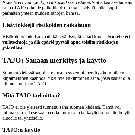
Kokeile eri vaihtoehtoja ratkaistaksesi ristikon.
Voit alkaa asettamaan
sanaa TAJO oikeille paikoille ristikossa ja selvitä, mikä sopii
parhaiten yhteen muiden sanojen kanssa.
Lisävinkkejä ristikoiden ratkaisuun
Ristikoiden ratkaisu vaatii kärsivällisyyttä ja tarkkuutta.
Kokeile eri
vaihtoehtoja ja älä epäröi pyytää apua toisilta ristikkojen
ystäviltäsi.
TAJO: Sanaan merkitys ja käyttö
Suomen kielessä sanoilla on usein syvempi merkitys kuin niiden
kirjaimellinen käännös. Yksi mielenkiintoinen sana, josta saatat olla
kiinnostunut, on TAJO.
Mitä TAJO tarkoittaa?
TAJO ei ole yleisesti tunnettu sana suomen kielessä. Tämä voi
johtua siitä, että se saattaa olla murresana tai käyttö on rajattu tietylle
alueelle tai yhteisölle.
TAJO:n käyttö