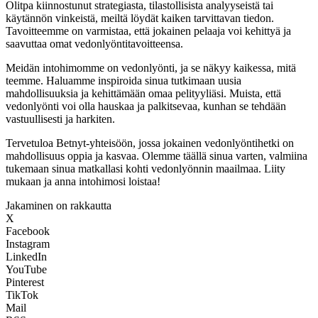
Olitpa kiinnostunut strategiasta, tilastollisista analyyseistä tai
käytännön vinkeistä, meiltä löydät kaiken tarvittavan tiedon.
Tavoitteemme on varmistaa, että jokainen pelaaja voi kehittyä ja
saavuttaa omat vedonlyöntitavoitteensa.
Meidän intohimomme on vedonlyönti, ja se näkyy kaikessa, mitä
teemme. Haluamme inspiroida sinua tutkimaan uusia
mahdollisuuksia ja kehittämään omaa pelityyliäsi. Muista, että
vedonlyönti voi olla hauskaa ja palkitsevaa, kunhan se tehdään
vastuullisesti ja harkiten.
Tervetuloa Betnyt-yhteisöön, jossa jokainen vedonlyöntihetki on
mahdollisuus oppia ja kasvaa. Olemme täällä sinua varten, valmiina
tukemaan sinua matkallasi kohti vedonlyönnin maailmaa. Liity
mukaan ja anna intohimosi loistaa!
Jakaminen on rakkautta
X
Facebook
Instagram
LinkedIn
YouTube
Pinterest
TikTok
Mail