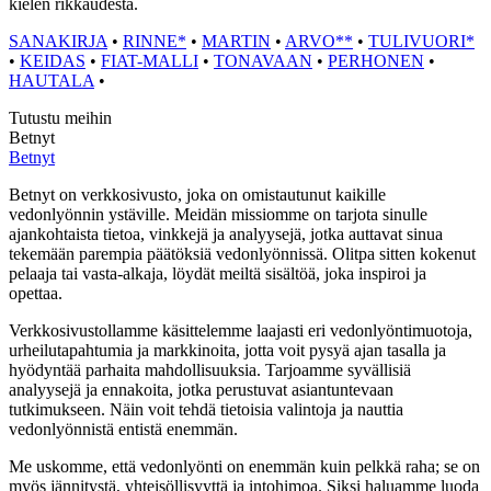
kielen rikkaudesta.
SANAKIRJA
•
RINNE*
•
MARTIN
•
ARVO**
•
TULIVUORI*
•
KEIDAS
•
FIAT-MALLI
•
TONAVAAN
•
PERHONEN
•
HAUTALA
•
Tutustu meihin
Betnyt
Betnyt
Betnyt on verkkosivusto, joka on omistautunut kaikille
vedonlyönnin ystäville. Meidän missiomme on tarjota sinulle
ajankohtaista tietoa, vinkkejä ja analyysejä, jotka auttavat sinua
tekemään parempia päätöksiä vedonlyönnissä. Olitpa sitten kokenut
pelaaja tai vasta-alkaja, löydät meiltä sisältöä, joka inspiroi ja
opettaa.
Verkkosivustollamme käsittelemme laajasti eri vedonlyöntimuotoja,
urheilutapahtumia ja markkinoita, jotta voit pysyä ajan tasalla ja
hyödyntää parhaita mahdollisuuksia. Tarjoamme syvällisiä
analyysejä ja ennakoita, jotka perustuvat asiantuntevaan
tutkimukseen. Näin voit tehdä tietoisia valintoja ja nauttia
vedonlyönnistä entistä enemmän.
Me uskomme, että vedonlyönti on enemmän kuin pelkkä raha; se on
myös jännitystä, yhteisöllisyyttä ja intohimoa. Siksi haluamme luoda