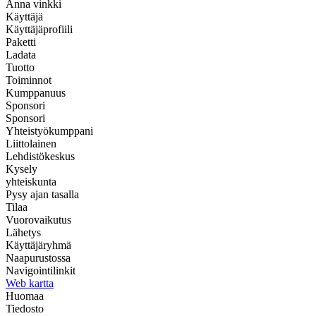
Anna vinkki
Käyttäjä
Käyttäjäprofiili
Paketti
Ladata
Tuotto
Toiminnot
Kumppanuus
Sponsori
Sponsori
Yhteistyökumppani
Liittolainen
Lehdistökeskus
Kysely
yhteiskunta
Pysy ajan tasalla
Tilaa
Vuorovaikutus
Lähetys
Käyttäjäryhmä
Naapurustossa
Navigointilinkit
Web kartta
Huomaa
Tiedosto