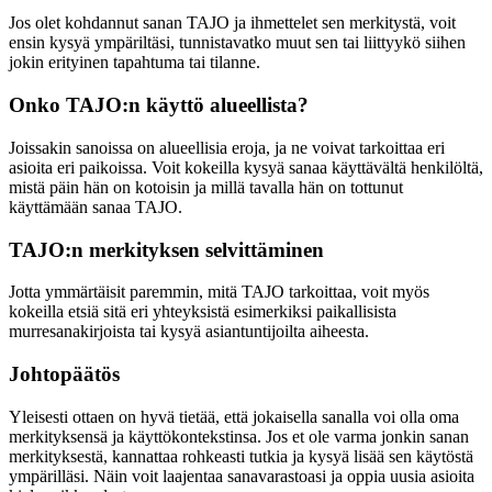
Jos olet kohdannut sanan TAJO ja ihmettelet sen merkitystä, voit
ensin kysyä ympäriltäsi, tunnistavatko muut sen tai liittyykö siihen
jokin erityinen tapahtuma tai tilanne.
Onko TAJO:n käyttö alueellista?
Joissakin sanoissa on alueellisia eroja, ja ne voivat tarkoittaa eri
asioita eri paikoissa. Voit kokeilla kysyä sanaa käyttävältä henkilöltä,
mistä päin hän on kotoisin ja millä tavalla hän on tottunut
käyttämään sanaa TAJO.
TAJO:n merkityksen selvittäminen
Jotta ymmärtäisit paremmin, mitä TAJO tarkoittaa, voit myös
kokeilla etsiä sitä eri yhteyksistä esimerkiksi paikallisista
murresanakirjoista tai kysyä asiantuntijoilta aiheesta.
Johtopäätös
Yleisesti ottaen on hyvä tietää, että jokaisella sanalla voi olla oma
merkityksensä ja käyttökontekstinsa. Jos et ole varma jonkin sanan
merkityksestä, kannattaa rohkeasti tutkia ja kysyä lisää sen käytöstä
ympärilläsi. Näin voit laajentaa sanavarastoasi ja oppia uusia asioita