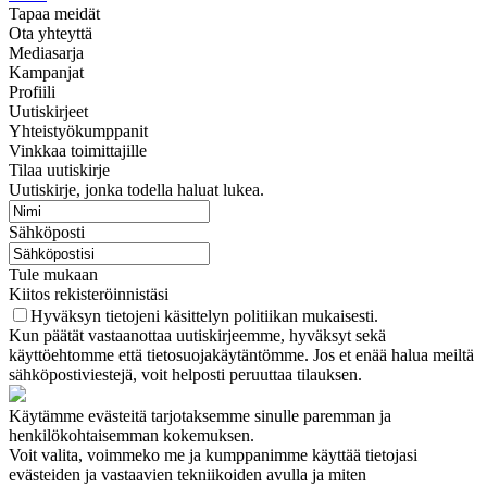
Tapaa meidät
Ota yhteyttä
Mediasarja
Kampanjat
Profiili
Uutiskirjeet
Yhteistyökumppanit
Vinkkaa toimittajille
Tilaa uutiskirje
Uutiskirje, jonka todella haluat lukea.
Sähköposti
Tule mukaan
Kiitos rekisteröinnistäsi
Hyväksyn tietojeni käsittelyn politiikan mukaisesti.
Kun päätät vastaanottaa uutiskirjeemme, hyväksyt sekä
käyttöehtomme että tietosuojakäytäntömme. Jos et enää halua meiltä
sähköpostiviestejä, voit helposti peruuttaa tilauksen.
Käytämme evästeitä tarjotaksemme sinulle paremman ja
henkilökohtaisemman kokemuksen.
Voit valita, voimmeko me ja kumppanimme käyttää tietojasi
evästeiden ja vastaavien tekniikoiden avulla ja miten