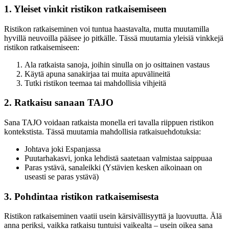
1. Yleiset vinkit ristikon ratkaisemiseen
Ristikon ratkaiseminen voi tuntua haastavalta, mutta muutamilla
hyvillä neuvoilla pääsee jo pitkälle. Tässä muutamia yleisiä vinkkejä
ristikon ratkaisemiseen:
Ala ratkaista sanoja, joihin sinulla on jo osittainen vastaus
Käytä apuna sanakirjaa tai muita apuvälineitä
Tutki ristikon teemaa tai mahdollisia vihjeitä
2. Ratkaisu sanaan TAJO
Sana TAJO voidaan ratkaista monella eri tavalla riippuen ristikon
kontekstista. Tässä muutamia mahdollisia ratkaisuehdotuksia:
Johtava joki Espanjassa
Puutarhakasvi, jonka lehdistä saatetaan valmistaa saippuaa
Paras ystävä, sanaleikki (Ystävien kesken aikoinaan on
useasti se paras ystävä)
3. Pohdintaa ristikon ratkaisemisesta
Ristikon ratkaiseminen vaatii usein kärsivällisyyttä ja luovuutta. Älä
anna periksi, vaikka ratkaisu tuntuisi vaikealta – usein oikea sana