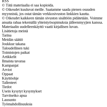
RSS
© Tätä materiaalia ei saa kopioida.
© Oikeudet kuuluvat meille. Saatamme saada pienen osuuden
myynnistä, jos ostat tämän verkkosivuston linkkien kautta.
© Oikeudet kaikkeen tämän sivuston sisältöön pidätetään. Voimme
ansaita rahaa tekemällä yhteistyösopimuksia jälleenmyyjien kanssa.
Materiaalin uudelleenkäyttö vaatii kirjallisen luvan.
Lisätietoja meistä
Tarina
Meidän säätiö
Joukkue takana
Taloudellinen tuki
Toimistojen paikat
Artikkelit
Ilmaista tavaraa
Kampanjat
Arviot
Oppaat
Käyttöohje
Tallenteet
Tiedot
Usein kysytyt kysymykset
Tarvitsetko apua
Lausunto
Työmahdollisuuksia