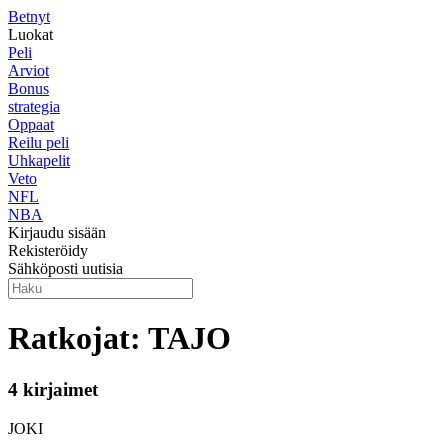
Betnyt
Luokat
Peli
Arviot
Bonus
strategia
Oppaat
Reilu peli
Uhkapelit
Veto
NFL
NBA
Kirjaudu sisään
Rekisteröidy
Sähköposti uutisia
Ratkojat: TAJO
4 kirjaimet
JOKI