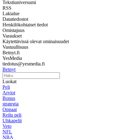
Tekstiuniversumi
RSS
Lakialue
Datatiedostot
Henkilökohtaiset tiedot
Omistajuus
Varaukset
Käytettävissä olevat ominaisuudet
Vastuullisuus
Betnyt.fi
YesMedia
tiedotus@yesmedia.fi
Betnyt
Luokat
Peli
Arviot
Bonus
strategia
Oppaat
Reilu peli
Uhkapelit
Veto
NFL
NBA