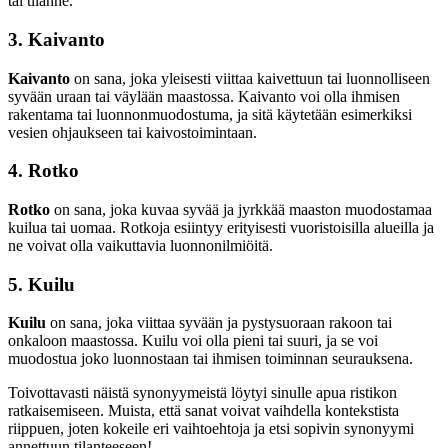
tai tilanne.
3. Kaivanto
Kaivanto
on sana, joka yleisesti viittaa kaivettuun tai luonnolliseen
syvään uraan tai väylään maastossa. Kaivanto voi olla ihmisen
rakentama tai luonnonmuodostuma, ja sitä käytetään esimerkiksi
vesien ohjaukseen tai kaivostoimintaan.
4. Rotko
Rotko
on sana, joka kuvaa syvää ja jyrkkää maaston muodostamaa
kuilua tai uomaa. Rotkoja esiintyy erityisesti vuoristoisilla alueilla ja
ne voivat olla vaikuttavia luonnonilmiöitä.
5. Kuilu
Kuilu
on sana, joka viittaa syvään ja pystysuoraan rakoon tai
onkaloon maastossa. Kuilu voi olla pieni tai suuri, ja se voi
muodostua joko luonnostaan tai ihmisen toiminnan seurauksena.
Toivottavasti näistä synonyymeistä löytyi sinulle apua ristikon
ratkaisemiseen. Muista, että sanat voivat vaihdella kontekstista
riippuen, joten kokeile eri vaihtoehtoja ja etsi sopivin synonyymi
annettuun tilanteeseen!