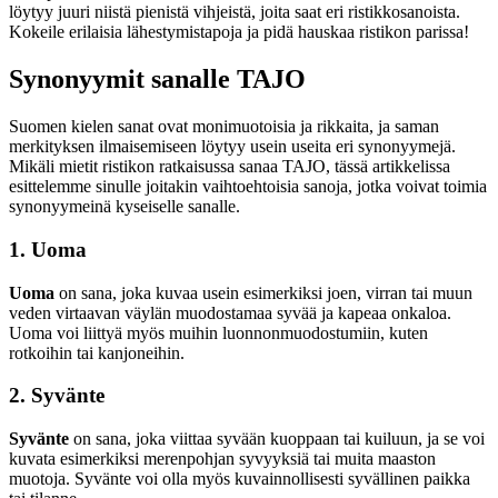
löytyy juuri niistä pienistä vihjeistä, joita saat eri ristikkosanoista.
Kokeile erilaisia lähestymistapoja ja pidä hauskaa ristikon parissa!
Synonyymit sanalle TAJO
Suomen kielen sanat ovat monimuotoisia ja rikkaita, ja saman
merkityksen ilmaisemiseen löytyy usein useita eri synonyymejä.
Mikäli mietit ristikon ratkaisussa sanaa TAJO, tässä artikkelissa
esittelemme sinulle joitakin vaihtoehtoisia sanoja, jotka voivat toimia
synonyymeinä kyseiselle sanalle.
1. Uoma
Uoma
on sana, joka kuvaa usein esimerkiksi joen, virran tai muun
veden virtaavan väylän muodostamaa syvää ja kapeaa onkaloa.
Uoma voi liittyä myös muihin luonnonmuodostumiin, kuten
rotkoihin tai kanjoneihin.
2. Syvänte
Syvänte
on sana, joka viittaa syvään kuoppaan tai kuiluun, ja se voi
kuvata esimerkiksi merenpohjan syvyyksiä tai muita maaston
muotoja. Syvänte voi olla myös kuvainnollisesti syvällinen paikka