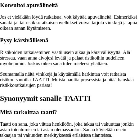
Konsultoi apuvälineitä
Jos et vieläkään löydä ratkaisua, voit käyttää apuvälineitä. Esimerkiksi
sanakirjat tai ristikkoratkaisusovellukset voivat tarjota vinkkejä ja apua
oikean sanan löytämiseen.
Pysy kärsivällisenä
Ristikoiden ratkaiseminen vaatii usein aikaa ja kärsivällisyyttä. Älä
stressaa, vaan anna aivojesi levätä ja palaat ristikoihin uudelleen
myöhemmin. Joskus oikea sana tulee mieleesi yllättäen.
Seuraamalla näitä vinkkejä ja käyttämällä harkintaa voit ratkaista
ristikon sanoilla TAATTI. Muista nauttia prosessista ja pitää hauskaa
ristikkoratkaisujen parissa!
Synonyymit sanalle TAATTI
Mitä tarkoittaa taatti?
Taatti on sana, joka viittaa henkilöön, joka takaa tai vakuuttaa jonkin
asian toteutumisen tai asian olemassaolon. Sanaa käytetään usein
takaajan tai vakuuden merkityksessä erilaisissa tilanteissa.