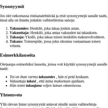
Synonyymit
Jos olet ratkomassa ristisanatehtävää ja etsit synonyymejä sanalle taatti,
tässä alla on listattu joitakin vaihtoehtoisia sanoja:
Takuumies:
Henkilö, joka takaa jonkin asian.
Vakuuttaja:
Henkilö, joka antaa vakuuden tai takauksen.
Takaaja:
Yksilö, joka takaa toisen henkilön maksuvelvoitteen.
Takaus:
Toimenpide, jossa joku sitoutuu vastaamaan toisen
velasta.
Esimerkkilauseita
Otetaanpa esimerkiksi lauseita, joissa voit käyttää synonyymejä sanalle
taatti:
Toi on ihan varma
takuumies
, hän ei petä koskaan.
Vakuuttaja
takasi
, että laina maksetaan ajallaan.
Hän toimi
takaajana
veljen lainan ottamisessa.
Yhteenveto
Yllä olevan listan synonyymit antavat sinulle uusia vaihtoehtoja