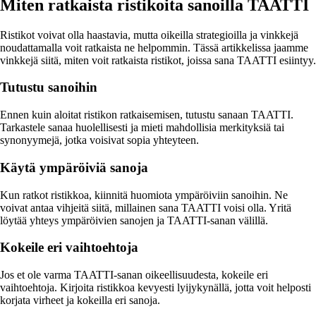
Miten ratkaista ristikoita sanoilla TAATTI
Ristikot voivat olla haastavia, mutta oikeilla strategioilla ja vinkkejä
noudattamalla voit ratkaista ne helpommin. Tässä artikkelissa jaamme
vinkkejä siitä, miten voit ratkaista ristikot, joissa sana TAATTI esiintyy.
Tutustu sanoihin
Ennen kuin aloitat ristikon ratkaisemisen, tutustu sanaan TAATTI.
Tarkastele sanaa huolellisesti ja mieti mahdollisia merkityksiä tai
synonyymejä, jotka voisivat sopia yhteyteen.
Käytä ympäröiviä sanoja
Kun ratkot ristikkoa, kiinnitä huomiota ympäröiviin sanoihin. Ne
voivat antaa vihjeitä siitä, millainen sana TAATTI voisi olla. Yritä
löytää yhteys ympäröivien sanojen ja TAATTI-sanan välillä.
Kokeile eri vaihtoehtoja
Jos et ole varma TAATTI-sanan oikeellisuudesta, kokeile eri
vaihtoehtoja. Kirjoita ristikkoa kevyesti lyijykynällä, jotta voit helposti
korjata virheet ja kokeilla eri sanoja.