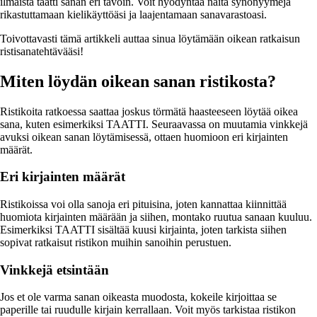
ilmaista taatti sanan eri tavoin. Voit hyödyntää näitä synonyymejä
rikastuttamaan kielikäyttöäsi ja laajentamaan sanavarastoasi.
Toivottavasti tämä artikkeli auttaa sinua löytämään oikean ratkaisun
ristisanatehtävääsi!
Miten löydän oikean sanan ristikosta?
Ristikoita ratkoessa saattaa joskus törmätä haasteeseen löytää oikea
sana, kuten esimerkiksi TAATTI. Seuraavassa on muutamia vinkkejä
avuksi oikean sanan löytämisessä, ottaen huomioon eri kirjainten
määrät.
Eri kirjainten määrät
Ristikoissa voi olla sanoja eri pituisina, joten kannattaa kiinnittää
huomiota kirjainten määrään ja siihen, montako ruutua sanaan kuuluu.
Esimerkiksi TAATTI sisältää kuusi kirjainta, joten tarkista siihen
sopivat ratkaisut ristikon muihin sanoihin perustuen.
Vinkkejä etsintään
Jos et ole varma sanan oikeasta muodosta, kokeile kirjoittaa se
paperille tai ruudulle kirjain kerrallaan. Voit myös tarkistaa ristikon