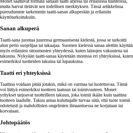
Monet saattavat törmätä sanaan taatti arjessa tai erilaisissa tilanteissa,
mutta harvat tietävät sen todellisen merkityksen. Tässä artikkelissa
pureudumme tarkemmin taatti-sanan alkuperään ja erilaisiin
käyttötarkoituksiin.
Sanan alkuperä
Taatti-sana juontaa juurensa germaanisesta kielestä, jossa se tarkoitti
alun perin suojelijaa tai takaajaa. Suomen kielessä sanaa alettiin käyttää
myös erilaisten sitoumusten yhteydessä, kuten lainojen vakuutena tai
takuuna. Nykyään taatti-sanaa käytetään monissa eri yhteyksissä, kuten
esimerkiksi tuotteiden takuina tai lupauksina.
Taatti eri yhteyksissä
Taattina voidaan pitää jotakin, mikä on varmaa tai luotettavaa. Tämä
voi liittyä esimerkiksi tuotteen laatuun tai toimivuuteen. Monet
yritykset tarjoavat tuotteilleen takuun, joka toimii ikään kuin taattina
tuotteen laadulle. Takuu antaa kuluttajalle turvaa siitä, että tuote toimii
odotetusti ja mahdollisten ongelmien ilmaantuessa ne korjataan tai
korvataan.
Johtopäätös