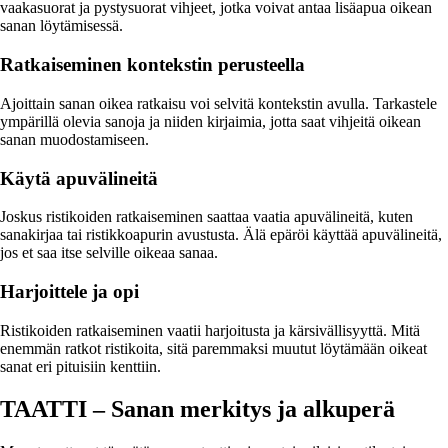
vaakasuorat ja pystysuorat vihjeet, jotka voivat antaa lisäapua oikean
sanan löytämisessä.
Ratkaiseminen kontekstin perusteella
Ajoittain sanan oikea ratkaisu voi selvitä kontekstin avulla. Tarkastele
ympärillä olevia sanoja ja niiden kirjaimia, jotta saat vihjeitä oikean
sanan muodostamiseen.
Käytä apuvälineitä
Joskus ristikoiden ratkaiseminen saattaa vaatia apuvälineitä, kuten
sanakirjaa tai ristikkoapurin avustusta. Älä epäröi käyttää apuvälineitä,
jos et saa itse selville oikeaa sanaa.
Harjoittele ja opi
Ristikoiden ratkaiseminen vaatii harjoitusta ja kärsivällisyyttä. Mitä
enemmän ratkot ristikoita, sitä paremmaksi muutut löytämään oikeat
sanat eri pituisiin kenttiin.
TAATTI – Sanan merkitys ja alkuperä