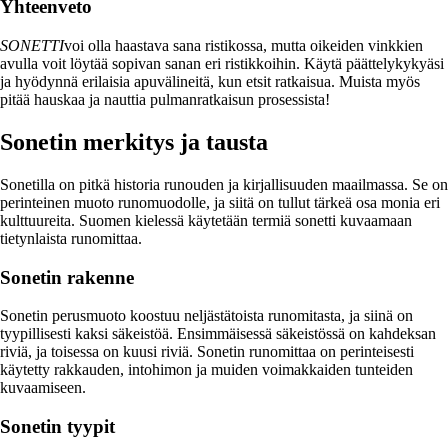
Yhteenveto
SONETTI
voi olla haastava sana ristikossa, mutta oikeiden vinkkien
avulla voit löytää sopivan sanan eri ristikkoihin. Käytä päättelykykyäsi
ja hyödynnä erilaisia apuvälineitä, kun etsit ratkaisua. Muista myös
pitää hauskaa ja nauttia pulmanratkaisun prosessista!
Sonetin merkitys ja tausta
Sonetilla on pitkä historia runouden ja kirjallisuuden maailmassa. Se on
perinteinen muoto runomuodolle, ja siitä on tullut tärkeä osa monia eri
kulttuureita. Suomen kielessä käytetään termiä sonetti kuvaamaan
tietynlaista runomittaa.
Sonetin rakenne
Sonetin perusmuoto koostuu neljästätoista runomitasta, ja siinä on
tyypillisesti kaksi säkeistöä. Ensimmäisessä säkeistössä on kahdeksan
riviä, ja toisessa on kuusi riviä. Sonetin runomittaa on perinteisesti
käytetty rakkauden, intohimon ja muiden voimakkaiden tunteiden
kuvaamiseen.
Sonetin tyypit