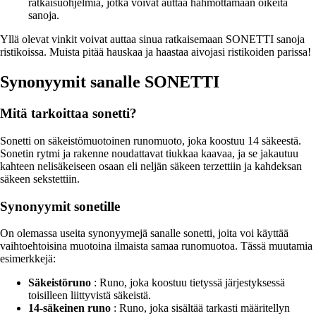
ratkaisuohjelmia, jotka voivat auttaa hahmottamaan oikeita
sanoja.
Yllä olevat vinkit voivat auttaa sinua ratkaisemaan SONETTI sanoja
ristikoissa. Muista pitää hauskaa ja haastaa aivojasi ristikoiden parissa!
Synonyymit sanalle SONETTI
Mitä tarkoittaa sonetti?
Sonetti on säkeistömuotoinen runomuoto, joka koostuu 14 säkeestä.
Sonetin rytmi ja rakenne noudattavat tiukkaa kaavaa, ja se jakautuu
kahteen nelisäkeiseen osaan eli neljän säkeen terzettiin ja kahdeksan
säkeen sekstettiin.
Synonyymit sonetille
On olemassa useita synonyymejä sanalle sonetti, joita voi käyttää
vaihtoehtoisina muotoina ilmaista samaa runomuotoa. Tässä muutamia
esimerkkejä:
Säkeistöruno
: Runo, joka koostuu tietyssä järjestyksessä
toisilleen liittyvistä säkeistä.
14-säkeinen runo
: Runo, joka sisältää tarkasti määritellyn