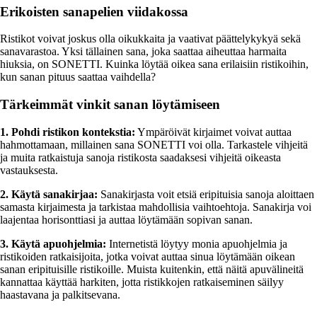
Erikoisten sanapelien viidakossa
Ristikot voivat joskus olla oikukkaita ja vaativat päättelykykyä sekä
sanavarastoa. Yksi tällainen sana, joka saattaa aiheuttaa harmaita
hiuksia, on SONETTI. Kuinka löytää oikea sana erilaisiin ristikoihin,
kun sanan pituus saattaa vaihdella?
Tärkeimmät vinkit sanan löytämiseen
1. Pohdi ristikon kontekstia:
Ympäröivät kirjaimet voivat auttaa
hahmottamaan, millainen sana SONETTI voi olla. Tarkastele vihjeitä
ja muita ratkaistuja sanoja ristikosta saadaksesi vihjeitä oikeasta
vastauksesta.
2. Käytä sanakirjaa:
Sanakirjasta voit etsiä eripituisia sanoja aloittaen
samasta kirjaimesta ja tarkistaa mahdollisia vaihtoehtoja. Sanakirja voi
laajentaa horisonttiasi ja auttaa löytämään sopivan sanan.
3. Käytä apuohjelmia:
Internetistä löytyy monia apuohjelmia ja
ristikoiden ratkaisijoita, jotka voivat auttaa sinua löytämään oikean
sanan eripituisille ristikoille. Muista kuitenkin, että näitä apuvälineitä
kannattaa käyttää harkiten, jotta ristikkojen ratkaiseminen säilyy
haastavana ja palkitsevana.