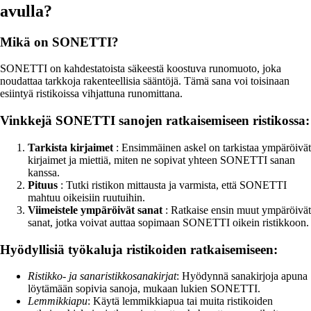
avulla?
Mikä on SONETTI?
SONETTI on kahdestatoista säkeestä koostuva runomuoto, joka
noudattaa tarkkoja rakenteellisia sääntöjä. Tämä sana voi toisinaan
esiintyä ristikoissa vihjattuna runomittana.
Vinkkejä SONETTI sanojen ratkaisemiseen ristikossa:
Tarkista kirjaimet
: Ensimmäinen askel on tarkistaa ympäröivät
kirjaimet ja miettiä, miten ne sopivat yhteen SONETTI sanan
kanssa.
Pituus
: Tutki ristikon mittausta ja varmista, että SONETTI
mahtuu oikeisiin ruutuihin.
Viimeistele ympäröivät sanat
: Ratkaise ensin muut ympäröivät
sanat, jotka voivat auttaa sopimaan SONETTI oikein ristikkoon.
Hyödyllisiä työkaluja ristikoiden ratkaisemiseen:
Ristikko- ja sanaristikkosanakirjat
: Hyödynnä sanakirjoja apuna
löytämään sopivia sanoja, mukaan lukien SONETTI.
Lemmikkiapu
: Käytä lemmikkiapua tai muita ristikoiden