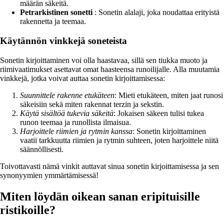
määrän säkeitä.
Petrarkistinen sonetti
: Sonetin alalaji, joka noudattaa erityistä
rakennetta ja teemaa.
Käytännön vinkkejä soneteista
Sonetin kirjoittaminen voi olla haastavaa, sillä sen tiukka muoto ja
riimivaatimukset asettavat omat haasteensa runoilijalle. Alla muutamia
vinkkejä, jotka voivat auttaa sonetin kirjoittamisessa:
Suunnittele rakenne etukäteen
: Mieti etukäteen, miten jaat runosi
säkeisiin sekä miten rakennat terzin ja sekstin.
Käytä sisältöä tukevia säkeitä
: Jokaisen säkeen tulisi tukea
runon teemaa ja runollista ilmaisua.
Harjoittele riimien ja rytmin kanssa
: Sonetin kirjoittaminen
vaatii tarkkuutta riimien ja rytmin suhteen, joten harjoittele niitä
säännöllisesti.
Toivottavasti nämä vinkit auttavat sinua sonetin kirjoittamisessa ja sen
synonyymien ymmärtämisessä!
Miten löydän oikean sanan eripituisille
ristikoille?