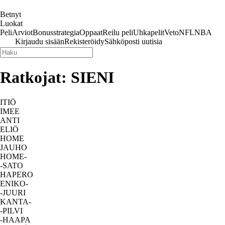
Betnyt
Luokat
Peli
Arviot
Bonus
strategia
Oppaat
Reilu peli
Uhkapelit
Veto
NFL
NBA
Kirjaudu sisään
Rekisteröidy
Sähköposti uutisia
Ratkojat: SIENI
ITIÖ
IMEE
ANTI
ELIÖ
HOME
JAUHO
HOME-
-SATO
HAPERO
ENIKO-
-JUURI
KANTA-
-PILVI
-HAAPA