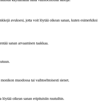
inkkejä avuksesi, jotta voit löytää oikean sanan, kuten esimerkiksi
eventää sanan arvaamisen taakkaa.
uutuun.
ä monikon muodossa tai vaihtoehtoisesti sienet.
a löytää oikean sanan eripituisiin ruutuihin.