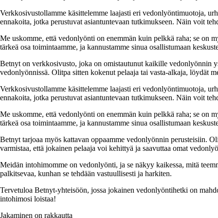
Verkkosivustollamme käsittelemme laajasti eri vedonlyöntimuotoja, urhe
ennakoita, jotka perustuvat asiantuntevaan tutkimukseen. Näin voit tehd
Me uskomme, että vedonlyönti on enemmän kuin pelkkä raha; se on myös
tärkeä osa toimintaamme, ja kannustamme sinua osallistumaan keskuste
Betnyt on verkkosivusto, joka on omistautunut kaikille vedonlyönnin ys
vedonlyönnissä. Olitpa sitten kokenut pelaaja tai vasta-alkaja, löydät mei
Verkkosivustollamme käsittelemme laajasti eri vedonlyöntimuotoja, urhe
ennakoita, jotka perustuvat asiantuntevaan tutkimukseen. Näin voit tehd
Me uskomme, että vedonlyönti on enemmän kuin pelkkä raha; se on myös
tärkeä osa toimintaamme, ja kannustamme sinua osallistumaan keskuste
Betnyt tarjoaa myös kattavan oppaamme vedonlyönnin perusteisiin. Olitpa
varmistaa, että jokainen pelaaja voi kehittyä ja saavuttaa omat vedonlyö
Meidän intohimomme on vedonlyönti, ja se näkyy kaikessa, mitä teemme.
palkitsevaa, kunhan se tehdään vastuullisesti ja harkiten.
Tervetuloa Betnyt-yhteisöön, jossa jokainen vedonlyöntihetki on mahdo
intohimosi loistaa!
Jakaminen on rakkautta