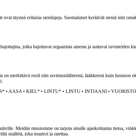
ät ovat täynnä erilaisia sienilajeja. Suomalaiset keräävät sieniä niin om
ottajina, jotka hajottavat orgaanista ainesta ja auttavat ravinteiden kie
la on merkittävä rooli niin ravinnonlähteenä, lääkkeenä kuin luonnon ek
i.
S*
•
AASA
•
KIEL*
•
LINTU*
•
LINTU
•
INTIAANI
•
VUORISTO
täville. Meidän missiomme on tarjota sinulle ajankohtaista tietoa, vink
ltä sisältöä, joka inspiroi ja opettaa.