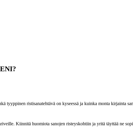
SIENI?
nkä tyyppinen ristisanatehtävä on kyseessä ja kuinka monta kirjainta sa
iveille. Kiinnitä huomiota sanojen risteyskohtiin ja yritä täyttää ne sopiv