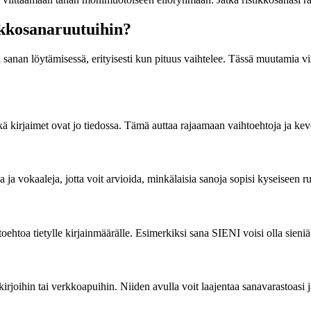
tikkosanaruutuihin?
an sanan löytämisessä, erityisesti kun pituus vaihtelee. Tässä muutamia v
itkä kirjaimet ovat jo tiedossa. Tämä auttaa rajaamaan vaihtoehtoja ja k
 ja vokaaleja, jotta voit arvioida, minkälaisia sanoja sopisi kyseiseen r
oehtoa tietylle kirjainmäärälle. Esimerkiksi sana SIENI voisi olla sieni
kirjoihin tai verkkoapuihin. Niiden avulla voit laajentaa sanavarastoasi j