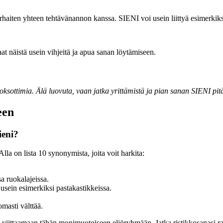
 parhaiten yhteen tehtävänannon kanssa. SIENI voi usein liittyä esimerkik
Saat näistä usein vihjeitä ja apua sanan löytämiseen.
hoksottimia. Älä luovuta, vaan jatka yrittämistä ja pian sanan SIENI pitäi
een
ieni?
Alla on lista 10 synonymista, joita voit harkita:
a ruokalajeissa.
usein esimerkiksi pastakastikkeissa.
masti välttää.
ti viittaamaan tähän monimuotoiseen eliöryhmään. Jatka ristikkosanasi ra