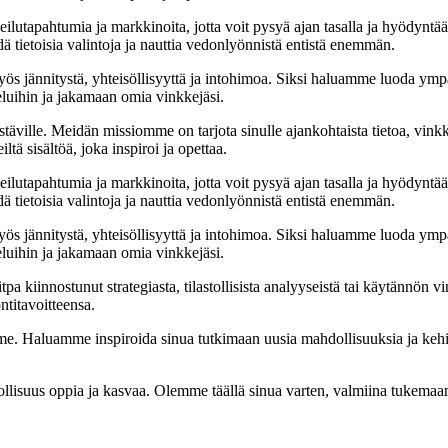
ilutapahtumia ja markkinoita, jotta voit pysyä ajan tasalla ja hyödyntä
ä tietoisia valintoja ja nauttia vedonlyönnistä entistä enemmän.
 jännitystä, yhteisöllisyyttä ja intohimoa. Siksi haluamme luoda ympä
luihin ja jakamaan omia vinkkejäsi.
täville. Meidän missiomme on tarjota sinulle ajankohtaista tietoa, vink
ltä sisältöä, joka inspiroi ja opettaa.
ilutapahtumia ja markkinoita, jotta voit pysyä ajan tasalla ja hyödyntä
ä tietoisia valintoja ja nauttia vedonlyönnistä entistä enemmän.
 jännitystä, yhteisöllisyyttä ja intohimoa. Siksi haluamme luoda ympä
luihin ja jakamaan omia vinkkejäsi.
 kiinnostunut strategiasta, tilastollisista analyyseistä tai käytännön v
ntitavoitteensa.
 Haluamme inspiroida sinua tutkimaan uusia mahdollisuuksia ja kehittä
llisuus oppia ja kasvaa. Olemme täällä sinua varten, valmiina tukemaa