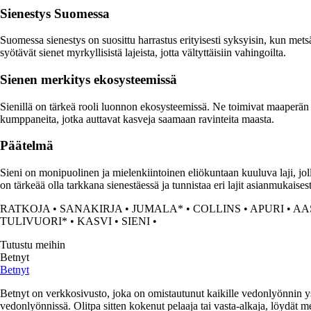
Sienestys Suomessa
Suomessa sienestys on suosittu harrastus erityisesti syksyisin, kun mets
syötävät sienet myrkyllisistä lajeista, jotta vältyttäisiin vahingoilta.
Sienen merkitys ekosysteemissä
Sienillä on tärkeä rooli luonnon ekosysteemissä. Ne toimivat maaperän haj
kumppaneita, jotka auttavat kasveja saamaan ravinteita maasta.
Päätelmä
Sieni on monipuolinen ja mielenkiintoinen eliökuntaan kuuluva laji, jol
on tärkeää olla tarkkana sienestäessä ja tunnistaa eri lajit asianmukaisest
RATKOJA
•
SANAKIRJA
•
JUMALA*
•
COLLINS
•
APURI
•
AA
TULIVUORI*
•
KASVI
•
SIENI
•
Tutustu meihin
Betnyt
Betnyt
Betnyt on verkkosivusto, joka on omistautunut kaikille vedonlyönnin ys
vedonlyönnissä. Olitpa sitten kokenut pelaaja tai vasta-alkaja, löydät mei