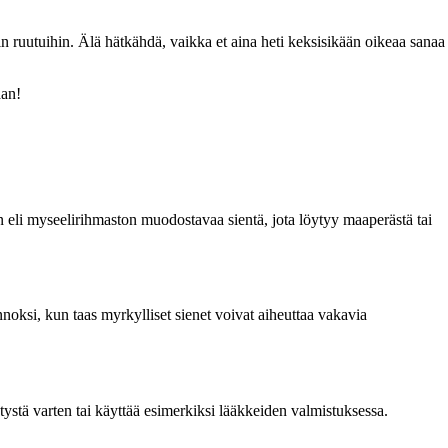
iin ruutuihin. Älä hätkähdä, vaikka et aina heti keksisikään oikeaa sanaa
aan!
ton eli myseelirihmaston muodostavaa sientä, jota löytyy maaperästä tai
vinnoksi, kun taas myrkylliset sienet voivat aiheuttaa vakavia
ytystä varten tai käyttää esimerkiksi lääkkeiden valmistuksessa.