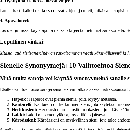
3. Hyödynnä ristikossa olevat vihjeet:
Lue tarkasti kaikki ristikossa olevat vihjeet ja mieti, mikä sana sopisi
4. Apuvälineet:
Jos olet jumissa, käytä apuna ristisanakirjaa tai netin ristisanakoneita. 
Lopullinen vinkki:
Muista, että ristisanatehtävien ratkaiseminen vaatii kärsivällisyyttä ja 
Sienelle Synonyymejä: 10 Vaihtoehtoa Sien
Mitä muita sanoja voi käyttää synonyymeinä sanalle s
Etsitkö vaihtoehtoisia sanoja sanalle sieni ratkaistaksesi ristikkosanasi? 
Hapero:
Haperot ovat pieniä sieniä, joita löytyy metsästä.
Kantarelli:
Kantarelli on herkullinen sieni, jota käytetään moniss
Herkkusieni:
Herkkusieni on suosittu ruokasieni, jota käytetään 
Lakki:
Lakki on sienen yläosa, jossa itiöt sijaitsevat.
Kärpässieni:
Kärpässieni on myrkyllinen sieni, jota tulee ehdotto
Sanalla sieni on monia erilaisia synonyymejä, joita voit käyttää yleises