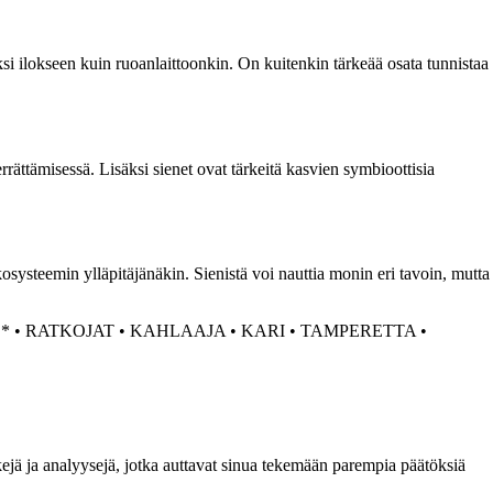
aksi ilokseen kuin ruoanlaittoonkin. On kuitenkin tärkeää osata tunnistaa
rrättämisessä. Lisäksi sienet ovat tärkeitä kasvien symbioottisia
osysteemin ylläpitäjänäkin. Sienistä voi nauttia monin eri tavoin, mutta
*
•
RATKOJAT
•
KAHLAAJA
•
KARI
•
TAMPERETTA
•
kejä ja analyysejä, jotka auttavat sinua tekemään parempia päätöksiä