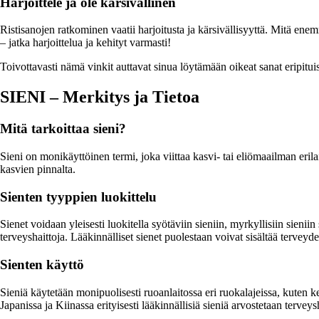
Harjoittele ja ole kärsivällinen
Ristisanojen ratkominen vaatii harjoitusta ja kärsivällisyyttä. Mitä enem
– jatka harjoittelua ja kehityt varmasti!
Toivottavasti nämä vinkit auttavat sinua löytämään oikeat sanat eripitu
SIENI – Merkitys ja Tietoa
Mitä tarkoittaa sieni?
Sieni on monikäyttöinen termi, joka viittaa kasvi- tai eliömaailman erila
kasvien pinnalta.
Sienten tyyppien luokittelu
Sienet voidaan yleisesti luokitella syötäviin sieniin, myrkyllisiin sienii
terveyshaittoja. Lääkinnälliset sienet puolestaan voivat sisältää terveyde
Sienten käyttö
Sieniä käytetään monipuolisesti ruoanlaitossa eri ruokalajeissa, kuten ke
Japanissa ja Kiinassa erityisesti lääkinnällisiä sieniä arvostetaan tervey