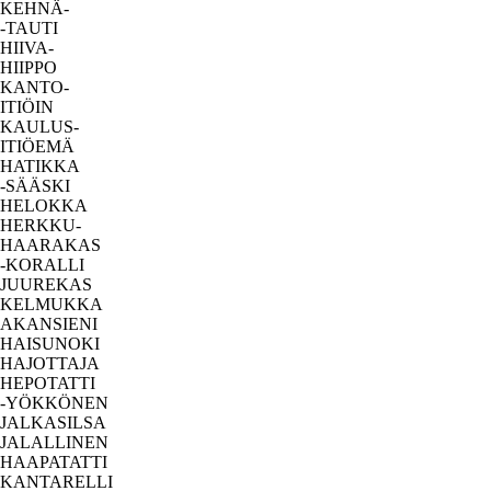
KEHNÄ-
-TAUTI
HIIVA-
HIIPPO
KANTO-
ITIÖIN
KAULUS-
ITIÖEMÄ
HATIKKA
-SÄÄSKI
HELOKKA
HERKKU-
HAARAKAS
-KORALLI
JUUREKAS
KELMUKKA
AKANSIENI
HAISUNOKI
HAJOTTAJA
HEPOTATTI
-YÖKKÖNEN
JALKASILSA
JALALLINEN
HAAPATATTI
KANTARELLI