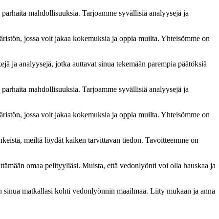
ä parhaita mahdollisuuksia. Tarjoamme syvällisiä analyysejä ja
ristön, jossa voit jakaa kokemuksia ja oppia muilta. Yhteisömme on
kejä ja analyysejä, jotka auttavat sinua tekemään parempia päätöksiä
ä parhaita mahdollisuuksia. Tarjoamme syvällisiä analyysejä ja
ristön, jossa voit jakaa kokemuksia ja oppia muilta. Yhteisömme on
inkeistä, meiltä löydät kaiken tarvittavan tiedon. Tavoitteemme on
mään omaa pelityyliäsi. Muista, että vedonlyönti voi olla hauskaa ja
n sinua matkallasi kohti vedonlyönnin maailmaa. Liity mukaan ja anna