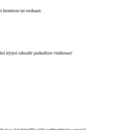
si luontoon tai ruokaan.
si löytyä oikealle paikalleen ristikossa!
tkaisua käyttämällä näitä vaihtoehtoisia sanoja!