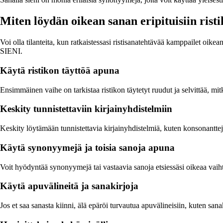
Miten löydän oikean sanan eripituisiin ris
Voi olla tilanteita, kun ratkaistessasi ristisanatehtävää kamppailet oike
SIENI.
Käytä ristikon täyttöä apuna
Ensimmäinen vaihe on tarkistaa ristikon täytetyt ruudut ja selvittää, m
Keskity tunnistettaviin kirjainyhdistelmiin
Keskity löytämään tunnistettavia kirjainyhdistelmiä, kuten konsonantteja
Käytä synonyymejä ja toisia sanoja apuna
Voit hyödyntää synonyymejä tai vastaavia sanoja etsiessäsi oikeaa vaiht
Käytä apuvälineitä ja sanakirjoja
Jos et saa sanasta kiinni, älä epäröi turvautua apuvälineisiin, kuten sana