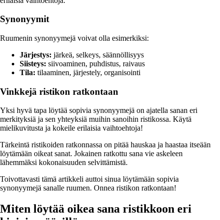
erilaisia vaihtoehtoja.
Synonyymit
Ruumenin synonyymejä voivat olla esimerkiksi:
Järjestys:
järkeä, selkeys, säännöllisyys
Siisteys:
siivoaminen, puhdistus, raivaus
Tila:
tilaaminen, järjestely, organisointi
Vinkkejä ristikon ratkontaan
Yksi hyvä tapa löytää sopivia synonyymejä on ajatella sanan eri
merkityksiä ja sen yhteyksiä muihin sanoihin ristikossa. Käytä
mielikuvitusta ja kokeile erilaisia vaihtoehtoja!
Tärkeintä ristikoiden ratkonnassa on pitää hauskaa ja haastaa itseään
löytämään oikeat sanat. Jokainen ratkottu sana vie askeleen
lähemmäksi kokonaisuuden selvittämistä.
Toivottavasti tämä artikkeli auttoi sinua löytämään sopivia
synonyymejä sanalle ruumen. Onnea ristikon ratkontaan!
Miten löytää oikea sana ristikkoon eri