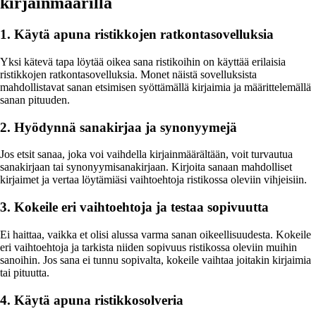
kirjainmäärillä
1. Käytä apuna ristikkojen ratkontasovelluksia
Yksi kätevä tapa löytää oikea sana ristikoihin on käyttää erilaisia
ristikkojen ratkontasovelluksia. Monet näistä sovelluksista
mahdollistavat sanan etsimisen syöttämällä kirjaimia ja määrittelemällä
sanan pituuden.
2. Hyödynnä sanakirjaa ja synonyymejä
Jos etsit sanaa, joka voi vaihdella kirjainmäärältään, voit turvautua
sanakirjaan tai synonyymisanakirjaan. Kirjoita sanaan mahdolliset
kirjaimet ja vertaa löytämiäsi vaihtoehtoja ristikossa oleviin vihjeisiin.
3. Kokeile eri vaihtoehtoja ja testaa sopivuutta
Ei haittaa, vaikka et olisi alussa varma sanan oikeellisuudesta. Kokeile
eri vaihtoehtoja ja tarkista niiden sopivuus ristikossa oleviin muihin
sanoihin. Jos sana ei tunnu sopivalta, kokeile vaihtaa joitakin kirjaimia
tai pituutta.
4. Käytä apuna ristikkosolveria