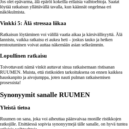
Jos olet epävarma, älä epäröi kokeilla erilaisia vaihtoehtoja. Saatat
löytää ratkaisun yllättävällä tavalla, kun käännät ongelmaa eri
näkökulmista.
Vinkki 5: Älä stressaa liikaa
Ratkaisun löytäminen voi välillä vaatia aikaa ja kärsivällisyyttä. Älä
lannistu, vaikka ratkaisu ei aukea heti – joskus tauko ja hetken
rentoutuminen voivat auttaa näkemään asian selkeämmin.
Lopullinen ratkaisu
Toivottavasti nämä vinkit auttavat sinua ratkaisemaan ristisanan
RUUMEN. Muista, että ristikoiden tarkoituksena on ennen kaikkea
hauskanpito ja aivojumppa, joten nauti pulman ratkaisemisen
prosessista!
Synonyymit sanalle RUUMEN
Yleistä tietoa
Ruumen on sana, joka voi aiheuttaa päänvaivaa monille ristikkojen
ratkojille. Etsittäessä sopivia synonyymejä tälle sanalle, on hyvä tuntea