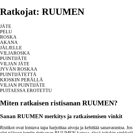
Ratkojat: RUUMEN
JÄTE
PELU
ROSKA
AKANA
JÄLJELLE
VILJAROSKA
PUINTIJÄTE
VILJAN JÄTE
JYVÄN ROSKAA
PUINTIJÄTETTÄ
KIOSKIN PERÄLLÄ
VILJAN PUINTIJÄTE
PUITAESSA EROTETTU
Miten ratkaisen ristisanan RUUMEN?
Sanan RUUMEN merkitys ja ratkaisemisen vinkit
Ristikot ovat loistava tapa harjoittaa aivoja ja kehittää sanavarastoa. Jos
olet päässyt jumiin ristisanan RUUMEN kanssa, tässä joitakin vinkkejä