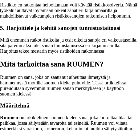
Ristikkojen ratkontaa helpottamaan voit käyttää ristikkosolveria. Nämä
työkalut auttavat löytämään oikeat sanat eri kirjainmäärillä ja
mahdollistavat vaikeampien ristikkosanojen ratkomisen helpommin.
5. Harjoittele ja kehitä sanojen tunnistustaitoasi
Mitä enemmän ratkot ristikoita ja etsit oikeita sanoja eri vaikeustasoilla,
sitä paremmaksi tulet sanan tunnistamisessa eri kirjainmäärillä.
Harjoitus tekee mestarin myös ristikoiden ratkonnassa!
Mitä tarkoittaa sana RUUMEN?
Ruumen on sana, joka on saattanut aiheuttaa ihmetystä ja
hämmennystä monille suomen kieltä puhuville. Tässä artikkelissa
pureudutaan syvemmin ruumen-sanan merkitykseen ja käyttöön
suomen kielessä.
Määritelmä
Ruumen
on arkikielinen suomen kielen sana, joka tarkoittaa tilaa tai
paikkaa, jossa säilytetään tavaroita tai esineitä. Ruumen voi viitata
esimerkiksi varastoon, komeroon, kellariin tai muihin säilytystiloihin.