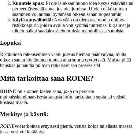
Kuuntele apua:
Ei ole lainkaan huono idea kysyä ystävältä tai
perheenjäseneltä apua, jos olet jumissa. Uuden näkökulman
saaminen voi auttaa löytämään oikean sanan nopeammin.
Käytä apuvälineitä:
Nykyään on olemassa monia online-
ristikkoapurit, joiden avulla voit syöttää tuntemasi kirjaimet ja
niiden paikat saadaksesi ehdotuksia mahdollisista sanoista.
Lopuksi
Ristikoiden ratkaiseminen vaatii joskus hieman päänvaivaa, mutta
oikean sanan löytäminen tuottaa aina suurta tyydytystä. Muista pitää
hauskaa ja nauttia pulman ratkaisemisen prosessista!
Mitä tarkoittaa sana ROINE?
ROINE
on suomen kielen sana, joka on peräisin
muinaisskandinaavisesta sanasta hrón, tarkoittaen suota tai vetistä,
kosteaa maata.
Merkitys ja käyttö:
ROINE
voi tarkoittaa erityisesti pientä, vetistä koloa tai allasta maassa,
jossa vesi voi kerääntyä.