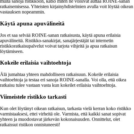
muita sanoja ristikkoon, katso miten ne voisivat auttaa ROINE-sanan
ratkaisemisessa. Yhteisten kirjainyhdistelmien avulla voit löytää oikean
vastauksen nopeammin.
Käytä apuna apuvälineitä
Jos et saa selvää ROINE-sanan ratkaisusta, käytä apuna erilaisia
apuvälineitä. Ristikko-sanakirjat, sanajärjestäjät tai internetin
ristikkoratkaisupalvelut voivat tarjota vihjeitä ja apua ratkaisun
löytämiseen.
Kokeile erilaisia vaihtoehtoja
Älä jumahtaa yhteen mahdolliseen ratkaisuun. Kokeile erilaisia
vaihtoehtoja ja testaa eri sanoja ROINE-sanalla. Voi olla, että oikea
ratkaisu tulee vastaan vasta kun kokeilet erilaisia vaihtoehtoja.
Viimeistele ristikko tarkasti
Kun olet löytänyt oikean ratkaisun, tarkasta vielä kerran koko ristikko
varmistaaksesi, ettei virheitä ole. Varmista, että kaikki sanat sopivat
yhteen ja muodostavat järkevän kokonaisuuden. Onnittelut, olet
ratkaissut ristikon onnistuneesti!