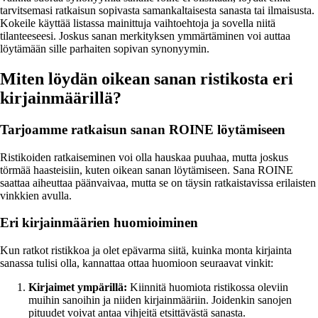
tarvitsemasi ratkaisun sopivasta samankaltaisesta sanasta tai ilmaisusta.
Kokeile käyttää listassa mainittuja vaihtoehtoja ja sovella niitä
tilanteeseesi. Joskus sanan merkityksen ymmärtäminen voi auttaa
löytämään sille parhaiten sopivan synonyymin.
Miten löydän oikean sanan ristikosta eri
kirjainmäärillä?
Tarjoamme ratkaisun sanan ROINE löytämiseen
Ristikoiden ratkaiseminen voi olla hauskaa puuhaa, mutta joskus
törmää haasteisiin, kuten oikean sanan löytämiseen. Sana ROINE
saattaa aiheuttaa päänvaivaa, mutta se on täysin ratkaistavissa erilaisten
vinkkien avulla.
Eri kirjainmäärien huomioiminen
Kun ratkot ristikkoa ja olet epävarma siitä, kuinka monta kirjainta
sanassa tulisi olla, kannattaa ottaa huomioon seuraavat vinkit:
Kirjaimet ympärillä:
Kiinnitä huomiota ristikossa oleviin
muihin sanoihin ja niiden kirjainmääriin. Joidenkin sanojen
pituudet voivat antaa vihjeitä etsittävästä sanasta.