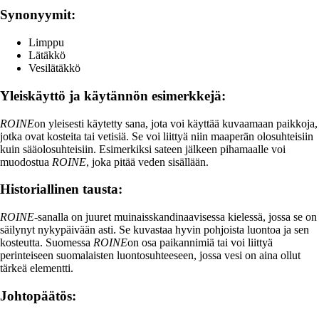
Synonyymit:
Limppu
Lätäkkö
Vesilätäkkö
Yleiskäyttö ja käytännön esimerkkejä:
ROINE
on yleisesti käytetty sana, jota voi käyttää kuvaamaan paikkoja,
jotka ovat kosteita tai vetisiä. Se voi liittyä niin maaperän olosuhteisiin
kuin sääolosuhteisiin. Esimerkiksi sateen jälkeen pihamaalle voi
muodostua
ROINE
, joka pitää veden sisällään.
Historiallinen tausta:
ROINE
-sanalla on juuret muinaisskandinaavisessa kielessä, jossa se on
säilynyt nykypäivään asti. Se kuvastaa hyvin pohjoista luontoa ja sen
kosteutta. Suomessa
ROINE
on osa paikannimiä tai voi liittyä
perinteiseen suomalaisten luontosuhteeseen, jossa vesi on aina ollut
tärkeä elementti.
Johtopäätös: