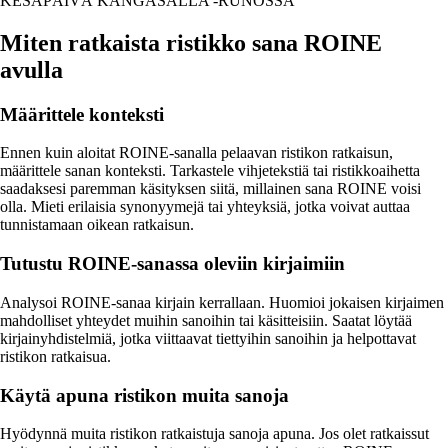
KESÄPÄIVÄ KANGASALLA -RUNOSSA
Miten ratkaista ristikko sana ROINE
avulla
Määrittele konteksti
Ennen kuin aloitat ROINE-sanalla pelaavan ristikon ratkaisun,
määrittele sanan konteksti. Tarkastele vihjetekstiä tai ristikkoaihetta
saadaksesi paremman käsityksen siitä, millainen sana ROINE voisi
olla. Mieti erilaisia synonyymejä tai yhteyksiä, jotka voivat auttaa
tunnistamaan oikean ratkaisun.
Tutustu ROINE-sanassa oleviin kirjaimiin
Analysoi ROINE-sanaa kirjain kerrallaan. Huomioi jokaisen kirjaimen
mahdolliset yhteydet muihin sanoihin tai käsitteisiin. Saatat löytää
kirjainyhdistelmiä, jotka viittaavat tiettyihin sanoihin ja helpottavat
ristikon ratkaisua.
Käytä apuna ristikon muita sanoja
Hyödynnä muita ristikon ratkaistuja sanoja apuna. Jos olet ratkaissut