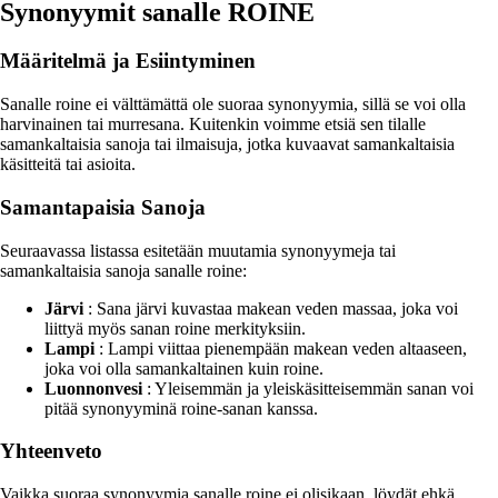
Synonyymit sanalle ROINE
Määritelmä ja Esiintyminen
Sanalle roine ei välttämättä ole suoraa synonyymia, sillä se voi olla
harvinainen tai murresana. Kuitenkin voimme etsiä sen tilalle
samankaltaisia sanoja tai ilmaisuja, jotka kuvaavat samankaltaisia
käsitteitä tai asioita.
Samantapaisia Sanoja
Seuraavassa listassa esitetään muutamia synonyymeja tai
samankaltaisia sanoja sanalle roine:
Järvi
: Sana järvi kuvastaa makean veden massaa, joka voi
liittyä myös sanan roine merkityksiin.
Lampi
: Lampi viittaa pienempään makean veden altaaseen,
joka voi olla samankaltainen kuin roine.
Luonnonvesi
: Yleisemmän ja yleiskäsitteisemmän sanan voi
pitää synonyyminä roine-sanan kanssa.
Yhteenveto
Vaikka suoraa synonyymia sanalle roine ei olisikaan, löydät ehkä