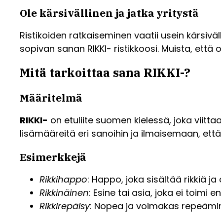
Ole kärsivällinen ja jatka yritystä
Ristikoiden ratkaiseminen vaatii usein kärsiväl
sopivan sanan RIKKI- ristikkoosi. Muista, ett
Mitä tarkoittaa sana RIKKI-?
Määritelmä
RIKKI-
on etuliite suomen kielessä, joka viitt
lisämääreitä eri sanoihin ja ilmaisemaan, että k
Esimerkkejä
Rikkihappo
: Happo, joka sisältää rikkiä j
Rikkinäinen
: Esine tai asia, joka ei toimi 
Rikkirepäisy
: Nopea ja voimakas repeämin