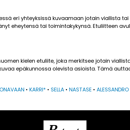
elessä eri yhteyksissä kuvaamaan jotain viallista t
änyt eheytensä tai toimintakykynsä. Etuliitteen av
en kielen etuliite, joka merkitsee jotain viallista,
kuvaa epäkunnossa olevista asioista. Tämä auttaa 
ONAVAAN
•
KARRI*
•
SELLA
•
NASTASE
•
ALESSANDRO
B