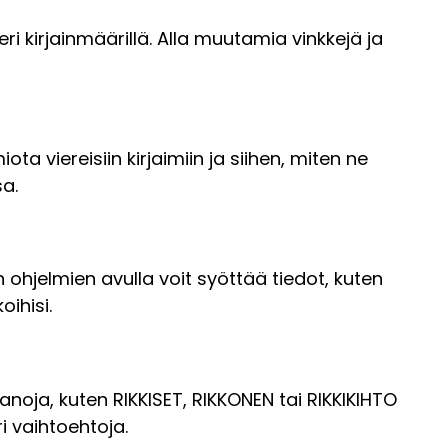
i kirjainmäärillä. Alla muutamia vinkkejä ja
ta viereisiin kirjaimiin ja siihen, miten ne
sa.
n ohjelmien avulla voit syöttää tiedot, kuten
oihisi.
anoja, kuten RIKKISET, RIKKONEN tai RIKKIKIHTO
i vaihtoehtoja.