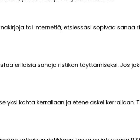
nakirjoja tai internetiä, etsiessäsi sopivaa sanaa r
staa erilaisia sanoja ristikon täyttämiseksi. Jos jok
aise yksi kohta kerrallaan ja etene askel kerrallaan
mään ratkaisun ristikkoon, jossa esiintyy sana RIKK