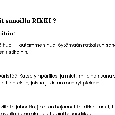
t sanoilla RIKKI-?
oihin!
älä huoli – autamme sinua löytämään ratkaisun sana
 ristikoihin.
istöä. Katso ympärillesi ja mieti, millainen sana so
tai tilanteisiin, joissa jokin on mennyt pieleen.
i viitata johonkin, joka on hajonnut tai rikkoutunut,
voilla, joten älä rajoita ajatteluasi liikaa.