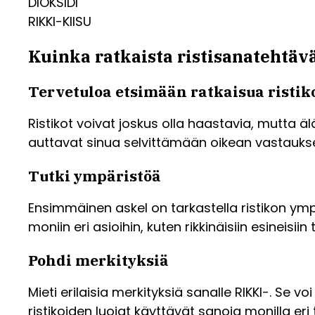
DIOKSIDI
RIKKI-KIISU
Kuinka ratkaista ristisanatehtävä
Tervetuloa etsimään ratkaisua ristik
Ristikot voivat joskus olla haastavia, mutta 
auttavat sinua selvittämään oikean vastauksen
Tutki ympäristöä
Ensimmäinen askel on tarkastella ristikon ympär
moniin eri asioihin, kuten rikkinäisiin esineisiin 
Pohdi merkityksiä
Mieti erilaisia merkityksiä sanalle RIKKI-. Se vo
ristikoiden luojat käyttävät sanoja monilla eri ta