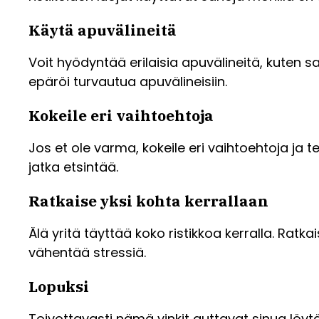
Käytä apuvälineitä
Voit hyödyntää erilaisia apuvälineitä, kuten sa
epäröi turvautua apuvälineisiin.
Kokeile eri vaihtoehtoja
Jos et ole varma, kokeile eri vaihtoehtoja ja te
jatka etsintää.
Ratkaise yksi kohta kerrallaan
Älä yritä täyttää koko ristikkoa kerralla. Ratk
vähentää stressiä.
Lopuksi
Toivottavasti nämä vinkit auttavat sinua löytä