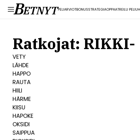
B
ETNYT
PELI
ARVIOT
BONUS
STRATEGIA
OPPAAT
REILU PELI
UH
Ratkojat: RIKKI-
VETY
LÄHDE
HAPPO
RAUTA
HIILI
HÄRME
KIISU
HAPOKE
OKSIDI
SAIPPUA