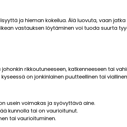
lisyyttä ja hieman kokeilua. Älä luovuta, vaan jatka
ä oikean vastauksen löytäminen voi tuoda suurta ty
aa johonkin rikkoutuneeseen, katkenneeseen tai va
yseessä on jonkinlainen puutteellinen tai viallinen 
a on usein voimakas ja syövyttävä aine.
enää kunnolla tai on vaurioitunut.
en tai vaurioituminen.