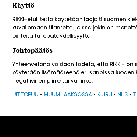
Käyttö
RIKKI-etuliitettä käytetään laajalti suomen ki
kuvailemaan tilanteita, joissa jokin on menett
piirteitä tai epätäydellisyyttä.
Johtopäätös
Yhteenvetona voidaan todeta, että RIKKI- on suom
käytetään lisämääreenä eri sanoissa luoden 
negatiivinen piirre tai vahinko.
UITTOPUU
•
MUUMILAAKSOSSA
•
KIURU
•
NILS
•
T