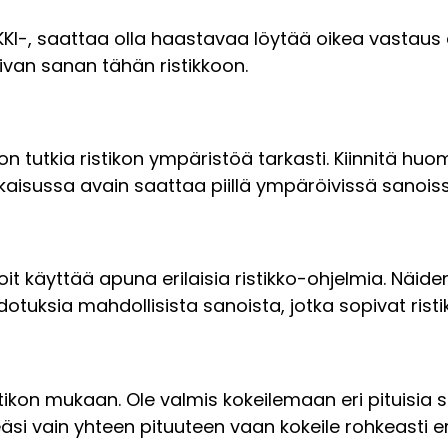
KKI-, saattaa olla haastavaa löytää oikea vastaus er
van sanan tähän ristikkoon.
tutkia ristikon ympäristöä tarkasti. Kiinnitä huomio
ratkaisussa avain saattaa piillä ympäröivissä sanois
oit käyttää apuna erilaisia ristikko-ohjelmia. Näide
otuksia mahdollisista sanoista, jotka sopivat ristik
stikon mukaan. Ole valmis kokeilemaan eri pituisia s
eäsi vain yhteen pituuteen vaan kokeile rohkeasti er