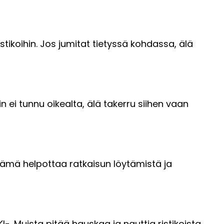
istikoihin. Jos jumitat tietyssä kohdassa, älä
in ei tunnu oikealta, älä takerru siihen vaan
. Tämä helpottaa ratkaisun löytämistä ja
I-. Muista pitää hauskaa ja nauttia ristikoista