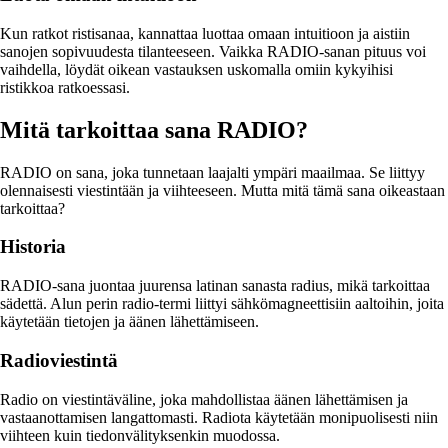
Kun ratkot ristisanaa, kannattaa luottaa omaan intuitioon ja aistiin
sanojen sopivuudesta tilanteeseen. Vaikka RADIO-sanan pituus voi
vaihdella, löydät oikean vastauksen uskomalla omiin kykyihisi
ristikkoa ratkoessasi.
Mitä tarkoittaa sana RADIO?
RADIO on sana, joka tunnetaan laajalti ympäri maailmaa. Se liittyy
olennaisesti viestintään ja viihteeseen. Mutta mitä tämä sana oikeastaan
tarkoittaa?
Historia
RADIO-sana juontaa juurensa latinan sanasta radius, mikä tarkoittaa
sädettä. Alun perin radio-termi liittyi sähkömagneettisiin aaltoihin, joita
käytetään tietojen ja äänen lähettämiseen.
Radioviestintä
Radio on viestintäväline, joka mahdollistaa äänen lähettämisen ja
vastaanottamisen langattomasti. Radiota käytetään monipuolisesti niin
viihteen kuin tiedonvälityksenkin muodossa.