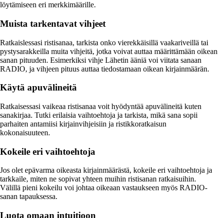
löytämiseen eri merkkimäärille.
Muista tarkentavat vihjeet
Ratkaislessasi ristisanaa, tarkista onko vierekkäisillä vaakariveillä tai
pystysarakkeilla muita vihjeitä, jotka voivat auttaa määrittämään oikean
sanan pituuden. Esimerkiksi vihje Lähetin ääniä voi viitata sanaan
RADIO, ja vihjeen pituus auttaa tiedostamaan oikean kirjainmäärän.
Käytä apuvälineitä
Ratkaisessasi vaikeaa ristisanaa voit hyödyntää apuvälineitä kuten
sanakirjaa. Tutki erilaisia vaihtoehtoja ja tarkista, mikä sana sopii
parhaiten antamiisi kirjainvihjeisiin ja ristikkoratkaisun
kokonaisuuteen.
Kokeile eri vaihtoehtoja
Jos olet epävarma oikeasta kirjainmäärästä, kokeile eri vaihtoehtoja ja
tarkkaile, miten ne sopivat yhteen muihin ristisanan ratkaisuihin.
Välillä pieni kokeilu voi johtaa oikeaan vastaukseen myös RADIO-
sanan tapauksessa.
Luota omaan intuitioon