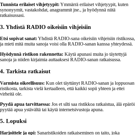
Tunnista erilaiset vihjetyypit:
Ymmärrä erilaiset vihjetyypit, kuten
synonyymit, vastakohdat, anagrammit jne., ja hyödynnä niitä
ratkaisussasi.
3. Yhdistä RADIO oikeisiin vihjeisiin
Etsi sopivat sanat:
Yhdistä RADIO-sana oikeisiin vihjeisiin ristikossa,
ja mieti mitä muita sanoja voisi olla RADIO-sanan kanssa yhteydessä.
Hyödynnä ristikon rakennetta:
Käytä apunasi muita jo täytettyjä
sanoja ja niiden kirjaimia auttaaksesi RADIO-sanan ratkaisussa.
4. Tarkista ratkaisut
Varmista oikeellisuus:
Kun olet täyttänyt RADIO-sanan ja loppuosan
ristikosta, tarkista vielä kertaalleen, että kaikki sopii yhteen ja ettei
virheitä ole.
Pyydä apua tarvittaessa:
Jos et silti saa ristikkoa ratkaistua, älä epäröi
pyytää apua ystävältä tai käytä internetsivustoja apuna.
5. Lopuksi
Harjoittele ja opi:
Sanaristikoiden ratkaiseminen on taito, joka