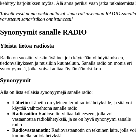
kehittyy harjoituksen myötä. Älä anna periksi vaan jatka ratkaisemista!
Toivottavasti nämä vinkit auttavat sinua ratkaisemaan RADIO-sanalla
varustetun sanaristikon onnistuneesti!
Synonyymit sanalle RADIO
Yleistä tietoa radiosta
Radio on suosittu viestintäväline, jota käytetään viihdyttämiseen,
tiedonvälitykseen ja musiikin kuunteluun. Sanalla radio on monia eri
synonyymejä, jotka voivat auttaa täyttämään ristikon.
Synonyymit
Alla on lista erilaisia synonyymejä sanalle radio:
Lähetin:
Lähetin on yleinen termi radiolähetyksille, ja sitä voi
käyttää vaihtoehtona sanalle radio.
Radiosoitin:
Radiosoitin viittaa laitteeseen, jolla voi
vastaanottaa radiolähetyksiä, ja se on hyvä synonyymi sanalle
radio.
Radiovastaanotin:
Radiovastaanotin on tekninen laite, jolla voi
kuunnella radiolähetyksiä.