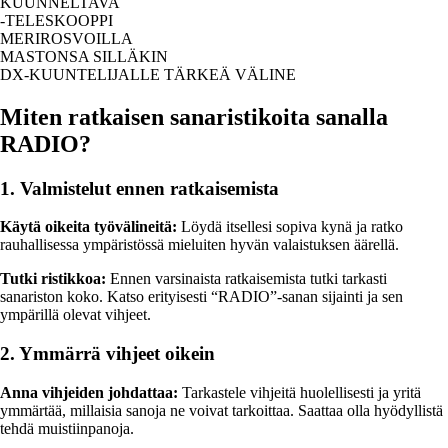
KUUNNELTAVA
-TELESKOOPPI
MERIROSVOILLA
MASTONSA SILLÄKIN
DX-KUUNTELIJALLE TÄRKEÄ VÄLINE
Miten ratkaisen sanaristikoita sanalla
RADIO?
1. Valmistelut ennen ratkaisemista
Käytä oikeita työvälineitä:
Löydä itsellesi sopiva kynä ja ratko
rauhallisessa ympäristössä mieluiten hyvän valaistuksen äärellä.
Tutki ristikkoa:
Ennen varsinaista ratkaisemista tutki tarkasti
sanariston koko. Katso erityisesti “RADIO”-sanan sijainti ja sen
ympärillä olevat vihjeet.
2. Ymmärrä vihjeet oikein
Anna vihjeiden johdattaa:
Tarkastele vihjeitä huolellisesti ja yritä
ymmärtää, millaisia sanoja ne voivat tarkoittaa. Saattaa olla hyödyllistä
tehdä muistiinpanoja.