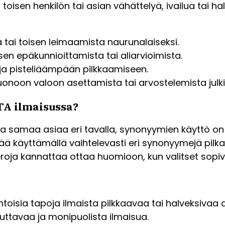
oisen henkilön tai asian vähättelyä, ivailua tai ha
 tai toisen leimaamista naurunalaiseksi.
en epäkunnioittamista tai aliarvioimista.
 ja pisteliäämpään pilkkaamiseen.
noon valoon asettamista tai arvostelemista julkis
A ilmaisussa?
ta samaa asiaa eri tavalla, synonyymien käyttö on 
käyttämällä vaihtelevasti eri synonyymejä pilkata-
eroja kannattaa ottaa huomioon, kun valitset sopiv
toisia tapoja ilmaista pilkkaavaa tai halveksivaa
uttavaa ja monipuolista ilmaisua.