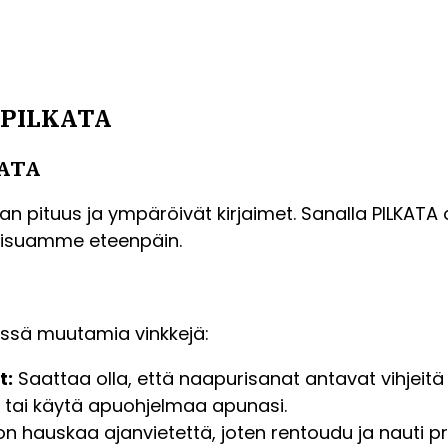
la PILKATA
KATA
n pituus ja ympäröivät kirjaimet. Sanalla PILKATA on 
aisuamme eteenpäin.
essä muutamia vinkkejä:
t:
Saattaa olla, että naapurisanat antavat vihjeitä
a tai käytä apuohjelmaa apunasi.
n hauskaa ajanvietettä, joten rentoudu ja nauti pr