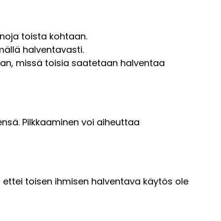
anoja toista kohtaan.
imällä halventavasti.
aan, missä toisia saatetaan halventaa
eensä. Pilkkaaminen voi aiheuttaa
 ettei toisen ihmisen halventava käytös ole