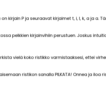
 on kirjain P ja seuraavat kirjaimet t, i, l, k, a ja 
ossa pelkkien kirjainvihiin perustuen. Joskus intuiti
rkista vielä koko ristikko varmistaaksesi, ettei vi
aisemaan ristikon sanalla PILKATA! Onnea ja iloa ris