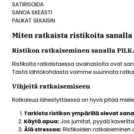
SATIRISOIDA
SANOA ILKEÄSTI
PALIKAT SEKAISIN
Miten ratkaista ristikoita sanal
Ristikon ratkaiseminen sanalla PIL
Ristikoita ratkaistaessa avainasioita ovat sana
Tästä lähtökohdasta voimme suunnata ratk
Vihjeitä ratkaisemiseen
Ratkaisua lähestyttäessä on hyvä pitää miel
Tarkista ristikon ympärillä olevat sana
Käytä apua:
Jos jumitat, pyydä kaverilt
Älä stressaa:
Ristikoiden ratkaiseminen o