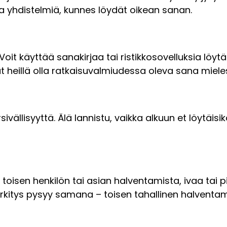
sia yhdistelmiä, kunnes löydät oikean sanan.
oit käyttää sanakirjaa tai ristikkosovelluksia löy
vat heillä olla ratkaisuvalmiudessa oleva sana miel
rsivällisyyttä. Älä lannistu, vaikka alkuun et löytäi
 toisen henkilön tai asian halventamista, ivaa tai pi
erkitys pysyy samana – toisen tahallinen halventa