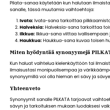
Pilata-sanaa käytetään kun halutaan ilmaista t
sanalle, tässä muutamia vaihtoehtoja:
Ivata:
Ivata-sana tarkoittaa pilkkaamista
Halveksia:
Halveksia-sana tarkoittaa tois
Ilkkua:
Ilkkua-sana viittaa ivallisempaan
Haukkua:
Haukkua-sana kuvaa toisen huo
Miten hyödyntää synonyymejä PILKAT
Kun haluat vaihtelua kielenkäyttöön tai ilmais
ilmaisustasi monipuolisempaa ja värikkäämpää 
synonyymillä voi olla hieman eri sävy ja sävy
Yhteenveto
Synonyymit sanalle PILKATA tarjoavat vaihtoeh
sävyn ja tarkoituksen mukaan luodaksesi vaik