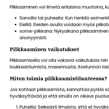
Pilkkaaminen voi ilmetä erilaisina muotoina, k
Sanoilla tai puheella: Kun henkilö esimerk
Eleillä: Eleiden avulla voidaan myös pilkat
some-pilkkana: Nykyaikana pilkkaaminen o
anonyymisti.
Pilkkaamisen vaikutukset
Pilkkaamisella voi olla vakavia vaikutuksia ni
loukkaantumista, masennusta, itsetunnon lasku
Miten toimia pilkkaamistilanteessa?
Jos kohtaat pilkkaamista, kannattaa pyrkiä sä
hyväksyttävää ja että sinulla on oikeus puolust
Puheilla: Selkeästi ilmaista, että et hyvä