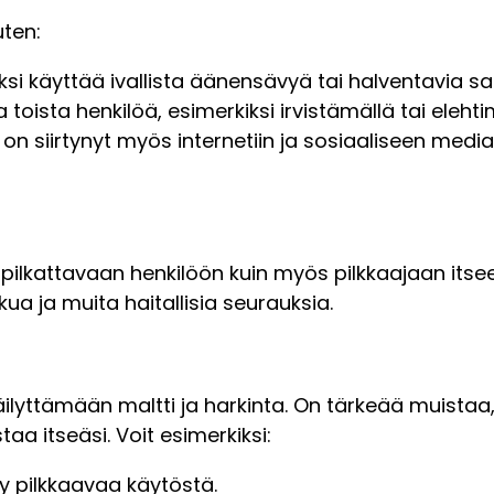
uten:
iksi käyttää ivallista äänensävyä tai halventavia s
a toista henkilöä, esimerkiksi irvistämällä tai eleht
n siirtynyt myös internetiin ja sosiaaliseen medi
in pilkattavaan henkilöön kuin myös pilkkaajaan its
a ja muita haitallisia seurauksia.
ilyttämään maltti ja harkinta. On tärkeää muistaa,
aa itseäsi. Voit esimerkiksi:
ksy pilkkaavaa käytöstä.