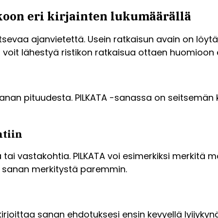
koon eri kirjainten lukumäärällä
lkitsevaa ajanvietettä. Usein ratkaisun avain on lö
n voit lähestyä ristikon ratkaisua ottaen huomioon 
 sanan pituudesta. PILKATA -sanassa on seitsemän ki
htiin
tai vastakohtia. PILKATA voi esimerkiksi merkitä m
 sanan merkitystä paremmin.
 kirjoittaa sanan ehdotuksesi ensin kevyellä lyijykynä