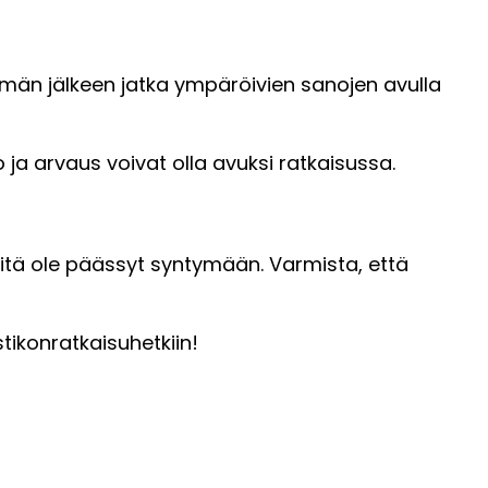
a. Tämän jälkeen jatka ympäröivien sanojen avulla
o ja arvaus voivat olla avuksi ratkaisussa.
rheitä ole päässyt syntymään. Varmista, että
tikonratkaisuhetkiin!