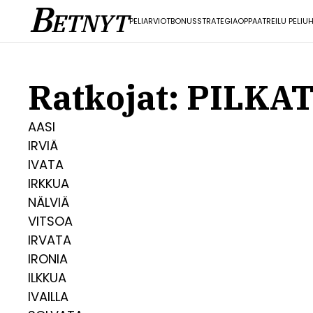
B
ETNYT
PELI
ARVIOT
BONUS
STRATEGIA
OPPAAT
REILU PELI
UH
Ratkojat: PILKA
AASI
IRVIÄ
IVATA
IRKKUA
NÄLVIÄ
VITSOA
IRVATA
IRONIA
ILKKUA
IVAILLA