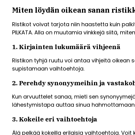
Miten löydän oikean sanan ristik
Ristikot voivat tarjota niin haastetta kuin pa
PILKATA. Alla on muutamia vinkkejä siitä, mite
1. Kirjainten lukumäärä vihjeenä
Ristikon tyhjä ruutu voi antaa vihjeitä oikean
supistamaan vaihtoehtoja.
2. Perehdy synonyymeihin ja vastako
Kun arvuuttelet sanaa, mieti sen synonyymejä 
lähestymistapa auttaa sinua hahmottamaan
3. Kokeile eri vaihtoehtoja
Älä pelkää kokeilla erilaisia vaihtoehtoja. Voit