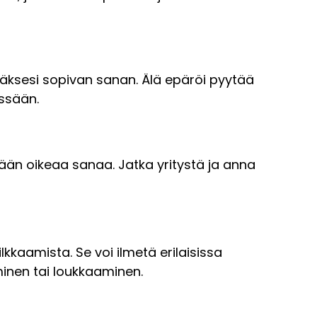
tääksesi sopivan sanan. Älä epäröi pyytää
essään.
sikään oikeaa sanaa. Jatka yritystä ja anna
lkkaamista. Se voi ilmetä erilaisissa
minen tai loukkaaminen.