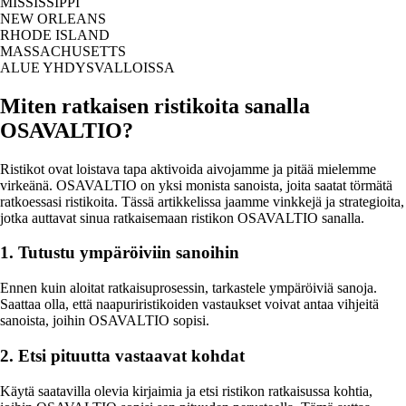
MISSISSIPPI
NEW ORLEANS
RHODE ISLAND
MASSACHUSETTS
ALUE YHDYSVALLOISSA
Miten ratkaisen ristikoita sanalla
OSAVALTIO?
Ristikot ovat loistava tapa aktivoida aivojamme ja pitää mielemme
virkeänä. OSAVALTIO on yksi monista sanoista, joita saatat törmätä
ratkoessasi ristikoita. Tässä artikkelissa jaamme vinkkejä ja strategioita,
jotka auttavat sinua ratkaisemaan ristikon OSAVALTIO sanalla.
1. Tutustu ympäröiviin sanoihin
Ennen kuin aloitat ratkaisuprosessin, tarkastele ympäröiviä sanoja.
Saattaa olla, että naapuriristikoiden vastaukset voivat antaa vihjeitä
sanoista, joihin OSAVALTIO sopisi.
2. Etsi pituutta vastaavat kohdat
Käytä saatavilla olevia kirjaimia ja etsi ristikon ratkaisussa kohtia,