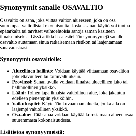
Synonyymit sanalle OSAVALTIO
Osavaltio on sana, joka viittaa valtion alueeseen, joka on osa
suurempaa valtiollista kokonaisuutta. Joskus sanan käyttö voi tuntua
epätarkalta tai tarvitset vaihtoehtoisia sanoja saman käsitteen
ilmaisemiseksi. Tässä artikkelissa esitellään synonyymejä sanalle
osavaltio auttamaan sinua ratkaisemaan ristikon tai laajentamaan
sanavarastoasi.
Synonyymit osavaltiolle:
Alueellinen hallinto:
Voidaan käyttää viittaamaan osavaltion
johdettavuuteen tai toimivaltuuksiin.
Provinssi:
Sanan avulla voidaan ilmaista alueellinen jako tai
hallinnollinen yksikkö.
Lääni:
Toinen tapa ilmaista valtiollinen alue, joka jakautuu
edelleen pienempiin yksiköihin.
Vaikutuspiiri:
Käytetään kuvaamaan aluetta, jonka alla on
laajempi valtiollinen yksikkö.
Osa-alue:
Tätä sanaa voidaan käyttää korostamaan alueen osaa
suuremmasta kokonaisuudesta.
Lisätietoa synonyymeistä: