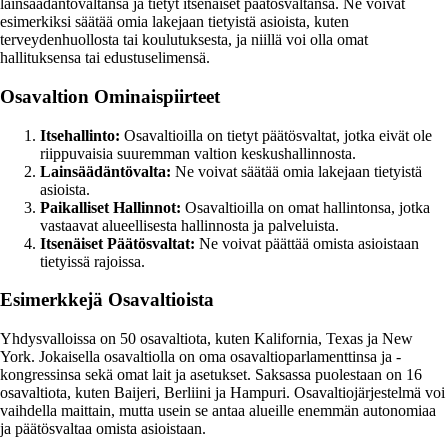
lainsäädäntövaltansa ja tietyt itsenäiset päätösvaltansa. Ne voivat
esimerkiksi säätää omia lakejaan tietyistä asioista, kuten
terveydenhuollosta tai koulutuksesta, ja niillä voi olla omat
hallituksensa tai edustuselimensä.
Osavaltion Ominaispiirteet
Itsehallinto:
Osavaltioilla on tietyt päätösvaltat, jotka eivät ole
riippuvaisia suuremman valtion keskushallinnosta.
Lainsäädäntövalta:
Ne voivat säätää omia lakejaan tietyistä
asioista.
Paikalliset Hallinnot:
Osavaltioilla on omat hallintonsa, jotka
vastaavat alueellisesta hallinnosta ja palveluista.
Itsenäiset Päätösvaltat:
Ne voivat päättää omista asioistaan
tietyissä rajoissa.
Esimerkkejä Osavaltioista
Yhdysvalloissa on 50 osavaltiota, kuten Kalifornia, Texas ja New
York. Jokaisella osavaltiolla on oma osavaltioparlamenttinsa ja -
kongressinsa sekä omat lait ja asetukset. Saksassa puolestaan on 16
osavaltiota, kuten Baijeri, Berliini ja Hampuri. Osavaltiojärjestelmä voi
vaihdella maittain, mutta usein se antaa alueille enemmän autonomiaa
ja päätösvaltaa omista asioistaan.