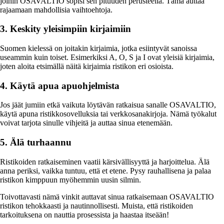
joihin OSAVALTIO sopisi sen pituuden perusteella. Tämä auttaa
rajaamaan mahdollisia vaihtoehtoja.
3. Keskity yleisimpiin kirjaimiin
Suomen kielessä on joitakin kirjaimia, jotka esiintyvät sanoissa
useammin kuin toiset. Esimerkiksi A, O, S ja I ovat yleisiä kirjaimia,
joten aloita etsimällä näitä kirjaimia ristikon eri osioista.
4. Käytä apua apuohjelmista
Jos jäät jumiin etkä vaikuta löytävän ratkaisua sanalle OSAVALTIO,
käytä apuna ristikkosovelluksia tai verkkosanakirjoja. Nämä työkalut
voivat tarjota sinulle vihjeitä ja auttaa sinua etenemään.
5. Älä turhaannu
Ristikoiden ratkaiseminen vaatii kärsivällisyyttä ja harjoittelua. Älä
anna periksi, vaikka tuntuu, että et etene. Pysy rauhallisena ja palaa
ristikon kimppuun myöhemmin uusin silmin.
Toivottavasti nämä vinkit auttavat sinua ratkaisemaan OSAVALTIO
ristikon tehokkaasti ja nautinnollisesti. Muista, että ristikoiden
tarkoituksena on nauttia prosessista ja haastaa itseään!