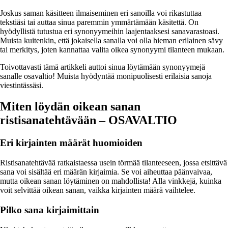
Joskus saman käsitteen ilmaiseminen eri sanoilla voi rikastuttaa
tekstiäsi tai auttaa sinua paremmin ymmärtämään käsitettä. On
hyödyllistä tutustua eri synonyymeihin laajentaaksesi sanavarastoasi.
Muista kuitenkin, että jokaisella sanalla voi olla hieman erilainen sävy
tai merkitys, joten kannattaa valita oikea synonyymi tilanteen mukaan.
Toivottavasti tämä artikkeli auttoi sinua löytämään synonyymejä
sanalle osavaltio! Muista hyödyntää monipuolisesti erilaisia sanoja
viestintässäsi.
Miten löydän oikean sanan
ristisanatehtävään – OSAVALTIO
Eri kirjainten määrät huomioiden
Ristisanatehtävää ratkaistaessa usein törmää tilanteeseen, jossa etsittävä
sana voi sisältää eri määrän kirjaimia. Se voi aiheuttaa päänvaivaa,
mutta oikean sanan löytäminen on mahdollista! Alla vinkkejä, kuinka
voit selvittää oikean sanan, vaikka kirjainten määrä vaihtelee.
Pilko sana kirjaimittain