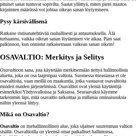
pituiset sanat tuntuvat sopivilta. Saatat yllättyä, miten pieni muutos
kirjaimien määrässä voi johtaa oikean sanan löytymiseen.
Pysy kärsivällisenä
Ratkaise ristisanatehtävää rauhallisesti ja antaumuksella. Älä
turhaannu, vaikka oikean sanan löytäminen vie aikaa. Pian saat
palkinnon, kun onnistut ratkaisemaan vaikean sanan oikein!
OSAVALTIO: Merkitys ja Selitys
Osavaltio
on sana, jota käytetään merkitsemään tiettyä hallinnollista
aluetta, joka on osa laajempaa valtiota. Suomessa itseasiassa ei ole
osavaltioita, vaan meillä on maakuntia, jotka vastaavat osavaltioita
muiden maiden järjestelmissä. Osavaltiot ovat yleisiä käytäntöjä
esimerkiksi Yhdysvalloissa ja Saksassa. Seuraavaksi käymme
tarkemmin läpi, mitä osavaltio tarkoittaa ja millaisia ominaisuuksia
niihin yleensä liittyy.
Mikä on Osavaltio?
Osavaltio
on itsehallinnollinen alue, joka sijaitsee suuremman valtion
sisällä. Osavaltioilla on yleensä omat paikalliset hallintonsa,