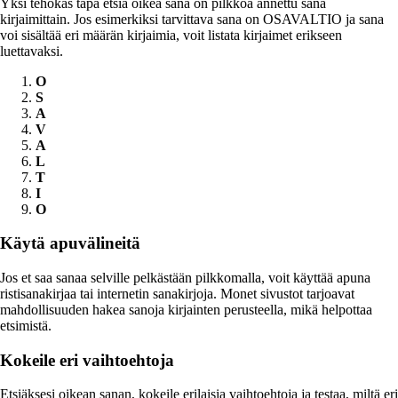
Yksi tehokas tapa etsiä oikea sana on pilkkoa annettu sana
kirjaimittain. Jos esimerkiksi tarvittava sana on OSAVALTIO ja sana
voi sisältää eri määrän kirjaimia, voit listata kirjaimet erikseen
luettavaksi.
O
S
A
V
A
L
T
I
O
Käytä apuvälineitä
Jos et saa sanaa selville pelkästään pilkkomalla, voit käyttää apuna
ristisanakirjaa tai internetin sanakirjoja. Monet sivustot tarjoavat
mahdollisuuden hakea sanoja kirjainten perusteella, mikä helpottaa
etsimistä.
Kokeile eri vaihtoehtoja
Etsiäksesi oikean sanan, kokeile erilaisia vaihtoehtoja ja testaa, miltä eri