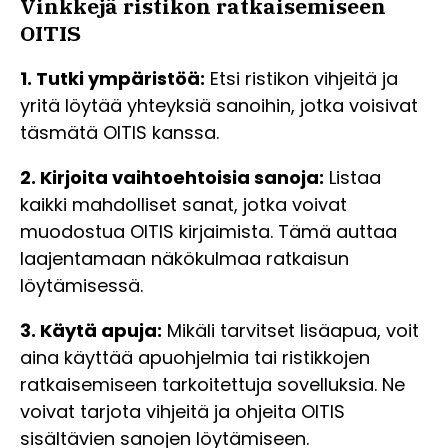
Vinkkejä ristikon ratkaisemiseen
OITIS
1. Tutki ympäristöä:
Etsi ristikon vihjeitä ja
yritä löytää yhteyksiä sanoihin, jotka voisivat
täsmätä OITIS kanssa.
2. Kirjoita vaihtoehtoisia sanoja:
Listaa
kaikki mahdolliset sanat, jotka voivat
muodostua OITIS kirjaimista. Tämä auttaa
laajentamaan näkökulmaa ratkaisun
löytämisessä.
3. Käytä apuja:
Mikäli tarvitset lisäapua, voit
aina käyttää apuohjelmia tai ristikkojen
ratkaisemiseen tarkoitettuja sovelluksia. Ne
voivat tarjota vihjeitä ja ohjeita OITIS
sisältävien sanojen löytämiseen.