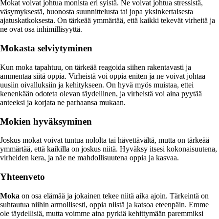
Mokat voivat johtua monista eri syistä. Ne voivat johtua stressistä,
väsymyksestä, huonosta suunnittelusta tai jopa yksinkertaisesta
ajatuskatkoksesta. On tärkeää ymmärtää, että kaikki tekevät virheitä ja
ne ovat osa inhimillisyyttä.
Mokasta selviytyminen
Kun moka tapahtuu, on tärkeää reagoida siihen rakentavasti ja
ammentaa siitä oppia. Virheistä voi oppia eniten ja ne voivat johtaa
uusiin oivalluksiin ja kehitykseen. On hyvä myös muistaa, ettei
kenenkään odoteta olevan täydellinen, ja virheistä voi aina pyytää
anteeksi ja korjata ne parhaansa mukaan.
Mokien hyväksyminen
Joskus mokat voivat tuntua nololta tai hävettävältä, mutta on tärkeää
ymmärtää, että kaikilla on joskus niitä. Hyväksy itsesi kokonaisuutena,
virheiden kera, ja näe ne mahdollisuutena oppia ja kasvaa.
Yhteenveto
Moka
on osa elämää ja jokainen tekee niitä aika ajoin. Tärkeintä on
suhtautua niihin armollisesti, oppia niistä ja katsoa eteenpäin. Emme
ole täydellisiä, mutta voimme aina pyrkiä kehittymään paremmiksi