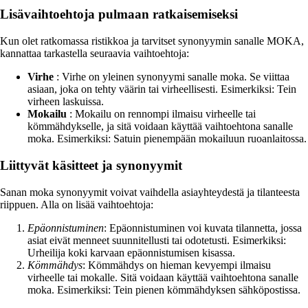
Lisävaihtoehtoja pulmaan ratkaisemiseksi
Kun olet ratkomassa ristikkoa ja tarvitset synonyymin sanalle MOKA,
kannattaa tarkastella seuraavia vaihtoehtoja:
Virhe
: Virhe on yleinen synonyymi sanalle moka. Se viittaa
asiaan, joka on tehty väärin tai virheellisesti. Esimerkiksi: Tein
virheen laskuissa.
Mokailu
: Mokailu on rennompi ilmaisu virheelle tai
kömmähdykselle, ja sitä voidaan käyttää vaihtoehtona sanalle
moka. Esimerkiksi: Satuin pienempään mokailuun ruoanlaitossa.
Liittyvät käsitteet ja synonyymit
Sanan moka synonyymit voivat vaihdella asiayhteydestä ja tilanteesta
riippuen. Alla on lisää vaihtoehtoja:
Epäonnistuminen
: Epäonnistuminen voi kuvata tilannetta, jossa
asiat eivät menneet suunnitellusti tai odotetusti. Esimerkiksi:
Urheilija koki karvaan epäonnistumisen kisassa.
Kömmähdys
: Kömmähdys on hieman kevyempi ilmaisu
virheelle tai mokalle. Sitä voidaan käyttää vaihtoehtona sanalle
moka. Esimerkiksi: Tein pienen kömmähdyksen sähköpostissa.