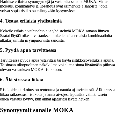
Harkitse erilaisia synonyymejä ja vastineita sanalle MOKA. Virhe,
mokaus, kömmähdys ja lipsahdus ovat esimerkkejä sanoista, jotka
voivat sopia ristikossa esiintyvään kysymykseen.
4. Testaa erilaisia yhdistelmiä
Kokeile erilaisia vaihtoehtoja ja yhdistelmiä MOKA sanaan liittyen.
Saatat löytää oikean vastauksen kokeilemalla erilaisia kombinaatioita
alkukirjaimista ja ympäröivistä sanoista.
5. Pyydä apua tarvittaessa
Tarvittaessa pyydä apua ystäviltäsi tai käytä ristikkosovelluksia apuna.
Toisinaan ulkopuolinen näkökulma voi auttaa sinua löytämään piilossa
olevan vastauksen MOKA ristikkoon.
6. Älä stressaa liikaa
Ristikoiden tarkoitus on rentoutua ja nauttia ajanvietteestä. Älä stressaa
liikaa ratkoessasi ristikoita ja anna aivojesi lepuuttaa välillä. Usein
oikea vastaus löytyy, kun annat ajatustesi levätä hetken.
Synonyymit sanalle MOKA