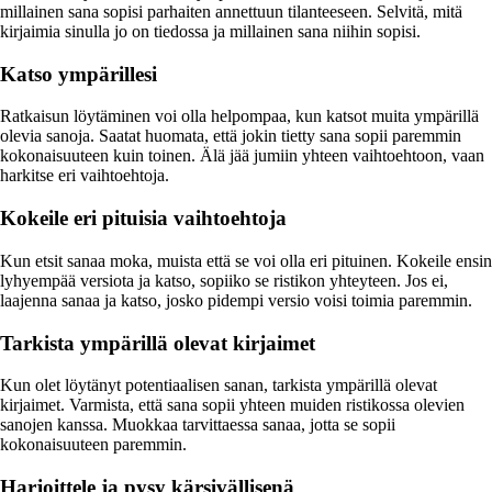
millainen sana sopisi parhaiten annettuun tilanteeseen. Selvitä, mitä
kirjaimia sinulla jo on tiedossa ja millainen sana niihin sopisi.
Katso ympärillesi
Ratkaisun löytäminen voi olla helpompaa, kun katsot muita ympärillä
olevia sanoja. Saatat huomata, että jokin tietty sana sopii paremmin
kokonaisuuteen kuin toinen. Älä jää jumiin yhteen vaihtoehtoon, vaan
harkitse eri vaihtoehtoja.
Kokeile eri pituisia vaihtoehtoja
Kun etsit sanaa moka, muista että se voi olla eri pituinen. Kokeile ensin
lyhyempää versiota ja katso, sopiiko se ristikon yhteyteen. Jos ei,
laajenna sanaa ja katso, josko pidempi versio voisi toimia paremmin.
Tarkista ympärillä olevat kirjaimet
Kun olet löytänyt potentiaalisen sanan, tarkista ympärillä olevat
kirjaimet. Varmista, että sana sopii yhteen muiden ristikossa olevien
sanojen kanssa. Muokkaa tarvittaessa sanaa, jotta se sopii
kokonaisuuteen paremmin.
Harjoittele ja pysy kärsivällisenä