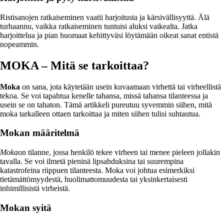
Ristisanojen ratkaiseminen vaatii harjoitusta ja kärsivällisyyttä. Älä
turhaannu, vaikka ratkaiseminen tuntuisi aluksi vaikealta. Jatka
harjoittelua ja pian huomaat kehittyväsi löytämään oikeat sanat entistä
nopeammin.
MOKA – Mitä se tarkoittaa?
Moka
on sana, jota käytetään usein kuvaamaan virhettä tai virheellistä
tekoa. Se voi tapahtua kenelle tahansa, missä tahansa tilanteessa ja
usein se on tahaton. Tämä artikkeli pureutuu syvemmin siihen, mitä
moka tarkalleen ottaen tarkoittaa ja miten siihen tulisi suhtautua.
Mokan määritelmä
Moka
on tilanne, jossa henkilö tekee virheen tai menee pieleen jollakin
tavalla. Se voi ilmetä pieninä lipsahduksina tai suurempina
katastrofeina riippuen tilanteesta. Moka voi johtua esimerkiksi
tietämättömyydestä, huolimattomuudesta tai yksinkertaisesti
inhimillisistä virheistä.
Mokan syitä