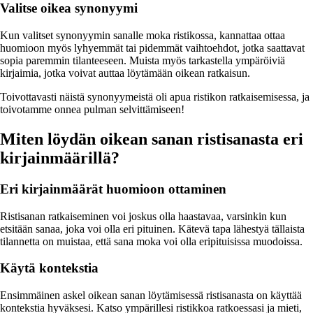
Valitse oikea synonyymi
Kun valitset synonyymin sanalle moka ristikossa, kannattaa ottaa
huomioon myös lyhyemmät tai pidemmät vaihtoehdot, jotka saattavat
sopia paremmin tilanteeseen. Muista myös tarkastella ympäröiviä
kirjaimia, jotka voivat auttaa löytämään oikean ratkaisun.
Toivottavasti näistä synonyymeistä oli apua ristikon ratkaisemisessa, ja
toivotamme onnea pulman selvittämiseen!
Miten löydän oikean sanan ristisanasta eri
kirjainmäärillä?
Eri kirjainmäärät huomioon ottaminen
Ristisanan ratkaiseminen voi joskus olla haastavaa, varsinkin kun
etsitään sanaa, joka voi olla eri pituinen. Kätevä tapa lähestyä tällaista
tilannetta on muistaa, että sana moka voi olla eripituisissa muodoissa.
Käytä kontekstia
Ensimmäinen askel oikean sanan löytämisessä ristisanasta on käyttää
kontekstia hyväksesi. Katso ympärillesi ristikkoa ratkoessasi ja mieti,