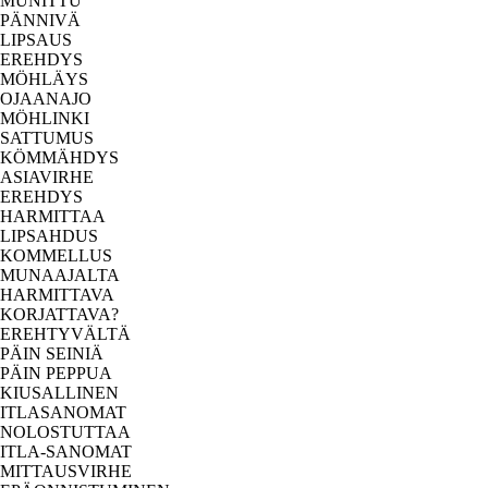
MUNITTU
PÄNNIVÄ
LIPSAUS
EREHDYS
MÖHLÄYS
OJAANAJO
MÖHLINKI
SATTUMUS
KÖMMÄHDYS
ASIAVIRHE
EREHDYS
HARMITTAA
LIPSAHDUS
KOMMELLUS
MUNAAJALTA
HARMITTAVA
KORJATTAVA?
EREHTYVÄLTÄ
PÄIN SEINIÄ
PÄIN PEPPUA
KIUSALLINEN
ITLASANOMAT
NOLOSTUTTAA
ITLA-SANOMAT
MITTAUSVIRHE