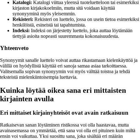
Katalogi:
Katalogi viittaa yleensä tuoteluetteloon tai esimerkiksi
kirjaston kirjakokoelmiin, mutta sitä voidaan käyttää
synonyyminä myös yleisemmin.
Rekisteri:
Rekisteri on luettelo, jossa on usein tietoa esimerkiksi
henkilöistä, esineistä tai tapahtumista.
Indeksi:
Indeksi on järjestetty luettelo, joka auttaa löytämään
tiettyjä asioita nopeasti suuremmasta kokonaisuudesta.
Yhteenveto
Synonyymit sanalle luettelo voivat auttaa rikastamaan kielenkäyttöä ja
välillä on hyödyllistä käyttää eri sanoja samaa asiaa tarkoittaessa.
Valitsemalla sopivan synonyymin voi myös välttää toistoa ja tehdä
teksteistä mielenkiintoisempia luettavia.
Kuinka löytää oikea sana eri mittaisten
kirjainten avulla
Eri mittaiset kirjainyhteisöt ovat avain ratkaisuun
Ratkaisevan sanan löytäminen ristikossa voi olla haastavaa, mutta
avainasemassa on ymmärtää, että sana voi olla eri pituinen kuin miltä
ensin voi vaikuttaa. Yksi suosittu sana, joka sisältää eri määrän