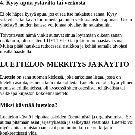
4. Kysy apua ystäviltä tai verkosta
Ei ole häpeä kysyä apua, jos et saa itse ratkaistua sanaa. Kysy
ystäviltäsi tai käytä foorumeita ja muita verkkoalustoja apunasi. Usein
yhteistyö muiden kanssa voi johtaa oivaltaviin ratkaisuihin.
Toivottavasti nämä vinkit auttavat sinua löytämään oikean sanan
ristikkoon, oli se sitten LUETTELO tai jokin muu haastava sana.
Muista pitää hauskaa ratkoessasi ristikkoa ja kehitä samalla aivojasi
uusilla haasteilla!
LUETTELON MERKITYS JA KÄYTTÖ
Luetelo
on sana suomen kielessä, joka tarkoittaa listaa, jossa on
lueteltu asioita, esineitä tai muita kohteita. Luetelo voi olla hyödyllinen
monissa eri tilanteissa, oli kyseessä sitten ostoslista, tehtävälista tai
vaikkapa kirjaston kokoelmaluettelo.
Miksi käyttää lueteloa?
Luettelon käyttö helpottaa asioiden jäsentämistä ja organisoimista. Se
auttaa pitämään asiat järjestyksessä ja selkeyttää viestintää. Luetelo voi
myös auttaa muistamaan asiat paremmin, kun ne on kirjattu
konkreettisesti ylös.