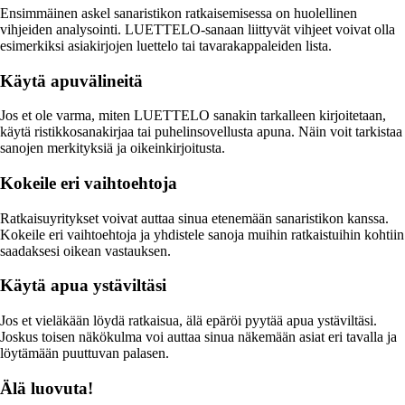
Ensimmäinen askel sanaristikon ratkaisemisessa on huolellinen
vihjeiden analysointi. LUETTELO-sanaan liittyvät vihjeet voivat olla
esimerkiksi asiakirjojen luettelo tai tavarakappaleiden lista.
Käytä apuvälineitä
Jos et ole varma, miten LUETTELO sanakin tarkalleen kirjoitetaan,
käytä ristikkosanakirjaa tai puhelinsovellusta apuna. Näin voit tarkistaa
sanojen merkityksiä ja oikeinkirjoitusta.
Kokeile eri vaihtoehtoja
Ratkaisuyritykset voivat auttaa sinua etenemään sanaristikon kanssa.
Kokeile eri vaihtoehtoja ja yhdistele sanoja muihin ratkaistuihin kohtiin
saadaksesi oikean vastauksen.
Käytä apua ystäviltäsi
Jos et vieläkään löydä ratkaisua, älä epäröi pyytää apua ystäviltäsi.
Joskus toisen näkökulma voi auttaa sinua näkemään asiat eri tavalla ja
löytämään puuttuvan palasen.
Älä luovuta!