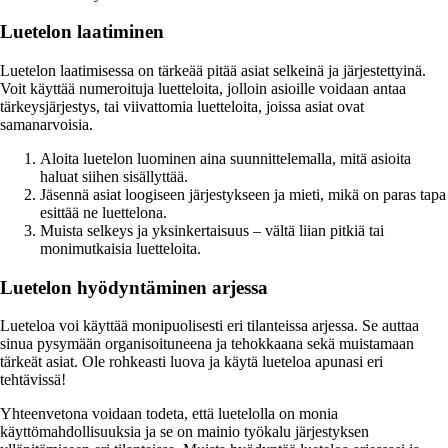
Luetelon laatiminen
Luetelon laatimisessa on tärkeää pitää asiat selkeinä ja järjestettyinä.
Voit käyttää numeroituja luetteloita, jolloin asioille voidaan antaa
tärkeysjärjestys, tai viivattomia luetteloita, joissa asiat ovat
samanarvoisia.
Aloita luetelon luominen aina suunnittelemalla, mitä asioita
haluat siihen sisällyttää.
Jäsennä asiat loogiseen järjestykseen ja mieti, mikä on paras tapa
esittää ne luettelona.
Muista selkeys ja yksinkertaisuus – vältä liian pitkiä tai
monimutkaisia luetteloita.
Luetelon hyödyntäminen arjessa
Lueteloa voi käyttää monipuolisesti eri tilanteissa arjessa. Se auttaa
sinua pysymään organisoituneena ja tehokkaana sekä muistamaan
tärkeät asiat. Ole rohkeasti luova ja käytä lueteloa apunasi eri
tehtävissä!
Yhteenvetona voidaan todeta, että luetelolla on monia
käyttömahdollisuuksia ja se on mainio työkalu järjestyksen