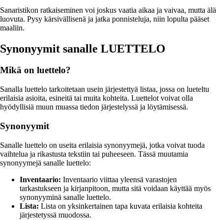
Sanaristikon ratkaiseminen voi joskus vaatia aikaa ja vaivaa, mutta älä
luovuta. Pysy kärsivällisenä ja jatka ponnisteluja, niin lopulta pääset
maaliin.
Synonyymit sanalle LUETTELO
Mikä on luettelo?
Sanalla luettelo tarkoitetaan usein järjestettyä listaa, jossa on lueteltu
erilaisia asioita, esineitä tai muita kohteita. Luettelot voivat olla
hyödyllisiä muun muassa tiedon järjestelyssä ja löytämisessä.
Synonyymit
Sanalle luettelo on useita erilaisia synonyymejä, jotka voivat tuoda
vaihtelua ja rikastusta tekstiin tai puheeseen. Tässä muutamia
synonyymejä sanalle luettelo:
Inventaario:
Inventaario viittaa yleensä varastojen
tarkastukseen ja kirjanpitoon, mutta sitä voidaan käyttää myös
synonyyminä sanalle luettelo.
Lista:
Lista on yksinkertainen tapa kuvata erilaisia kohteita
järjestetyssä muodossa.