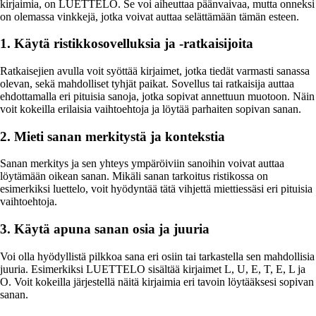
kirjaimia, on LUETTELO. Se voi aiheuttaa päänvaivaa, mutta onneksi
on olemassa vinkkejä, jotka voivat auttaa selättämään tämän esteen.
1. Käytä ristikkosovelluksia ja -ratkaisijoita
Ratkaisejien avulla voit syöttää kirjaimet, jotka tiedät varmasti sanassa
olevan, sekä mahdolliset tyhjät paikat. Sovellus tai ratkaisija auttaa
ehdottamalla eri pituisia sanoja, jotka sopivat annettuun muotoon. Näin
voit kokeilla erilaisia vaihtoehtoja ja löytää parhaiten sopivan sanan.
2. Mieti sanan merkitystä ja kontekstia
Sanan merkitys ja sen yhteys ympäröiviin sanoihin voivat auttaa
löytämään oikean sanan. Mikäli sanan tarkoitus ristikossa on
esimerkiksi luettelo, voit hyödyntää tätä vihjettä miettiessäsi eri pituisia
vaihtoehtoja.
3. Käytä apuna sanan osia ja juuria
Voi olla hyödyllistä pilkkoa sana eri osiin tai tarkastella sen mahdollisia
juuria. Esimerkiksi LUETTELO sisältää kirjaimet L, U, E, T, E, L ja
O. Voit kokeilla järjestellä näitä kirjaimia eri tavoin löytääksesi sopivan
sanan.