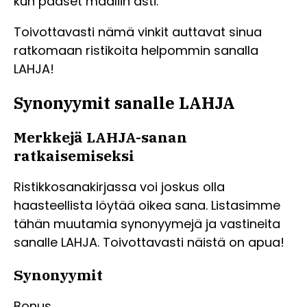
kun pääset maaliin asti.
Toivottavasti nämä vinkit auttavat sinua
ratkomaan ristikoita helpommin sanalla
LAHJA!
Synonyymit sanalle LAHJA
Merkkejä LAHJA-sanan
ratkaisemiseksi
Ristikkosanakirjassa voi joskus olla
haasteellista löytää oikea sana. Listasimme
tähän muutamia synonyymejä ja vastineita
sanalle LAHJA. Toivottavasti näistä on apua!
Synonyymit
Bonus