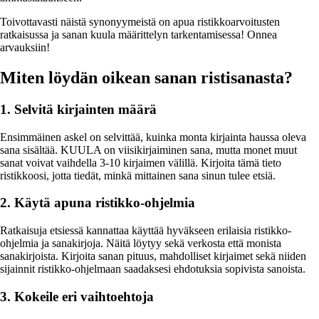
Toivottavasti näistä synonyymeistä on apua ristikkoarvoitusten
ratkaisussa ja sanan kuula määrittelyn tarkentamisessa! Onnea
arvauksiin!
Miten löydän oikean sanan ristisanasta?
1. Selvitä kirjainten määrä
Ensimmäinen askel on selvittää, kuinka monta kirjainta haussa oleva
sana sisältää. KUULA on viisikirjaiminen sana, mutta monet muut
sanat voivat vaihdella 3-10 kirjaimen välillä. Kirjoita tämä tieto
ristikkoosi, jotta tiedät, minkä mittainen sana sinun tulee etsiä.
2. Käytä apuna ristikko-ohjelmia
Ratkaisuja etsiessä kannattaa käyttää hyväkseen erilaisia ristikko-
ohjelmia ja sanakirjoja. Näitä löytyy sekä verkosta että monista
sanakirjoista. Kirjoita sanan pituus, mahdolliset kirjaimet sekä niiden
sijainnit ristikko-ohjelmaan saadaksesi ehdotuksia sopivista sanoista.
3. Kokeile eri vaihtoehtoja