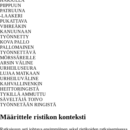
HARJULLA
PIIPPUUN
PATRUUNA
-LAAKERI
PUKATTAVA
VIHREÄKIN
KANUUNAAN
TYÖNNETTY
KOVA PALLO
PALLOMAINEN
TYÖNNETTÄVÄ
MÖRSSÄREILLE
ARSIN VÄLINE
URHEILUSEURA
LUJAA MATKAAN
URHEILUVÄLINE
KAHVALLINENKIN
HEITTORINGISTÄ
TYKILLÄ AMMUTTU
SÄVELTÄJÄ TOIVO
TYÖNNETÄÄN RINGISTÄ
Määrittele ristikon konteksti
Ratkaisuun asti johtava ensimmäinen askel ristikoiden ratkaisemisessa