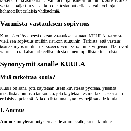
kokeile rohkeasti erilaisia vaihtoehtoja ristikon ruutuihin. Joskus oikea
vastaus paljastuu vasta, kun olet testannut erilaisia vaihtoehtoja ja
hahmotellut erilaisia yhdistelmiä.
Varmista vastauksen sopivuus
Kun uskot löytäneesi oikean vastauksen sanaan KUULA, varmista
vielä sen sopivuus muihin ristikon ruutuihin. Tarkista, että vastaus
täsmää myös muihin ristikossa oleviin sanoihin ja vihjeisiin. Näin voit
varmistua ratkaisun oikeellisuudesta ennen lopullista kirjaamista.
Synonyymit sanalle KUULA
Mitä tarkoittaa kuula?
Kuula on sana, jota käytetään usein kuvatessa pyöreää, yleensä
metallista ammusta tai kuulaa, jota käytetään esimerkiksi aseissa tai
erilaisissa peleissä. Alla on listattuna synonyymejä sanalle kuula.
1. Ammus
Ammus
on yleisnimitys erilaisille ammuksille, kuten kuulille.