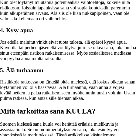
Kun olet löytänyt muutamia potentiaalisia vaihtoehtoja, kokeile niitä
ristikkoon. Joissain tapauksissa sana voi sopia kontekstiin paremmin
kuin alkuperäinen arvaus. Älä siis ole liian tiukkapipoinen, vaan ole
valmis kokeilemaan eri vaihtoehtoja.
4. Kysy apua
Jos edellä mainitut vinkit eivät tuota tulosta, älä epäröi kysyä apua.
Kaverilta tai perheenjäseneltä voi löytyä juuri se oikea sana, joka auttaa
sinut eteenpäin ristikon ratkaisemisessa. Myös sosiaalisessa mediassa
voi pyytää apua muilta ratkojilta.
5. Älä turhaannu
Ristikkoja ratkoessa on tärkeää pitää mielessä, että joskus oikean sanan
löytäminen voi olla haastavaa. Älä turhaannu, vaan anna aivojesi
levätä hetken ja palaa ratkaisemiseen myöhemmin uusin voimin. Usein
pulma ratkeaa, kun antaa sille hieman aikaa.
Mitä tarkoittaa sana KUULA?
Suomen kielessä sana kuula voi herättää erilaisia mielikuvia ja
assosiaatioita. Se on monimerkityksinen sana, joka esiintyy eri
yhteyksissä ja merkityksissä. Tässä artikkelissa käsittelemme