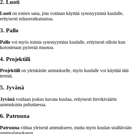
2. Luoti
Luoti
on toinen sana, jota voidaan käyttää synonyyminä kuulalle,
erityisesti tuliaseratkaisuissa.
3. Pallo
Pallo
voi myös toimia synonyymina kuulalle, erityisesti silloin kun
korostetaan pyöreää muotoa.
4. Projektiili
Projektiili
on yleiskäsite ammukselle, myös kuulalle voi käyttää tätä
termiä.
5. Jyvänä
Jyvänä
voidaan joskus kuvata kuulaa, erityisesti hirvikiväärin
ammuksista puhuttaessa.
6. Patruuna
Patruuna
viittaa yleisesti ammukseen, mutta myös kuulan sisältävään
ammuslataukseen.