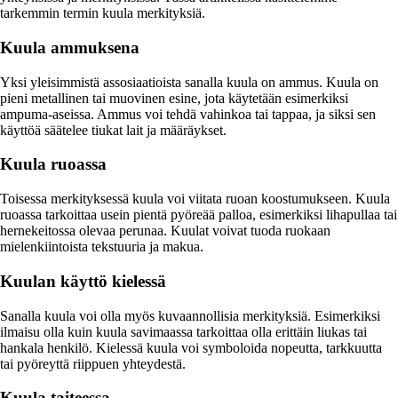
tarkemmin termin kuula merkityksiä.
Kuula ammuksena
Yksi yleisimmistä assosiaatioista sanalla kuula on ammus. Kuula on
pieni metallinen tai muovinen esine, jota käytetään esimerkiksi
ampuma-aseissa. Ammus voi tehdä vahinkoa tai tappaa, ja siksi sen
käyttöä säätelee tiukat lait ja määräykset.
Kuula ruoassa
Toisessa merkityksessä kuula voi viitata ruoan koostumukseen. Kuula
ruoassa tarkoittaa usein pientä pyöreää palloa, esimerkiksi lihapullaa tai
hernekeitossa olevaa perunaa. Kuulat voivat tuoda ruokaan
mielenkiintoista tekstuuria ja makua.
Kuulan käyttö kielessä
Sanalla kuula voi olla myös kuvaannollisia merkityksiä. Esimerkiksi
ilmaisu olla kuin kuula savimaassa tarkoittaa olla erittäin liukas tai
hankala henkilö. Kielessä kuula voi symboloida nopeutta, tarkkuutta
tai pyöreyttä riippuen yhteydestä.
Kuula taiteessa