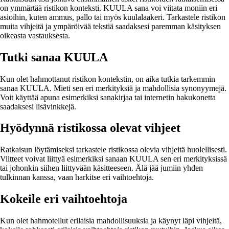
on ymmärtää ristikon konteksti. KUULA sana voi viitata moniin eri
asioihin, kuten ammus, pallo tai myös kuulalaakeri. Tarkastele ristikon
muita vihjeitä ja ympäröivää tekstiä saadaksesi paremman käsityksen
oikeasta vastauksesta.
Tutki sanaa KUULA
Kun olet hahmottanut ristikon kontekstin, on aika tutkia tarkemmin
sanaa KUULA. Mieti sen eri merkityksiä ja mahdollisia synonyymejä.
Voit käyttää apuna esimerkiksi sanakirjaa tai internetin hakukonetta
saadaksesi lisävinkkejä.
Hyödynnä ristikossa olevat vihjeet
Ratkaisun löytämiseksi tarkastele ristikossa olevia vihjeitä huolellisesti.
Viitteet voivat liittyä esimerkiksi sanaan KUULA sen eri merkityksissä
tai johonkin siihen liittyvään käsitteeseen. Älä jää jumiin yhden
tulkinnan kanssa, vaan harkitse eri vaihtoehtoja.
Kokeile eri vaihtoehtoja
Kun olet hahmotellut erilaisia mahdollisuuksia ja käynyt läpi vihjeitä,