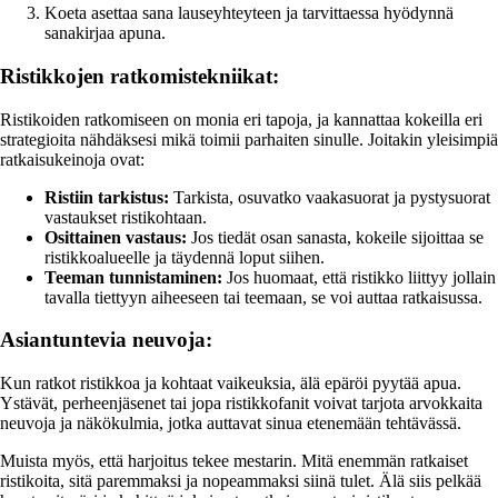
Koeta asettaa sana lauseyhteyteen ja tarvittaessa hyödynnä
sanakirjaa apuna.
Ristikkojen ratkomistekniikat:
Ristikoiden ratkomiseen on monia eri tapoja, ja kannattaa kokeilla eri
strategioita nähdäksesi mikä toimii parhaiten sinulle. Joitakin yleisimpiä
ratkaisukeinoja ovat:
Ristiin tarkistus:
Tarkista, osuvatko vaakasuorat ja pystysuorat
vastaukset ristikohtaan.
Osittainen vastaus:
Jos tiedät osan sanasta, kokeile sijoittaa se
ristikkoalueelle ja täydennä loput siihen.
Teeman tunnistaminen:
Jos huomaat, että ristikko liittyy jollain
tavalla tiettyyn aiheeseen tai teemaan, se voi auttaa ratkaisussa.
Asiantuntevia neuvoja:
Kun ratkot ristikkoa ja kohtaat vaikeuksia, älä epäröi pyytää apua.
Ystävät, perheenjäsenet tai jopa ristikkofanit voivat tarjota arvokkaita
neuvoja ja näkökulmia, jotka auttavat sinua etenemään tehtävässä.
Muista myös, että harjoitus tekee mestarin. Mitä enemmän ratkaiset
ristikoita, sitä paremmaksi ja nopeammaksi siinä tulet. Älä siis pelkää