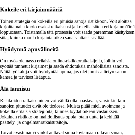
Kokeile eri kirjainmääriä
Toinen strategia on kokeilla eri pituisia sanoja ristikkoon. Voit aloittaa
kirjoittamalla kuolo osaksi ratkaisuasi ja kokeilla sitten eri kirjainmääriä
loppuosaan. Toistamalla tätä prosessia voit saada paremman käsityksen
siitä, kuinka monta kirjainta oikea sana saattaisi sisältää.
Hyödynnä apuvälineitä
On myös olemassa erilaisia online-ristikkoratkaisijoita, joihin voit
syöttää tunnetut kirjaimet ja saada ehdotuksia mahdollisista sanoista.
Näitä työkaluja voit hyödyntää apuna, jos olet jumissa tietyn sanan
kanssa ja tarvitset lisäapua.
Älä lannistu
Ristikoiden ratkaiseminen voi välillä olla haastavaa, varsinkin kun
sanojen pituudet eivät ole tiedossa. Muista pitää mieli avoimena ja
kokeilla erilaisia strategioita, kunnes löydät oikean vastauksen.
Jokainen ristikko on mahdollisuus oppia jotain uutta ja kehittää
päättely- ja ongelmanratkaisutaitoja.
Toivottavasti nämä vinkit auttavat sinua löytämään oikean sanan,