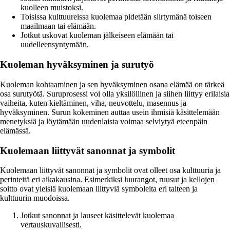
kuolleen muistoksi.
Toisissa kulttuureissa kuolemaa pidetään siirtymänä toiseen
maailmaan tai elämään.
Jotkut uskovat kuoleman jälkeiseen elämään tai
uudelleensyntymään.
Kuoleman hyväksyminen ja surutyö
Kuoleman kohtaaminen ja sen hyväksyminen osana elämää on tärkeä
osa surutyötä. Suruprosessi voi olla yksilöllinen ja siihen liittyy erilaisia
vaiheita, kuten kieltäminen, viha, neuvottelu, masennus ja
hyväksyminen. Surun kokeminen auttaa usein ihmisiä käsittelemään
menetyksiä ja löytämään uudenlaista voimaa selviytyä eteenpäin
elämässä.
Kuolemaan liittyvät sanonnat ja symbolit
Kuolemaan liittyvät sanonnat ja symbolit ovat olleet osa kulttuuria ja
perinteitä eri aikakausina. Esimerkiksi luurangot, ruusut ja kellojen
soitto ovat yleisiä kuolemaan liittyviä symboleita eri taiteen ja
kulttuurin muodoissa.
Jotkut sanonnat ja lauseet käsittelevät kuolemaa
vertauskuvallisesti.