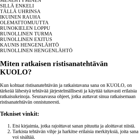
MENEHTYMINEN
SILLÄ ENKELI
TÄLLÄ UHRINSA
IKUINEN RAUHA
OLEMATTOMUUTTA
RUNOKIELEN LOPPU
RUNOLLINEN TURMA
RUNOLLINEN EXITUS
KAUNIS HENGENLÄHTÖ
RUNOLLINEN HENGENLÄHTÖ
Miten ratkaisen ristisanatehtävän
KUOLO?
Kun kohtaat ristisanatehtävän ja ratkaistavana sana on KUOLO, on
tärkeää lähestyä tehtävää järjestelmällisesti ja käyttää taitavasti erilaisia
ratkaisukeinoja. Seuraavassa ohjeet, jotka auttavat sinua ratkaisemaan
ristisanatehtävän onnistuneesti.
Tekniset vinkit:
Etsi kirjaimia, jotka rajoittavat sanan pituutta ja aloittavat niistä.
Tarkista tehtävän vihje ja harkitse erilaisia merkityksiä, joita sana
voi sisältää.