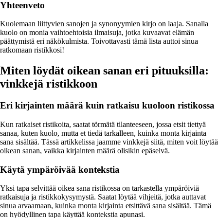
Yhteenveto
Kuolemaan liittyvien sanojen ja synonyymien kirjo on laaja. Sanalla
kuolo on monia vaihtoehtoisia ilmaisuja, jotka kuvaavat elämän
päättymistä eri näkökulmista. Toivottavasti tämä lista auttoi sinua
ratkomaan ristikkosi!
Miten löydät oikean sanan eri pituuksilla:
vinkkejä ristikkoon
Eri kirjainten määrä kuin ratkaisu kuoloon ristikossa
Kun ratkaiset ristikoita, saatat törmätä tilanteeseen, jossa etsit tiettyä
sanaa, kuten kuolo, mutta et tiedä tarkalleen, kuinka monta kirjainta
sana sisältää. Tässä artikkelissa jaamme vinkkejä siitä, miten voit löytää
oikean sanan, vaikka kirjainten määrä olisikin epäselvä.
Käytä ympäröivää kontekstia
Yksi tapa selvittää oikea sana ristikossa on tarkastella ympäröiviä
ratkaisuja ja ristikkokysymystä. Saatat löytää vihjeitä, jotka auttavat
sinua arvaamaan, kuinka monta kirjainta etsittävä sana sisältää. Tämä
on hyödyllinen tapa käyttää kontekstia apunasi.