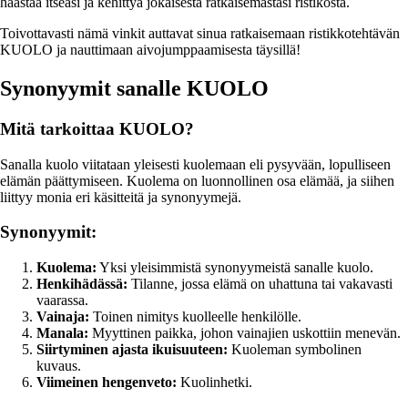
haastaa itseäsi ja kehittyä jokaisesta ratkaisemastasi ristikosta.
Toivottavasti nämä vinkit auttavat sinua ratkaisemaan ristikkotehtävän
KUOLO ja nauttimaan aivojumppaamisesta täysillä!
Synonyymit sanalle KUOLO
Mitä tarkoittaa KUOLO?
Sanalla kuolo viitataan yleisesti kuolemaan eli pysyvään, lopulliseen
elämän päättymiseen. Kuolema on luonnollinen osa elämää, ja siihen
liittyy monia eri käsitteitä ja synonyymejä.
Synonyymit:
Kuolema:
Yksi yleisimmistä synonyymeistä sanalle kuolo.
Henkihädässä:
Tilanne, jossa elämä on uhattuna tai vakavasti
vaarassa.
Vainaja:
Toinen nimitys kuolleelle henkilölle.
Manala:
Myyttinen paikka, johon vainajien uskottiin menevän.
Siirtyminen ajasta ikuisuuteen:
Kuoleman symbolinen
kuvaus.
Viimeinen hengenveto:
Kuolinhetki.