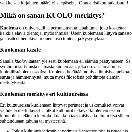
vaikka sen kirjainten määrä olisi epäselvä. Onnea ristikon ratkaisuun!
Mikä on sanan KUOLO merkitys?
Kuolema
on universaali ja peruuttamaton tapahtuma, joka koskettaa
kaikkia eläviä olentoja, myös ihmisiä. Usein kuolemaan liittyvä sanasto
ja käsitteet herättävät monenlaisia tunteita ja kysymyksiä.
Kuoleman käsite
Sanalla
kuolo
viitataan yleisesti kuolemaan eli elämän päättymiseen. Se
symboloi siirtymistä elämästä kuolemaan, joka on väistämätön osa
inhimillistä olemassaoloa. Kuolema herättää monissa ihmisissä pelkoa,
surua ja hämmennystä, mutta myös filosofisia pohdintoja elämän
merkityksestä.
Kuoleman merkitys eri kulttuureissa
Eri kulttuureissa kuolemaan liittyvät perinteet ja uskomukset voivat
vaihdella merkittävästi. Jotkut kulttuurit näkevät kuoleman osana
luonnollista elämän kiertokulkua, kun taas toisissa kulttuureissa siihen
suhtaudutaan tabuna tai mysteerinä.
Jotkut kulttuurit järjestävät perinteisiä seremonioita ja rituaaleja