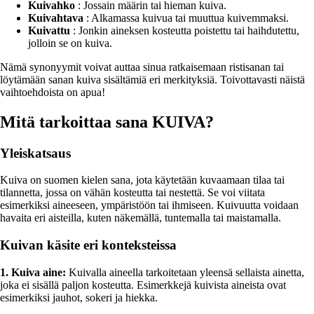
Kuivahko
: Jossain määrin tai hieman kuiva.
Kuivahtava
: Alkamassa kuivua tai muuttua kuivemmaksi.
Kuivattu
: Jonkin aineksen kosteutta poistettu tai haihdutettu,
jolloin se on kuiva.
Nämä synonyymit voivat auttaa sinua ratkaisemaan ristisanan tai
löytämään sanan kuiva sisältämiä eri merkityksiä. Toivottavasti näistä
vaihtoehdoista on apua!
Mitä tarkoittaa sana KUIVA?
Yleiskatsaus
Kuiva on suomen kielen sana, jota käytetään kuvaamaan tilaa tai
tilannetta, jossa on vähän kosteutta tai nestettä. Se voi viitata
esimerkiksi aineeseen, ympäristöön tai ihmiseen. Kuivuutta voidaan
havaita eri aisteilla, kuten näkemällä, tuntemalla tai maistamalla.
Kuivan käsite eri konteksteissa
1. Kuiva aine:
Kuivalla aineella tarkoitetaan yleensä sellaista ainetta,
joka ei sisällä paljon kosteutta. Esimerkkejä kuivista aineista ovat
esimerkiksi jauhot, sokeri ja hiekka.