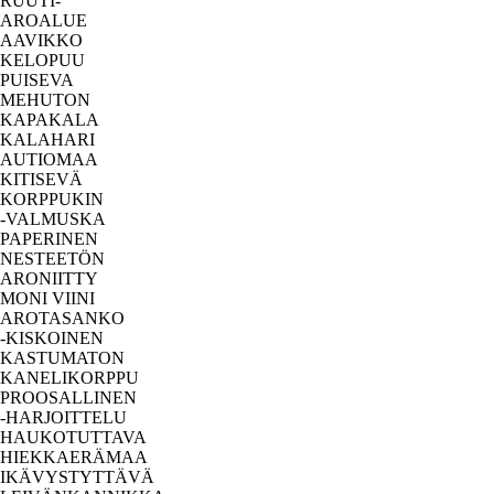
RUUTI-
AROALUE
AAVIKKO
KELOPUU
PUISEVA
MEHUTON
KAPAKALA
KALAHARI
AUTIOMAA
KITISEVÄ
KORPPUKIN
-VALMUSKA
PAPERINEN
NESTEETÖN
ARONIITTY
MONI VIINI
AROTASANKO
-KISKOINEN
KASTUMATON
KANELIKORPPU
PROOSALLINEN
-HARJOITTELU
HAUKOTUTTAVA
HIEKKAERÄMAA
IKÄVYSTYTTÄVÄ