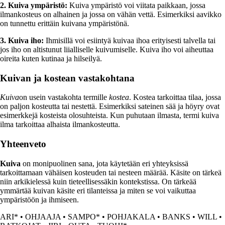
2. Kuiva ympäristö:
Kuiva ympäristö voi viitata paikkaan, jossa
ilmankosteus on alhainen ja jossa on vähän vettä. Esimerkiksi aavikko
on tunnettu erittäin kuivana ympäristönä.
3. Kuiva iho:
Ihmisillä voi esiintyä kuivaa ihoa erityisesti talvella tai
jos iho on altistunut liialliselle kuivumiselle. Kuiva iho voi aiheuttaa
oireita kuten kutinaa ja hilseilyä.
Kuivan ja kostean vastakohtana
Kuiva
on usein vastakohta termille
kostea
. Kostea tarkoittaa tilaa, jossa
on paljon kosteutta tai nestettä. Esimerkiksi sateinen sää ja höyry ovat
esimerkkejä kosteista olosuhteista. Kun puhutaan ilmasta, termi kuiva
ilma tarkoittaa alhaista ilmankosteutta.
Yhteenveto
Kuiva
on monipuolinen sana, jota käytetään eri yhteyksissä
tarkoittamaan vähäisen kosteuden tai nesteen määrää. Käsite on tärkeä
niin arkikielessä kuin tieteellisessäkin kontekstissa. On tärkeää
ymmärtää kuivan käsite eri tilanteissa ja miten se voi vaikuttaa
ympäristöön ja ihmiseen.
ARI*
•
OHJAAJA
•
SAMPO*
•
POHJAKALA
•
BANKS
•
WILL
•