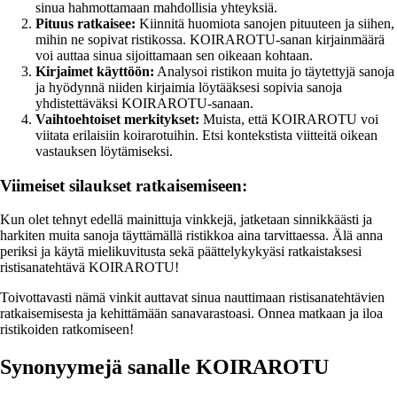
sinua hahmottamaan mahdollisia yhteyksiä.
Pituus ratkaisee:
Kiinnitä huomiota sanojen pituuteen ja siihen,
mihin ne sopivat ristikossa. KOIRAROTU-sanan kirjainmäärä
voi auttaa sinua sijoittamaan sen oikeaan kohtaan.
Kirjaimet käyttöön:
Analysoi ristikon muita jo täytettyjä sanoja
ja hyödynnä niiden kirjaimia löytääksesi sopivia sanoja
yhdistettäväksi KOIRAROTU-sanaan.
Vaihtoehtoiset merkitykset:
Muista, että KOIRAROTU voi
viitata erilaisiin koirarotuihin. Etsi kontekstista viitteitä oikean
vastauksen löytämiseksi.
Viimeiset silaukset ratkaisemiseen:
Kun olet tehnyt edellä mainittuja vinkkejä, jatketaan sinnikkäästi ja
harkiten muita sanoja täyttämällä ristikkoa aina tarvittaessa. Älä anna
periksi ja käytä mielikuvitusta sekä päättelykykyäsi ratkaistaksesi
ristisanatehtävä KOIRAROTU!
Toivottavasti nämä vinkit auttavat sinua nauttimaan ristisanatehtävien
ratkaisemisesta ja kehittämään sanavarastoasi. Onnea matkaan ja iloa
ristikoiden ratkomiseen!
Synonyymejä sanalle KOIRAROTU