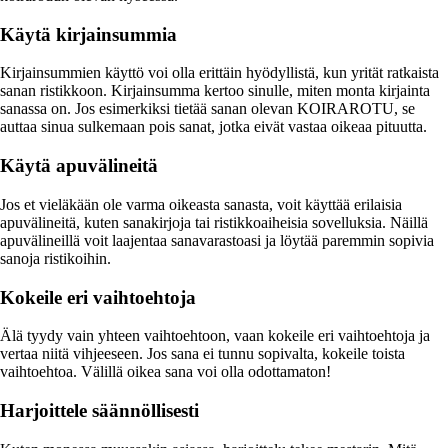
Käytä kirjainsummia
Kirjainsummien käyttö voi olla erittäin hyödyllistä, kun yrität ratkaista
sanan ristikkoon. Kirjainsumma kertoo sinulle, miten monta kirjainta
sanassa on. Jos esimerkiksi tietää sanan olevan KOIRAROTU, se
auttaa sinua sulkemaan pois sanat, jotka eivät vastaa oikeaa pituutta.
Käytä apuvälineitä
Jos et vieläkään ole varma oikeasta sanasta, voit käyttää erilaisia
apuvälineitä, kuten sanakirjoja tai ristikkoaiheisia sovelluksia. Näillä
apuvälineillä voit laajentaa sanavarastoasi ja löytää paremmin sopivia
sanoja ristikoihin.
Kokeile eri vaihtoehtoja
Älä tyydy vain yhteen vaihtoehtoon, vaan kokeile eri vaihtoehtoja ja
vertaa niitä vihjeeseen. Jos sana ei tunnu sopivalta, kokeile toista
vaihtoehtoa. Välillä oikea sana voi olla odottamaton!
Harjoittele säännöllisesti