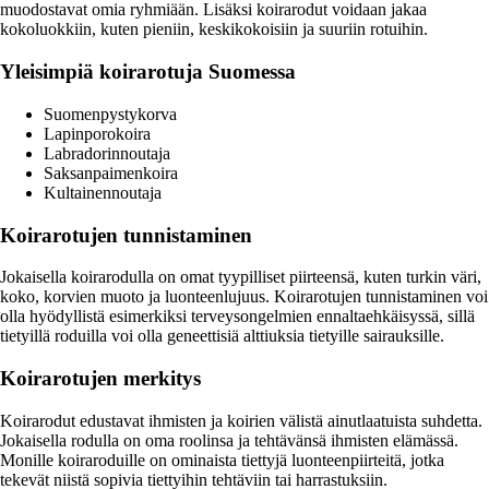
muodostavat omia ryhmiään. Lisäksi koirarodut voidaan jakaa
kokoluokkiin, kuten pieniin, keskikokoisiin ja suuriin rotuihin.
Yleisimpiä koirarotuja Suomessa
Suomenpystykorva
Lapinporokoira
Labradorinnoutaja
Saksanpaimenkoira
Kultainennoutaja
Koirarotujen tunnistaminen
Jokaisella koirarodulla on omat tyypilliset piirteensä, kuten turkin väri,
koko, korvien muoto ja luonteenlujuus. Koirarotujen tunnistaminen voi
olla hyödyllistä esimerkiksi terveysongelmien ennaltaehkäisyssä, sillä
tietyillä roduilla voi olla geneettisiä alttiuksia tietyille sairauksille.
Koirarotujen merkitys
Koirarodut edustavat ihmisten ja koirien välistä ainutlaatuista suhdetta.
Jokaisella rodulla on oma roolinsa ja tehtävänsä ihmisten elämässä.
Monille koiraroduille on ominaista tiettyjä luonteenpiirteitä, jotka
tekevät niistä sopivia tiettyihin tehtäviin tai harrastuksiin.