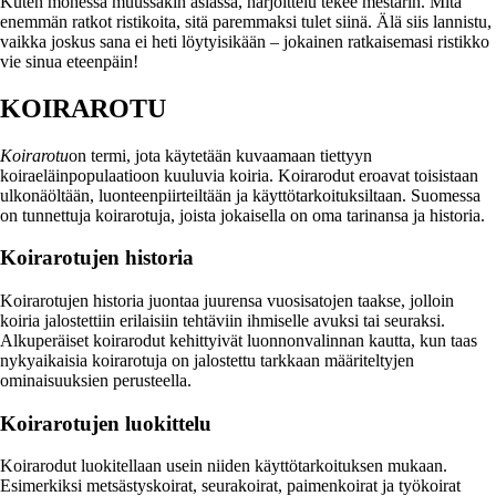
Kuten monessa muussakin asiassa, harjoittelu tekee mestarin. Mitä
enemmän ratkot ristikoita, sitä paremmaksi tulet siinä. Älä siis lannistu,
vaikka joskus sana ei heti löytyisikään – jokainen ratkaisemasi ristikko
vie sinua eteenpäin!
KOIRAROTU
Koirarotu
on termi, jota käytetään kuvaamaan tiettyyn
koiraeläinpopulaatioon kuuluvia koiria. Koirarodut eroavat toisistaan
ulkonäöltään, luonteenpiirteiltään ja käyttötarkoituksiltaan. Suomessa
on tunnettuja koirarotuja, joista jokaisella on oma tarinansa ja historia.
Koirarotujen historia
Koirarotujen historia juontaa juurensa vuosisatojen taakse, jolloin
koiria jalostettiin erilaisiin tehtäviin ihmiselle avuksi tai seuraksi.
Alkuperäiset koirarodut kehittyivät luonnonvalinnan kautta, kun taas
nykyaikaisia koirarotuja on jalostettu tarkkaan määriteltyjen
ominaisuuksien perusteella.
Koirarotujen luokittelu
Koirarodut luokitellaan usein niiden käyttötarkoituksen mukaan.
Esimerkiksi metsästyskoirat, seurakoirat, paimenkoirat ja työkoirat