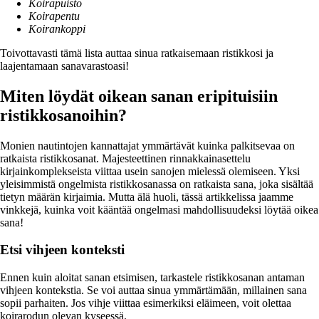
Koirapuisto
Koirapentu
Koirankoppi
Toivottavasti tämä lista auttaa sinua ratkaisemaan ristikkosi ja
laajentamaan sanavarastoasi!
Miten löydät oikean sanan eripituisiin
ristikkosanoihin?
Monien nautintojen kannattajat ymmärtävät kuinka palkitsevaa on
ratkaista ristikkosanat. Majesteettinen rinnakkainasettelu
kirjainkomplekseista viittaa usein sanojen mielessä olemiseen. Yksi
yleisimmistä ongelmista ristikkosanassa on ratkaista sana, joka sisältää
tietyn määrän kirjaimia. Mutta älä huoli, tässä artikkelissa jaamme
vinkkejä, kuinka voit kääntää ongelmasi mahdollisuudeksi löytää oikea
sana!
Etsi vihjeen konteksti
Ennen kuin aloitat sanan etsimisen, tarkastele ristikkosanan antaman
vihjeen kontekstia. Se voi auttaa sinua ymmärtämään, millainen sana
sopii parhaiten. Jos vihje viittaa esimerkiksi eläimeen, voit olettaa
koirarodun olevan kyseessä.