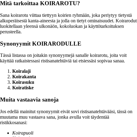
Mitä tarkoittaa KOIRAROTU?
Sana koirarotu viittaa tiettyyn koirien ryhmään, joka periytyy tietystä
alkuperäisestä kanta-aineesta ja jolla on tietyt ominaisuudet. Koirarodut
luokitellaan yleensä ulkonäön, kokoluokan ja käyttötarkoituksen
perusteella.
Synonyymit KOIRARODULLE
Tässä listassa on joitakin synonyymejä sanalle koirarotu, joita voit
käyttää ratkaistessasi ristisanatehtäviä tai etsiessäsi sopivaa sanaa.
Koiralaji
Koirakanta
Koirasuku
Koiratiske
Muita vastaavia sanoja
Jos edellä mainitut synonyymit eivät sovi ristisanatehtävääsi, tässä on
muutama muu vastaava sana, jonka avulla voit täydentää
ristikkosanasi:
Koirapuoli