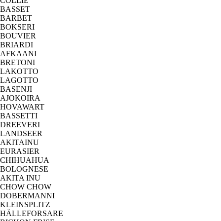
COLLIE
BASSET
BARBET
BOKSERI
BOUVIER
BRIARDI
AFKAANI
BRETONI
LAKOTTO
LAGOTTO
BASENJI
AJOKOIRA
HOVAWART
BASSETTI
DREEVERI
LANDSEER
AKITAINU
EURASIER
CHIHUAHUA
BOLOGNESE
AKITA INU
CHOW CHOW
DOBERMANNI
KLEINSPLITZ
HÄLLEFORSARE