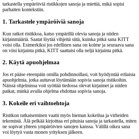
tarkastella ympäröiviä ristikkojen sanoja ja miettiä, mikä sopisi
parhaiten kontekstiin.
1. Tarkastele ympäröiviä sanoja
Kun ratkot ristikkoa, katso ympärillä olevia sanoja ja niiden
kirjainmääriä. Saatat löytää vihjeitä siitä, kuinka pitkä sana KITT
voisi olla. Esimerkiksi jos edellinen sana on kolme ja seuraava sana
on viisi kirjainta pitkä, KITT saattaisi olla neljä kirjainta pitkä.
2. Käytä apuohjelmaa
Jos et pääse eteenpäin omilla pohdinnoillasi, voit hyödyntää erilaisia
apuohjelmia, jotka auttavat löytämään sopivia sanoja ristikoihin.
Näissä ohjelmissa voit syöttää tiedossa olevat kirjaimet ja niiden
paikat, minkä avulla ohjelma ehdottaa sopivia sanoja.
3. Kokeile eri vaihtoehtoja
Ristikon ratkaiseminen vaatii myös hieman kokeilua ja virheiden
tekemistä. Älä pelkää kirjoittaa eri pituisia sanoja ja tarkastella, miten
ne sopivat yhteen ympäröivien sanojen kanssa. Välillä oikea sana
voi löytyä vasta monen yrityksen jälkeen.