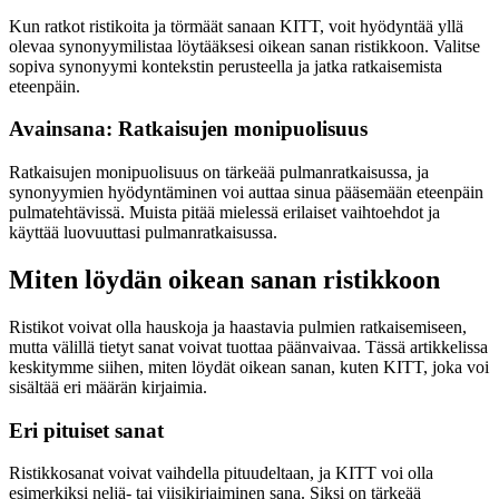
Kun ratkot ristikoita ja törmäät sanaan KITT, voit hyödyntää yllä
olevaa synonyymilistaa löytääksesi oikean sanan ristikkoon. Valitse
sopiva synonyymi kontekstin perusteella ja jatka ratkaisemista
eteenpäin.
Avainsana: Ratkaisujen monipuolisuus
Ratkaisujen monipuolisuus on tärkeää pulmanratkaisussa, ja
synonyymien hyödyntäminen voi auttaa sinua pääsemään eteenpäin
pulmatehtävissä. Muista pitää mielessä erilaiset vaihtoehdot ja
käyttää luovuuttasi pulmanratkaisussa.
Miten löydän oikean sanan ristikkoon
Ristikot voivat olla hauskoja ja haastavia pulmien ratkaisemiseen,
mutta välillä tietyt sanat voivat tuottaa päänvaivaa. Tässä artikkelissa
keskitymme siihen, miten löydät oikean sanan, kuten KITT, joka voi
sisältää eri määrän kirjaimia.
Eri pituiset sanat
Ristikkosanat voivat vaihdella pituudeltaan, ja KITT voi olla
esimerkiksi neljä- tai viisikirjaiminen sana. Siksi on tärkeää