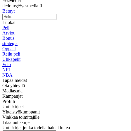
YesMedia
tiedotus@yesmedia.fi
Betnyt
Luokat
Peli
Arviot
Bonus
strategia
Oppaat
Reilu peli
Uhkapelit
Veto
NFL
NBA
Tapaa meidät
Ota yhteyttä
Mediasarja
Kampanjat
Profiili
Uutiskirjeet
Yhteistyökumppanit
Vinkkaa toimittajille
Tilaa uutiskirje
Uutiskirje, jonka todella haluat lukea.