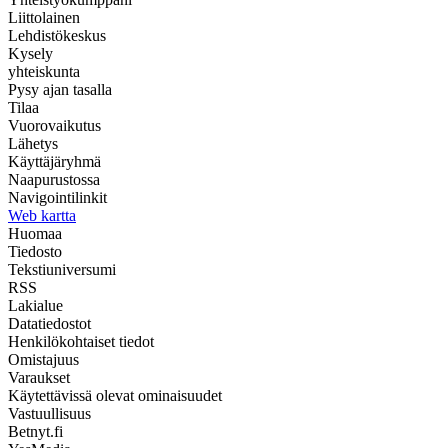
Liittolainen
Lehdistökeskus
Kysely
yhteiskunta
Pysy ajan tasalla
Tilaa
Vuorovaikutus
Lähetys
Käyttäjäryhmä
Naapurustossa
Navigointilinkit
Web kartta
Huomaa
Tiedosto
Tekstiuniversumi
RSS
Lakialue
Datatiedostot
Henkilökohtaiset tiedot
Omistajuus
Varaukset
Käytettävissä olevat ominaisuudet
Vastuullisuus
Betnyt.fi