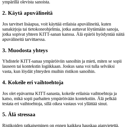
ympärillä olevista sanoista.
2. Käytä apuvälineitä
Jos tarvitset lisäapua, voit käyttää erilaisia apuvälineitä, kuten
sanakirjoja tai tietokoneohjelmia, jotka auttavat löytämään sanoja,
jotka sopivat yhteen KITT-sanan kanssa. Älä epäröi hyödyntää näitä
apuvälineitä tarvittaessa.
3. Muodosta yhteys
Yhdistele KITT-sanaa ympäröiviin sanoihin ja mieti, miten se sopii
lauseen tai kontekstin logiikkaan. Joskus sana voi tulla selväksi
vasta, kun löydät yhteyden muihin ristikon sanoihin.
4. Kokeile eri vaihtoehtoja
Jos olet epävarma KITT-sanasta, kokeile erilaisia vaihtoehtoja ja
katso, mikä sopii parhaiten ympäröivään kontekstiin. Älä pelkää
testata eri vaihtoehtoja, sillä oikea vastaus voi yllättää sinut.
5. Älä stressaa
Ristikoiden ratkaiseminen on ennen kaikkea hauskaa ajanvietettä.