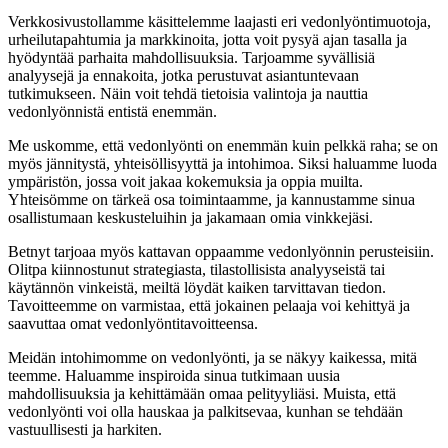
Verkkosivustollamme käsittelemme laajasti eri vedonlyöntimuotoja,
urheilutapahtumia ja markkinoita, jotta voit pysyä ajan tasalla ja
hyödyntää parhaita mahdollisuuksia. Tarjoamme syvällisiä
analyysejä ja ennakoita, jotka perustuvat asiantuntevaan
tutkimukseen. Näin voit tehdä tietoisia valintoja ja nauttia
vedonlyönnistä entistä enemmän.
Me uskomme, että vedonlyönti on enemmän kuin pelkkä raha; se on
myös jännitystä, yhteisöllisyyttä ja intohimoa. Siksi haluamme luoda
ympäristön, jossa voit jakaa kokemuksia ja oppia muilta.
Yhteisömme on tärkeä osa toimintaamme, ja kannustamme sinua
osallistumaan keskusteluihin ja jakamaan omia vinkkejäsi.
Betnyt tarjoaa myös kattavan oppaamme vedonlyönnin perusteisiin.
Olitpa kiinnostunut strategiasta, tilastollisista analyyseistä tai
käytännön vinkeistä, meiltä löydät kaiken tarvittavan tiedon.
Tavoitteemme on varmistaa, että jokainen pelaaja voi kehittyä ja
saavuttaa omat vedonlyöntitavoitteensa.
Meidän intohimomme on vedonlyönti, ja se näkyy kaikessa, mitä
teemme. Haluamme inspiroida sinua tutkimaan uusia
mahdollisuuksia ja kehittämään omaa pelityyliäsi. Muista, että
vedonlyönti voi olla hauskaa ja palkitsevaa, kunhan se tehdään
vastuullisesti ja harkiten.