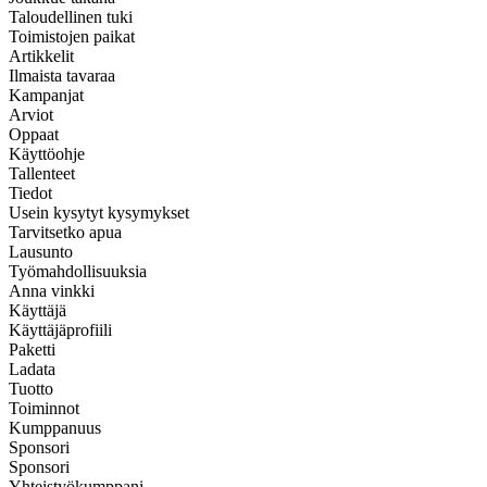
Taloudellinen tuki
Toimistojen paikat
Artikkelit
Ilmaista tavaraa
Kampanjat
Arviot
Oppaat
Käyttöohje
Tallenteet
Tiedot
Usein kysytyt kysymykset
Tarvitsetko apua
Lausunto
Työmahdollisuuksia
Anna vinkki
Käyttäjä
Käyttäjäprofiili
Paketti
Ladata
Tuotto
Toiminnot
Kumppanuus
Sponsori
Sponsori
Yhteistyökumppani