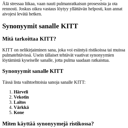
Älä stressaa liikaa, vaan nauti pulmanratkaisun prosessista ja ota
rennosti. Joskus oikea vastaus löytyy yllättävän helposti, kun annat
aivojesi levätä hetken.
Synonyymit sanalle KITT
Mitä tarkoittaa KITT?
KITT on nelikirjaiminen sana, joka voi esiintyä ristikoissa tai muissa
pulmatehtävissä. Usein tällaiset tehtävät vaativat synonyymien
löytämistä kyseiselle sanalle, jotta pulma saadaan ratkaistua.
Synonyymit sanalle KITT
Tässä lista vaihtoehtoisia sanoja sanalle KITT:
Härveli
Vekotin
Laitos
Värkkä
Kone
Miten käyttää synonyymejä ristikossa?