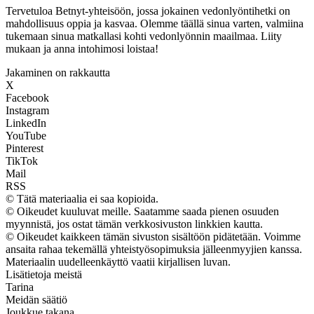
Tervetuloa Betnyt-yhteisöön, jossa jokainen vedonlyöntihetki on
mahdollisuus oppia ja kasvaa. Olemme täällä sinua varten, valmiina
tukemaan sinua matkallasi kohti vedonlyönnin maailmaa. Liity
mukaan ja anna intohimosi loistaa!
Jakaminen on rakkautta
X
Facebook
Instagram
LinkedIn
YouTube
Pinterest
TikTok
Mail
RSS
© Tätä materiaalia ei saa kopioida.
© Oikeudet kuuluvat meille. Saatamme saada pienen osuuden
myynnistä, jos ostat tämän verkkosivuston linkkien kautta.
© Oikeudet kaikkeen tämän sivuston sisältöön pidätetään. Voimme
ansaita rahaa tekemällä yhteistyösopimuksia jälleenmyyjien kanssa.
Materiaalin uudelleenkäyttö vaatii kirjallisen luvan.
Lisätietoja meistä
Tarina
Meidän säätiö
Joukkue takana