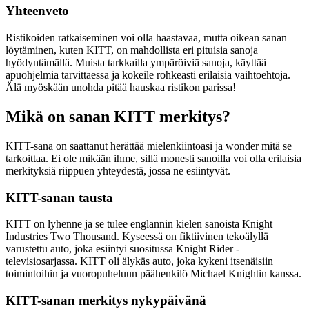
Yhteenveto
Ristikoiden ratkaiseminen voi olla haastavaa, mutta oikean sanan
löytäminen, kuten KITT, on mahdollista eri pituisia sanoja
hyödyntämällä. Muista tarkkailla ympäröiviä sanoja, käyttää
apuohjelmia tarvittaessa ja kokeile rohkeasti erilaisia vaihtoehtoja.
Älä myöskään unohda pitää hauskaa ristikon parissa!
Mikä on sanan KITT merkitys?
KITT-sana on saattanut herättää mielenkiintoasi ja wonder mitä se
tarkoittaa. Ei ole mikään ihme, sillä monesti sanoilla voi olla erilaisia
merkityksiä riippuen yhteydestä, jossa ne esiintyvät.
KITT-sanan tausta
KITT on lyhenne ja se tulee englannin kielen sanoista Knight
Industries Two Thousand. Kyseessä on fiktiivinen tekoälyllä
varustettu auto, joka esiintyi suositussa Knight Rider -
televisiosarjassa. KITT oli älykäs auto, joka kykeni itsenäisiin
toimintoihin ja vuoropuheluun päähenkilö Michael Knightin kanssa.
KITT-sanan merkitys nykypäivänä