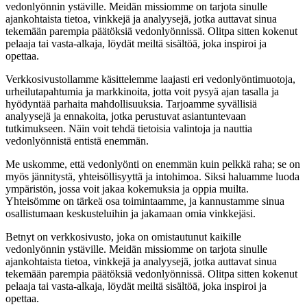
vedonlyönnin ystäville. Meidän missiomme on tarjota sinulle
ajankohtaista tietoa, vinkkejä ja analyysejä, jotka auttavat sinua
tekemään parempia päätöksiä vedonlyönnissä. Olitpa sitten kokenut
pelaaja tai vasta-alkaja, löydät meiltä sisältöä, joka inspiroi ja
opettaa.
Verkkosivustollamme käsittelemme laajasti eri vedonlyöntimuotoja,
urheilutapahtumia ja markkinoita, jotta voit pysyä ajan tasalla ja
hyödyntää parhaita mahdollisuuksia. Tarjoamme syvällisiä
analyysejä ja ennakoita, jotka perustuvat asiantuntevaan
tutkimukseen. Näin voit tehdä tietoisia valintoja ja nauttia
vedonlyönnistä entistä enemmän.
Me uskomme, että vedonlyönti on enemmän kuin pelkkä raha; se on
myös jännitystä, yhteisöllisyyttä ja intohimoa. Siksi haluamme luoda
ympäristön, jossa voit jakaa kokemuksia ja oppia muilta.
Yhteisömme on tärkeä osa toimintaamme, ja kannustamme sinua
osallistumaan keskusteluihin ja jakamaan omia vinkkejäsi.
Betnyt on verkkosivusto, joka on omistautunut kaikille
vedonlyönnin ystäville. Meidän missiomme on tarjota sinulle
ajankohtaista tietoa, vinkkejä ja analyysejä, jotka auttavat sinua
tekemään parempia päätöksiä vedonlyönnissä. Olitpa sitten kokenut
pelaaja tai vasta-alkaja, löydät meiltä sisältöä, joka inspiroi ja
opettaa.