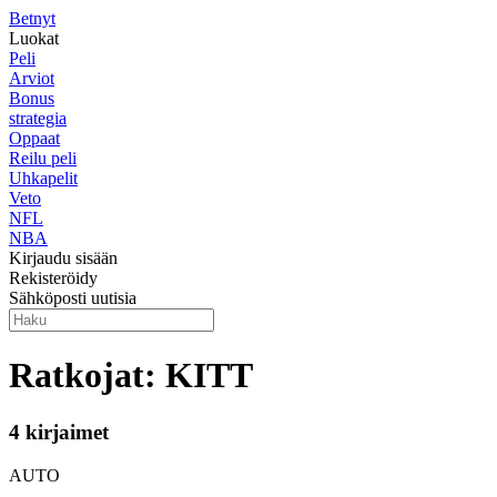
Betnyt
Luokat
Peli
Arviot
Bonus
strategia
Oppaat
Reilu peli
Uhkapelit
Veto
NFL
NBA
Kirjaudu sisään
Rekisteröidy
Sähköposti uutisia
Ratkojat: KITT
4 kirjaimet
AUTO