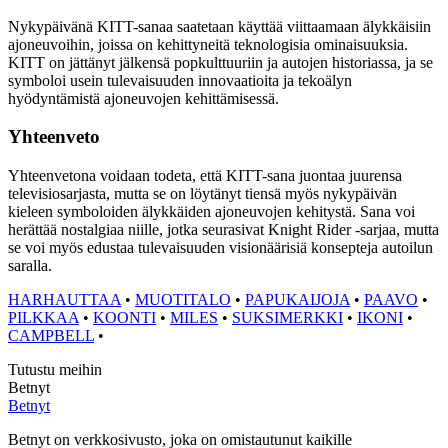
Nykypäivänä KITT-sanaa saatetaan käyttää viittaamaan älykkäisiin
ajoneuvoihin, joissa on kehittyneitä teknologisia ominaisuuksia.
KITT on jättänyt jälkensä popkulttuuriin ja autojen historiassa, ja se
symboloi usein tulevaisuuden innovaatioita ja tekoälyn
hyödyntämistä ajoneuvojen kehittämisessä.
Yhteenveto
Yhteenvetona voidaan todeta, että KITT-sana juontaa juurensa
televisiosarjasta, mutta se on löytänyt tiensä myös nykypäivän
kieleen symboloiden älykkäiden ajoneuvojen kehitystä. Sana voi
herättää nostalgiaa niille, jotka seurasivat Knight Rider -sarjaa, mutta
se voi myös edustaa tulevaisuuden visionäärisiä konsepteja autoilun
saralla.
HARHAUTTAA
•
MUOTITALO
•
PAPUKAIJOJA
•
PAAVO
•
PILKKAA
•
KOONTI
•
MILES
•
SUKSIMERKKI
•
IKONI
•
CAMPBELL
•
Tutustu meihin
Betnyt
Betnyt
Betnyt on verkkosivusto, joka on omistautunut kaikille