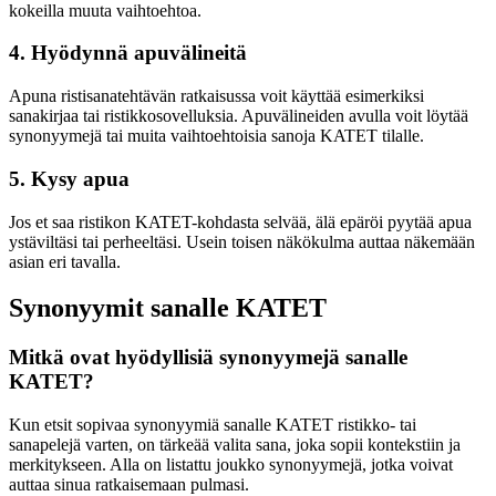
kokeilla muuta vaihtoehtoa.
4. Hyödynnä apuvälineitä
Apuna ristisanatehtävän ratkaisussa voit käyttää esimerkiksi
sanakirjaa tai ristikkosovelluksia. Apuvälineiden avulla voit löytää
synonyymejä tai muita vaihtoehtoisia sanoja KATET tilalle.
5. Kysy apua
Jos et saa ristikon KATET-kohdasta selvää, älä epäröi pyytää apua
ystäviltäsi tai perheeltäsi. Usein toisen näkökulma auttaa näkemään
asian eri tavalla.
Synonyymit sanalle KATET
Mitkä ovat hyödyllisiä synonyymejä sanalle
KATET?
Kun etsit sopivaa synonyymiä sanalle KATET ristikko- tai
sanapelejä varten, on tärkeää valita sana, joka sopii kontekstiin ja
merkitykseen. Alla on listattu joukko synonyymejä, jotka voivat
auttaa sinua ratkaisemaan pulmasi.