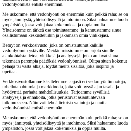
vedonlyönnistä entistä enemmän.
Me uskomme, että vedonlyönti on enemmän kuin pelkkä raha; se on
myös jännitystä, yhteisöllisyyttä ja intohimoa. Siksi haluamme luoda
ympäristön, jossa voit jakaa kokemuksia ja oppia muilta.
Yhteisömme on tärkeä osa toimintaamme, ja kannustamme sinua
osallistumaan keskusteluihin ja jakamaan omia vinkkejäsi.
Betnyt on verkkosivusto, joka on omistautunut kaikille
vedonlyönnin ystäville. Meidän missiomme on tarjota sinulle
ajankohtaista tietoa, vinkkejä ja analyysejä, jotka auttavat sinua
tekemään parempia päätöksiä vedonlyönnissä. Olitpa sitten kokenut
pelaaja tai vasta-alkaja, löydät meiltä sisältöä, joka inspiroi ja
opettaa.
Verkkosivustollamme käsittelemme laajasti eri vedonlyöntimuotoja,
urheilutapahtumia ja markkinoita, jotta voit pysyä ajan tasalla ja
hyödyntää parhaita mahdollisuuksia. Tarjoamme syvällisiä
analyysejä ja ennakoita, jotka perustuvat asiantuntevaan
tutkimukseen. Näin voit tehdä tietoisia valintoja ja nauttia
vedonlyönnistä entistä enemmän.
Me uskomme, että vedonlyönti on enemmän kuin pelkkä raha; se on
myös jännitystä, yhteisöllisyyttä ja intohimoa. Siksi haluamme luoda
ympäristön, jossa voit jakaa kokemuksia ja oppia muilta.