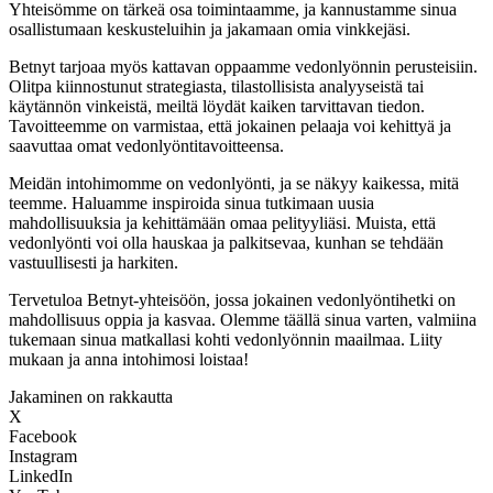
Yhteisömme on tärkeä osa toimintaamme, ja kannustamme sinua
osallistumaan keskusteluihin ja jakamaan omia vinkkejäsi.
Betnyt tarjoaa myös kattavan oppaamme vedonlyönnin perusteisiin.
Olitpa kiinnostunut strategiasta, tilastollisista analyyseistä tai
käytännön vinkeistä, meiltä löydät kaiken tarvittavan tiedon.
Tavoitteemme on varmistaa, että jokainen pelaaja voi kehittyä ja
saavuttaa omat vedonlyöntitavoitteensa.
Meidän intohimomme on vedonlyönti, ja se näkyy kaikessa, mitä
teemme. Haluamme inspiroida sinua tutkimaan uusia
mahdollisuuksia ja kehittämään omaa pelityyliäsi. Muista, että
vedonlyönti voi olla hauskaa ja palkitsevaa, kunhan se tehdään
vastuullisesti ja harkiten.
Tervetuloa Betnyt-yhteisöön, jossa jokainen vedonlyöntihetki on
mahdollisuus oppia ja kasvaa. Olemme täällä sinua varten, valmiina
tukemaan sinua matkallasi kohti vedonlyönnin maailmaa. Liity
mukaan ja anna intohimosi loistaa!
Jakaminen on rakkautta
X
Facebook
Instagram
LinkedIn