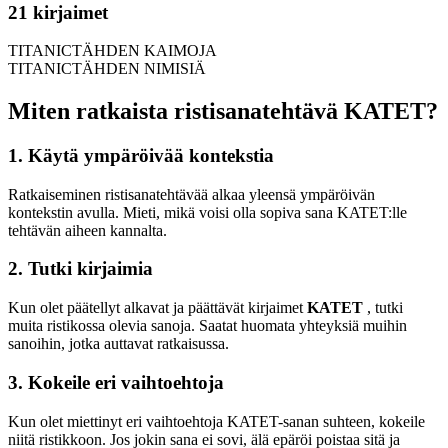
21 kirjaimet
TITANICTÄHDEN KAIMOJA
TITANICTÄHDEN NIMISIÄ
Miten ratkaista ristisanatehtävä KATET?
1. Käytä ympäröivää kontekstia
Ratkaiseminen ristisanatehtävää alkaa yleensä ympäröivän
kontekstin avulla. Mieti, mikä voisi olla sopiva sana KATET:lle
tehtävän aiheen kannalta.
2. Tutki kirjaimia
Kun olet päätellyt alkavat ja päättävät kirjaimet
KATET
, tutki
muita ristikossa olevia sanoja. Saatat huomata yhteyksiä muihin
sanoihin, jotka auttavat ratkaisussa.
3. Kokeile eri vaihtoehtoja
Kun olet miettinyt eri vaihtoehtoja KATET-sanan suhteen, kokeile
niitä ristikkoon. Jos jokin sana ei sovi, älä epäröi poistaa sitä ja