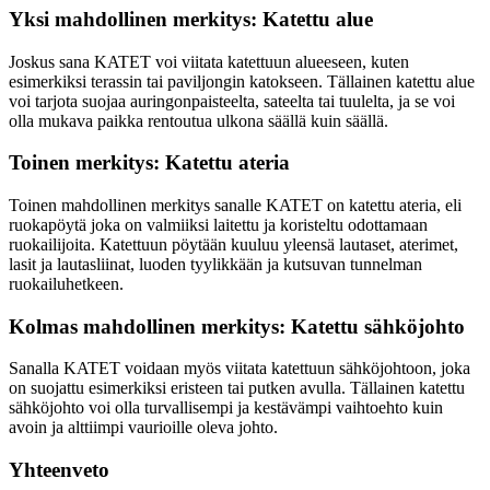
Yksi mahdollinen merkitys: Katettu alue
Joskus sana KATET voi viitata katettuun alueeseen, kuten
esimerkiksi terassin tai paviljongin katokseen. Tällainen katettu alue
voi tarjota suojaa auringonpaisteelta, sateelta tai tuulelta, ja se voi
olla mukava paikka rentoutua ulkona säällä kuin säällä.
Toinen merkitys: Katettu ateria
Toinen mahdollinen merkitys sanalle KATET on katettu ateria, eli
ruokapöytä joka on valmiiksi laitettu ja koristeltu odottamaan
ruokailijoita. Katettuun pöytään kuuluu yleensä lautaset, aterimet,
lasit ja lautasliinat, luoden tyylikkään ja kutsuvan tunnelman
ruokailuhetkeen.
Kolmas mahdollinen merkitys: Katettu sähköjohto
Sanalla KATET voidaan myös viitata katettuun sähköjohtoon, joka
on suojattu esimerkiksi eristeen tai putken avulla. Tällainen katettu
sähköjohto voi olla turvallisempi ja kestävämpi vaihtoehto kuin
avoin ja alttiimpi vaurioille oleva johto.
Yhteenveto