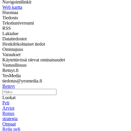
Navigointilinkit
Web kartta
Huomaa
Tiedosto
Tekstiuniversumi
RSS
Lakialue
Datatiedostot
Henkilökohtaiset tiedot
Omistajuus
Varaukset
Käytettävissä olevat ominaisuudet
Vastuullisuus
Betnyt.fi
YesMedia
tiedotus@yesmedia.fi
Betnyt
Luokat
Peli
Arviot
Bonus
strategia
Oppaat
Reilu peli