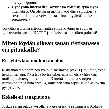
löytyy helpommin.
Hyödynnä internetiä:
Tarvittaessa voit etsiä apua myös
internetistä. On olemassa monia hyödyllisiä sivustoja ja
sovelluksia, jotka voivat auttaa sinua löytämään oikeat
synonyymit.
Toivottavasti tämä artikkeli auttaa sinua löytämään sopivan
synonyymin sanalle KATET ja ratkaisemaan ristikon pulmasi!
Miten löydän oikean sanan ristisanassa
eri pituuksilla?
Etsi yhteyksiä muihin sanoihin
Ristisanan ratkaiseminen voi olla haastavaa, joskus jumiudut yhteen
tiettyyn sanaan. Yksi tapa löytää oikea sana on etsiä yhteyksiä
muihin jo täytettyihin sanoihin. Kiinnitä huomiota sanojen
risteyskohtiin ja yritä arvailla, millainen sana sopisi sekä vaaka- että
pystyriville.
Kokeile eri sanapituutta
Joskus sanan pituus voi olla ratkaiseva tekijä ristisanassa. Kokeile