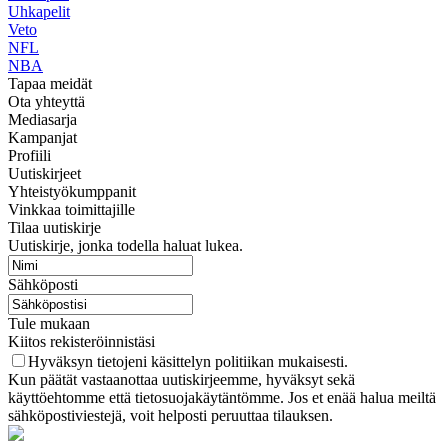
Uhkapelit
Veto
NFL
NBA
Tapaa meidät
Ota yhteyttä
Mediasarja
Kampanjat
Profiili
Uutiskirjeet
Yhteistyökumppanit
Vinkkaa toimittajille
Tilaa uutiskirje
Uutiskirje, jonka todella haluat lukea.
Sähköposti
Tule mukaan
Kiitos rekisteröinnistäsi
Hyväksyn tietojeni käsittelyn politiikan mukaisesti.
Kun päätät vastaanottaa uutiskirjeemme, hyväksyt sekä
käyttöehtomme että tietosuojakäytäntömme. Jos et enää halua meiltä
sähköpostiviestejä, voit helposti peruuttaa tilauksen.