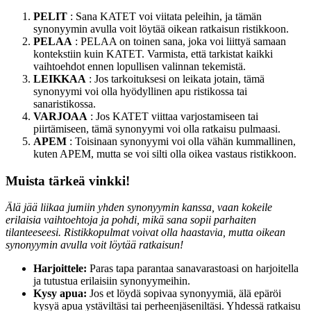
PELIT
: Sana KATET voi viitata peleihin, ja tämän
synonyymin avulla voit löytää oikean ratkaisun ristikkoon.
PELAA
: PELAA on toinen sana, joka voi liittyä samaan
kontekstiin kuin KATET. Varmista, että tarkistat kaikki
vaihtoehdot ennen lopullisen valinnan tekemistä.
LEIKKAA
: Jos tarkoituksesi on leikata jotain, tämä
synonyymi voi olla hyödyllinen apu ristikossa tai
sanaristikossa.
VARJOAA
: Jos KATET viittaa varjostamiseen tai
piirtämiseen, tämä synonyymi voi olla ratkaisu pulmaasi.
APEM
: Toisinaan synonyymi voi olla vähän kummallinen,
kuten APEM, mutta se voi silti olla oikea vastaus ristikkoon.
Muista tärkeä vinkki!
Älä jää liikaa jumiin yhden synonyymin kanssa, vaan kokeile
erilaisia vaihtoehtoja ja pohdi, mikä sana sopii parhaiten
tilanteeseesi. Ristikkopulmat voivat olla haastavia, mutta oikean
synonyymin avulla voit löytää ratkaisun!
Harjoittele:
Paras tapa parantaa sanavarastoasi on harjoitella
ja tutustua erilaisiin synonyymeihin.
Kysy apua:
Jos et löydä sopivaa synonyymiä, älä epäröi
kysyä apua ystäviltäsi tai perheenjäseniltäsi. Yhdessä ratkaisu