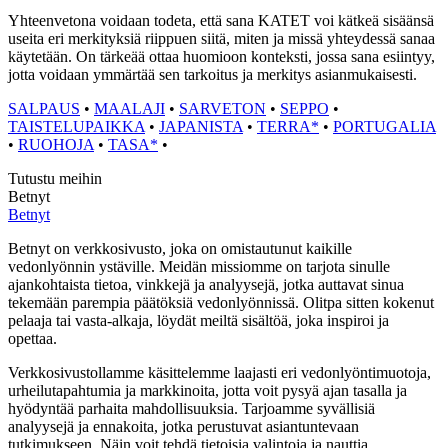
Yhteenvetona voidaan todeta, että sana KATET voi kätkeä sisäänsä
useita eri merkityksiä riippuen siitä, miten ja missä yhteydessä sanaa
käytetään. On tärkeää ottaa huomioon konteksti, jossa sana esiintyy,
jotta voidaan ymmärtää sen tarkoitus ja merkitys asianmukaisesti.
SALPAUS
•
MAALAJI
•
SARVETON
•
SEPPO
•
TAISTELUPAIKKA
•
JAPANISTA
•
TERRA*
•
PORTUGALIA
•
RUOHOJA
•
TASA*
•
Tutustu meihin
Betnyt
Betnyt
Betnyt on verkkosivusto, joka on omistautunut kaikille
vedonlyönnin ystäville. Meidän missiomme on tarjota sinulle
ajankohtaista tietoa, vinkkejä ja analyysejä, jotka auttavat sinua
tekemään parempia päätöksiä vedonlyönnissä. Olitpa sitten kokenut
pelaaja tai vasta-alkaja, löydät meiltä sisältöä, joka inspiroi ja
opettaa.
Verkkosivustollamme käsittelemme laajasti eri vedonlyöntimuotoja,
urheilutapahtumia ja markkinoita, jotta voit pysyä ajan tasalla ja
hyödyntää parhaita mahdollisuuksia. Tarjoamme syvällisiä
analyysejä ja ennakoita, jotka perustuvat asiantuntevaan
tutkimukseen. Näin voit tehdä tietoisia valintoja ja nauttia