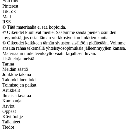
YouTube
Pinterest
TikTok
Mail
RSS
© Tätä materiaalia ei saa kopioida.
© Oikeudet kuuluvat meille. Saatamme saada pienen osuuden
myynnistä, jos ostat tämän verkkosivuston linkkien kautta.
© Oikeudet kaikkeen tämän sivuston sisältöön pidätetään. Voimme
ansaita rahaa tekemällä yhteistyösopimuksia jälleenmyyjien kanssa.
Materiaalin uudelleenkäyttö vaatii kirjallisen luvan.
Lisätietoja meistä
Tarina
Meidän säätiö
Joukkue takana
Taloudellinen tuki
Toimistojen paikat
Artikkelit
Ilmaista tavaraa
Kampanjat
Arviot
Oppaat
Käyttöohje
Tallenteet
Tiedot