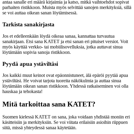
antaa sanalle eri määrä kirjaimia ja katso, mitkä vaihtoehdot sopivat
parhaiten ristikkoon. Muista myös selvittää sanojen merkityksiä, sillä
se voi auttaa oikean sanan löytämisessä.
Tarkista sanakirjasta
Jos et edelleenkään löydä oikeaa sanaa, kannattaa turvautua
sanakirjaan. Etsi sana KATET ja etsi sanan eri pituiset versiot. Voit
myös käyttää verkko- tai mobiilisovelluksia, jotka auttavat sinua
löytämään sopivia sanoja ristikkoon.
Pyydä apua ystäviltäsi
Jos kaikki muut keinot ovat epäonnistuneet, älä epäröi pyytää apua
ystäviltäsi. He voivat tarjota tuoreita näkökulmia ja auttaa sinua
löytämään oikean sanan ristikkoon. Yhdessä ratkaiseminen voi olla
hauskaa ja tehokasta!
Mitä tarkoittaa sana KATET?
Suomen kielessä KATET on sana, joka voidaan yhdistää moniin eri
käsitteisiin ja merkityksiin. Se voi viitata erilaisiin asioihin riippuen
siitä, missä yhteydessä sanaa käytetään.