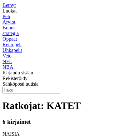
Betnyt
Luokat
Peli
Arviot
Bonus
strategia
Oppaat
Reilu peli
Uhkapelit
Veto
NFL
NBA
Kirjaudu sisään
Rekisteröidy
Sähköposti uutisia
Ratkojat: KATET
6 kirjaimet
NAISIA