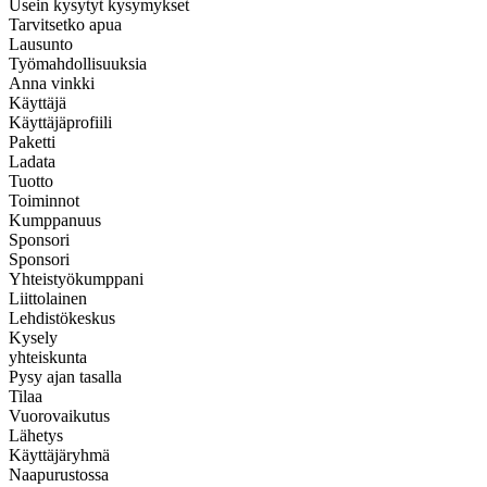
Usein kysytyt kysymykset
Tarvitsetko apua
Lausunto
Työmahdollisuuksia
Anna vinkki
Käyttäjä
Käyttäjäprofiili
Paketti
Ladata
Tuotto
Toiminnot
Kumppanuus
Sponsori
Sponsori
Yhteistyökumppani
Liittolainen
Lehdistökeskus
Kysely
yhteiskunta
Pysy ajan tasalla
Tilaa
Vuorovaikutus
Lähetys
Käyttäjäryhmä
Naapurustossa