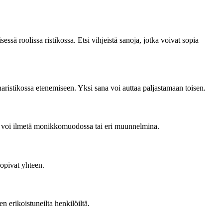
ssä roolissa ristikossa. Etsi vihjeistä sanoja, jotka voivat sopia
ristikossa etenemiseen. Yksi sana voi auttaa paljastamaan toisen.
Se voi ilmetä monikkomuodossa tai eri muunnelmina.
sopivat yhteen.
n erikoistuneilta henkilöiltä.