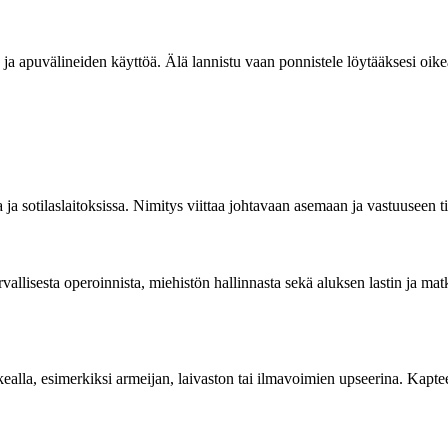
 ja apuvälineiden käyttöä. Älä lannistu vaan ponnistele löytääksesi oike
 ja sotilaslaitoksissa. Nimitys viittaa johtavaan asemaan ja vastuuseen 
llisesta operoinnista, miehistön hallinnasta sekä aluksen lastin ja matkus
ealla, esimerkiksi armeijan, laivaston tai ilmavoimien upseerina. Kapteen