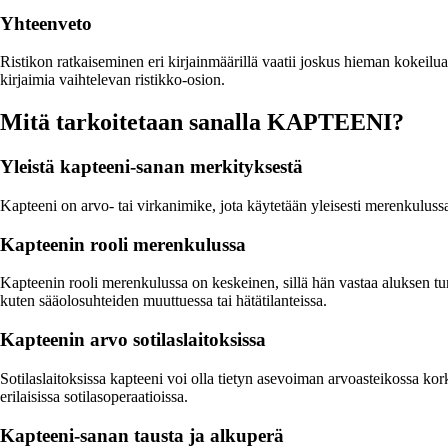
Yhteenveto
Ristikon ratkaiseminen eri kirjainmäärillä vaatii joskus hieman kokeilua
kirjaimia vaihtelevan ristikko-osion.
Mitä tarkoitetaan sanalla KAPTEENI?
Yleistä kapteeni-sanan merkityksestä
Kapteeni on arvo- tai virkanimike, jota käytetään yleisesti merenkulussa
Kapteenin rooli merenkulussa
Kapteenin rooli merenkulussa on keskeinen, sillä hän vastaa aluksen turva
kuten sääolosuhteiden muuttuessa tai hätätilanteissa.
Kapteenin arvo sotilaslaitoksissa
Sotilaslaitoksissa kapteeni voi olla tietyn asevoiman arvoasteikossa kork
erilaisissa sotilasoperaatioissa.
Kapteeni-sanan tausta ja alkuperä