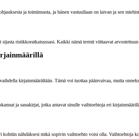
 ohjauksesta ja toiminnasta, ja hänen vastuullaan on laivan ja sen miehi
sijasta ristikkoratkaisussasi. Kaikki nämä termit viittaavat arvostettuu
irjainmäärillä
 vaihdella kirjainmäärältään. Tämä voi tuottaa päänvaivaa, mutta onneksi
kannat ja sanakirjat, jotka antavat sinulle vaihtoehtoja eri kirjainmäärill
 eri kohtiin nähdäksesi mikä sopivin vaihtoehto voisi olla. Vaihtoehtoja k