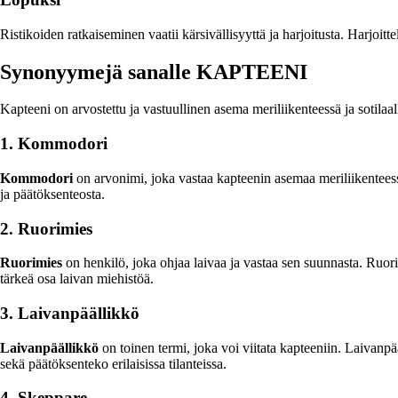
Ristikoiden ratkaiseminen vaatii kärsivällisyyttä ja harjoitusta. Harjoi
Synonyymejä sanalle KAPTEENI
Kapteeni on arvostettu ja vastuullinen asema meriliikenteessä ja sotilaa
1. Kommodori
Kommodori
on arvonimi, joka vastaa kapteenin asemaa meriliikentees
ja päätöksenteosta.
2. Ruorimies
Ruorimies
on henkilö, joka ohjaa laivaa ja vastaa sen suunnasta. Ruor
tärkeä osa laivan miehistöä.
3. Laivanpäällikkö
Laivanpäällikkö
on toinen termi, joka voi viitata kapteeniin. Laivanpä
sekä päätöksenteko erilaisissa tilanteissa.
4. Skeppare