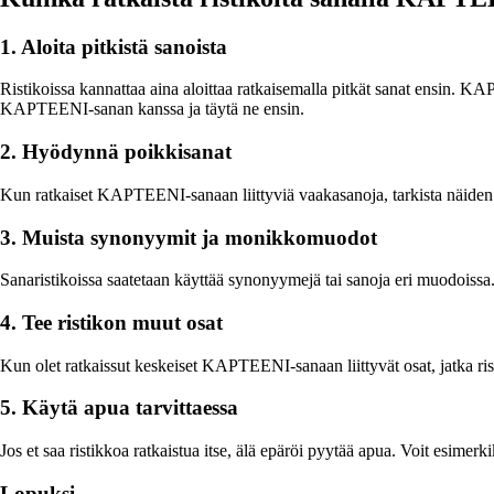
1. Aloita pitkistä sanoista
Ristikoissa kannattaa aina aloittaa ratkaisemalla pitkät sanat ensin. KA
KAPTEENI-sanan kanssa ja täytä ne ensin.
2. Hyödynnä poikkisanat
Kun ratkaiset KAPTEENI-sanaan liittyviä vaakasanoja, tarkista näiden 
3. Muista synonyymit ja monikkomuodot
Sanaristikoissa saatetaan käyttää synonyymejä tai sanoja eri muodoiss
4. Tee ristikon muut osat
Kun olet ratkaissut keskeiset KAPTEENI-sanaan liittyvät osat, jatka rist
5. Käytä apua tarvittaessa
Jos et saa ristikkoa ratkaistua itse, älä epäröi pyytää apua. Voit esimerk
Lopuksi