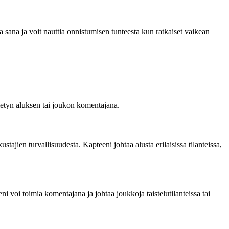
a sana ja voit nauttia onnistumisen tunteesta kun ratkaiset vaikean
tietyn aluksen tai joukon komentajana.
tajien turvallisuudesta. Kapteeni johtaa alusta erilaisissa tilanteissa,
i voi toimia komentajana ja johtaa joukkoja taistelutilanteissa tai