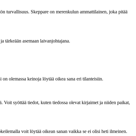
stön turvallisuus. Skeppare on merenkulun ammattilainen, joka pitää
n ja tärkeään asemaan laivanjohtajana.
 on olemassa keinoja löytää oikea sana eri tilanteisiin.
ä. Voit syöttää tiedot, kuten tiedossa olevat kirjaimet ja niiden paikat,
okeilemalla voit löytää oikean sanan vaikka se ei olisi heti ilmeinen.