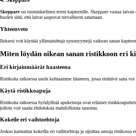
Skeppare
on ruotsinkielinen termi kapteenille. Skeppare vastaa laivan
huolen siitä, että laivat saapuvat turvallisesti satamaan.
Yhteenveto
Iloksesi voit käyttää yllämainittuja synonyymejä vaikean sanan kapteeni 
Miten löydän oikean sanan ristikkoon eri k
Eri kirjainmäärät haasteena
Ristikoita ratkoessa usein kohtaamme tilanteen, jossa etsittävä sana voi
Käytä ristikkoapuja
Ristikoita ratkoessa hyödyllisiä apukeinoja ovat erilaiset ristikkoaputieto
jolloin voit saada ehdotuksia mahdollisista sanoista.
Kokeile eri vaihtoehtoja
Joskus kannattaa kokeilla eri vaihtoehtoja ja sijoittaa sanoja ristikossa