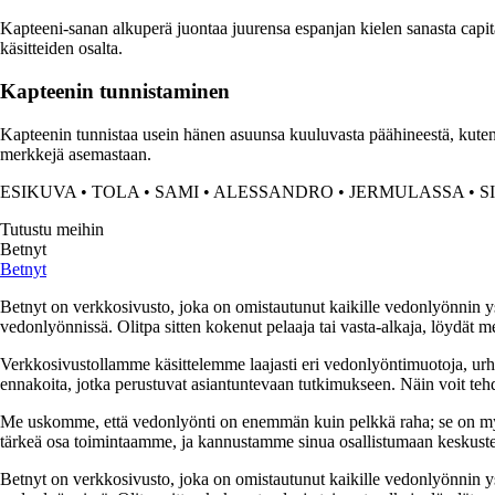
Kapteeni-sanan alkuperä juontaa juurensa espanjan kielen sanasta capit
käsitteiden osalta.
Kapteenin tunnistaminen
Kapteenin tunnistaa usein hänen asuunsa kuuluvasta päähineestä, kuten li
merkkejä asemastaan.
ESIKUVA
•
TOLA
•
SAMI
•
ALESSANDRO
•
JERMULASSA
•
S
Tutustu meihin
Betnyt
Betnyt
Betnyt on verkkosivusto, joka on omistautunut kaikille vedonlyönnin ys
vedonlyönnissä. Olitpa sitten kokenut pelaaja tai vasta-alkaja, löydät mei
Verkkosivustollamme käsittelemme laajasti eri vedonlyöntimuotoja, urhe
ennakoita, jotka perustuvat asiantuntevaan tutkimukseen. Näin voit tehd
Me uskomme, että vedonlyönti on enemmän kuin pelkkä raha; se on myös
tärkeä osa toimintaamme, ja kannustamme sinua osallistumaan keskuste
Betnyt on verkkosivusto, joka on omistautunut kaikille vedonlyönnin ys