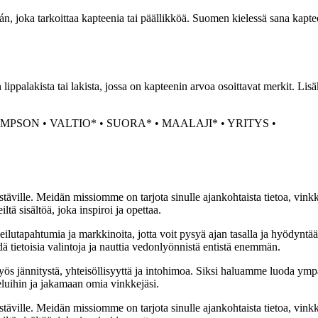
án, joka tarkoittaa kapteenia tai päällikköä. Suomen kielessä sana kapt
ppalakista tai lakista, jossa on kapteenin arvoa osoittavat merkit. Lisä
IMPSON
•
VALTIO*
•
SUORA*
•
MAALAJI*
•
YRITYS
•
täville. Meidän missiomme on tarjota sinulle ajankohtaista tietoa, vink
ltä sisältöä, joka inspiroi ja opettaa.
ilutapahtumia ja markkinoita, jotta voit pysyä ajan tasalla ja hyödyntä
ä tietoisia valintoja ja nauttia vedonlyönnistä entistä enemmän.
 jännitystä, yhteisöllisyyttä ja intohimoa. Siksi haluamme luoda ympä
luihin ja jakamaan omia vinkkejäsi.
täville. Meidän missiomme on tarjota sinulle ajankohtaista tietoa, vink