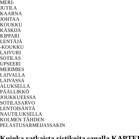
MERI-
JUTILA
KAARNA
JOHTAA
KOUKKU
KÄSKIJÄ
KIPPARI
LENTÄJÄ
-KOUKKU
LAIVURI
SOTILAS
UPSEERI
MERIMIES
LAIVALLA
LAIVASSA
ALUKSELLA
PÄÄLLIKKÖ
JOUKKUEESSA
SOTILASARVO
LENTOISÄNTÄ
NAUTILUKSELLA
KOLMEN TÄHDEN
PELASTUSARMEIJASSAKIN
Kuinka ratkaista ristikoita sanalla KAPT