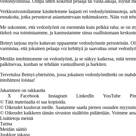
vedonlyönnissä. Olitpa sitten kokenut pelaaja tai vasta-alkaja, löydät mei
Verkkosivustollamme käsittelemme laajasti eri vedonlyöntimuotoja, urhe
ennakoita, jotka perustuvat asiantuntevaan tutkimukseen. Näin voit tehd
Me uskomme, että vedonlyönti on enemmän kuin pelkkä raha; se on myös
tärkeä osa toimintaamme, ja kannustamme sinua osallistumaan keskuste
Betnyt tarjoaa myös kattavan oppaamme vedonlyönnin perusteisiin. Olitpa
varmistaa, että jokainen pelaaja voi kehittyä ja saavuttaa omat vedonlyö
Meidän intohimomme on vedonlyönti, ja se näkyy kaikessa, mitä teemme.
palkitsevaa, kunhan se tehdään vastuullisesti ja harkiten.
Tervetuloa Betnyt-yhteisöön, jossa jokainen vedonlyöntihetki on mahdo
intohimosi loistaa!
Jakaminen on rakkautta
X
Facebook
Instagram
LinkedIn
YouTube
Pin
© Tätä materiaalia ei saa kopioida.
© Oikeudet kuuluvat meille. Saatamme saada pienen osuuden myynnistä,
© Oikeudet kaikkeen tämän sivuston sisältöön pidätetään. Voimme ansait
Lisätietoja meistä
Tarina
Meidän säätiö
Joukkue takana