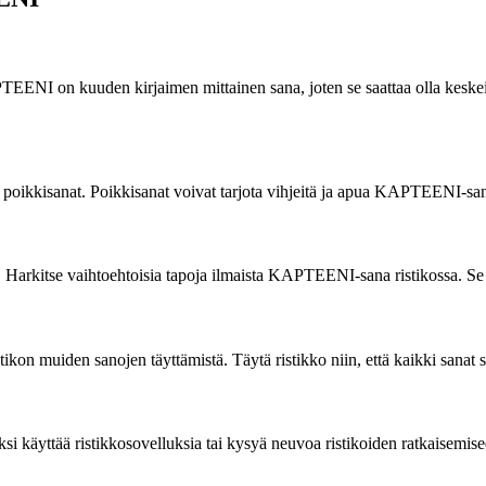
PTEENI on kuuden kirjaimen mittainen sana, joten se saattaa olla keskeise
poikkisanat. Poikkisanat voivat tarjota vihjeitä ja apua KAPTEENI-sana
a. Harkitse vaihtoehtoisia tapoja ilmaista KAPTEENI-sana ristikossa. 
ikon muiden sanojen täyttämistä. Täytä ristikko niin, että kaikki sanat 
iksi käyttää ristikkosovelluksia tai kysyä neuvoa ristikoiden ratkaisemisee