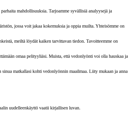
ä parhaita mahdollisuuksia. Tarjoamme syvällisiä analyysejä ja
ristön, jossa voit jakaa kokemuksia ja oppia muilta. Yhteisömme on
inkeistä, meiltä löydät kaiken tarvittavan tiedon. Tavoitteemme on
mään omaa pelityyliäsi. Muista, että vedonlyönti voi olla hauskaa ja
n sinua matkallasi kohti vedonlyönnin maailmaa. Liity mukaan ja anna
in uudelleenkäyttö vaatii kirjallisen luvan.