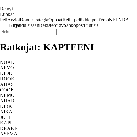
Betnyt
Luokat
Peli
Arviot
Bonus
strategia
Oppaat
Reilu peli
Uhkapelit
Veto
NFL
NBA
Kirjaudu sisään
Rekisteröidy
Sähköposti uutisia
Ratkojat: KAPTEENI
NOAK
ARVO
KIDD
HOOK
AHAS
COOK
NEMO
AHAB
KIRK
AIKA
JUTI
KAPU
DRAKE
ASEMA