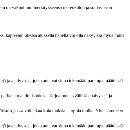
eeni on vakiintunut merkitykseensä merenkulun ja sotilasarvon
ksi kapteenin ollessa aluksella hänellä voi olla näkyvissä myös muita
kejä ja analyysejä, jotka auttavat sinua tekemään parempia päätöksiä
ä parhaita mahdollisuuksia. Tarjoamme syvällisiä analyysejä ja
ristön, jossa voit jakaa kokemuksia ja oppia muilta. Yhteisömme on
kejä ja analyysejä, jotka auttavat sinua tekemään parempia päätöksiä