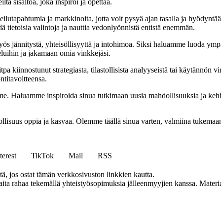
ltä sisältöä, joka inspiroi ja opettaa.
ilutapahtumia ja markkinoita, jotta voit pysyä ajan tasalla ja hyödyntä
ä tietoisia valintoja ja nauttia vedonlyönnistä entistä enemmän.
 jännitystä, yhteisöllisyyttä ja intohimoa. Siksi haluamme luoda ympä
luihin ja jakamaan omia vinkkejäsi.
 kiinnostunut strategiasta, tilastollisista analyyseistä tai käytännön v
ntitavoitteensa.
 Haluamme inspiroida sinua tutkimaan uusia mahdollisuuksia ja kehittä
llisuus oppia ja kasvaa. Olemme täällä sinua varten, valmiina tukemaa
terest
TikTok
Mail
RSS
 jos ostat tämän verkkosivuston linkkien kautta.
a rahaa tekemällä yhteistyösopimuksia jälleenmyyjien kanssa. Materiaal