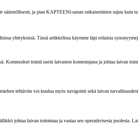
ttele säännöllisesti, ja pian KAPTEENI-sanan ratkaiseminen sujuu kuin ta
llisissa yhteyksissä. Tässä artikkelissa käymme läpi erilaisia synonyymej
sä. Kommodori toimii usein laivaston komentajana ja johtaa laivan toim
imiehen tehtäviin voi kuulua myös navigointi sekä laivan turvallisuude
ällikkö johtaa laivan toimintaa ja vastaa sen operatiivisesta puolesta. 