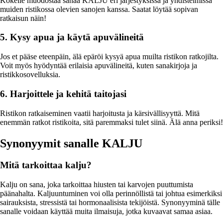
Kokeile muodostaa sanaa KALJU eri järjestyksissä ja yhdistelmissä
muiden ristikossa olevien sanojen kanssa. Saatat löytää sopivan
ratkaisun näin!
5. Kysy apua ja käytä apuvälineitä
Jos et pääse eteenpäin, älä epäröi kysyä apua muilta ristikon ratkojilta.
Voit myös hyödyntää erilaisia apuvälineitä, kuten sanakirjoja ja
ristikkosovelluksia.
6. Harjoittele ja kehitä taitojasi
Ristikon ratkaiseminen vaatii harjoitusta ja kärsivällisyyttä. Mitä
enemmän ratkot ristikoita, sitä paremmaksi tulet siinä. Älä anna periksi!
Synonyymit sanalle KALJU
Mitä tarkoittaa kalju?
Kalju on sana, joka tarkoittaa hiusten tai karvojen puuttumista
päänahalta. Kaljuuntuminen voi olla perinnöllistä tai johtua esimerkiksi
sairauksista, stressistä tai hormonaalisista tekijöistä. Synonyyminä tälle
sanalle voidaan käyttää muita ilmaisuja, jotka kuvaavat samaa asiaa.