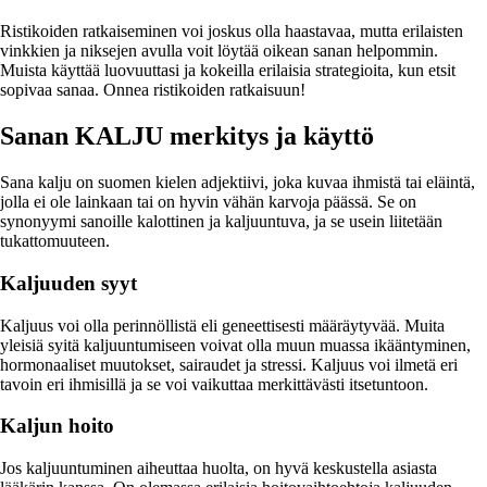
Ristikoiden ratkaiseminen voi joskus olla haastavaa, mutta erilaisten
vinkkien ja niksejen avulla voit löytää oikean sanan helpommin.
Muista käyttää luovuuttasi ja kokeilla erilaisia strategioita, kun etsit
sopivaa sanaa. Onnea ristikoiden ratkaisuun!
Sanan KALJU merkitys ja käyttö
Sana kalju on suomen kielen adjektiivi, joka kuvaa ihmistä tai eläintä,
jolla ei ole lainkaan tai on hyvin vähän karvoja päässä. Se on
synonyymi sanoille kalottinen ja kaljuuntuva, ja se usein liitetään
tukattomuuteen.
Kaljuuden syyt
Kaljuus voi olla perinnöllistä eli geneettisesti määräytyvää. Muita
yleisiä syitä kaljuuntumiseen voivat olla muun muassa ikääntyminen,
hormonaaliset muutokset, sairaudet ja stressi. Kaljuus voi ilmetä eri
tavoin eri ihmisillä ja se voi vaikuttaa merkittävästi itsetuntoon.
Kaljun hoito
Jos kaljuuntuminen aiheuttaa huolta, on hyvä keskustella asiasta