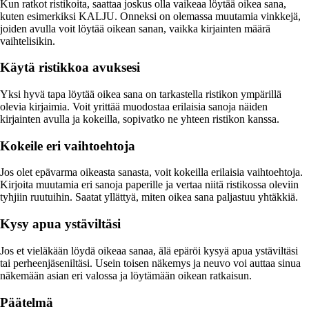
Kun ratkot ristikoita, saattaa joskus olla vaikeaa löytää oikea sana,
kuten esimerkiksi KALJU. Onneksi on olemassa muutamia vinkkejä,
joiden avulla voit löytää oikean sanan, vaikka kirjainten määrä
vaihtelisikin.
Käytä ristikkoa avuksesi
Yksi hyvä tapa löytää oikea sana on tarkastella ristikon ympärillä
olevia kirjaimia. Voit yrittää muodostaa erilaisia sanoja näiden
kirjainten avulla ja kokeilla, sopivatko ne yhteen ristikon kanssa.
Kokeile eri vaihtoehtoja
Jos olet epävarma oikeasta sanasta, voit kokeilla erilaisia vaihtoehtoja.
Kirjoita muutamia eri sanoja paperille ja vertaa niitä ristikossa oleviin
tyhjiin ruutuihin. Saatat yllättyä, miten oikea sana paljastuu yhtäkkiä.
Kysy apua ystäviltäsi
Jos et vieläkään löydä oikeaa sanaa, älä epäröi kysyä apua ystäviltäsi
tai perheenjäseniltäsi. Usein toisen näkemys ja neuvo voi auttaa sinua
näkemään asian eri valossa ja löytämään oikean ratkaisun.
Päätelmä