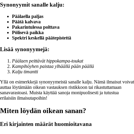
Synonyymit sanalle kalju:
Päälaella paljas
Päätä kalvava
Pakarintulessa polttava
Pölisevä paikka
Spektri keskellä päätepistettä
Lisää synonyymejä:
Päälaen peittävät hippokampa-toukat
Kampihöyhen paistaa ylhäällä pään päällä
Kalju timantti
Yllä on esimerkkejä synonyymeistä sanalle kalju. Nämä ilmaisut voivat
auttaa löytämään oikean vastauksen ristikkoon tai rikastuttamaan
sanavarastoasi. Muista käyttää sanoja monipuolisesti ja tutustua
erilaisiin ilmaisutapoihin!
Miten löydän oikean sanan?
Eri kirjainten määrät huomioitavana