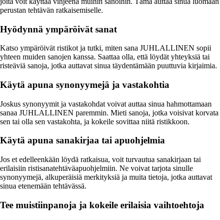
joita voit käyttää vihjeenä muihin sanoihin. Tämä auttaa sinua luomaan
perustan tehtävän ratkaisemiselle.
Hyödynnä ympäröivät sanat
Katso ympäröivät ristikot ja tutki, miten sana JUHLALLINEN sopii
yhteen muiden sanojen kanssa. Saattaa olla, että löydät yhteyksiä tai
risteäviä sanoja, jotka auttavat sinua täydentämään puuttuvia kirjaimia.
Käytä apuna synonyymejä ja vastakohtia
Joskus synonyymit ja vastakohdat voivat auttaa sinua hahmottamaan
sanaa JUHLALLINEN paremmin. Mieti sanoja, jotka voisivat korvata
sen tai olla sen vastakohta, ja kokeile sovittaa niitä ristikkoon.
Käytä apuna sanakirjaa tai apuohjelmia
Jos et edelleenkään löydä ratkaisua, voit turvautua sanakirjaan tai
erilaisiin ristisanatehtäväapuohjelmiin. Ne voivat tarjota sinulle
synonyymejä, alkuperäisiä merkityksiä ja muita tietoja, jotka auttavat
sinua etenemään tehtävässä.
Tee muistiinpanoja ja kokeile erilaisia vaihtoehtoja