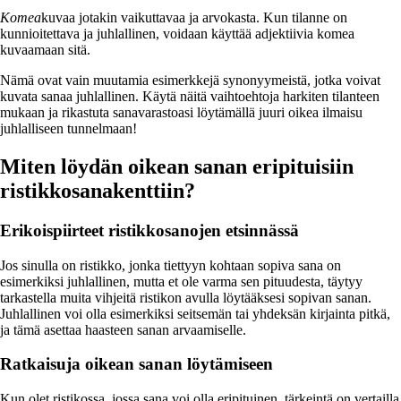
Komea
kuvaa jotakin vaikuttavaa ja arvokasta. Kun tilanne on
kunnioitettava ja juhlallinen, voidaan käyttää adjektiivia komea
kuvaamaan sitä.
Nämä ovat vain muutamia esimerkkejä synonyymeistä, jotka voivat
kuvata sanaa juhlallinen. Käytä näitä vaihtoehtoja harkiten tilanteen
mukaan ja rikastuta sanavarastoasi löytämällä juuri oikea ilmaisu
juhlalliseen tunnelmaan!
Miten löydän oikean sanan eripituisiin
ristikkosanakenttiin?
Erikoispiirteet ristikkosanojen etsinnässä
Jos sinulla on ristikko, jonka tiettyyn kohtaan sopiva sana on
esimerkiksi juhlallinen, mutta et ole varma sen pituudesta, täytyy
tarkastella muita vihjeitä ristikon avulla löytääksesi sopivan sanan.
Juhlallinen voi olla esimerkiksi seitsemän tai yhdeksän kirjainta pitkä,
ja tämä asettaa haasteen sanan arvaamiselle.
Ratkaisuja oikean sanan löytämiseen
Kun olet ristikossa, jossa sana voi olla eripituinen, tärkeintä on vertailla