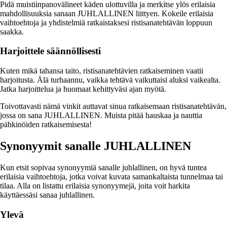
Pidä muistiinpanovälineet käden ulottuvilla ja merkitse ylös erilaisia
mahdollisuuksia sanaan JUHLALLINEN liittyen. Kokeile erilaisia
vaihtoehtoja ja yhdistelmiä ratkaistaksesi ristisanatehtävän loppuun
saakka.
Harjoittele säännöllisesti
Kuten mikä tahansa taito, ristisanatehtävien ratkaiseminen vaatii
harjoitusta. Älä turhaannu, vaikka tehtävä vaikuttaisi aluksi vaikealta.
Jatka harjoittelua ja huomaat kehittyväsi ajan myötä.
Toivottavasti nämä vinkit auttavat sinua ratkaisemaan ristisanatehtävän,
jossa on sana JUHLALLINEN. Muista pitää hauskaa ja nauttia
pähkinöiden ratkaisemisesta!
Synonyymit sanalle JUHLALLINEN
Kun etsit sopivaa synonyymiä sanalle juhlallinen, on hyvä tuntea
erilaisia vaihtoehtoja, jotka voivat kuvata samankaltaista tunnelmaa tai
tilaa. Alla on listattu erilaisia synonyymejä, joita voit harkita
käyttäessäsi sanaa juhlallinen.
Ylevä