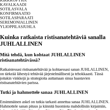
KIRKKOPYHÄ
KAVALKAADI
SOTILASVALA
KONFIRMAATIO
SOTILASPARAATI
SEREMONIALLINEN
YLIOPPILASJUHLA
Kuinka ratkaista ristisanatehtäviä sanalla
JUHLALLINEN
Mitä tehdä, kun kohtaat JUHLALLINEN
ristisanatehtävässä?
Ratkaistessasi ristisanatehtävää ja kohtaessasi sanan JUHLALLINEN,
on tärkeää lähestyä tehtävää järjestelmällisesti ja tehokkaasti. Tässä
joitakin vinkkejä ja strategioita auttamaan sinua haastavien
ristisanatehtävien parissa.
Tutki ja hahmottele sanaa JUHLALLINEN
Ensimmäinen askel on tutkia tarkasti annettua sanaa JUHLALLINEN.
Hahmottele sanan pituus ja kiinnitä huomiota mahdollisiin kirjaimiin,