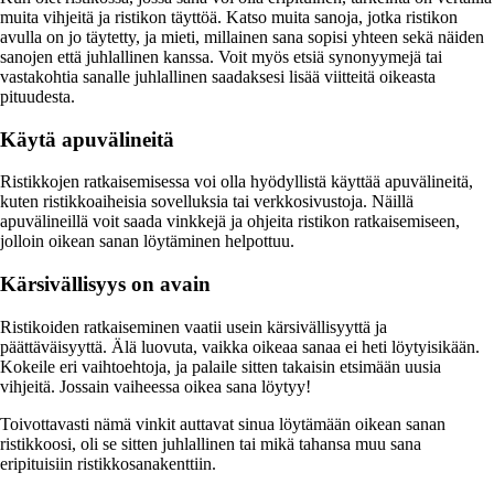
muita vihjeitä ja ristikon täyttöä. Katso muita sanoja, jotka ristikon
avulla on jo täytetty, ja mieti, millainen sana sopisi yhteen sekä näiden
sanojen että juhlallinen kanssa. Voit myös etsiä synonyymejä tai
vastakohtia sanalle juhlallinen saadaksesi lisää viitteitä oikeasta
pituudesta.
Käytä apuvälineitä
Ristikkojen ratkaisemisessa voi olla hyödyllistä käyttää apuvälineitä,
kuten ristikkoaiheisia sovelluksia tai verkkosivustoja. Näillä
apuvälineillä voit saada vinkkejä ja ohjeita ristikon ratkaisemiseen,
jolloin oikean sanan löytäminen helpottuu.
Kärsivällisyys on avain
Ristikoiden ratkaiseminen vaatii usein kärsivällisyyttä ja
päättäväisyyttä. Älä luovuta, vaikka oikeaa sanaa ei heti löytyisikään.
Kokeile eri vaihtoehtoja, ja palaile sitten takaisin etsimään uusia
vihjeitä. Jossain vaiheessa oikea sana löytyy!
Toivottavasti nämä vinkit auttavat sinua löytämään oikean sanan
ristikkoosi, oli se sitten juhlallinen tai mikä tahansa muu sana
eripituisiin ristikkosanakenttiin.