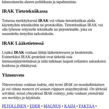
kiinnostuneita alueen politiikasta ja tapahtumista.
IRAK Tietotekniikassa
Toisessa merkityksessä
IRAK
voi viitata tietotekniikan alalla
käytettyihin tekniikoihin tai protokolliin. Tietotekniikan IRAK voi
olla lyhenne erityiselle tekniikalle tai järjestelmälle, joka on
suunniteltu tiettyihin tarkoituksiin.
IRAK Lääketieteessä
Lisäksi
IRAK
voidaan liittää lääketieteeseen ja biotieteisiin.
Esimerkiksi IRAK-proteiinit ovat tärkeitä osia
immuunijärjestelmässä ja niitä tutkitaan laajasti erilaisten sairauksien
hoidossa ja ehkäisyssä.
Yhteenveto
Yhteenvetona voidaan todeta, että termi IRAK on monitulkintainen
ja voi viitata moneen eri asiaan riippuen asiayhteydestä. On tärkeää
selvittää, missä yhteydessä IRAK esiintyy, jotta voidaan ymmärtää
sen merkitys ja käyttöala.
PETOLLINEN
•
EDER
•
MAGNUS
•
KAIJA
•
FAKTAA
•