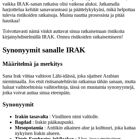
vaikka IRAK-sanan ratkaisu olisi vaikeaa aluksi. Jatkamalla
harjoittelua kehität sanavarastoasi ja päättelykykyäsi, mikä helpottaa
tulevia ristikoiden ratkaisuja. Muista nauttia prosessista ja pitää
hauskaa!
Toivottavasti nämä vinkit auttavat sinua ratkaisemaan ristikoita
kirjainyhdistelmällä IRAK. Onnea ristikoiden ratkaisemiseen!
Synonyymit sanalle IRAK
Määritelmä ja merkitys
Sana Irak viittaa valtioon Lähi-idässä, joka sijaitsee Arabian
niemimaalla. Jos etsit ristisanatehtävän ratkaisua tähän sanaan, mutta
haluat vaihtoehtoisia vaihtoehtoja, tässä on muutamia synonyymejä,
jotka voivat auttaa sinua eteenpäin.
Synonyymit
Irakin tasavalta
: Virallinen nimi valtiolle.
Bagdad
: Irakin pääkaupunki.
Mesopotamia
: Antiikin aikainen alue ja kulttuuri, joka kattaa
nykyisen Irakin alueen.
Tigris-Euphrates-jokilaakso
: Alue, jossa muinainen