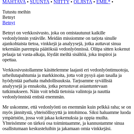
MAHTAVA
•
SUUNTA
•
NIITTY
•
OLJISTA
•
EMIL*
•
Tutustu meihin
Betnyt
Betnyt
Betnyt on verkkosivusto, joka on omistautunut kaikille
vedonlyönnin ystäville. Meidän missiomme on tarjota sinulle
ajankohtaista tietoa, vinkkejä ja analyysejä, jotka auttavat sinua
tekemään parempia päätöksiä vedonlyönnissä. Olitpa sitten kokenut
pelaaja tai vasta-alkaja, löydät meiltä sisältöä, joka inspiroi ja
opettaa.
Verkkosivustollamme käsittelemme laajasti eri vedonlyöntimuotoja,
urheilutapahtumia ja markkinoita, jotta voit pysyä ajan tasalla ja
hyödyntää parhaita mahdollisuuksia. Tarjoamme syvällisiä
analyysejä ja ennakoita, jotka perustuvat asiantuntevaan
tutkimukseen. Näin voit tehdä tietoisia valintoja ja nauttia
vedonlyönnistä entistä enemmän.
Me uskomme, että vedonlyönti on enemmän kuin pelkkä raha; se on
myös jännitystä, yhteisöllisyyttä ja intohimoa. Siksi haluamme luoda
ympäristön, jossa voit jakaa kokemuksia ja oppia muilta.
Yhteisömme on tärkeä osa toimintaamme, ja kannustamme sinua
osallistumaan keskusteluihin ja jakamaan omia vinkkejäsi.