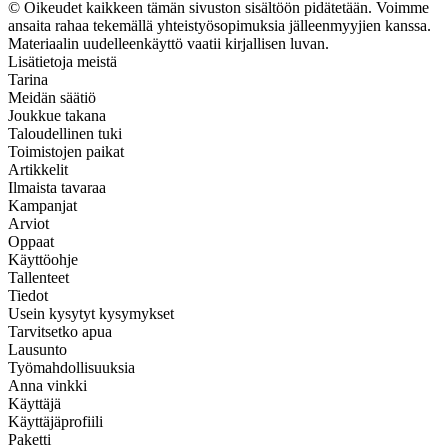
© Oikeudet kaikkeen tämän sivuston sisältöön pidätetään. Voimme
ansaita rahaa tekemällä yhteistyösopimuksia jälleenmyyjien kanssa.
Materiaalin uudelleenkäyttö vaatii kirjallisen luvan.
Lisätietoja meistä
Tarina
Meidän säätiö
Joukkue takana
Taloudellinen tuki
Toimistojen paikat
Artikkelit
Ilmaista tavaraa
Kampanjat
Arviot
Oppaat
Käyttöohje
Tallenteet
Tiedot
Usein kysytyt kysymykset
Tarvitsetko apua
Lausunto
Työmahdollisuuksia
Anna vinkki
Käyttäjä
Käyttäjäprofiili
Paketti