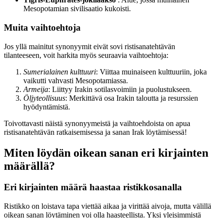
Mesopotamian sivilisaatio kukoisti.
Muita vaihtoehtoja
Jos yllä mainitut synonyymit eivät sovi ristisanatehtävän
tilanteeseen, voit harkita myös seuraavia vaihtoehtoja:
Sumerialainen kulttuuri
: Viittaa muinaiseen kulttuuriin, joka
vaikutti vahvasti Mesopotamiassa.
Armeija
: Liittyy Irakin sotilasvoimiin ja puolustukseen.
Öljyteollisuus
: Merkittävä osa Irakin taloutta ja resurssien
hyödyntämistä.
Toivottavasti näistä synonyymeistä ja vaihtoehdoista on apua
ristisanatehtävän ratkaisemisessa ja sanan Irak löytämisessä!
Miten löydän oikean sanan eri kirjainten
määrällä?
Eri kirjainten määrä haastaa ristikkosanalla
Ristikko on loistava tapa viettää aikaa ja virittää aivoja, mutta välillä
oikean sanan löytäminen voi olla haasteellista. Yksi yleisimmistä