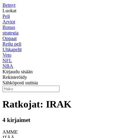
Betnyt
Luokat
Peli
Arviot
Bonus
strategia
Oppaat
Reilu peli
Uhkapelit
Veto
NFL
NBA
Kirjaudu sisään
Rekisteröidy
Sähköposti uutisia
Ratkojat: IRAK
4 kirjaimet
AMME
ITÄÄ