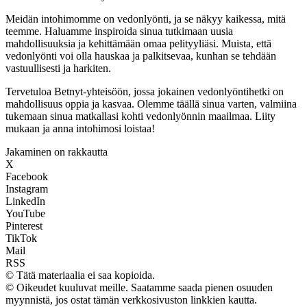
Meidän intohimomme on vedonlyönti, ja se näkyy kaikessa, mitä
teemme. Haluamme inspiroida sinua tutkimaan uusia
mahdollisuuksia ja kehittämään omaa pelityyliäsi. Muista, että
vedonlyönti voi olla hauskaa ja palkitsevaa, kunhan se tehdään
vastuullisesti ja harkiten.
Tervetuloa Betnyt-yhteisöön, jossa jokainen vedonlyöntihetki on
mahdollisuus oppia ja kasvaa. Olemme täällä sinua varten, valmiina
tukemaan sinua matkallasi kohti vedonlyönnin maailmaa. Liity
mukaan ja anna intohimosi loistaa!
Jakaminen on rakkautta
X
Facebook
Instagram
LinkedIn
YouTube
Pinterest
TikTok
Mail
RSS
© Tätä materiaalia ei saa kopioida.
© Oikeudet kuuluvat meille. Saatamme saada pienen osuuden
myynnistä, jos ostat tämän verkkosivuston linkkien kautta.