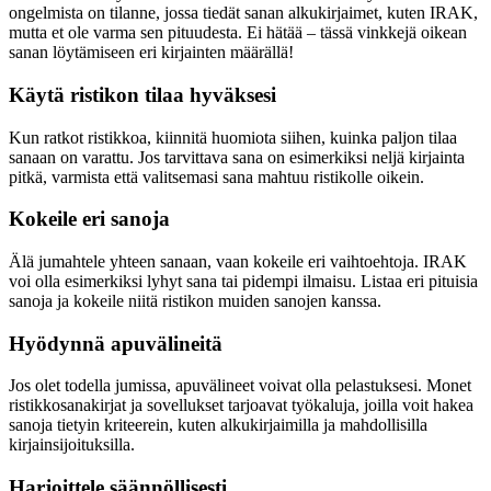
ongelmista on tilanne, jossa tiedät sanan alkukirjaimet, kuten IRAK,
mutta et ole varma sen pituudesta. Ei hätää – tässä vinkkejä oikean
sanan löytämiseen eri kirjainten määrällä!
Käytä ristikon tilaa hyväksesi
Kun ratkot ristikkoa, kiinnitä huomiota siihen, kuinka paljon tilaa
sanaan on varattu. Jos tarvittava sana on esimerkiksi neljä kirjainta
pitkä, varmista että valitsemasi sana mahtuu ristikolle oikein.
Kokeile eri sanoja
Älä jumahtele yhteen sanaan, vaan kokeile eri vaihtoehtoja. IRAK
voi olla esimerkiksi lyhyt sana tai pidempi ilmaisu. Listaa eri pituisia
sanoja ja kokeile niitä ristikon muiden sanojen kanssa.
Hyödynnä apuvälineitä
Jos olet todella jumissa, apuvälineet voivat olla pelastuksesi. Monet
ristikkosanakirjat ja sovellukset tarjoavat työkaluja, joilla voit hakea
sanoja tietyin kriteerein, kuten alkukirjaimilla ja mahdollisilla
kirjainsijoituksilla.
Harjoittele säännöllisesti