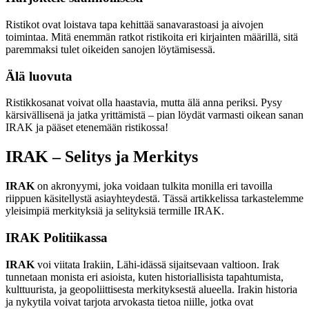
Ristikot ovat loistava tapa kehittää sanavarastoasi ja aivojen
toimintaa. Mitä enemmän ratkot ristikoita eri kirjainten määrillä, sitä
paremmaksi tulet oikeiden sanojen löytämisessä.
Älä luovuta
Ristikkosanat voivat olla haastavia, mutta älä anna periksi. Pysy
kärsivällisenä ja jatka yrittämistä – pian löydät varmasti oikean sanan
IRAK ja pääset etenemään ristikossa!
IRAK – Selitys ja Merkitys
IRAK
on akronyymi, joka voidaan tulkita monilla eri tavoilla
riippuen käsitellystä asiayhteydestä. Tässä artikkelissa tarkastelemme
yleisimpiä merkityksiä ja selityksiä termille IRAK.
IRAK Politiikassa
IRAK
voi viitata Irakiin, Lähi-idässä sijaitsevaan valtioon. Irak
tunnetaan monista eri asioista, kuten historiallisista tapahtumista,
kulttuurista, ja geopoliittisesta merkityksestä alueella. Irakin historia
ja nykytila voivat tarjota arvokasta tietoa niille, jotka ovat