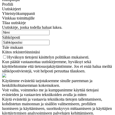
Profiili
Uutiskirjeet
Yhteistyökumppanit
Vinkkaa toimittajille
Tilaa uutiskirje
Uutiskirje, jonka todella haluat lukea.
Sähköposti
Tule mukaan
Kiitos rekisteröinnistäsi
Hyväksyn tietojeni käsittelyn politiikan mukaisesti.
Kun päätät vastaanottaa uutiskirjeemme, hyväksyt sekä
käyttöehtomme että tietosuojakäytäntömme. Jos et enää halua meiltä
sähköpostiviestejä, voit helposti peruuttaa tilauksen.
Käytämme evästeitä tarjotaksemme sinulle paremman ja
henkilökohtaisemman kokemuksen.
Voit valita, voimmeko me ja kumppanimme käyttää tietojasi
evästeiden ja vastaavien tekniikoiden avulla ja miten
Käytä evästeitä ja vastaavia tekniikoita tietojen tallentamiseen,
kohdistetun mainonnan ja sisällön valitsemiseen, profiilien
luomiseen ja käyttämiseen, suorituskyvyn mittaamiseen ja käyttäjien
käyttäytymisen analysoimiseen palvelujen kehittämiseen.