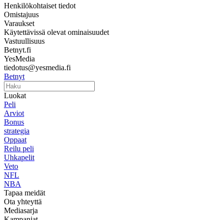
Henkilökohtaiset tiedot
Omistajuus
Varaukset
Käytettävissä olevat ominaisuudet
Vastuullisuus
Betnyt.fi
YesMedia
tiedotus@yesmedia.fi
Betnyt
Luokat
Peli
Arviot
Bonus
strategia
Oppaat
Reilu peli
Uhkapelit
Veto
NFL
NBA
Tapaa meidät
Ota yhteyttä
Mediasarja
Kampanjat