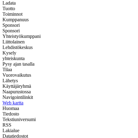
Ladata
Tuotto
Toiminnot
Kumppanuus
Sponsori
Sponsori
Yhteistyökumppani
Liittolainen
Lehdistökeskus
Kysely
yhteiskunta
Pysy ajan tasalla
Tilaa
Vuorovaikutus
Lähetys
Käyttäjäryhmä
Naapurustossa
Navigointilinkit
Web kartta
Huomaa
Tiedosto
Tekstiuniversumi
RSS
Lakialue
Datatiedostot