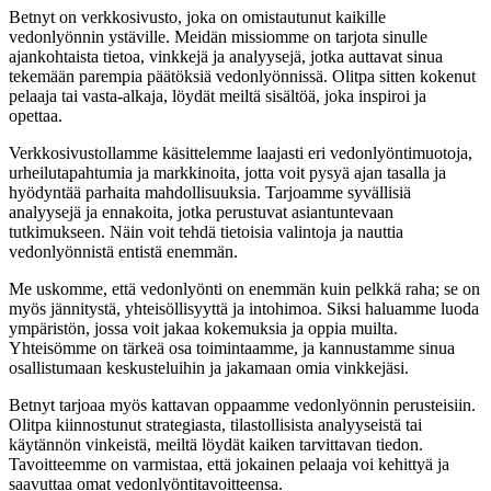
Betnyt on verkkosivusto, joka on omistautunut kaikille
vedonlyönnin ystäville. Meidän missiomme on tarjota sinulle
ajankohtaista tietoa, vinkkejä ja analyysejä, jotka auttavat sinua
tekemään parempia päätöksiä vedonlyönnissä. Olitpa sitten kokenut
pelaaja tai vasta-alkaja, löydät meiltä sisältöä, joka inspiroi ja
opettaa.
Verkkosivustollamme käsittelemme laajasti eri vedonlyöntimuotoja,
urheilutapahtumia ja markkinoita, jotta voit pysyä ajan tasalla ja
hyödyntää parhaita mahdollisuuksia. Tarjoamme syvällisiä
analyysejä ja ennakoita, jotka perustuvat asiantuntevaan
tutkimukseen. Näin voit tehdä tietoisia valintoja ja nauttia
vedonlyönnistä entistä enemmän.
Me uskomme, että vedonlyönti on enemmän kuin pelkkä raha; se on
myös jännitystä, yhteisöllisyyttä ja intohimoa. Siksi haluamme luoda
ympäristön, jossa voit jakaa kokemuksia ja oppia muilta.
Yhteisömme on tärkeä osa toimintaamme, ja kannustamme sinua
osallistumaan keskusteluihin ja jakamaan omia vinkkejäsi.
Betnyt tarjoaa myös kattavan oppaamme vedonlyönnin perusteisiin.
Olitpa kiinnostunut strategiasta, tilastollisista analyyseistä tai
käytännön vinkeistä, meiltä löydät kaiken tarvittavan tiedon.
Tavoitteemme on varmistaa, että jokainen pelaaja voi kehittyä ja
saavuttaa omat vedonlyöntitavoitteensa.