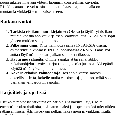
puunsuikaleet liitetään yhteen luomaan koristeellisia kuvioita.
Ristikkosanana se voi toisinaan tuottaa haasteita, mutta alla on
muutamia vinkkejä sen ratkaisemiseen.
Ratkaisuvinkit
Tarkista ristikon muut kirjaimet:
Oletko jo täyttänyt ristikon
muihin kohtiin sopivat kirjaimet? Varmista, että INTARSIA sopii
yhteen muiden sanojen kanssa.
Pilko sana osiin:
Yritä hahmottaa sanaa INTARSIA osissa,
esimerkiksi alkuosassa INT ja loppuosassa ARSIA. Tämä voi
auttaa löytämään oikean paikan sanalle ristikossa.
Käytä apuvälineitä:
Online-sanakirjat tai sanaristikko-
ratkaisuohjelmat voivat tarjota apua, jos olet jumissa. Älä epäröi
käyttää näitä työkaluja tarvittaessa.
Kokeile erilaisia vaihtoehtoja:
Jos et ole varma sanoosi
oikeellisuudesta, kokeile muita vaihtoehtoja ja katso, mikä sopii
parhaiten ympäröiviin sanoihin.
Harjoittele ja opi lisää
Ristikoita ratkoessa tärkeintä on harjoitus ja kärsivällisyys. Mitä
enemmän ratkot ristikoita, sitä paremmaksi ja nopeammaksi tulet niiden
ratkaisemisessa. Älä myöskään pelkää hakea apua ja vinkkejä muilta