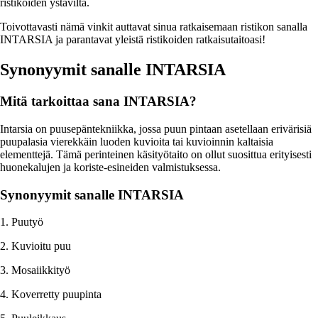
ristikoiden ystäviltä.
Toivottavasti nämä vinkit auttavat sinua ratkaisemaan ristikon sanalla
INTARSIA ja parantavat yleistä ristikoiden ratkaisutaitoasi!
Synonyymit sanalle INTARSIA
Mitä tarkoittaa sana INTARSIA?
Intarsia on puusepäntekniikka, jossa puun pintaan asetellaan erivärisiä
puupalasia vierekkäin luoden kuvioita tai kuvioinnin kaltaisia
elementtejä. Tämä perinteinen käsityötaito on ollut suosittua erityisesti
huonekalujen ja koriste-esineiden valmistuksessa.
Synonyymit sanalle INTARSIA
1. Puutyö
2. Kuvioitu puu
3. Mosaiikkityö
4. Koverretty puupinta