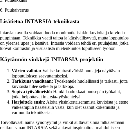
5. Puuleikkaus
6. Puukaiverrus
Lisätietoa INTARSIA-tekniikasta
Intarsian avulla voidaan luoda monimutkaisiakin kuvioita ja kuvioita
puupintaan. Tekniikka vaatii taitoa ja kärsivällisyyttä, mutta lopputulos
on yleensä upea ja kestävä. Intarsia voidaan tehdä eri puulajeista, jotka
luovat kontrastin ja visuaalista mielenkiintoa lopulliseen työhön.
Käytännön vinkkejä INTARSIA-projektiin
Värien valinta:
Valitse kontrastivärisiä puulajeja näyttävän
lopputuloksen saavuttamiseksi.
Tarkkuus vaaditaan:
Työskentele huolellisesti ja tarkasti, jotta
kuvioista tulee selkeitä ja tarkkoja.
Sopiva työvälineistö:
Hanki laadukkaat puusepän työkalut,
jotka helpottavat intarsia-työskentelyä.
Harjoittele ensin:
Aloita yksinkertaisemmista kuvioista ja etene
vaikeampiin haasteisiin vasta, kun olet saanut kokemusta ja
varmuutta tekniikasta.
Toivottavasti nämä synonyymit ja vinkit auttavat sinua ratkaisemaan
ristikon sanan INTARSIA sekä antavat inspiraatiota mahdolliseen