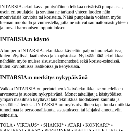
INTARSIA-tekniikassa puutyöläinen leikkaa erivärisiä puupalasia,
usein eri puulajeja, ja sovittaa ne tarkasti yhteen luoden näin
monivärisiä kuvioita tai koristeita. Näitä puupalasia voidaan myös
hieman muotoilla ja viimeistellä, jotta ne istuvat saumattomasti yhteen
ja luovat harmonisen lopputuloksen.
INTARSIA:n käyttö
Alun perin INTARSIA-tekniikkaa käytettiin paljon huonekaluissa,
kuten pöydissä, laatikoissa ja kaapistoissa. Nykyään tätä tekniikkaa
nähdään myös muissa sisustuselementeissä sekä koriste-esineissä,
kuten kuvioituissa laatikoissa ja kehyksissä.
INTARSIA:n merkitys nykypäivänä
Vaikka INTARSIA on perinteinen käsityötekniikka, se on edelleen
arvostettu ja suosittu nykypäivänä. Monet taiteilijat ja käsityöläiset
ympäri maailman käyttävät tätä tekniikkaa luodakseen kauniita ja
yksilöllisiä teoksia. INTARSIA on myös oivallinen tapa tuoda uniikkia
tunnelmaa ja persoonallisuutta sisustukseen tai lahjaksi annettaviin
esineisiin.
TOLA
•
VIRTAUS*
•
SHAKKI*
•
ATARI
•
KONKARI*
•
KAPTEENI
•
KAN*
•
PERHONEN
•
KALLIS
•
LUETTELO
•