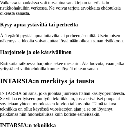
Vaikeissa tapauksissa voit turvautua sanakirjaan tai erilaisiin
ristikkohakuihin verkossa. Ne voivat tarjota arvokkaita ehdotuksia
oikeasta sanasta.
Kysy apua ystäviltä tai perheeltä
Älä epäröi pyytää apua tuttavilta tai perheenjäseniltä. Usein toisen
näkemys ja ideoita voivat auttaa löytämään oikean sanan ristikkoon.
Harjoittele ja ole kärsivällinen
Ristikoita ratkoessa harjoitus tekee mestarin. Älä luovuta, vaan jatka
yritystä eri vaihtoehdoilla kunnes löydät oikean sanan.
INTARSIA:n merkitys ja tausta
INTARSIA on sana, joka juontaa juurensa Italian käsityöperinteestä.
Se viittaa erityiseen puutyön tekniikkaan, jossa eriväriset puupalat
sovitetaan yhteen muodostaen kuvion tai kuvioita. Tämä taitava
tekniikka on ollut käytössä vuosisatojen ajan ja se on löytänyt
paikkansa niin huonekaluissa kuin koriste-esineissäkin.
INTARSIA:n tekniikka