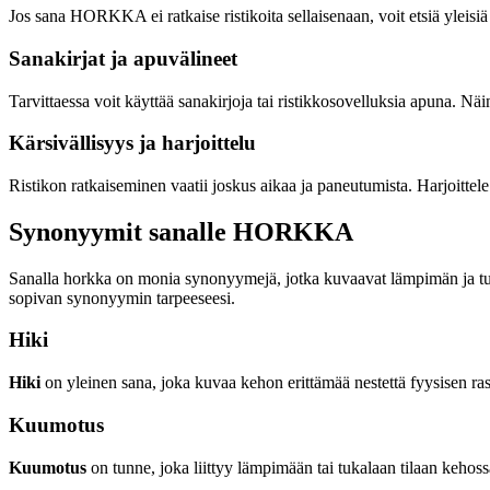
Jos sana HORKKA ei ratkaise ristikoita sellaisenaan, voit etsiä ylei
Sanakirjat ja apuvälineet
Tarvittaessa voit käyttää sanakirjoja tai ristikkosovelluksia apuna. Näi
Kärsivällisyys ja harjoittelu
Ristikon ratkaiseminen vaatii joskus aikaa ja paneutumista. Harjoittele
Synonyymit sanalle HORKKA
Sanalla horkka on monia synonyymejä, jotka kuvaavat lämpimän ja tukala
sopivan synonyymin tarpeeseesi.
Hiki
Hiki
on yleinen sana, joka kuvaa kehon erittämää nestettä fyysisen r
Kuumotus
Kuumotus
on tunne, joka liittyy lämpimään tai tukalaan tilaan keh