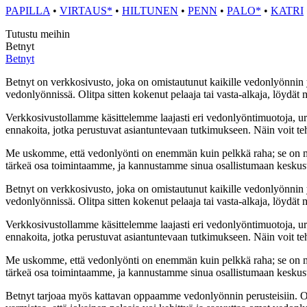
PAPILLA
•
VIRTAUS*
•
HILTUNEN
•
PENN
•
PALO*
•
KATRI
Tutustu meihin
Betnyt
Betnyt
Betnyt on verkkosivusto, joka on omistautunut kaikille vedonlyönnin y
vedonlyönnissä. Olitpa sitten kokenut pelaaja tai vasta-alkaja, löydät me
Verkkosivustollamme käsittelemme laajasti eri vedonlyöntimuotoja, urh
ennakoita, jotka perustuvat asiantuntevaan tutkimukseen. Näin voit teh
Me uskomme, että vedonlyönti on enemmän kuin pelkkä raha; se on myö
tärkeä osa toimintaamme, ja kannustamme sinua osallistumaan keskust
Betnyt on verkkosivusto, joka on omistautunut kaikille vedonlyönnin y
vedonlyönnissä. Olitpa sitten kokenut pelaaja tai vasta-alkaja, löydät me
Verkkosivustollamme käsittelemme laajasti eri vedonlyöntimuotoja, urh
ennakoita, jotka perustuvat asiantuntevaan tutkimukseen. Näin voit teh
Me uskomme, että vedonlyönti on enemmän kuin pelkkä raha; se on myö
tärkeä osa toimintaamme, ja kannustamme sinua osallistumaan keskust
Betnyt tarjoaa myös kattavan oppaamme vedonlyönnin perusteisiin. Olitp