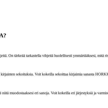
KA?
ihjeitä. On tärkeää tarkastella vihjeitä huolellisesti ymmärtääksesi, mitä
n kirjainten sekoituksia. Voit kokeilla sekoittaa kirjaimia sanasta HOR
 niitä muodostaaksesi eri sanoja. Voit kokeilla eri järjestyksiä ja varmista