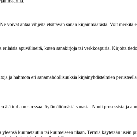
jainmäärillä.
e voivat antaa vihjeitä etsittävän sanan kirjainmäärästä. Voit merkitä er
 erilaisia apuvälineitä, kuten sanakirjoja tai verkkoapuria. Kirjoita tiedo
toehtoja ja hahmota eri sanamahdollisuuksia kirjainyhdistelmien perusteel
 älä turhaan stressaa löytämättömästä sanasta. Nauti prosessista ja ann
 yleensä kuumetautiin tai kuumeiseen tilaan. Termiä käytetään usein p