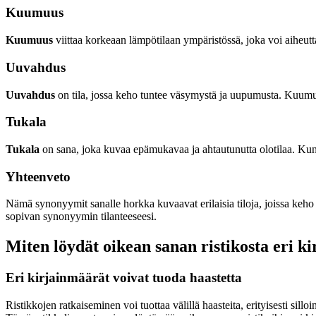
Kuumuus
Kuumuus
viittaa korkeaan lämpötilaan ympäristössä, joka voi aiheut
Uuvahdus
Uuvahdus
on tila, jossa keho tuntee väsymystä ja uupumusta. Kuumuu
Tukala
Tukala
on sana, joka kuvaa epämukavaa ja ahtautunutta olotilaa. Kun 
Yhteenveto
Nämä synonyymit sanalle horkka kuvaavat erilaisia tiloja, joissa keho 
sopivan synonyymin tilanteeseesi.
Miten löydät oikean sanan ristikosta eri k
Eri kirjainmäärät voivat tuoda haastetta
Ristikkojen ratkaiseminen voi tuottaa välillä haasteita, erityisesti si