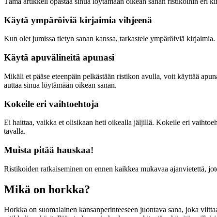
Tämä artikkeli opastaa sinua löytämään oikean sanan ristikoihin eri kir
Käytä ympäröiviä kirjaimia vihjeenä
Kun olet jumissa tietyn sanan kanssa, tarkastele ympäröiviä kirjaimia. N
Käytä apuvälineitä apunasi
Mikäli et pääse eteenpäin pelkästään ristikon avulla, voit käyttää apuna
auttaa sinua löytämään oikean sanan.
Kokeile eri vaihtoehtoja
Ei haittaa, vaikka et olisikaan heti oikealla jäljillä. Kokeile eri vaih
tavalla.
Muista pitää hauskaa!
Ristikoiden ratkaiseminen on ennen kaikkea mukavaa ajanvietettä, joten
Mikä on horkka?
Horkka on suomalainen kansanperinteeseen juontava sana, joka viittaa