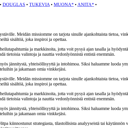
•
DOUGLAS
•
TUKEVIA
•
MUONA*
•
ANITA*
•
stäville. Meidän missiomme on tarjota sinulle ajankohtaista tietoa, vin
iltä sisältöä, joka inspiroi ja opettaa.
eilutapahtumia ja markkinoita, jotta voit pysyä ajan tasalla ja hyödynt
dä tietoisia valintoja ja nauttia vedonlyönnistä entistä enemmän.
s jännitystä, yhteisöllisyyttä ja intohimoa. Siksi haluamme luoda ymp
eluihin ja jakamaan omia vinkkejäsi.
stäville. Meidän missiomme on tarjota sinulle ajankohtaista tietoa, vin
iltä sisältöä, joka inspiroi ja opettaa.
eilutapahtumia ja markkinoita, jotta voit pysyä ajan tasalla ja hyödynt
dä tietoisia valintoja ja nauttia vedonlyönnistä entistä enemmän.
s jännitystä, yhteisöllisyyttä ja intohimoa. Siksi haluamme luoda ymp
eluihin ja jakamaan omia vinkkejäsi.
a kiinnostunut strategiasta, tilastollisista analyyseistä tai käytännön 