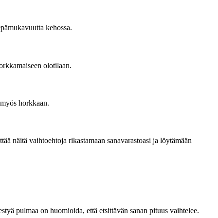
a epämukavuutta kehossa.
orkkamaiseen olotilaan.
y myös horkkaan.
ttää näitä vaihtoehtoja rikastamaan sanavarastoasi ja löytämään
hestyä pulmaa on huomioida, että etsittävän sanan pituus vaihtelee.