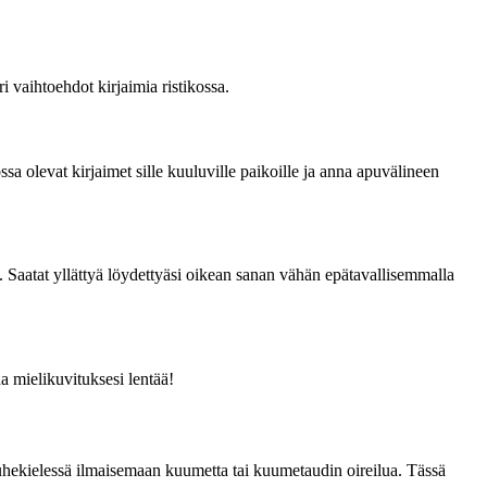
i vaihtoehdot kirjaimia ristikossa.
ssa olevat kirjaimet sille kuuluville paikoille ja anna apuvälineen
la. Saatat yllättyä löydettyäsi oikean sanan vähän epätavallisemmalla
a mielikuvituksesi lentää!
uhekielessä ilmaisemaan kuumetta tai kuumetaudin oireilua. Tässä