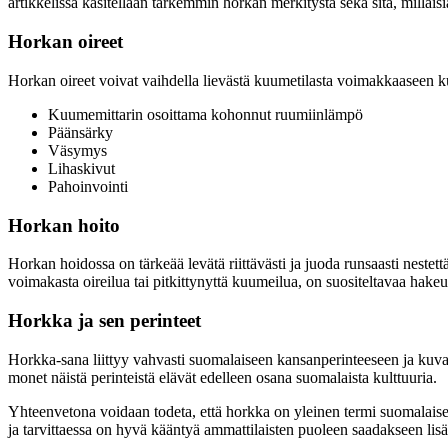
artikkelissa käsitellään tarkemmin horkan merkitystä sekä sitä, millaisia 
Horkan oireet
Horkan oireet voivat vaihdella lievästä kuumetilasta voimakkaaseen ku
Kuumemittarin osoittama kohonnut ruumiinlämpö
Päänsärky
Väsymys
Lihaskivut
Pahoinvointi
Horkan hoito
Horkan hoidossa on tärkeää levätä riittävästi ja juoda runsaasti nestet
voimakasta oireilua tai pitkittynyttä kuumeilua, on suositeltavaa hakeu
Horkka ja sen perinteet
Horkka-sana liittyy vahvasti suomalaiseen kansanperinteeseen ja kuvasta
monet näistä perinteistä elävät edelleen osana suomalaista kulttuuria.
Yhteenvetona voidaan todeta, että horkka on yleinen termi suomalaises
ja tarvittaessa on hyvä kääntyä ammattilaisten puoleen saadakseen lisä