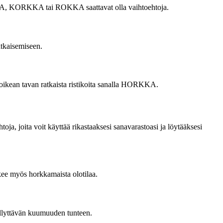
 HOKKA, KORKKA tai ROKKA saattavat olla vaihtoehtoja.
ratkaisemiseen.
ät oikean tavan ratkaista ristikoita sanalla HORKKA.
ja, joita voit käyttää rikastaaksesi sanavarastoasi ja löytääksesi
kee myös horkkamaista olotilaa.
ellyttävän kuumuuden tunteen.