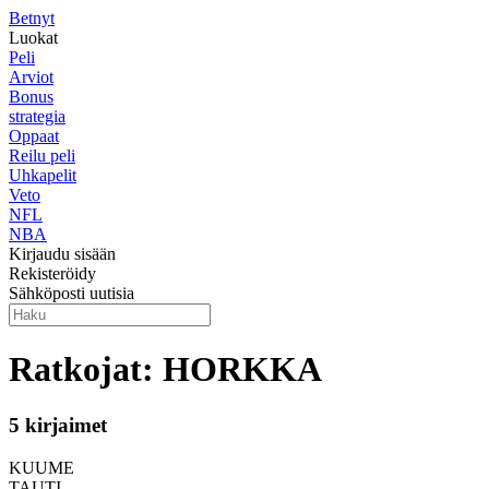
Betnyt
Luokat
Peli
Arviot
Bonus
strategia
Oppaat
Reilu peli
Uhkapelit
Veto
NFL
NBA
Kirjaudu sisään
Rekisteröidy
Sähköposti uutisia
Ratkojat: HORKKA
5 kirjaimet
KUUME
TAUTI