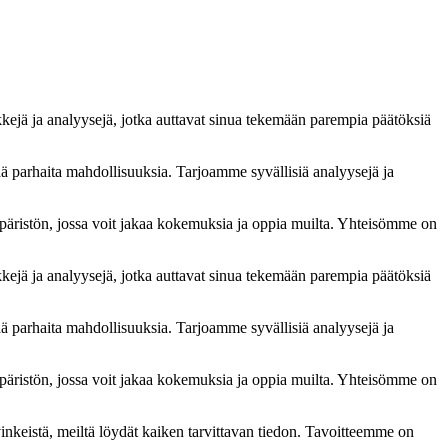
kkejä ja analyysejä, jotka auttavat sinua tekemään parempia päätöksiä
ää parhaita mahdollisuuksia. Tarjoamme syvällisiä analyysejä ja
äristön, jossa voit jakaa kokemuksia ja oppia muilta. Yhteisömme on
kkejä ja analyysejä, jotka auttavat sinua tekemään parempia päätöksiä
ää parhaita mahdollisuuksia. Tarjoamme syvällisiä analyysejä ja
äristön, jossa voit jakaa kokemuksia ja oppia muilta. Yhteisömme on
vinkeistä, meiltä löydät kaiken tarvittavan tiedon. Tavoitteemme on