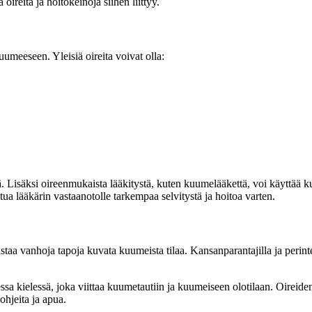
oireita ja hoitokeinoja siihen liittyy.
umeeseen. Yleisiä oireita voivat olla:
tä. Lisäksi oireenmukaista lääkitystä, kuten kuumelääkettä, voi käyttää 
tua lääkärin vastaanotolle tarkempaa selvitystä ja hoitoa varten.
a vanhoja tapoja kuvata kuumeista tilaa. Kansanparantajilla ja perinteis
sa kielessä, joka viittaa kuumetautiin ja kuumeiseen olotilaan. Oireide
ohjeita ja apua.