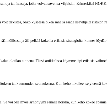
siä sanoja tai fraaseja, jotka voivat soveltua vihjeisiin. Esimerkiksi
n voit tarkistaa, onko kyseessä oikea sana ja saada lisävihjeitä ristikon 
 säännöllisesti ja älä pelkää kokeilla erilaisia strategioita, kunnes löyd
n olotilan tunnetta. Tässä artikkelissa käymme läpi erilaisia vaihtoehto
asituksen tai kuumuuden seurauksena. Kun keho hikoilee, se yleensä ko
ossa. Se voi olla myös synonyymi sanalle horkka, kun keho kokee epämi