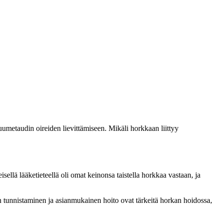
kuumetaudin oireiden lievittämiseen. Mikäli horkkaan liittyy
ellä lääketieteellä oli omat keinonsa taistella horkkaa vastaan, ja
n tunnistaminen ja asianmukainen hoito ovat tärkeitä horkan hoidossa,