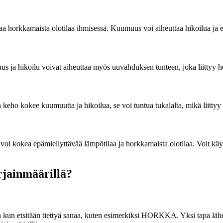
taa horkkamaista olotilaa ihmisessä. Kuumuus voi aiheuttaa hikoilua j
s ja hikoilu voivat aiheuttaa myös uuvahduksen tunteen, joka liittyy h
keho kokee kuumuutta ja hikoilua, se voi tuntua tukalalta, mikä liitty
voi kokea epämiellyttävää lämpötilaa ja horkkamaista olotilaa. Voit käy
irjainmäärillä?
lloin kun etsitään tiettyä sanaa, kuten esimerkiksi HORKKA. Yksi tapa lä