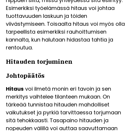
riippuen siitä, missä yhteydessä sitä esiintyy.
Esimerkiksi työelämässä hitaus voi johtaa
tuottavuuden laskuun ja töiden
viivästymiseen. Toisaalta hitaus voi myös olla
tarpeellista esimerkiksi rauhoittumisen
kannalta, kun halutaan hidastaa tahtia ja
rentoutua.
Hitauden torjuminen
Johtopäätös
Hitaus
voi ilmetä monin eri tavoin ja sen
merkitys vaihtelee tilanteen mukaan. On
tärkeää tunnistaa hitauden mahdolliset
vaikutukset ja pyrkiä tarvittaessa torjumaan
sitä tehokkaasti. Tasapaino hitauden ja
nopeuden välillä voi auttaa saavuttamaan