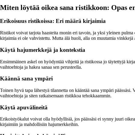
Miten löytää oikea sana ristikkoon: Opas er
Erikoisuus ristikoissa: Eri määrä kirjaimia
Ristikot voivat tarjota haasteita monin eri tavoin, ja yksi yleinen pulm
kirjaimia ei ole vahvistettu. Mutta älä huoli, alla on muutamia vinkkejä
Käytä hajumerkkejä ja kontekstia
Ensimmäinen askel on hyödyntää vihjeitä ja ristikossa jo täytettyjä ki
vaihtoehtoja ja hakea sanaa sen perusteella.
Käännä sana ympäri
Toinen hyvä tapa lähestyä tilannetta on kääntää sana ympäri päässäsi. Voi
vaihtoehtoja ja siten ratkaisemaan ristikkoa tehokkaammin.
Käytä apuvälineitä
Erikoistyökalut voivat olla hyödyllisiä, jos päässäsi ei synny juuri oike
kirjaimiin ja mahdollisiin hajumerkkeihin.