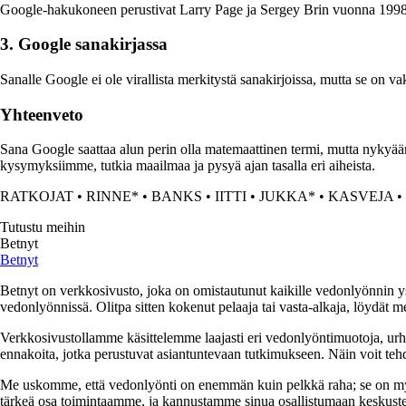
Google-hakukoneen perustivat Larry Page ja Sergey Brin vuonna 1998. H
3. Google sanakirjassa
Sanalle Google ei ole virallista merkitystä sanakirjoissa, mutta se on va
Yhteenveto
Sana Google saattaa alun perin olla matemaattinen termi, mutta nyky
kysymyksiimme, tutkia maailmaa ja pysyä ajan tasalla eri aiheista.
RATKOJAT
•
RINNE*
•
BANKS
•
IITTI
•
JUKKA*
•
KASVEJA
•
Tutustu meihin
Betnyt
Betnyt
Betnyt on verkkosivusto, joka on omistautunut kaikille vedonlyönnin ys
vedonlyönnissä. Olitpa sitten kokenut pelaaja tai vasta-alkaja, löydät mei
Verkkosivustollamme käsittelemme laajasti eri vedonlyöntimuotoja, urhe
ennakoita, jotka perustuvat asiantuntevaan tutkimukseen. Näin voit tehd
Me uskomme, että vedonlyönti on enemmän kuin pelkkä raha; se on myös
tärkeä osa toimintaamme, ja kannustamme sinua osallistumaan keskuste