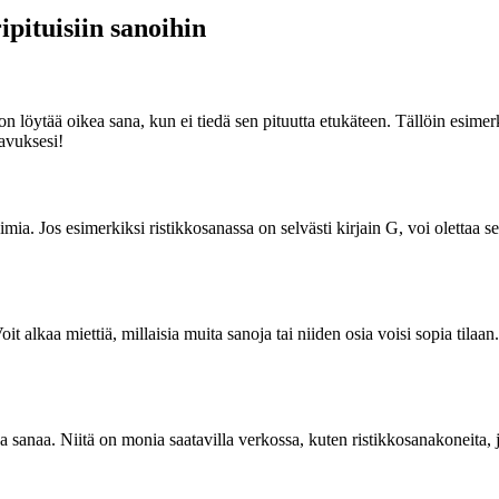
ipituisiin sanoihin
a on löytää oikea sana, kun ei tiedä sen pituutta etukäteen. Tällöin esi
 avuksesi!
rjaimia. Jos esimerkiksi ristikkosanassa on selvästi kirjain G, voi ole
t alkaa miettiä, millaisia muita sanoja tai niiden osia voisi sopia tilaa
aa sanaa. Niitä on monia saatavilla verkossa, kuten ristikkosanakoneita, j