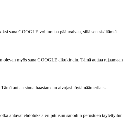
merkiksi sana GOOGLE voi tuottaa päänvaivaa, sillä sen sisältämiä
ttaa sen olevan myös sana GOOGLE alkukirjain. Tämä auttaa rajaamaan
n. Tämä auttaa sinua haastamaan aivojasi löytämään erilaisia
otka antavat ehdotuksia eri pituisiin sanoihin perustuen täytettyihin