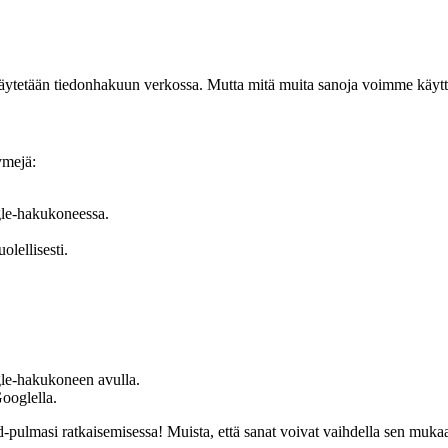
a käytetään tiedonhakuun verkossa. Mutta mitä muita sanoja voimme käy
ymejä:
ogle-hakukoneessa.
olellisesti.
ogle-hakukoneen avulla.
ooglella.
-pulmasi ratkaisemisessa! Muista, että sanat voivat vaihdella sen mukaa