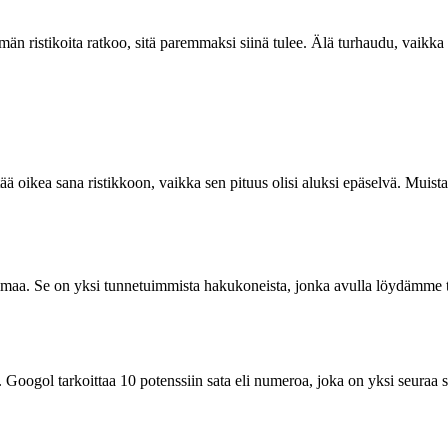
emmän ristikoita ratkoo, sitä paremmaksi siinä tulee. Älä turhaudu, vaik
ä oikea sana ristikkoon, vaikka sen pituus olisi aluksi epäselvä. Muista
ailmaa. Se on yksi tunnetuimmista hakukoneista, jonka avulla löydämme ti
gol tarkoittaa 10 potenssiin sata eli numeroa, joka on yksi seuraa sataa