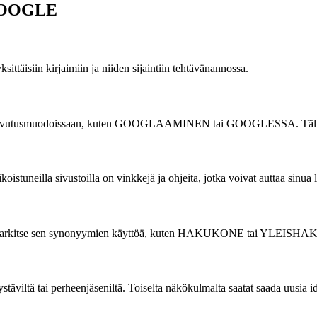
a GOOGLE
ittäisiin kirjaimiin ja niiden sijaintiin tehtävänannossa.
 taivutusmuodoissaan, kuten GOOGLAAMINEN tai GOOGLESSA. Tällä tav
rikoistuneilla sivustoilla on vinkkejä ja ohjeita, jotka voivat auttaa sinu
, harkitse sen synonyymien käyttöä, kuten HAKUKONE tai YLEISHAKU. 
stäviltä tai perheenjäseniltä. Toiselta näkökulmalta saatat saada uusia id