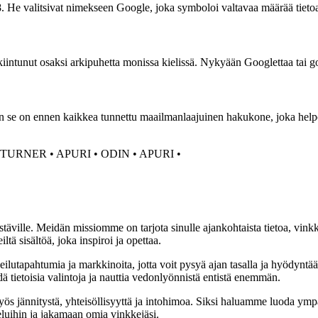
e valitsivat nimekseen Google, joka symboloi valtavaa määrää tietoa ja
kiintunut osaksi arkipuhetta monissa kielissä. Nykyään Googlettaa tai goo
ään se on ennen kaikkea tunnettu maailmanlaajuinen hakukone, joka he
TURNER
•
APURI
•
ODIN
•
APURI
•
täville. Meidän missiomme on tarjota sinulle ajankohtaista tietoa, vink
ltä sisältöä, joka inspiroi ja opettaa.
ilutapahtumia ja markkinoita, jotta voit pysyä ajan tasalla ja hyödyntä
ä tietoisia valintoja ja nauttia vedonlyönnistä entistä enemmän.
 jännitystä, yhteisöllisyyttä ja intohimoa. Siksi haluamme luoda ympä
luihin ja jakamaan omia vinkkejäsi.