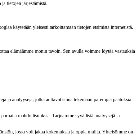
 tietojen järjestämistä.
glaa käytetään yleisesti tarkoittamaan tietojen etsimistä internetistä.
lpottaa elämäämme monin tavoin. Sen avulla voimme löytää vastauksia
kejä ja analyysejä, jotka auttavat sinua tekemään parempia päätöksiä
ä parhaita mahdollisuuksia. Tarjoamme syvällisiä analyysejä ja
ristön, jossa voit jakaa kokemuksia ja oppia muilta. Yhteisömme on