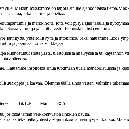
täville. Meidän missiomme on tarjota sinulle ajankohtaista tietoa, vink
ltä sisältöä, joka inspiroi ja opettaa.
ilutapahtumia ja markkinoita, jotta voit pysyä ajan tasalla ja hyödyntä
ä tietoisia valintoja ja nauttia vedonlyönnistä entistä enemmän.
 jännitystä, yhteisöllisyyttä ja intohimoa. Siksi haluamme luoda ympä
luihin ja jakamaan omia vinkkejäsi.
 kiinnostunut strategiasta, tilastollisista analyyseistä tai käytännön v
ntitavoitteensa.
 Haluamme inspiroida sinua tutkimaan uusia mahdollisuuksia ja kehittä
llisuus oppia ja kasvaa. Olemme täällä sinua varten, valmiina tukemaa
terest
TikTok
Mail
RSS
 jos ostat tämän verkkosivuston linkkien kautta.
a rahaa tekemällä yhteistyösopimuksia jälleenmyyjien kanssa. Materiaal