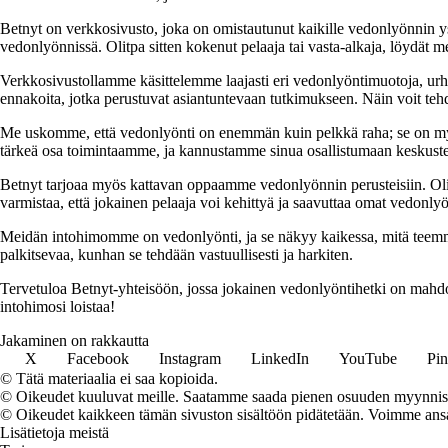
Betnyt on verkkosivusto, joka on omistautunut kaikille vedonlyönnin ys
vedonlyönnissä. Olitpa sitten kokenut pelaaja tai vasta-alkaja, löydät mei
Verkkosivustollamme käsittelemme laajasti eri vedonlyöntimuotoja, urhe
ennakoita, jotka perustuvat asiantuntevaan tutkimukseen. Näin voit tehd
Me uskomme, että vedonlyönti on enemmän kuin pelkkä raha; se on myös
tärkeä osa toimintaamme, ja kannustamme sinua osallistumaan keskuste
Betnyt tarjoaa myös kattavan oppaamme vedonlyönnin perusteisiin. Olitpa
varmistaa, että jokainen pelaaja voi kehittyä ja saavuttaa omat vedonlyö
Meidän intohimomme on vedonlyönti, ja se näkyy kaikessa, mitä teemme.
palkitsevaa, kunhan se tehdään vastuullisesti ja harkiten.
Tervetuloa Betnyt-yhteisöön, jossa jokainen vedonlyöntihetki on mahdo
intohimosi loistaa!
Jakaminen on rakkautta
X
Facebook
Instagram
LinkedIn
YouTube
Pin
© Tätä materiaalia ei saa kopioida.
© Oikeudet kuuluvat meille. Saatamme saada pienen osuuden myynnistä,
© Oikeudet kaikkeen tämän sivuston sisältöön pidätetään. Voimme ansait
Lisätietoja meistä