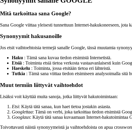
Synonyymit sanalle GOOGLE
Mitä tarkoittaa sana Google?
Sana Google viittaa yleisesti tunnettuun Internet-hakukoneeseen, jot
Synonyymit hakusanoille
Jos etsit vaihtoehtoisia termejä sanalle Google, tässä muutamia synony
Haku
: Tämä sana kuvaa tiedon etsimistä Internetistä.
Etsiä
: Toiminta etsiä tietoa verkosta vastaavanlaisesti kuin Go
Haeskelu
: Toiminta, jossa etsitään tietoa eri lähteistä.
Tutkia
: Tämä sana viittaa tiedon etsimiseen analysoimalla sitä hu
Muut termiin liittyvät vaihtoehdot
Lisäksi voit käyttää muita sanoja, jotka liittyvät hakutoimintaan:
Etsi
: Käytä tätä sanaa, kun haet tietoa jostakin asiasta.
Googlettaa
: Tämä on verbi, joka tarkoittaa tiedon etsimistä Go
Googlaus
: Käytä tätä sanaa kuvaamaan Internet-hakutoimintaa G
Toivottavasti näistä synonyymeistä ja vaihtoehdoista on apua crossword