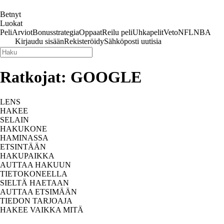
Betnyt
Luokat
Peli
Arviot
Bonus
strategia
Oppaat
Reilu peli
Uhkapelit
Veto
NFL
NBA
Kirjaudu sisään
Rekisteröidy
Sähköposti uutisia
Ratkojat: GOOGLE
LENS
HAKEE
SELAIN
HAKUKONE
HAMINASSA
ETSINTÄÄN
HAKUPAIKKA
AUTTAA HAKUUN
TIETOKONEELLA
SIELTÄ HAETAAN
AUTTAA ETSIMÄÄN
TIEDON TARJOAJA
HAKEE VAIKKA MITÄ