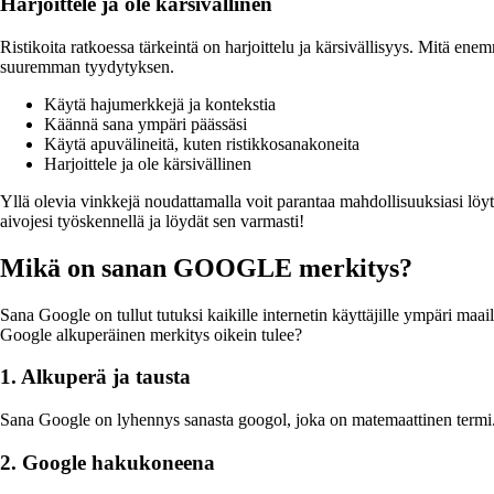
Harjoittele ja ole kärsivällinen
Ristikoita ratkoessa tärkeintä on harjoittelu ja kärsivällisyys. Mitä en
suuremman tyydytyksen.
Käytä hajumerkkejä ja kontekstia
Käännä sana ympäri päässäsi
Käytä apuvälineitä, kuten ristikkosanakoneita
Harjoittele ja ole kärsivällinen
Yllä olevia vinkkejä noudattamalla voit parantaa mahdollisuuksiasi löytä
aivojesi työskennellä ja löydät sen varmasti!
Mikä on sanan GOOGLE merkitys?
Sana Google on tullut tutuksi kaikille internetin käyttäjille ympäri ma
Google alkuperäinen merkitys oikein tulee?
1. Alkuperä ja tausta
Sana Google on lyhennys sanasta googol, joka on matemaattinen termi. Goo
2. Google hakukoneena