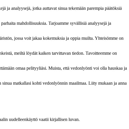
kejä ja analyysejä, jotka auttavat sinua tekemään parempia päätöksiä
ä parhaita mahdollisuuksia. Tarjoamme syvällisiä analyysejä ja
ristön, jossa voit jakaa kokemuksia ja oppia muilta. Yhteisömme on
inkeistä, meiltä löydät kaiken tarvittavan tiedon. Tavoitteemme on
mään omaa pelityyliäsi. Muista, että vedonlyönti voi olla hauskaa ja
n sinua matkallasi kohti vedonlyönnin maailmaa. Liity mukaan ja anna
in uudelleenkäyttö vaatii kirjallisen luvan.