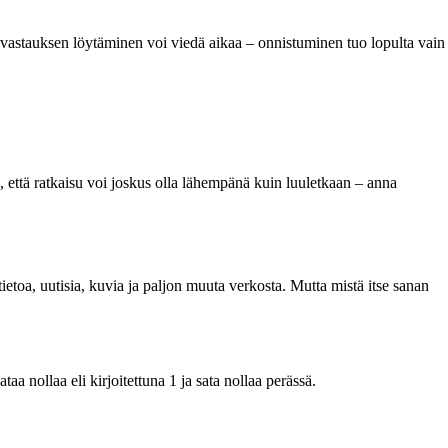
ka vastauksen löytäminen voi viedä aikaa – onnistuminen tuo lopulta vain
, että ratkaisu voi joskus olla lähempänä kuin luuletkaan – anna
etoa, uutisia, kuvia ja paljon muuta verkosta. Mutta mistä itse sanan
 nollaa eli kirjoitettuna 1 ja sata nollaa perässä.