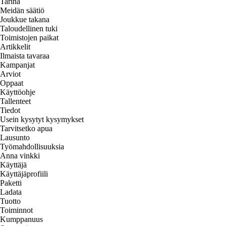
Tarina
Meidän säätiö
Joukkue takana
Taloudellinen tuki
Toimistojen paikat
Artikkelit
Ilmaista tavaraa
Kampanjat
Arviot
Oppaat
Käyttöohje
Tallenteet
Tiedot
Usein kysytyt kysymykset
Tarvitsetko apua
Lausunto
Työmahdollisuuksia
Anna vinkki
Käyttäjä
Käyttäjäprofiili
Paketti
Ladata
Tuotto
Toiminnot
Kumppanuus