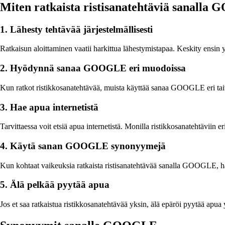
Miten ratkaista ristisanatehtäviä sanall
1. Lähesty tehtävää järjestelmällisesti
Ratkaisun aloittaminen vaatii harkittua lähestymistapaa. Keskity ensin yks
2. Hyödynnä sanaa GOOGLE eri muodoissa
Kun ratkot ristikkosanatehtävää, muista käyttää sanaa GOOGLE eri
3. Hae apua internetistä
Tarvittaessa voit etsiä apua internetistä. Monilla ristikkosanatehtäviin e
4. Käytä sanan GOOGLE synonyymejä
Kun kohtaat vaikeuksia ratkaista ristisanatehtävää sanalla GOOGLE
5. Älä pelkää pyytää apua
Jos et saa ratkaistua ristikkosanatehtävää yksin, älä epäröi pyytää apua y