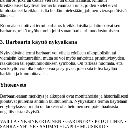
barbaros, joka tarkoittaa vierasta tai ulkomaalaista. Antiikin
kreikkalaiset käyttivät termiä kuvaamaan niitä, joiden kielet eivät
kuulostaneet kreikkalaisilta heidän mielestään, johtuen vierasperäisistä
äänteistä.
Roomalaiset ottivat termi barbaros kreikkalaisilta ja latinisoivat sen
barbarus, mikä myöhemmin johti sanan barbaari muodostumiseen.
3. Barbaarin käyttö nykyaikana
Nykypäivänä termi barbaari voi viitata edelleen ulkopuolisiin tai
vieraisiin kulttuureihin, mutta se voi myös tarkoittaa primitiivisyyden,
raakuuden tai epäkunnioituksen symbolia. On tärkeää huomata, että
sen käyttö voi olla loukkaavaa ja syrjivää, joten sitä tulisi käyttää
harkiten ja kunnioittavasti.
Yhteenveto
Barbaari-sanan merkitys ja alkuperä ovat monitahoisia ja historiallisesti
juontavat juurensa antiikin kulttuureihin. Nykyaikana termiä käytetään
eri yhteyksissä, mutta on tärkeää olla tietoinen sen potentiaalisista
negatiivisista sävyistä.
VAILLA
•
YKSINKERTAINEN
•
GARDNER*
•
PETOLLINEN
•
SAHRA
•
YHTYE
•
SAUMAT
•
LAPPI
•
MUUSIKKO
•