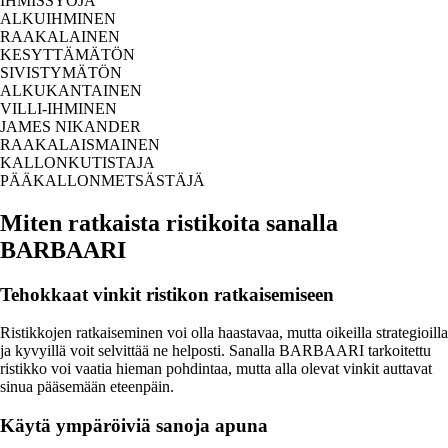
IHMISSYÖJÄ
ALKUIHMINEN
RAAKALAINEN
KESYTTÄMÄTÖN
SIVISTYMÄTÖN
ALKUKANTAINEN
VILLI-IHMINEN
JAMES NIKANDER
RAAKALAISMAINEN
KALLONKUTISTAJA
PÄÄKALLONMETSÄSTÄJÄ
Miten ratkaista ristikoita sanalla
BARBAARI
Tehokkaat vinkit ristikon ratkaisemiseen
Ristikkojen ratkaiseminen voi olla haastavaa, mutta oikeilla strategioilla
ja kyvyillä voit selvittää ne helposti. Sanalla BARBAARI tarkoitettu
ristikko voi vaatia hieman pohdintaa, mutta alla olevat vinkit auttavat
sinua pääsemään eteenpäin.
Käytä ympäröiviä sanoja apuna