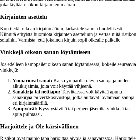
joka täyttää ristikon kirjaimien määrän.
Kirjainten asettelu
Kun tiedät oikean kirjainmäärän, tarkastele sanoja huolellisesti.
Kiinnitä erityistä huomiota kirjainten asetteluun ja vertaa niitä ristikon
soluihin. Varmista, että jokainen kirjain sopii oikealle paikalle.
Vinkkejä oikean sanan löytämiseen
Jos edelleen kamppailet oikean sanan löytämisessä, kokeile seuraavia
vinkkejä:
Ympäröivät sanat:
Katso ympärillä olevia sanoja ja niiden
alkukirjaimia, joita voit käyttää vihjeenä.
Sanakirja tai nettiapu:
Tarvittaessa voit käyttää apuna
sanakirjaa tai verkkosivustoja, jotka auttavat löytämään sanoja
eri kirjainmäärillä.
Apupyörät:
Kysy ystäviltä tai perheenjäseniltä vinkkejä tai
apua pulmaasi.
Harjoittele ja Ole kärsivällinen
Ristikot ovat mainio tapa harjoittaa aivoja ja sanavarastoa. Harjoittele