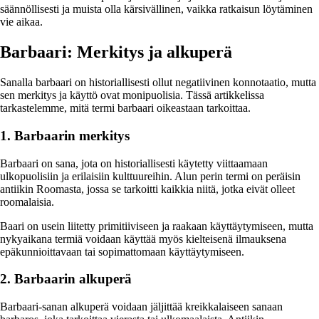
säännöllisesti ja muista olla kärsivällinen, vaikka ratkaisun löytäminen
vie aikaa.
Barbaari: Merkitys ja alkuperä
Sanalla barbaari on historiallisesti ollut negatiivinen konnotaatio, mutta
sen merkitys ja käyttö ovat monipuolisia. Tässä artikkelissa
tarkastelemme, mitä termi barbaari oikeastaan tarkoittaa.
1. Barbaarin merkitys
Barbaari on sana, jota on historiallisesti käytetty viittaamaan
ulkopuolisiin ja erilaisiin kulttuureihin. Alun perin termi on peräisin
antiikin Roomasta, jossa se tarkoitti kaikkia niitä, jotka eivät olleet
roomalaisia.
Baari on usein liitetty primitiiviseen ja raakaan käyttäytymiseen, mutta
nykyaikana termiä voidaan käyttää myös kielteisenä ilmauksena
epäkunnioittavaan tai sopimattomaan käyttäytymiseen.
2. Barbaarin alkuperä
Barbaari-sanan alkuperä voidaan jäljittää kreikkalaiseen sanaan