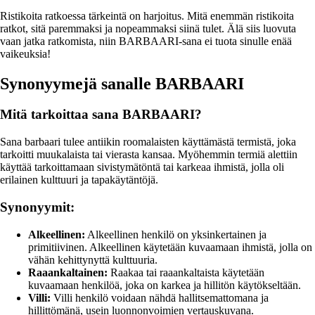
Ristikoita ratkoessa tärkeintä on harjoitus. Mitä enemmän ristikoita
ratkot, sitä paremmaksi ja nopeammaksi siinä tulet. Älä siis luovuta
vaan jatka ratkomista, niin BARBAARI-sana ei tuota sinulle enää
vaikeuksia!
Synonyymejä sanalle BARBAARI
Mitä tarkoittaa sana BARBAARI?
Sana barbaari tulee antiikin roomalaisten käyttämästä termistä, joka
tarkoitti muukalaista tai vierasta kansaa. Myöhemmin termiä alettiin
käyttää tarkoittamaan sivistymätöntä tai karkeaa ihmistä, jolla oli
erilainen kulttuuri ja tapakäytäntöjä.
Synonyymit:
Alkeellinen:
Alkeellinen henkilö on yksinkertainen ja
primitiivinen. Alkeellinen käytetään kuvaamaan ihmistä, jolla on
vähän kehittynyttä kulttuuria.
Raaankaltainen:
Raakaa tai raaankaltaista käytetään
kuvaamaan henkilöä, joka on karkea ja hillitön käytökseltään.
Villi:
Villi henkilö voidaan nähdä hallitsemattomana ja
hillittömänä, usein luonnonvoimien vertauskuvana.