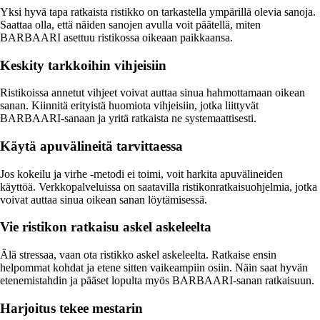
Yksi hyvä tapa ratkaista ristikko on tarkastella ympärillä olevia sanoja.
Saattaa olla, että näiden sanojen avulla voit päätellä, miten
BARBAARI asettuu ristikossa oikeaan paikkaansa.
Keskity tarkkoihin vihjeisiin
Ristikoissa annetut vihjeet voivat auttaa sinua hahmottamaan oikean
sanan. Kiinnitä erityistä huomiota vihjeisiin, jotka liittyvät
BARBAARI-sanaan ja yritä ratkaista ne systemaattisesti.
Käytä apuvälineitä tarvittaessa
Jos kokeilu ja virhe -metodi ei toimi, voit harkita apuvälineiden
käyttöä. Verkkopalveluissa on saatavilla ristikonratkaisuohjelmia, jotka
voivat auttaa sinua oikean sanan löytämisessä.
Vie ristikon ratkaisu askel askeleelta
Älä stressaa, vaan ota ristikko askel askeleelta. Ratkaise ensin
helpommat kohdat ja etene sitten vaikeampiin osiin. Näin saat hyvän
etenemistahdin ja pääset lopulta myös BARBAARI-sanan ratkaisuun.
Harjoitus tekee mestarin