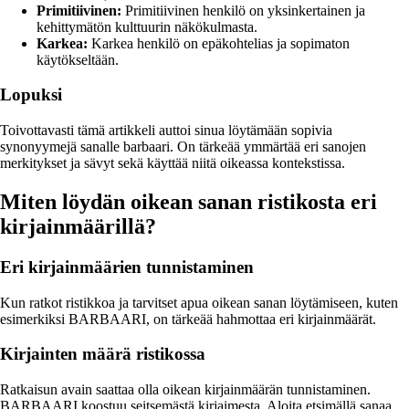
Primitiivinen:
Primitiivinen henkilö on yksinkertainen ja
kehittymätön kulttuurin näkökulmasta.
Karkea:
Karkea henkilö on epäkohtelias ja sopimaton
käytökseltään.
Lopuksi
Toivottavasti tämä artikkeli auttoi sinua löytämään sopivia
synonyymejä sanalle barbaari. On tärkeää ymmärtää eri sanojen
merkitykset ja sävyt sekä käyttää niitä oikeassa kontekstissa.
Miten löydän oikean sanan ristikosta eri
kirjainmäärillä?
Eri kirjainmäärien tunnistaminen
Kun ratkot ristikkoa ja tarvitset apua oikean sanan löytämiseen, kuten
esimerkiksi BARBAARI, on tärkeää hahmottaa eri kirjainmäärät.
Kirjainten määrä ristikossa
Ratkaisun avain saattaa olla oikean kirjainmäärän tunnistaminen.
BARBAARI koostuu seitsemästä kirjaimesta. Aloita etsimällä sanaa,