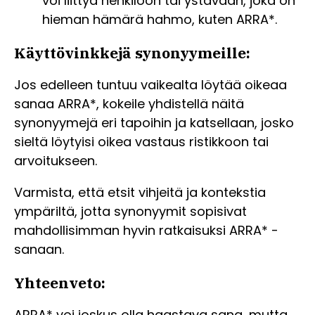
voi liittyä henkilöön tai ystävään, joka on
hieman hämärä hahmo, kuten ARRA*.
Käyttövinkkejä synonyymeille:
Jos edelleen tuntuu vaikealta löytää oikeaa
sanaa ARRA*, kokeile yhdistellä näitä
synonyymejä eri tapoihin ja katsellaan, josko
sieltä löytyisi oikea vastaus ristikkoon tai
arvoitukseen.
Varmista, että etsit vihjeitä ja kontekstia
ympäriltä, jotta synonyymit sopisivat
mahdollisimman hyvin ratkaisuksi ARRA* -
sanaan.
Yhteenveto:
ARRA* voi joskus olla haastava sana, mutta