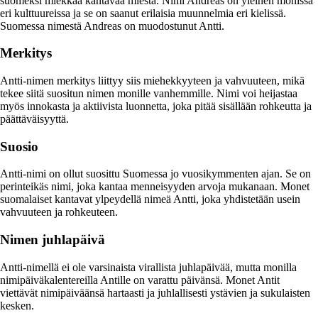
suomeksi miekkaa kantavaa miestä. Nimi Andreas on yleinen monissa
eri kulttuureissa ja se on saanut erilaisia muunnelmia eri kielissä.
Suomessa nimestä Andreas on muodostunut Antti.
Merkitys
Antti-nimen merkitys liittyy siis miehekkyyteen ja vahvuuteen, mikä
tekee siitä suositun nimen monille vanhemmille. Nimi voi heijastaa
myös innokasta ja aktiivista luonnetta, joka pitää sisällään rohkeutta ja
päättäväisyyttä.
Suosio
Antti-nimi on ollut suosittu Suomessa jo vuosikymmenten ajan. Se on
perinteikäs nimi, joka kantaa menneisyyden arvoja mukanaan. Monet
suomalaiset kantavat ylpeydellä nimeä Antti, joka yhdistetään usein
vahvuuteen ja rohkeuteen.
Nimen juhlapäivä
Antti-nimellä ei ole varsinaista virallista juhlapäivää, mutta monilla
nimipäiväkalentereilla Antille on varattu päivänsä. Monet Antit
viettävät nimipäiväänsä hartaasti ja juhlallisesti ystävien ja sukulaisten
kesken.