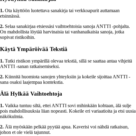
1.
Ota käyttöön luotettava sanakirja tai verkkoapurit auttamaan
etsinnässä.
2.
Selaa sanakirjaa etsiessäsi vaihtoehtoisia sanoja ANTTI -pohjalta.
On mahdollista löytää harvinaisia tai vanhanaikaisia sanoja, jotka
sopivat ristikoihin.
Käytä Ympäröivää Tekstiä
1.
Tutki ristikon ympärillä olevaa tekstiä, sillä se saattaa antaa vihjeitä
ANTTI -sanan ratkaisemiseksi.
2.
Kiinnitä huomiota sanojen yhteyksiin ja kokeile sijoittaa ANTTI -
sana osaksi laajempaa kontekstia.
Älä Hylkää Vaihtoehtoja
1.
Vaikka tuntuu siltä, ettei ANTTI sovi mihinkään kohtaan, älä sulje
pois mahdollisuuksia liian nopeasti. Kokeile eri variaatioita ja etsi uusia
näkökulmia.
2.
Älä myöskään pelkää pyytää apua. Kaverisi voi nähdä ratkaisun,
johon et ole vielä tajunnut.