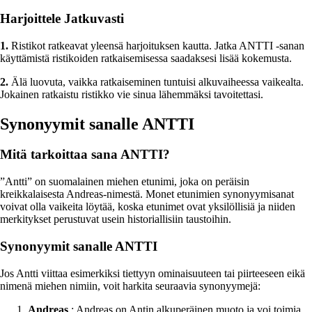
Harjoittele Jatkuvasti
1.
Ristikot ratkeavat yleensä harjoituksen kautta. Jatka ANTTI -sanan
käyttämistä ristikoiden ratkaisemisessa saadaksesi lisää kokemusta.
2.
Älä luovuta, vaikka ratkaiseminen tuntuisi alkuvaiheessa vaikealta.
Jokainen ratkaistu ristikko vie sinua lähemmäksi tavoitettasi.
Synonyymit sanalle ANTTI
Mitä tarkoittaa sana ANTTI?
”Antti” on suomalainen miehen etunimi, joka on peräisin
kreikkalaisesta Andreas-nimestä. Monet etunimien synonyymisanat
voivat olla vaikeita löytää, koska etunimet ovat yksilöllisiä ja niiden
merkitykset perustuvat usein historiallisiin taustoihin.
Synonyymit sanalle ANTTI
Jos Antti viittaa esimerkiksi tiettyyn ominaisuuteen tai piirteeseen eikä
nimenä miehen nimiin, voit harkita seuraavia synonyymejä:
Andreas
: Andreas on Antin alkuperäinen muoto ja voi toimia