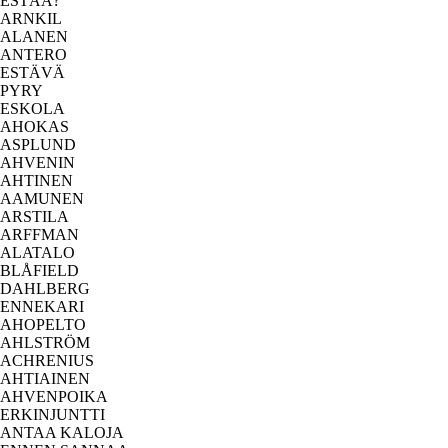
ESTÄÄ?
ARNKIL
ALANEN
ANTERO
ESTÄVÄ
PYRY
ESKOLA
AHOKAS
ASPLUND
AHVENIN
AHTINEN
AAMUNEN
ARSTILA
ARFFMAN
ALATALO
BLÅFIELD
DAHLBERG
ENNEKARI
AHOPELTO
AHLSTRÖM
ACHRENIUS
AHTIAINEN
AHVENPOIKA
ERKINJUNTTI
ANTAA KALOJA