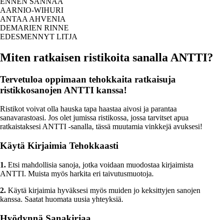
ENNEN SANNAA
AARNIO-WIHURI
ANTAA AHVENIA
DEMARIEN RINNE
EDESMENNYT LITJA
Miten ratkaisen ristikoita sanalla ANTTI?
Tervetuloa oppimaan tehokkaita ratkaisuja
ristikkosanojen ANTTI kanssa!
Ristikot voivat olla hauska tapa haastaa aivosi ja parantaa
sanavarastoasi. Jos olet jumissa ristikossa, jossa tarvitset apua
ratkaistaksesi ANTTI -sanalla, tässä muutamia vinkkejä avuksesi!
Käytä Kirjaimia Tehokkaasti
1.
Etsi mahdollisia sanoja, jotka voidaan muodostaa kirjaimista
ANTTI. Muista myös harkita eri taivutusmuotoja.
2.
Käytä kirjaimia hyväksesi myös muiden jo keksittyjen sanojen
kanssa. Saatat huomata uusia yhteyksiä.
Hyödynnä Sanakirjaa