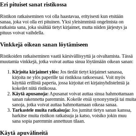
Eri pituiset sanat ristikossa
Ristikon ratkaiseminen voi olla haastavaa, erityisesti kun etsitään
sanaa, joka voi olla eri pituinen. Yksi yleisimmistä ongelmista on
ratkaista sana, joka sisältää tietyt kirjaimet, mutta niiden järjestys ja
pituus voivat vaihdella.
Vinkkejä oikean sanan löytämiseen
Ristikoiden ratkaiseminen vaatii kärsivällisyyttä ja oivaltamista. Tässä
muutamia vinkkejä, jotka voivat auttaa sinua löytämään oikean sanan:
Kirjoita kirjaimet ylös:
Jos tiedät tietyt kirjaimet sanassa,
kirjoita ne ylös paperille tai ristikkoa ratkoessasi. Voit myös
käyttää erillistä paperia, jossa kirjoitat eri kirjainyhdistelmiä ja
kokeilet niitä ristikossa.
Käytä apusanoja:
Apusanat voivat auttaa sinua hahmottamaan
sanan rakennetta paremmin. Kokeile etsiä synonyymejä tai muita
sanoja, jotka voivat auttaa hahmottamaan oikeaa sanaa.
Tarkastele muita ratkaisuja:
Jos jumitut tietyn sanan kanssa,
harkitse muita ristikon ratkaisuja ja katso, voisiko jokin muu
sana sopia paremmin annettuun tilaan.
Käytä apuvälineitä