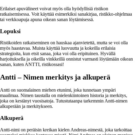
Erilaiset apuvälineet voivat myös olla hyödyllisiä ristikon
ratkaisemisessa. Voit käyttää esimerkiksi sanakirjaa, ristikko-ohjelmaa
tai verkkoapuja apuna oikean sanan löytämisessä.
Lopuksi
Ristikoiden ratkaiseminen on hauskaa ajanvietettä, mutta se voi olla
myös haastavaa. Muista käyttää luovuutta ja kokeilla erilaisia
strategioita, kun etsit sanaa, joka voi olla eripituinen. Hyvällä
harjoituksella ja oikeilla vinkkeillä onnistut varmasti löytämään oikean
sanan, kuten ANTTI, ristikossasi!
Antti – Nimen merkitys ja alkuperä
Antti on suomalainen miehen etunimi, joka tunnetaan ympäri
maailmaa. Nimen taustalla on mielenkiintoinen historia ja merkitys,
joka on kestänyt vuosisatoja. Tutustutaanpa tarkemmin Antti-nimen
alkuperään ja merkitykseen.
Alkuperä
Antti-nimi on peräisin kreikan kielen Andreas-nimestä, joka tarkoittaa