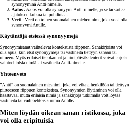
synonyyminä Antti-nimelle.
Aatos
: Aatos voi olla synonyymi Antti-nimelle, ja se tarkoittaa
ajatuksen kulkua tai pohdintaa.
Veeti
: Veeti on toinen suomalainen miehen nimi, joka voisi olla
synonyymi Antille.
Käytäntöjä etsiessä synonyymejä
Synonyymisanat vaihtelevat kontekstista riippuen. Sanakirjoista voi
olla apua, kun etsit synonyymejä tai vastineita tiettyyn sanaan tai
nimeen. Myös erilaiset tietokannat ja nimipäiväkalenterit voivat tarjota
vaihtoehtoisia nimiä tai vastineita Antti-nimelle.
Yhteenveto
”Antti” on suomalainen miesnimi, joka voi viitata henkilöön tai tiettyyn
piirteeseen riippuen kontekstista. Synonyymien löytäminen voi olla
haastavaa, mutta erilaisia nimiä ja sanakirjoja tutkimalla voit löytää
vastineita tai vaihtoehtoisia nimiä Antille.
Miten löydän oikean sanan ristikossa, joka
voi olla eripituisia