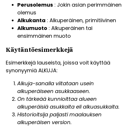
Perusolemus
: Jokin asian perimmäinen
olemus
Alkukanta
: Alkuperäinen, primitiivinen
Alkumuoto
: Alkuperäinen tai
ensimmäinen muoto
Käytäntöesimerkkejä
Esimerkkejä lauseista, joissa voit käyttää
synonyymiä ALKUJA:
Alkuja-sanalla viitataan usein
alkuperäiseen asukkaaseen.
On tärkeää kunnioittaa alueen
alkuperäisiä asukkaita eli alkuasukkaita.
Historioitsija paljasti maalauksen
alkuperäisen version.