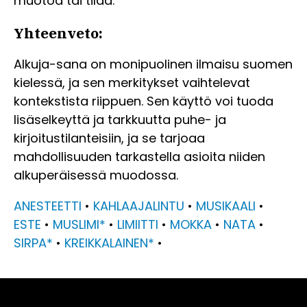
muotoa tai tilaa.
Yhteenveto:
Alkuja-sana on monipuolinen ilmaisu suomen
kielessä, ja sen merkitykset vaihtelevat
kontekstista riippuen. Sen käyttö voi tuoda
lisäselkeyttä ja tarkkuutta puhe- ja
kirjoitustilanteisiin, ja se tarjoaa
mahdollisuuden tarkastella asioita niiden
alkuperäisessä muodossa.
ANESTEETTI
•
KAHLAAJALINTU
•
MUSIKAALI
•
ESTE
•
MUSLIMI*
•
LIMIITTI
•
MOKKA
•
NATA
•
SIRPA*
•
KREIKKALAINEN*
•